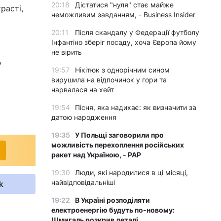
20:18
Дістатися "нуля" стає майже
расті,
неможливим завданням, - Business Insider
20:11
Після скандалу у Федерації футболу
Інфантіно зберіг посаду, хоча Європа йому
не вірить
у
19:57
Нікітюк з однорічним сином
вирушила на відпочинок у гори та
нарвалася на хейт
19:54
Пісня, яка надихає: як визначити за
датою народження
19:35
У Польщі заговорили про
можливість перехоплення російських
ракет над Україною, - PAP
19:30
Люди, які народилися в ці місяці,
найвідповідальніші
k
19:22
В Україні розподіляти
електроенергію будуть по-новому:
Шмигаль розкрив деталі