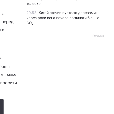
телескоп
20:52
Китай оточив пустелю деревами:
ита
через роки вона почала поглинати більше
о перед
CO₂
 в
Реклама
и
ові і
мі, мама
о просити