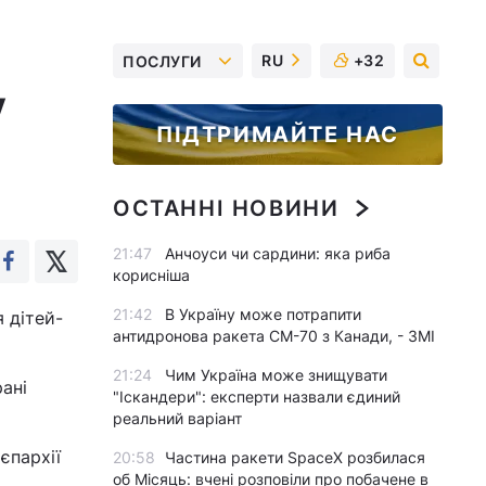
RU
+32
ПОСЛУГИ
у
ПІДТРИМАЙТЕ НАС
ОСТАННІ НОВИНИ
21:47
Анчоуси чи сардини: яка риба
корисніша
21:42
В Україну може потрапити
 дітей-
антидронова ракета CM-70 з Канади, - ЗМІ
21:24
Чим Україна може знищувати
рані
"Іскандери": експерти назвали єдиний
реальний варіант
єпархії
20:58
Частина ракети SpaceX розбилася
об Місяць: вчені розповіли про побачене в