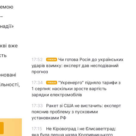
темою
 –
надії»
кві вже
сть
17:52
Чи готова Росія до українських
УНІАН
ударів взимку: експерт дав несподіваний
прогноз
оновані
17:34
"Укренерго" підняло тарифи з
УНІАН
льності,
1 серпня: наскільки зросте вартість
зарядки електромобілів
17:33
Ракет зі США не вистачить: експерт
пояснив проблему з пусковими
установками РФ
17:15
Не Кіровоград і не Єлисаветград:
яка була перша назва Кропивницького