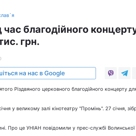
слав`я
д час благодійного концерт
тис. грн.
0
іться на нас в Google
цятого Різдвяного церковного благодійного концерту для
ічня у великому залі кінотеатру "Промінь". 27 січня, зіб
і. Про це УНІАН повідомили у прес-службі Волинської 