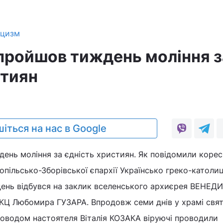
ицизм
 пройшов тиждень моління з
стиян
іться на нас в Google
ень моління за єдність християн. Як повідомили коре
опільсько-Зборівської єпархії Українсько греко-католи
ень відбувся на заклик вселенського архиєрея ВЕНЕДИ
КЦ Любомира ГУЗАРА. Впродовж семи днів у храмі свят
роводом настоятеля Віталія КОЗАКА віруючі проводили