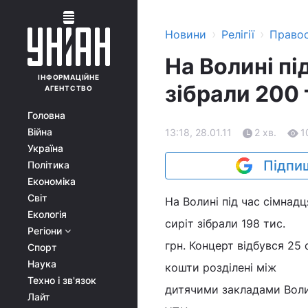
›
›
Новини
Релігії
Право
На Волині пі
ІНФОРМАЦІЙНЕ
зібрали 200 
АГЕНТСТВО
Головна
Війна
13:18, 28.01.11
2 хв.
1
Україна
Підпиш
Політика
Економіка
Світ
На Волині під час сімнад
Екологія
сиріт зібрали 198 тис.
Регіони
грн. Концерт відбувся 25 с
Спорт
Наука
кошти розділені між
Техно і зв'язок
дитячими закладами Волин
Лайт