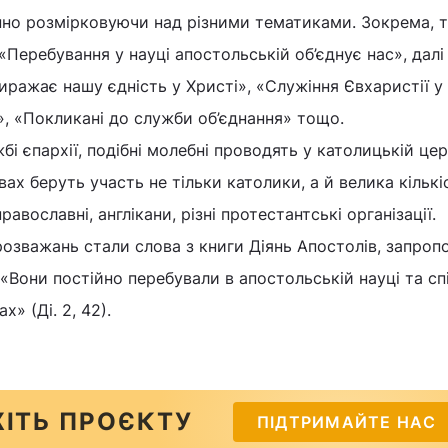
нно розмірковуючи над різними тематиками. Зокрема, 
Перебування у науці апостольській об’єднує нас», далі
иражає нашу єдність у Христі», «Служіння Євхаристії у 
», «Покликані до служби об’єднання» тощо.
і єпархії, подібні молебні проводять у католицькій цер
твах беруть участь не тільки католики, а й велика кількі
авославні, англікани, різні протестантські організації.
озважань стали слова з книги Діянь Апостолів, запроп
Вони постійно перебували в апостольській науці та спі
х» (Ді. 2, 42).
ІТЬ ПРОЄКТУ
ПІДТРИМАЙТЕ НАС