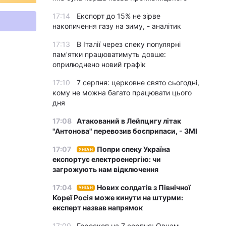
17:14
Експорт до 15% не зірве
накопичення газу на зиму, - аналітик
17:13
В Італії через спеку популярні
пам'ятки працюватимуть довше:
оприлюднено новий графік
17:10
7 серпня: церковне свято сьогодні,
кому не можна багато працювати цього
дня
17:08
Атакований в Лейпцигу літак
"Антонова" перевозив боєприпаси, - ЗМІ
17:07
Попри спеку Україна
УНІАН
експортує електроенергію: чи
загрожують нам відключення
17:04
Нових солдатів з Північної
УНІАН
Кореї Росія може кинути на штурми:
експерт назвав напрямок
17:00
Гороскоп на 7 серпня: Овнам –