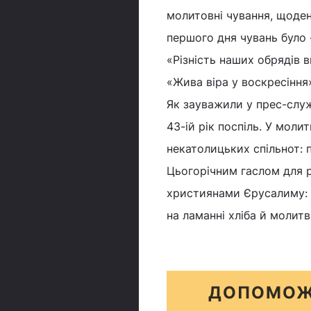
молитовні чування, щоде
першого дня чувань було «
«Різність наших обрядів в
«Жива віра у воскресіння
Як зауважили у прес-служб
43-ій рік поспіль. У моли
некатолицьких спільнот: пр
Цьогорічним гаслом для р
християнами Єрусалиму: «
на ламанні хліба й молитва
ДОПОМОЖ