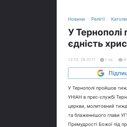
›
›
Новини
Релігії
Катол
У Тернополі
єдність хри
13:10, 28.01.11
1 хв.
4
Підпиш
У Тернополі пройшов тижд
УНІАН в прес-службі Терн
церкви, молитовний тижд
та блаженнішого глави УГ
Премудрості Божої під п