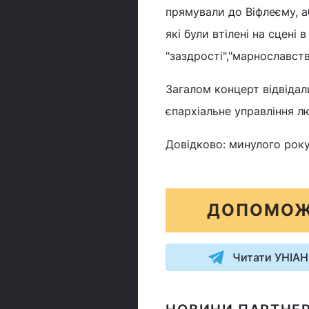
прямували до Віфлеєму, а
які були втілені на сцені в
"заздрості","марнославстві
Загалом концерт відвідал
єпархіальне управління л
Довідково: минулого року 
ДОПОМОЖ
Читати УНІАН