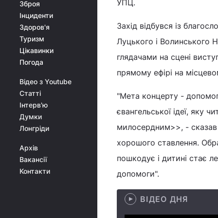
УПЦ.
Зброя
Інциденти
Захід відбувся із благо
Здоров'я
Туризм
Луцького і Волинського Н
Цікавинки
глядачами на сцені висту
Погода
прямому ефірі на місцево
Відео з Youtube
Статті
"Мета концерту - допомог
Інтерв'ю
євангельської ідеї, яку 
Думки
милосердним>>, - сказав 
Лонгріди
хорошого ставлення. Обра
Архів
пошкодує і дитині стає ле
Вакансії
Контакти
допомоги".
ВІДЕО ДНЯ