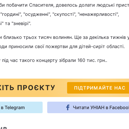
би побачити Спасителя, довелось долати людські прист
 "гордині", "осудженні", "скупості", "ненажерливості",
" та "зневірі".
и близько трьох тисяч волинян. Ще за декілька тижнів 
юди приносили свої пожертви для дітей-сиріт області.
під час такого концерту зібрали 160 тис. грн..
ІТЬ ПРОЄКТУ
ПІДТРИМАЙТЕ НАС
 в Telegram
Читати УНІАН в Faceboo