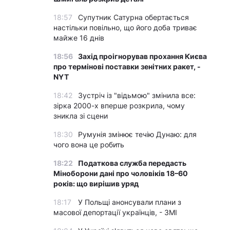
18:57
Супутник Сатурна обертається
настільки повільно, що його доба триває
майже 16 днів
18:56
Захід проігнорував прохання Києва
про термінові поставки зенітних ракет, -
NYT
18:42
Зустріч із "відьмою" змінила все:
зірка 2000-х вперше розкрила, чому
зникла зі сцени
18:30
Румунія змінює течію Дунаю: для
чого вона це робить
18:22
Податкова служба передасть
Міноборони дані про чоловіків 18–60
років: що вирішив уряд
18:17
У Польщі анонсували плани з
масової депортації українців, - ЗМІ