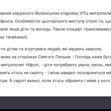
словення керуючого Волинською єпархією УПЦ митропол
іфонта. Особливістю цьогорічного виступу стало те, щ
пали лише діти та молодь. Також концерт транслювався
му телеканалі.
ти дітям та згуртувати людей, які вірують навколо
читаємо на сторінках Святого Письма - Господь каже бут
митрополит Ніфонт, - діти потребують уваги, ласки, люб
зить хтось не сироту - і вона швидко поскаржиться ма
гше. А сироті важко, коли хтось образить і нема у ког