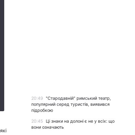
20:49
"Стародавній" римський театр,
популярний серед туристів, виявився
підробкою
20:45
Ці знаки на долоні є не у всіх: що
вони означають
які