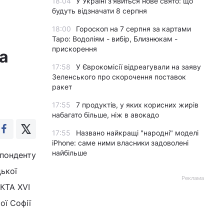
18:04
У Україні з'явиться нове свято: що
будуть відзначати 8 серпня
18:00
Гороскоп на 7 серпня за картами
Таро: Водоліям - вибір, Близнюкам -
прискорення
а
17:58
У Єврокомісії відреагували на заяву
Зеленського про скорочення поставок
ракет
17:55
7 продуктів, у яких корисних жирів
набагато більше, ніж в авокадо
17:55
Названо найкращі "народні" моделі
iPhone: саме ними власники задоволені
найбільше
спонденту
цької
Реклама
КТА XVI
ої Софії