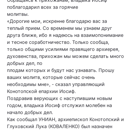
Обращаясь к прихожанам, владыка Иосиф
поблагодарил всех за горячие
молитвы.
«Дорогие мои, искренне благодарю вас за
Головна
Війна
теплый прием. Со временем мы узнаем друг
друга ближе, ибо я надеюсь на взаимопонимание
Україна
Політика
и тесное соработничество. Только сообща,
только общими усилиями правящего архиерея,
Економіка
Світ
духовенства, прихожан мы можем сделать много
добрых дел, по
Спорт
Наука
плодам которых и будут нас узнавать. Прошу
Техно і зв'язок
Лайт
ваших молитв, которые сейчас очень
необходимы мне», - сказал управляющий
Зброя
Інциденти
Конотопской епархии Иосиф.
Поздравив верующих с наступившим новым
Здоров'я
Туризм
годом, владыка Иосиф отслужил молебен на
начало добрых дел.
Цікавинки
Погода
Как сообщал УНИАН, архиепископ Конотопский и
Глуховский Лука (КОВАЛЕНКО) был назначен
Екологія
Регіони