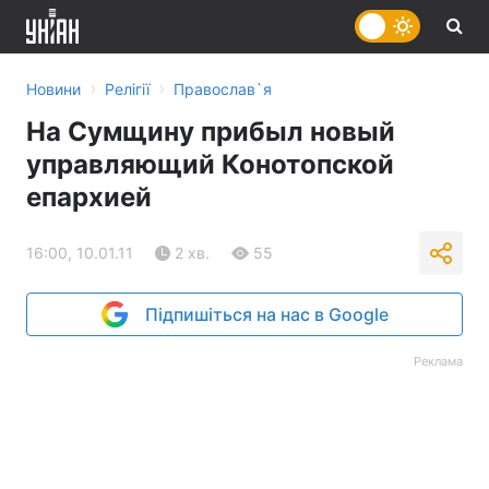
›
›
Новини
Релігії
Православ`я
На Сумщину прибыл новый
управляющий Конотопской
епархией
16:00, 10.01.11
2 хв.
55
Підпишіться на нас в Google
Реклама