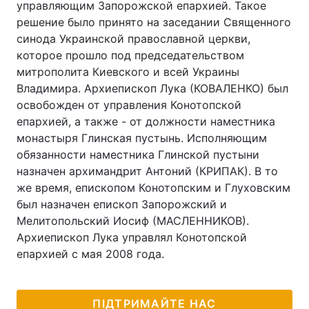
управляющим Запорожской епархией. Такое
решение было принято на заседании Священного
Лонгріди
синода Украинской православной церкви,
которое прошло под председательством
Відео з Youtube
Статті
митрополита Киевского и всей Украины
Владимира. Архиепископ Лука (КОВАЛЕНКО) был
Інтерв'ю
Думки
освобожден от управления Конотопской
епархией, а также - от должности наместника
Архів
Вакансії
монастыря Глинская пустынь. Исполняющим
обязанности наместника Глинской пустыни
Контакти
назначен архимандрит Антоний (КРИПАК). В то
Послуги
же время, епископом Конотопским и Глуховским
был назначен епископ Запорожский и
Мелитопольский Иосиф (МАСЛЕННИКОВ).
Архиепископ Лука управлял Конотопской
епархией с мая 2008 года.
ПІДТРИМАЙТЕ НАС