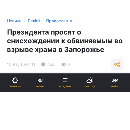
›
›
Новини
Релігії
Православ`я
Президента просят о
снисхождении к обвиняемым во
взрыве храма в Запорожье
15:48, 10.01.11
2 хв.
6
Підпишіться на нас в Google
RU
МОВА
ГОЛОВНА
РОЗДІЛИ
ПОГОДА
ЛАЙТ
Реклама