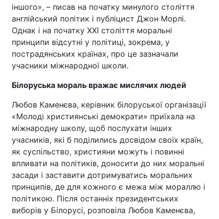
іншого», – писав на початку минулого століття
англійський політик і публіцист Джон Морлі.
Однак і на початку ХХІ століття моральні
принципи відсутні у політиці, зокрема, у
пострадянських країнах, про це зазначали
учасники міжнародної школи.
Білоруська мораль вражає мислячих людей
Любов Каменєва, керівник білоруської організації
«Молоді християнські демократи» приїхала на
міжнародну школу, щоб послухати інших
учасників, які б поділились досвідом своїх країн,
як суспільство, християни можуть і повинні
впливати на політиків, доносити до них моральні
засади і заставити дотримуватись моральних
принципів, де для кожного є межа між мораллю і
політикою. Після останніх президентських
виборів у Білорусі, розповіла Любов Каменєва,