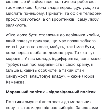
складніше їй займатися політичною роботою,
громадською. Діюча влада переслідує усіх, хто
мислить по-іншому. Приватні та офісні телефони
прослуховуються, а співробітників і саму Любу
залякують.
«Яке може бути ставлення до керівника країни,
який показує приклад, що має позашлюбного
сина і цього не ховає, мабуть, так і має бути,
коли перша особа це демонструє. То яка тут
мораль... У нас молодь індиферентна, вона мало
турбується про моральність і свою країну, її
більше цікавить особисте, а такий стан
байдужості влаштовує владу», – каже Любов
Каменєва.
Моральний політик – відповідальний політик
Політики змушені апелювати до моральних
почуттів громадян під час виборів. За словами