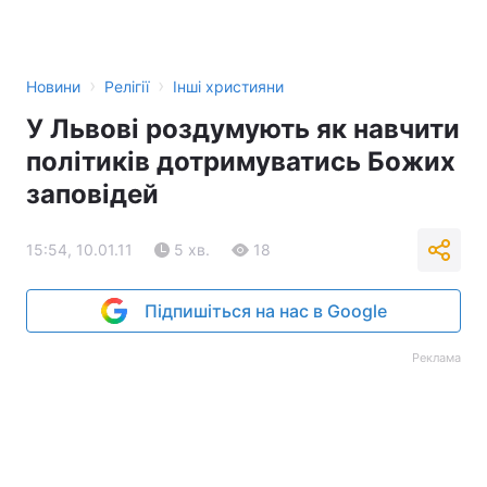
Тема оформлення
›
›
Новини
Релігії
Інші християни
У Львові роздумують як навчити
політиків дотримуватись Божих
заповідей
15:54, 10.01.11
5 хв.
18
Підпишіться на нас в Google
Реклама