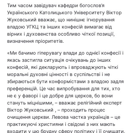
Тим часом завідувач кафедри богослов’я
Українського Католицького Університету Віктор
Жуковський вважає, що нинішнє ігнорування
владою УГКЦ та інших конфесій вимагає від
вірних і духовенства особливо чіткої позиції,
визначення пріоритетів.
«Ми бачимо гіперувагу влади до однієї конфесії і
якась застигла ситуація очікувань до інших
конфесій, які декларують і впроваджують чіткі
моральні духовні цінності в суспільстві і не
збираються бути конформістами з владою задля
преференцій. Це час випробування для тих, хто
не є у фаворі і це добре для церков, бо вони
стануть міцнішими, – вважає релігійний експерт
Віктор Жуковський , – проходить процес
очищення церкви. Левова частка українців – це
практикуючі християни і свідомі з них мають
входити у цю брудну сферу політику і її очищати.