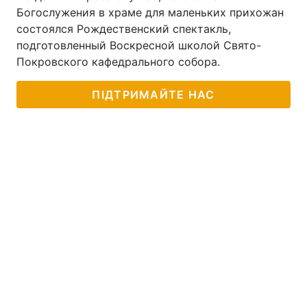
Богослужения в храме для маленьких прихожан
состоялся Рождественский спектакль,
подготовленный Воскресной школой Свято-
Головна
Війна
Покровского кафедрального собора.
Україна
Політика
ПІДТРИМАЙТЕ НАС
Економіка
Світ
Спорт
Наука
Техно і зв'язок
Лайт
Зброя
Інциденти
Здоров'я
Туризм
Цікавинки
Погода
Екологія
Регіони