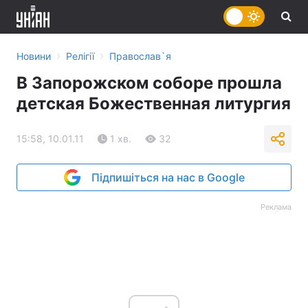
›
›
Новини
Релігії
Православ`я
В Запорожском соборе прошла
детская Божественная литургия
15:58, 10.01.11
1 хв.
32
Підпишіться на нас в Google
Реклама