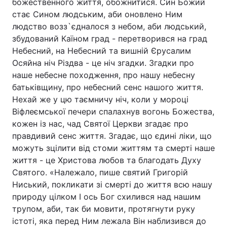
божественного життя, обожнитися. Син Божий
стає Сином людським, аби оновлено Ним
людство возз`єдналося з небом, аби людський,
збудований Каїном град - перетворився на град
Небесний, на Небесний та вишній Єрусалим
Осяйна ніч Різдва - це ніч згадки. Згадки про
наше небесне походження, про нашу небесну
батьківщину, про небесний сенс нашого життя.
Нехай же у цю таємничу ніч, коли у мороці
Віфлеємської печери спалахнув вогонь Божества,
кожен із нас, чад Святої Церкви згадає про
правдивий сенс життя. Згадає, що єдині ліки, що
можуть зцілити від стоми життям та смерті наше
життя - це Христова любов та благодать Духу
Святого. «Належало, пише святий Григорій
Ниський, покликати зі смерті до життя всю нашу
природу цілком І ось Бог схилився над нашим
трупом, аби, так би мовити, протягнути руку
істоті, яка перед Ним лежала Він наблизився до