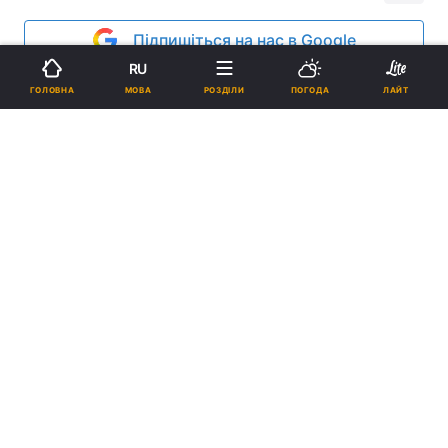
Підпишіться на нас в Google
RU
Реклама
МОВА
ГОЛОВНА
РОЗДІЛИ
ПОГОДА
ЛАЙТ
ad
Главой Запорожской епархии УПЦ МП стал
Высокопреосвященный Лука, архиепископ
Запорожский и Мелитопольский, ранее