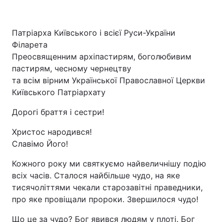
Патріарха Київського і всієї Руси-України
Філарета
Преосвященним архіпастирям, боголюбивим
пастирям, чесному чернецтву
та всім вірним Української Православної Церкви
Київського Патріархату
Дорогі браття і сестри!
Христос народився!
Славімо Його!
Кожного року ми святкуємо найвеличнішу подію
всіх часів. Сталося найбільше чудо, на яке
тисячоліттями чекали старозавітні праведники,
про яке провіщали пророки. Звершилося чудо!
Що це за чудо? Бог явився людям у плоті. Бог