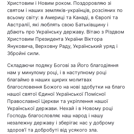
Христовим і Новим роком. Поздоровляю зі
святом і наших земляків-українців, розсіяних по
всьому світу: в Америці та Канаді, в Європі та
Австралії, які люблять свою Батьківщину і
дбають про Українську державу. Вітаю з Різдвом
Христовим Президента України Віктора
Януковича, Верховну Раду, Український уряд і
Збройні сили.
Складаючи подяку Богові за Його благодіяння
нам у минулому році, і в наступному році
благаймо в наших щирих молитвах
благословення Божого на нові здобутки на благо
нашої святої Єдиної Української Помісної
Православної Церкви та укріплення нашої
Української держави. Нехай і в Новому році
Господь благословляє наш народ і нашу
незалежну державу і зберігає нас у доброму
здоров’ї та добробуті від усякого зла.