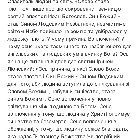
Спаситель людей та світу. «Слово стало
плоттю», пише про цю сокровенну таємницю
святий апостол Иоан Богослов. Син Божий -
став Сином Людським Незбагнене, невмістиме
світом Небо прийшло на землю та увібралося у
людську плоть. У чому причина Воплочення? У
чому сенс цього таємничого та незбагненого для
ангельських та людських умів вчинку Бога? Ось
як на це питання відповідає святий Іриней
Ліонський: «Ось причина, з якої Слово Боже
стало плоттю і Син Божий - Сином Людським
для того, аби людина вступила до спілкування зі
Словом Божим і, набувши синівство, стала
сином Божим». Сенс воплочення у повноті
спілкування між людиною та Богом. Сенс
воплочення у тому, що людина у Христі отримує
синівство та безсмертя. Сенс воплочення в
обожненні, у тому, що людину осяює благодать,
яка надає їй повноту Божества Чи потрібний