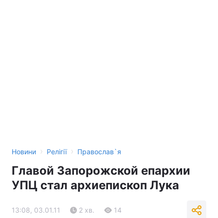
›
›
Новини
Релігії
Православ`я
Главой Запорожской епархии
УПЦ стал архиепископ Лука
13:08, 03.01.11
2 хв.
14