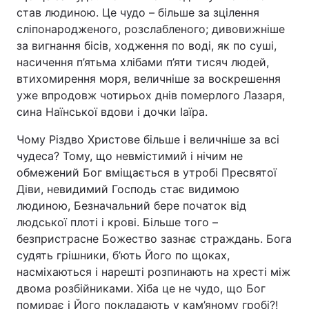
став людиною. Це чудо – більше за зцілення
сліпонародженого, розслабленого; дивовижніше
за вигнання бісів, ходження по воді, як по суші,
насичення п’ятьма хлібами п’яти тисяч людей,
втихомирення моря, величніше за воскрешення
уже впродовж чотирьох днів померлого Лазаря,
сина Наїнської вдови і дочки Іаїра.
Чому Різдво Христове більше і величніше за всі
чудеса? Тому, що невмістимий і нічим не
обмежений Бог вміщається в утробі Пресвятої
Діви, невидимий Господь стає видимою
людиною, Безначальний бере початок від
людської плоті і крові. Більше того –
безпристрасне Божество зазнає страждань. Бога
судять грішники, б’ють Його по щоках,
насміхаються і нарешті розпинають на хресті між
двома розбійниками. Хіба це не чудо, що Бог
помирає і Його покладають у кам’яному гробі?!