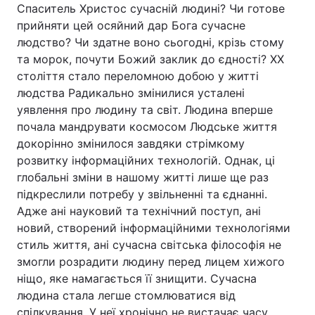
Спаситель Христос сучасній людині? Чи готове
прийняти цей осяйний дар Бога сучасне
людство? Чи здатне воно сьогодні, крізь стому
та морок, почути Божий заклик до єдності? XX
століття стало переломною добою у житті
людства Радикально змінилися усталені
уявлення про людину та світ. Людина вперше
почала мандрувати космосом Людське життя
докорінно змінилося завдяки стрімкому
розвитку інформаційних технологій. Однак, ці
глобальні зміни в нашому житті лише ще раз
підкреслили потребу у звільненні та єднанні.
Адже ані науковий та технічний поступ, ані
новий, створений інформаційними технологіями
стиль життя, ані сучасна світська філософія не
змогли розрадити людину перед лицем хижого
ніщо, яке намагається її знищити. Сучасна
людина стала легше стомлюватися від
спілкування. У неї хронічно не вистачає часу.