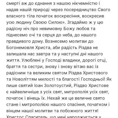
смерті аж до єднання з нашою нікчемністю і
надав нашій природі через посередництво Свого
власного тіла початок воскресіння, воскресив
усю людину Своєю Силою». Згадаймо ж у цю
радісну ніч про невимовну Божу любов та
піднесемо очі та серця до неба, до нашого
правдивого дому. Вознесемо молитви до
Богонемовля Христа, аби радість Різдва не
залишала нас завтра та у наступні дні нашого
життя. Улюблені у Господі владики, дорогі отці,
браття та сестри, знову і знову вітаю вас із
радісним та великим святом Різдва Христового
та Новоліттям милості та благості Господньої! Як
пише святий Іоан Золотоустий, Різдво Христове
є найвеличніше з усіх свят, митрополія усіх свят,
початок і вінець їх. Нехай же це величне свято
стане і митрополією нашого спасіння, початком і
вінцем нашої молитви та побожного життя!
Христос Спаситель, що нині народжується у