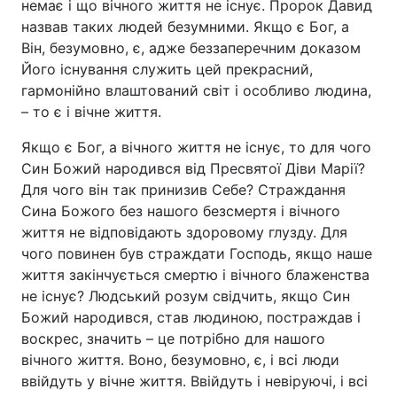
немає і що вічного життя не існує. Пророк Давид
назвав таких людей безумними. Якщо є Бог, а
Він, безумовно, є, адже беззаперечним доказом
Його існування служить цей прекрасний,
гармонійно влаштований світ і особливо людина,
– то є і вічне життя.
Якщо є Бог, а вічного життя не існує, то для чого
Син Божий народився від Пресвятої Діви Марії?
Для чого він так принизив Себе? Страждання
Сина Божого без нашого безсмертя і вічного
життя не відповідають здоровому глузду. Для
чого повинен був страждати Господь, якщо наше
життя закінчується смертю і вічного блаженства
не існує? Людський розум свідчить, якщо Син
Божий народився, став людиною, постраждав і
воскрес, значить – це потрібно для нашого
вічного життя. Воно, безумовно, є, і всі люди
ввійдуть у вічне життя. Ввійдуть і невіруючі, і всі