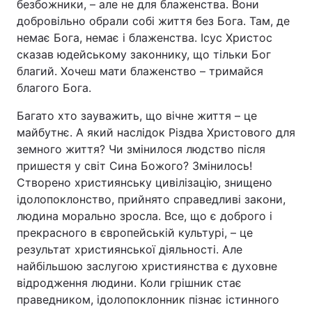
безбожники, – але не для блаженства. Вони
добровільно обрали собі життя без Бога. Там, де
немає Бога, немає і блаженства. Ісус Христос
сказав юдейському законнику, що тільки Бог
благий. Хочеш мати блаженство – тримайся
благого Бога.
Багато хто зауважить, що вічне життя – це
майбутнє. А який наслідок Різдва Христового для
земного життя? Чи змінилося людство після
пришестя у світ Сина Божого? Змінилось!
Створено християнську цивілізацію, знищено
ідолопоклонство, прийнято справедливі закони,
людина морально зросла. Все, що є доброго і
прекрасного в європейській культурі, – це
результат християнської діяльності. Але
найбільшою заслугою християнства є духовне
відродження людини. Коли грішник стає
праведником, ідолопоклонник пізнає істинного