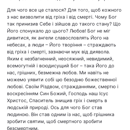
Для чого все це сталося? Для того, щоб кожного
з нас визволити від гріха і від смерті. Чому Бог
так принизив Себе і зійшов до такого стану? Що
Його спонукало до цього? Любов! Бог не міг
дивитися, як ангели славословлять Його на
небесах, а люди – Його творіння – страждають
від гріха і смерті, зазнаючи мук від диявола.
Яким є незбагненний, неосяжний, невидимий,
всемогутній і всюдисущий Бог – така Його до
нас, грішних, безмежна любов. Ми навіть не
можемо уявити собі цю безодню божественної
любові. Своїм Різдвом, стражданнями, смертю і
воскресінням Син Божий, Господь наш Ісус
Христос, Спаситель знищив гріх і смерть в
людській природі. Ось для чого Бог став
людиною. Він став одним із нас, щоб грішника
зробити святим, щоб смертного зробити
безсмертним.