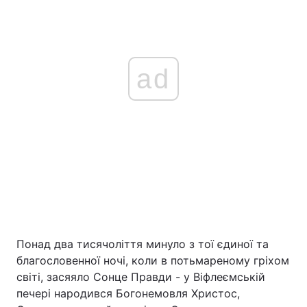
Тема оформлення
ad
Понад два тисячоліття минуло з тої єдиної та
благословенної ночі, коли в потьмареному гріхом
світі, засяяло Сонце Правди - у Віфлеємській
печері народився Богонемовля Христос,