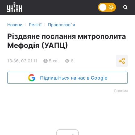
›
›
Новини
Релігії
Православ`я
Різдвяне послання митрополита
Мефодія (УАПЦ)
13:36, 03.01.11
5 хв.
6
Підпишіться на нас в Google
Реклама