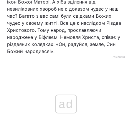
ікон Божої Матері. А хіба зцілення від
невиліковних хвороб не є доказом чудес у наш
час? Багато з вас самі були свідками Божих
чудес у своєму житті. Все це є наслідком Різдва
Христового. Тому народ, прославляючи
народжене у Віфлеємі Немовля Христа, співає у
різдвяних колядках: «Ой, радуйся, земле, Син
Божий народився!».
Реклама
ad