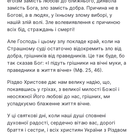
егоїзм замість любові до ближнього, диявола
замість Бога, зло замість добра. Причина не в
Богові, а в людях, у їхньому злому виборі, у
нашій злій волі. Зле волевиявлення є причиною
всіх бід, страждань і смерті!
Але Господь і цьому злу покладе край, коли на
Страшному суді остаточно відокремить зло від
добра, грішників від праведників. Це так буде, бо
так сказав Бог: «І підуть грішники на вічні муки, а
праведники в життя вічне» (Мф. 25, 46).
Різдво Христове дає нам велику надію, що,
покаявшись у гріхах, з великої милості Божої і
неосяжної Його любові до нас, грішних, ми
успадкуємо блаженне життя вічне.
У ці святкові дні, коли наші душі сповнені
духовної радості, сердечно вітаю вас, дорогі
браття і сестри, і всіх християн України з Різдвом