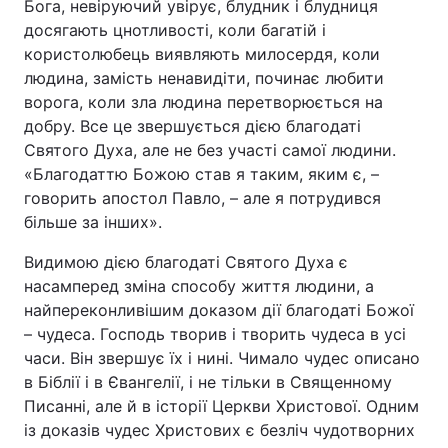
Бога, невіруючий увірує, блудник і блудниця
досягають цнотливості, коли багатій і
користолюбець виявляють милосердя, коли
людина, замість ненавидіти, починає любити
ворога, коли зла людина перетворюється на
добру. Все це звершується дією благодаті
Святого Духа, але не без участі самої людини.
«Благодаттю Божою став я таким, яким є, –
говорить апостол Павло, – але я потрудився
більше за інших».
Видимою дією благодаті Святого Духа є
насамперед зміна способу життя людини, а
найпереконливішим доказом дії благодаті Божої
– чудеса. Господь творив і творить чудеса в усі
часи. Він звершує їх і нині. Чимало чудес описано
в Біблії і в Євангелії, і не тільки в Священному
Писанні, але й в історії Церкви Христової. Одним
із доказів чудес Христових є безліч чудотворних