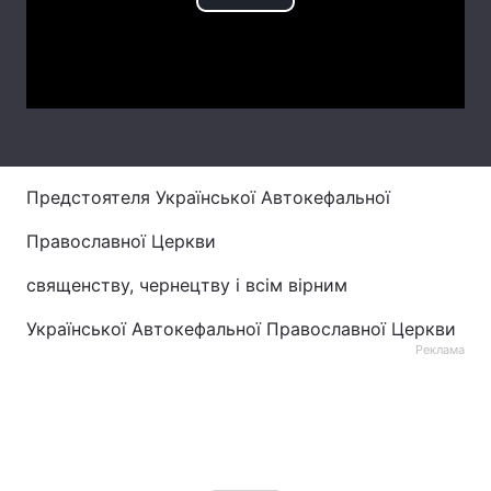
Play
Video
Головна
Війна
Україна
Політика
Економіка
Світ
Предстоятеля Української Автокефальної
Спорт
Наука
Православної Церкви
священству, чернецтву і всім вірним
Техно і зв'язок
Лайт
Української Автокефальної Православної Церкви
Зброя
Інциденти
Реклама
Здоров'я
Туризм
Цікавинки
Погода
Екологія
Регіони