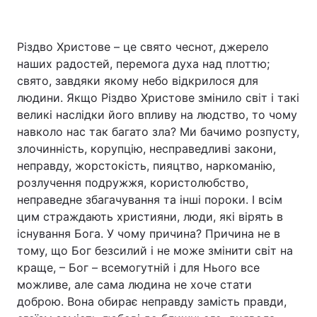
Різдво Христове – це свято чеснот, джерело
наших радостей, перемога духа над плоттю;
свято, завдяки якому небо відкрилося для
людини. Якщо Різдво Христове змінило світ і такі
великі наслідки його впливу на людство, то чому
навколо нас так багато зла? Ми бачимо розпусту,
злочинність, корупцію, несправедливі закони,
неправду, жорстокість, пияцтво, наркоманію,
розлучення подружжя, користолюбство,
неправедне збагачування та інші пороки. І всім
цим страждають християни, люди, які вірять в
існування Бога. У чому причина? Причина не в
тому, що Бог безсилий і не може змінити світ на
краще, – Бог – всемогутній і для Нього все
можливе, але сама людина не хоче стати
доброю. Вона обирає неправду замість правди,