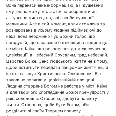
Вона перенасичена інформацією, а її душевний
смуток не можуть остаточно розрадити ані
актуальне мистецтво, ані засоби сучасної
медицини. Але в той момент, коли стомлена та
розчарована в усьому людина підіймає очі до
неба, вона неодмінно чує Божий голос, що
нагадує їй, що справжня батьківщина людини це
не місто Каїна, що розрослося до меж сучасної
цивілізації, а Небесний Єрусалим, град небесний,
Царство Боже. Сенс людського життя не в тому,
щоби встигнути передати ланцюжок життя іншій
істоті, нагадує Християнське Одкровення. Він
також не полягає у цивілізаційній площині.
Людина створена Богом не рабства у місті Каїна,
а для творчого споглядання Божої премудрості у
раю солодощів. Створена, здобути повноту
життя. Створена, щоби бути богом, аби
розділити зі своїм Творцем повноту