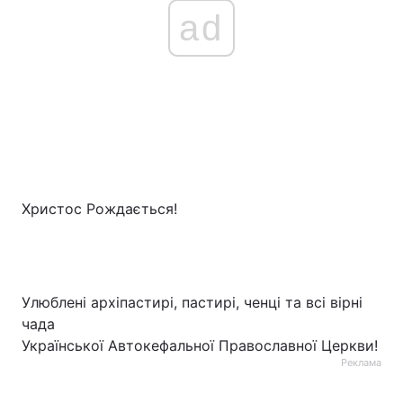
ad
Лонгріди
Відео з Youtube
Статті
Інтерв'ю
Думки
Архів
Вакансії
Контакти
Христос Рождається!
Послуги
Улюблені архіпастирі, пастирі, ченці та всі вірні
чада
Української Автокефальної Православної Церкви!
Реклама