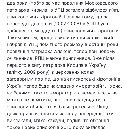
два роки (тобто за час правління Московського
патріарха Кирила) в УПЦ загалом відбулося п’ять
єпископських хіротоній. Це при тому, що за
попередні два роки (2007-2008) в УПЦ було
здійснено сімнадцять (!) єпископських хіротоній.
Таким чином, процес висвяти єпископів, який
набрав в УПЦ помітного розмаху в останні роки
правління патріарха Алексія, тепер при новому
очільникові РПЦ майже припинився. Вже після
першого візиту патріарха Кирила в Україну
(влітку 2009 року) в церковних колах
заговорили про те, що на єпископські хіротонії в
Україні тепер буде накладено «мораторій». І хоча,
як бачимо, такого «мораторію» немає, все ж не
можна не помітити, що тепер кандидати в
єпископи обираються більш ретельно. Якщо
деякі призначення єпископів у попередні роки
викликали, м’яко кажучи, подив, то обрання
трьох нових єпископів 2010 року виглядає