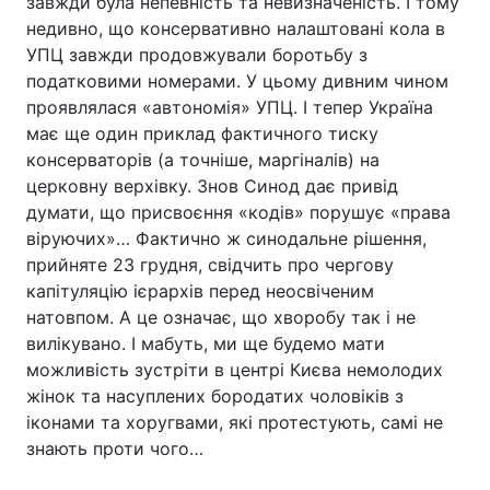
завжди була непевність та невизначеність. І тому
недивно, що консервативно налаштовані кола в
УПЦ завжди продовжували боротьбу з
податковими номерами. У цьому дивним чином
проявлялася «автономія» УПЦ. І тепер Україна
має ще один приклад фактичного тиску
консерваторів (а точніше, маргіналів) на
церковну верхівку. Знов Синод дає привід
думати, що присвоєння «кодів» порушує «права
віруючих»… Фактично ж синодальне рішення,
прийняте 23 грудня, свідчить про чергову
капітуляцію ієрархів перед неосвіченим
натовпом. А це означає, що хворобу так і не
вилікувано. І мабуть, ми ще будемо мати
можливість зустріти в центрі Києва немолодих
жінок та насуплених бородатих чоловіків з
іконами та хоругвами, які протестують, самі не
знають проти чого…