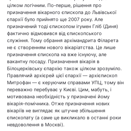
цілком логічним. По-перше, рішення про
призначення вікарного єпископа до Львівської
єпархії було прийнято ще 2007 року. Але
призначений тоді єпископом ігумен Гліб (Диня)
фактично відмовився від єпископського
служіння. Тому обрання архімандрита Філарета
не є створенням нового вікаріатства. Це лише
призначення єпископа на вже існуючу, але
вакантну посаду. Призначення вікарія в
Білоцерківську єпархію також цілком зрозуміло.
Правлячий архієрей цієї єпархії — архієпископ
Митрофан — є керуючим справами УПЦ, тому він
переважно перебуває у Києві. Цим, мабуть, і
мотивована необхідність у призначені йому
вікарія-помічника. Отже призначення нових
вікаріїв не виглядає як штучне збільшення
єпископату (а саме це викликало в останні роки
невдоволення в Москві).