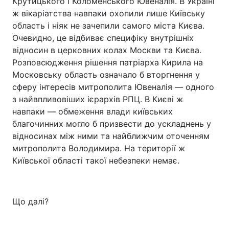
Крутицького і Коломенського Ювеналія. В Україні
ж вікаріатства навпаки охопили лише Київську
область і ніяк не зачепили самого міста Києва.
Очевидно, це відбиває специфіку внутрішніх
відносин в церковних колах Москви та Києва.
Розповсюдження рішення патріарха Кирила на
Московську область означало б вторгнення у
сферу інтересів митрополита Ювеналія — одного
з найвпливовіших ієрархів РПЦ. В Києві ж
навпаки — обмеження влади київських
благочинних могло б призвести до ускладнень у
відносинах між ними та найближчим оточенням
митрополита Володимира. На території ж
Київської області такої небезпеки немає.
Що далі?