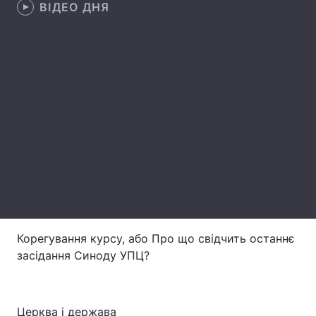
ВІДЕО ДНЯ
Головна
Війна
Україна
Політика
Економіка
Світ
Спорт
Наука
Техно і зв'язок
Лайт
Зброя
Інциденти
Корегування курсу, або Про що свідчить останнє
Здоров'я
Туризм
засідання Синоду УПЦ?
Цікавинки
Погода
Екологія
Регіони
Церква і держава