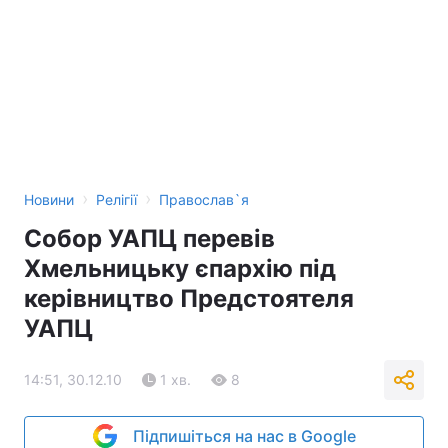
›
›
Новини
Релігії
Православ`я
Собор УАПЦ перевів
Хмельницьку єпархію під
керівництво Предстоятеля
УАПЦ
14:51, 30.12.10
1 хв.
8
Підпишіться на нас в Google