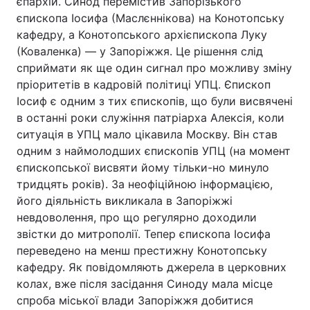
єпархій. Синод перемістив Запорізького
єпископа Іосифа (Маслєннікова) на Конотопську
кафедру, а Конотопського архієпископа Луку
(Коваленка) — у Запоріжжя. Це рішення слід
сприймати як ще один сигнал про можливу зміну
пріоритетів в кадровій політиці УПЦ. Єпископ
Іосиф є одним з тих єпископів, що були висвячені
в останні роки служіння патріарха Алексія, коли
ситуація в УПЦ мало цікавила Москву. Він став
одним з наймолодших єпископів УПЦ (на момент
єпископської висвяти йому тільки-но минуло
тридцять років). За неофіційною інформацією,
його діяльність викликала в Запоріжжі
невдоволення, про що регулярно доходили
звістки до митрополії. Тепер єпископа Іосифа
переведено на менш престижну Конотопську
кафедру. Як повідомляють джерела в церковних
колах, вже після засідання Синоду мала місце
спроба міської влади Запоріжжя добитися