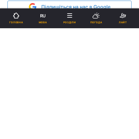
Підпишіться на нас в Google
RU
Реклама
МОВА
ГОЛОВНА
РОЗДІЛИ
ПОГОДА
ЛАЙТ
ad
Китай в настоящий момент является широким
полем для сева религиозных идей. Одна из
причин этого - массовая потеря веры в
коммунистическую идеологию. Люди хотят