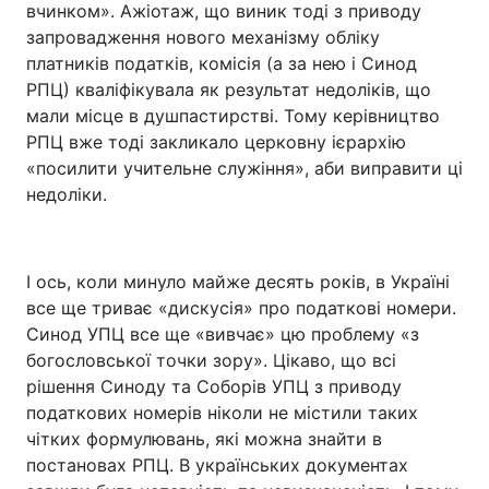
вчинком». Ажіотаж, що виник тоді з приводу
запровадження нового механізму обліку
платників податків, комісія (а за нею і Синод
РПЦ) кваліфікувала як результат недоліків, що
мали місце в душпастирстві. Тому керівництво
РПЦ вже тоді закликало церковну ієрархію
«посилити учительне служіння», аби виправити ці
недоліки.
І ось, коли минуло майже десять років, в Україні
все ще триває «дискусія» про податкові номери.
Синод УПЦ все ще «вивчає» цю проблему «з
богословської точки зору». Цікаво, що всі
рішення Синоду та Соборів УПЦ з приводу
податкових номерів ніколи не містили таких
чітких формулювань, які можна знайти в
постановах РПЦ. В українських документах