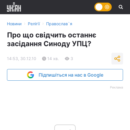
›
›
Новини
Релігії
Православ`я
Про що свідчить останнє
засідання Синоду УПЦ?
14:53, 30.12.10
14 хв.
3
Підпишіться на нас в Google
Реклама