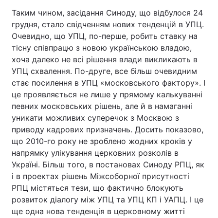
Таким чином, засідання Синоду, що відбулося 24
грудня, стало свідченням нових тенденцій в УПЦ.
Очевидно, що УПЦ, по-перше, робить ставку на
тісну співпрацю з новою українською владою,
хоча далеко не всі рішення влади викликають в
УПЦ схвалення. По-друге, все більш очевидним
стає посилення в УПЦ «московського фактору». І
це проявляється не лише у прямому калькуванні
певних московських рішень, але й в намаганні
уникати можливих суперечок з Москвою з
приводу кадрових призначень. Досить показово,
що 2010-го року не зроблено жодних кроків у
напрямку улікування церковних розколів в
Україні. Більш того, в постановах Синоду РПЦ, як
і в проектах рішень Міжсоборної присутності
РПЦ містяться тези, що фактично блокують
розвиток діалогу між УПЦ та УПЦ КП і УАПЦ. І це
ще одна нова тенденція в церковному житті