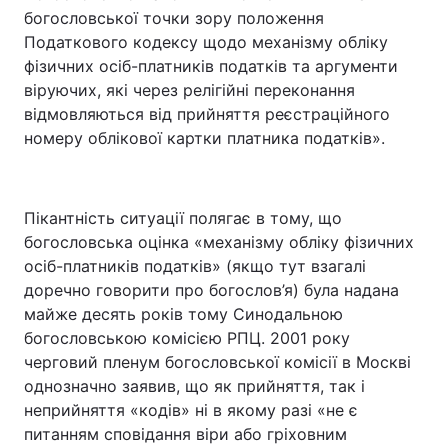
богословської точки зору положення
Податкового кодексу щодо механізму обліку
фізичних осіб-платників податків та аргументи
віруючих, які через релігійні переконання
відмовляються від прийняття реєстраційного
номеру облікової картки платника податків».
Пікантність ситуації полягає в тому, що
богословська оцінка «механізму обліку фізичних
осіб-платників податків» (якщо тут взагалі
доречно говорити про богослов’я) була надана
майже десять років тому Синодальною
богословською комісією РПЦ. 2001 року
черговий пленум богословської комісії в Москві
однозначно заявив, що як прийняття, так і
неприйняття «кодів» ні в якому разі «не є
питанням сповідання віри або гріховним