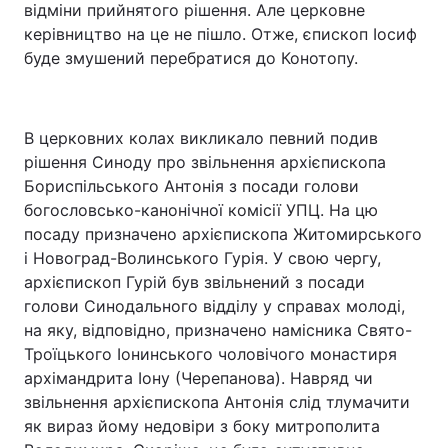
відміни прийнятого рішення. Але церковне
керівництво на це не пішло. Отже, єпископ Іосиф
буде змушений перебратися до Конотопу.
В церковних колах викликало певний подив
рішення Синоду про звільнення архієпископа
Бориспільського Антонія з посади голови
богословсько-канонічної комісії УПЦ. На цю
посаду призначено архієпископа Житомирського
і Новоград-Волинського Гурія. У свою чергу,
архієпископ Гурій був звільнений з посади
голови Синодального відділу у справах молоді,
на яку, відповідно, призначено намісника Свято-
Троїцького Іонинського чоловічого монастиря
архімандрита Іону (Черепанова). Навряд чи
звільнення архієпископа Антонія слід тлумачити
як вираз йому недовіри з боку митрополита