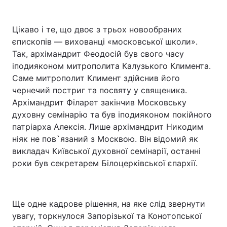
Цікаво і те, що двоє з трьох новообраних
єпископів — вихованці «московської школи».
Так, архімандрит Феодосій був свого часу
іподияконом митрополита Калузького Климента.
Саме митрополит Климент здійснив його
чернечий постриг та посвяту у священика.
Архімандрит Філарет закінчив Московську
духовну семінарію та був іподияконом покійного
патріарха Алексія. Лише архімандрит Никодим
ніяк не пов`язаний з Москвою. Він відомий як
викладач Київської духовної семінарії, останні
роки був секретарем Білоцерківської єпархії.
Ще одне кадрове рішення, на яке слід звернути
увагу, торкнулося Запорізької та Конотопської