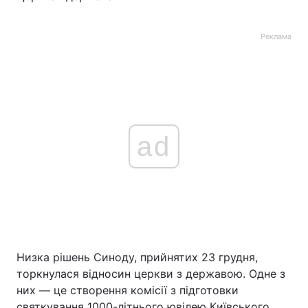
Лонгріди
Реклама
Відео з Youtube
Статті
Інтерв'ю
Думки
Архів
Вакансії
ad
Контакти
Послуги
Низка рішень Синоду, прийнятих 23 грудня,
торкнулася відносин церкви з державою. Одне з
них — це створення комісії з підготовки
святкування 1000-літнього ювілею Київського