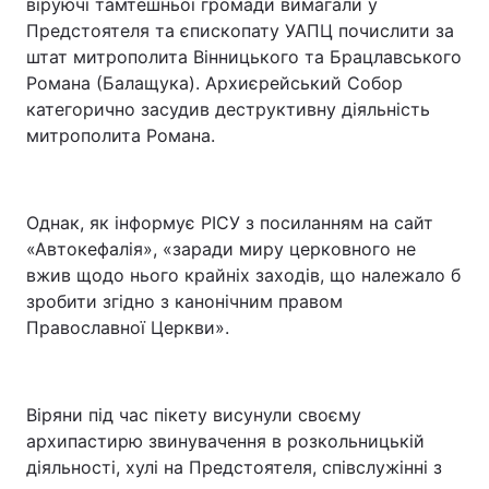
віруючі тамтешньої громади вимагали у
Предстоятеля та єпископату УАПЦ почислити за
штат митрополита Вінницького та Брацлавського
Романа (Балащука). Архиєрейський Собор
категорично засудив деструктивну діяльність
митрополита Романа.
Однак, як інформує РІСУ з посиланням на сайт
«Автокефалія», «заради миру церковного не
вжив щодо нього крайніх заходів, що належало б
зробити згідно з канонічним правом
Православної Церкви».
Віряни під час пікету висунули своєму
архипастирю звинувачення в розкольницькій
діяльності, хулі на Предстоятеля, співслужінні з