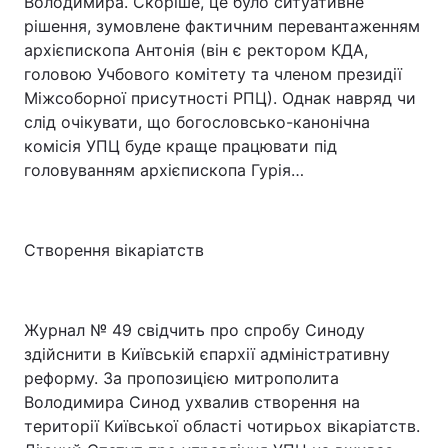
Володимира. Скоріше, це було ситуативне
рішення, зумовлене фактичним перевантаженням
архієпископа Антонія (він є ректором КДА,
головою Учбового комітету та членом президії
Міжсоборної присутності РПЦ). Однак навряд чи
слід очікувати, що богословсько-канонічна
комісія УПЦ буде краще працювати під
головуванням архієпископа Гурія…
Створення вікаріатств
Журнал № 49 свідчить про спробу Синоду
здійснити в Київській єпархії адміністративну
реформу. За пропозицією митрополита
Володимира Синод ухвалив створення на
території Київської області чотирьох вікаріатств.