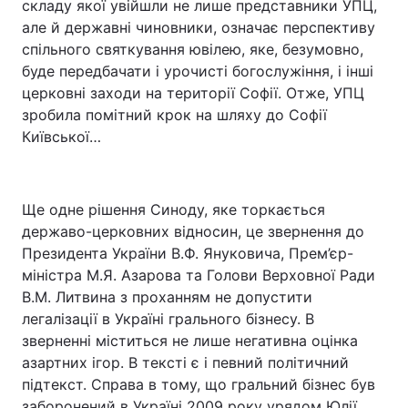
складу якої увійшли не лише представники УПЦ,
але й державні чиновники, означає перспективу
спільного святкування ювілею, яке, безумовно,
буде передбачати і урочисті богослужіння, і інші
церковні заходи на території Софії. Отже, УПЦ
зробила помітний крок на шляху до Софії
Київської…
Ще одне рішення Синоду, яке торкається
державо-церковних відносин, це звернення до
Президента України В.Ф. Януковича, Прем’єр-
міністра М.Я. Азарова та Голови Верховної Ради
В.М. Литвина з проханням не допустити
легалізації в Україні грального бізнесу. В
зверненні міститься не лише негативна оцінка
азартних ігор. В тексті є і певний політичний
підтекст. Справа в тому, що гральний бізнес був
заборонений в Україні 2009 року урядом Юлії