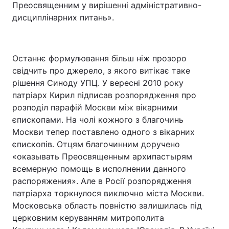
Преосвященним у вирішенні адміністративно-
дисциплінарних питань».
Останнє формулювання більш ніж прозоро
свідчить про джерело, з якого витікає таке
рішення Синоду УПЦ. У вересні 2010 року
патріарх Кирил підписав розпорядження про
розподіл парафій Москви між вікарними
єпископами. На чолі кожного з благочинь
Москви тепер поставлено одного з вікарних
єпископів. Отцям благочинним доручено
«оказывать Преосвященным архипастырям
всемерную помощь в исполнении данного
распоряжения». Але в Росії розпорядження
патріарха торкнулося виключно міста Москви.
Московська область повністю залишилась під
церковним керуванням митрополита