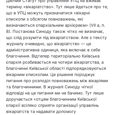
Діючий Статут про управління УПЦ на вживає
терміну «вікаріатство». Тут лише йдеться про те,
що в УПЦ можуть призначатися «вікарні
єпископи з обсягом повноважень, які
визначаються єпархіальним архієреєм» (VII а, п.
8). Постанова Синоду також чітко не визначає,
що слід розуміти під вікаріатством. Але з тексту
журналу очевидно, що вікаріатство — це
адміністративна одиниця, яка включає в себе
благочиння. Відтепер територіально Київська
єпархія розбивається на чотири вікаріатства, а
благочинні Київської області підпорядковуються
вікарним єпископам. Це рішення породжує
питання про розподіл повноважень між вікаріями
та благочинними. В журналі Синоду чіткої
відповіді на це питання ми не бачимо. Тут лише
доручається «отцям благочинним Київської
єпархії всіляко сприяти організації управлінь
вікаріатств та надавати допомогу