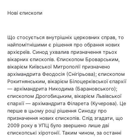
Нові єпископи
Що стосується внутрішніх церковних справ, то
найпомітнішими є рішення про обрання нових
архієреїв. Синод ухвалив призначення трьох
вікарних єпископів. Єпископом Броварським,
вікарієм Київської Митрополії призначено
архімандрита Феодосія (Снігірьова); єпископом
Рокитнянським, вікарієм Білоцерківської єпархії
— архімандрита Никодима (Барановського);
єпископом Дрогобицьким, вікарієм Львівської
єпархії — архімандрита Філарета (Кучерова). Це
перше в цьому році рішення Синоду про
призначення нових єпископів. Слід згадати, що
2009 року в УПЦ було звершено лише дві
єпископські хіротонії. Таким чином, за останні