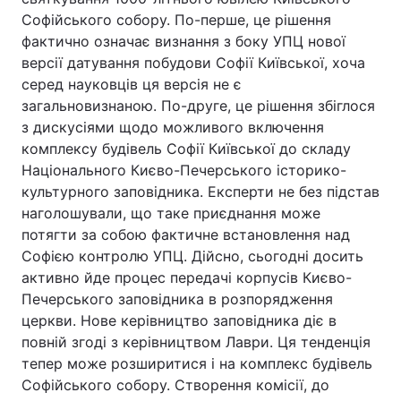
Софійського собору. По-перше, це рішення
Тема оформлення
фактично означає визнання з боку УПЦ нової
версії датування побудови Софії Київської, хоча
серед науковців ця версія не є
загальновизнаною. По-друге, це рішення збіглося
з дискусіями щодо можливого включення
комплексу будівель Софії Київської до складу
Національного Києво-Печерського історико-
культурного заповідника. Експерти не без підстав
наголошували, що таке приєднання може
потягти за собою фактичне встановлення над
Софією контролю УПЦ. Дійсно, сьогодні досить
активно йде процес передачі корпусів Києво-
Печерського заповідника в розпорядження
церкви. Нове керівництво заповідника діє в
повній згоді з керівництвом Лаври. Ця тенденція
тепер може розширитися і на комплекс будівель
Софійського собору. Створення комісії, до