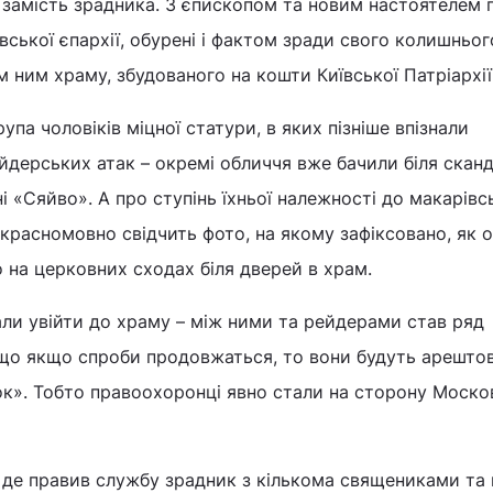
 замість зрадника. З єпископом та новим настоятелем 
вської єпархії, обурені і фактом зради свого колишньог
м ним храму, збудованого на кошти Київської Патріархії
упа чоловіків міцної статури, в яких пізніше впізнали
йдерських атак – окремі обличчя вже бачили біля скан
і «Сяйво». А про ступінь їхньої належності до макарівс
і красномовно свідчить фото, на якому зафіксовано, як 
 на церковних сходах біля дверей в храм.
ли увійти до храму – між ними та рейдерами став ряд
и, що якщо спроби продовжаться, то вони будуть арешто
ок». Тобто правоохоронці явно стали на сторону Моско
де правив службу зрадник з кількома священиками та 