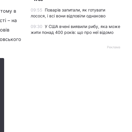
09:55
Поварів запитали, як готувати
 тому в
лосося, і всі вони відповіли однаково
ті – на
09:30
У США вчені виявили рибу, яка може
овів
жити понад 400 років: що про неї відомо
ковського
Реклама