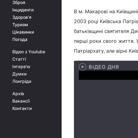
Зброя
Інциденти
В м. Макарові на Київщин
Здоров'я
2003 році Київська Патрі
Туризм
батьківщині святителя Ди
Цікавинки
Погода
перші роки свого життя. У
Патріархату, але вірні Ки
Відео з Youtube
Статті
Інтерв'ю
ВІДЕО ДНЯ
Думки
Лонгріди
Архів
Вакансії
Контакти