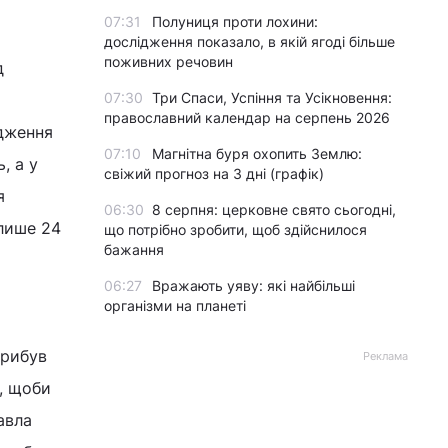
07:31
Полуниця проти лохини:
дослідження показало, в якій ягоді більше
поживних речовин
д
07:30
Три Спаси, Успіння та Усікновення:
православний календар на серпень 2026
ядження
07:10
Магнітна буря охопить Землю:
, а у
свіжий прогноз на 3 дні (графік)
я
06:30
8 серпня: церковне свято сьогодні,
 лише 24
що потрібно зробити, щоб здійснилося
бажання
06:27
Вражають уяву: які найбільші
організми на планеті
прибув
Реклама
, щоби
авла