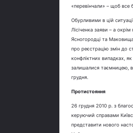
«перевінчали» – щоб все 
Обурливими в цій ситуаці
Лісіченка заяви – а окрім
Ясногородці та Маковища
про реєстрацію змін до ст
конфліктних випадках, як 
залишалися таємницею, в 
грудня.
Протистояння
26 грудня 2010 р. з благ
керуючий справами Київсь
представити нового насто