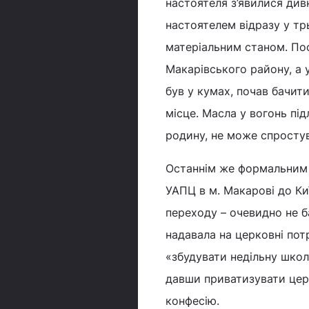
настоятеля з’явилися дивн
настоятелем відразу у тр
матеріальним станом. Пос
Макарівського району, а 
був у кумах, почав бачит
місце. Масла у вогонь пі
родину, не може спростув
Останнім же формальним 
УАПЦ в м. Макарові до Ки
переходу – очевидно не б
надавала на церковні пот
«збудувати недільну школ
давши приватизувати церк
конфесію.