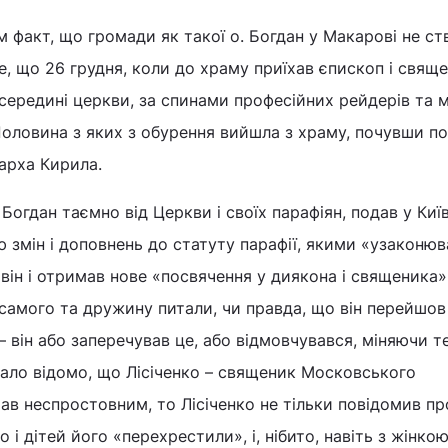
 факт, що громади як такої о. Богдан у Макарові не ст
те, що 26 грудня, коли до храму приїхав єпископ і свящ
середині церкви, за спинами професійних рейдерів та мі
Половина з яких з обурення вийшла з храму, почувши п
арха Кирила.
 Богдан таємно від Церкви і своїх парафіян, подав у Киї
 змін і доповнень до статуту парафії, якими «узаконюва
 він і отримав нове «посвячення у диякона і священика»
самого та дружину питали, чи правда, що він перейшов
 він або заперечував це, або відмовчувався, міняючи те
тало відомо, що Лісіченко – священик Московського
тав неспростовним, то Лісіченко не тільки повідомив пр
о і дітей його «перехрестили», і, нібито, навіть з жінко