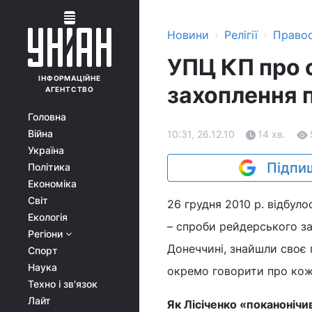
›
›
Новини
Релігії
Право
УПЦ КП про 
ІНФОРМАЦІЙНЕ
захоплення 
АГЕНТСТВО
Головна
Війна
10:31, 26.12.10
14 хв.
Україна
Підпиш
Політика
Економіка
Світ
26 грудня 2010 р. відбуло
Екологія
– спроби рейдерського за
Регіони
Донеччині, знайшли своє 
Спорт
Наука
окремо говорити про кожн
Техно і зв'язок
Лайт
Як Лісіченко «поканонічи