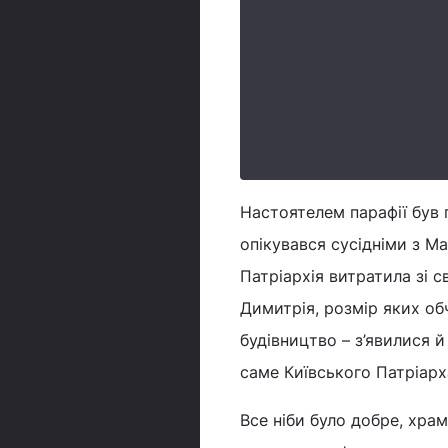
Настоятелем парафії був 
опікувався сусідніми з М
Патріархія витратила зі 
Димитрія, розмір яких об
будівництво – з’явилися 
саме Київського Патріарх
Все ніби було добре, хра