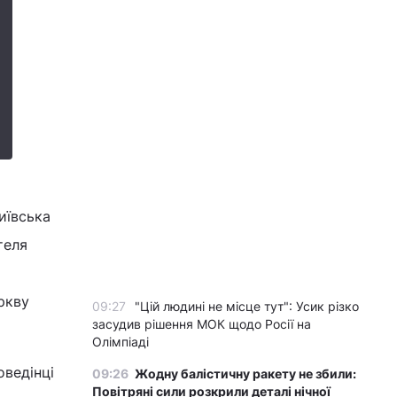
иївська
теля
ркву
09:27
"Цій людині не місце тут": Усик різко
засудив рішення МОК щодо Росії на
Олімпіаді
оведінці
09:26
Жодну балістичну ракету не збили:
Повітряні сили розкрили деталі нічної