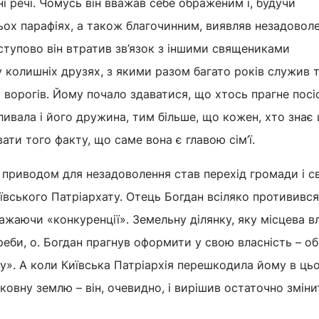
і речі. Чомусь він вважав себе ображеним і, будучи
ьох парафіях, а також благочинним, виявляв незадовол
тупово він втратив зв’язок з іншими священиками
у колишніх друзях, з якими разом багато років служив т
и ворогів. Йому почало здаватися, що хтось прагне посі
дливала і його дружина, тим більше, що кожен, хто знає
ати того факту, що саме вона є главою сім’ї.
приводом для незадоволення став перехід громади і 
ївського Патріархату. Отець Богдан всіляко протививс
ажаючи «конкуренції». Земельну ділянку, яку місцева в
реби, о. Богдан прагнув оформити у свою власність – о
у». А коли Київська Патріархія перешкодила йому в цьо
овну землю – він, очевидно, і вирішив остаточно зміни