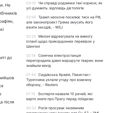
03:10
Чи справді родзинки такі корисні, як
и. Не
усі думають: відповідь дієтологів
ибічників
02:56
Трамп неохоче посилює тиск на РФ,
рафіян,
але законопроект Грема змусить його
вжити заходів, - WSJ
кі
02:23
Мелоні відреагувала на вимогу
Іспанії щодо прикордонних перевірок у
Шенгені
02:18
Сонячна електростанція
иті до
перегородила давні маршрути тварин: вони
знайшли вихід
01:44
Саудівська Аравія, Пакистан і
 вийшов
Туреччина уклали угоду про взаємну
оборону, - Reuters
ся
е
01:15
Експерти назвали 10 речей, які
варто знати про Прагу перед поїздкою
а після
00:32
Росія просуває іноземним
замовникам нову ракету для Су-57, - ЗМІ