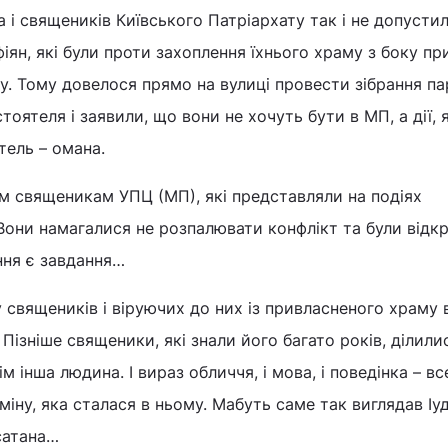
 і священиків Київського Патріархату так і не допустил
іян, які були проти захоплення їхнього храму з боку пр
. Тому довелося прямо на вулиці провести зібрання па
тоятеля і заявили, що вони не хочуть бути в МП, а дії, я
тель – омана.
м священикам УПЦ (МП), які представляли на подіях
 Вони намагалися не розпалювати конфлікт та були відкр
ння є завдання…
 священиків і віруючих до них із привласненого храму
Пізніше священики, які знали його багато років, ділили
м інша людина. І вираз обличчя, і мова, і поведінка – вс
міну, яка сталася в ньому. Мабуть саме так виглядав Іуд
 сатана…