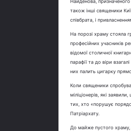
Найденова, призначеного
також інші священики Киї
співбрата, і привласнення
На порозі храму стояла гр
професійних учасників ре
відомої столичної книгарн
парафії та до віри взагал
них палить цигарку прямо
Коли священики спробува
міліціонерів, які заявил
тих, хто «порушує поряд
Патріархату.
До майже пустого храму, 