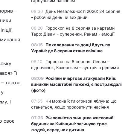
гарбузовим насінням
ворив –
08:30
День Незалежності 2026: 24 серпня
- робочий день чи вихідний
еники
08:20
Гороскоп на 8 серпня за картами
ліції,
Таро: Дівам - суперечки, Ракам - емоції
оминання
08:15
Похолодання та дощі йдуть по
Україні: де 8 серпня стане свіжіше
08:10
Гороскоп на 8 серпня: Левам –
вську
відпочинок, Козерогам – зустріч з рідними
вся» її
08:09
Росіяни вчергове атакували Київ:
 – також
виникли масштабні пожежі, є постраждалі
(фото)
 у
07:55
Чи можна їсти огризок яблука: що
му. І
станеться, якщо проковтнути насіння
07:36
РФ повністю знищила житловий
о своє
будинок на Київщині: загинуло троє
людей, серед них дитина
ю