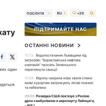
RU
+20
ПОСЛУГИ
ПІДТРИМАЙТЕ НАС
хату
ОСТАННІ НОВИНИ
10:13
Водопостачання Львівщини під
загрозою: "Бориславська нафтова
компанія" просить Зеленського
яких один
переглянути санкції
10:08
Європу накрила нова хвиля спеки:
яким курортам загрожують лісові пожежі
ведеться
та небезпека
09:59
Розвідка США пов’язує з Росією
дрон з вибухівкою в аеропорту Лейпцига,
- WSJ