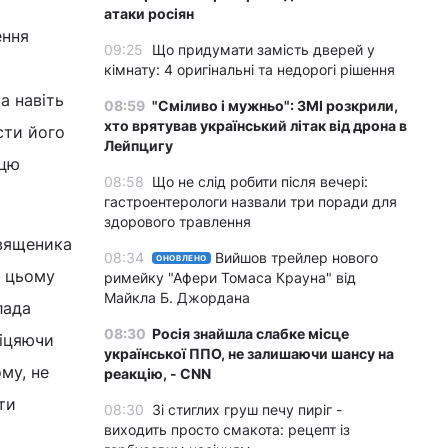
атаки росіян
ення
09:25
Що придумати замість дверей у
кімнату: 4 оригінальні та недорогі рішення
а навіть
08:59
"Сміливо і мужньо": ЗМІ розкрили,
хто врятував український літак від дрона в
сти його
Лейпцигу
 цю
08:58
Що не слід робити після вечері:
гастроентерологи назвали три поради для
здорового травлення
священика
08:34
Вийшов трейлер нового
ОНОВЛЕНО
я цьому
римейку "Афери Томаса Крауна" від
Майкла Б. Джордана
лада
08:30
Росія знайшла слабке місце
біцяючи
української ППО, не залишаючи шансу на
му, не
реакцію, - CNN
ти
08:30
Зі стиглих груш печу пиріг -
виходить просто смакота: рецепт із