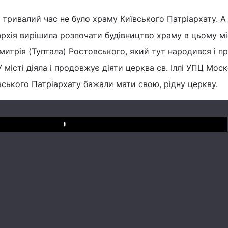
і тривалий час не було храму Київського Патріархату. А
архія вирішила розпочати будівництво храму в цьому міс
митрія (Туптала) Ростовського, який тут народився і пр
 місті діяла і продовжує діяти церква св. Іллі УПЦ Мос
ївського Патріархату бажали мати свою, рідну церкву.
Play