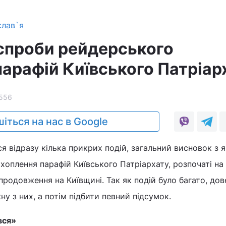
слав`я
спроби рейдерського
парафій Київського Патріар
556
іться на нас в Google
ся відразу кілька прикрих подій, загальний висновок з 
хоплення парафій Київського Патріархату, розпочаті на
продовження на Київщині. Так як подій було багато, до
у з них, а потім підбити певний підсумок.
вся»