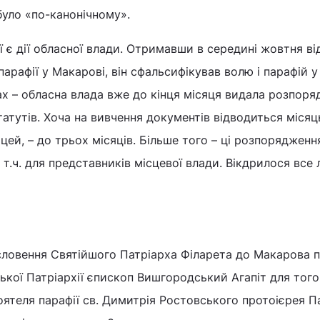
було «по-канонічному».
ї є дії обласної влади. Отримавши в середині жовтня ві
 парафії у Макарові, він сфальсифікував волю і парафій у
х – обласна влада вже до кінця місяця видала розпор
атутів. Хоча на вивчення документів відводиться місяць
цей, – до трьох місяців. Більше того – ці розпорядженн
т.ч. для представників місцевої влади. Вікдрилося все
ословення Святійшого Патріарха Філарета до Макарова 
кої Патріархії єпископ Вишгородський Агапіт для того
ятеля парафії св. Димитрія Ростовського протоієрея П