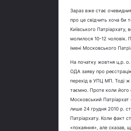
Зараз вже стає очевидним
про це свідчить хоча би 
Київського Патріархату, в
молилося 10-12 чоловік. 
імені Московського Патрі
На початку жовтня ц.р. о.
ОДА заяву про реєстрацію
перехід в УПЦ МП. Тоді ж
таємно. Проте коли його 
Московський Патріархат –
лише 24 грудня 2010 р. с
Патріархату. Коли факт с
«покаяння», але сказав, щ