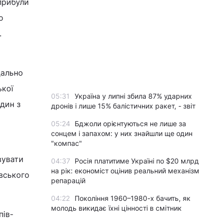
прибули
о
.
дально
ької
05:31
Україна у липні збила 87% ударних
один з
дронів і лише 15% балістичних ракет, - звіт
05:24
Бджоли орієнтуються не лише за
сонцем і запахом: у них знайшли ще один
"компас"
вувати
04:37
Росія платитиме Україні по $20 млрд
на рік: економіст оцінив реальний механізм
вського
репарацій
04:22
Покоління 1960–1980-х бачить, як
молодь викидає їхні цінності в смітник
пів-