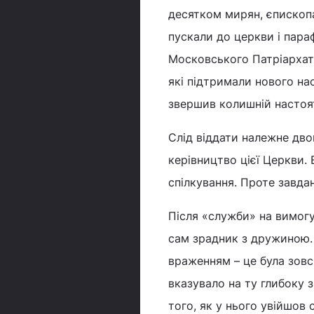
десятком мирян, єпископа
пускали до церкви і параф
Московського Патріархату
які підтримали нового нас
звершив колишній настоя
Слід віддати належне дво
керівництво цієї Церкви.
спілкування. Проте завда
Після «служби» на вимогу
сам зрадник з дружиною. 
враженням – це була зовсі
вказувало на ту глибоку з
того, як у нього увійшов