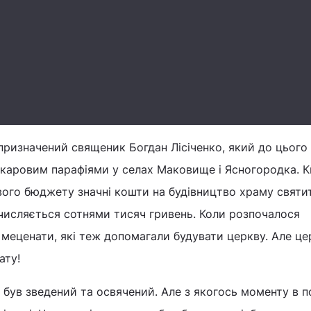
призначений священик Богдан Лісіченко, який до цього
акаровим парафіями у селах Маковище і Ясногородка. К
свого бюджету значні кошти на будівництво храму святи
числяється сотнями тисяч гривень. Коли розпочалося
й меценати, які теж допомагали будувати церкву. Але це
ату!
м був зведений та освячений. Але з якогось моменту в п