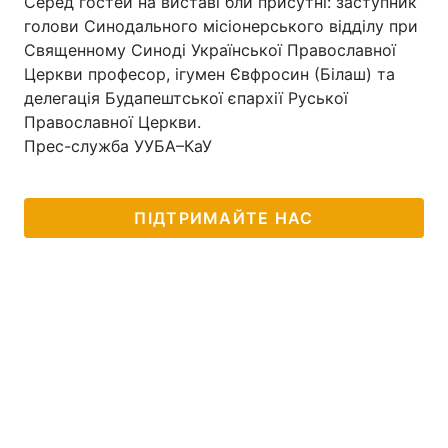
Серед гостей на виставі бли присутні: заступник
голови Синодального місіонерського відділу при
Лонгріди
Священному Синоді Української Православної
Церкви професор, ігумен Євфросин (Білаш) та
Відео з Youtube
Статті
делегація Будапештської єпархії Руської
Православної Церкви.
Інтерв'ю
Думки
Прес-служба УУБА–КаУ
Архів
Вакансії
ПІДТРИМАЙТЕ НАС
Контакти
Послуги