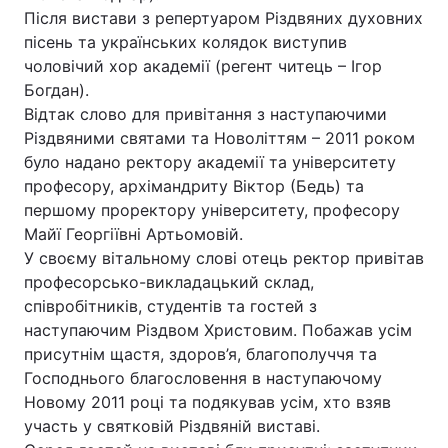
Після вистави з репертуаром Різдвяних духовних
пісень та українських колядок виступив
чоловічий хор академії (регент читець – Ігор
Головна
Війна
Богдан).
Відтак слово для привітання з наступаючими
Україна
Політика
Різдвяними святами та Новоліттям – 2011 роком
було надано ректору академії та університету
Економіка
Світ
професору, архімандриту Віктор (Бедь) та
першому проректору університету, професору
Спорт
Наука
Майї Георгіївні Артьомовій.
У своєму вітальному слові отець ректор привітав
Техно і зв'язок
Лайт
професорсько-викладацький склад,
співробітників, студентів та гостей з
Зброя
Інциденти
наступаючим Різдвом Христовим. Побажав усім
Здоров'я
Туризм
присутнім щастя, здоров’я, благополуччя та
Господнього благословення в наступаючому
Цікавинки
Погода
Новому 2011 році та подякував усім, хто взяв
участь у святковій Різдвяній виставі.
Екологія
Регіони