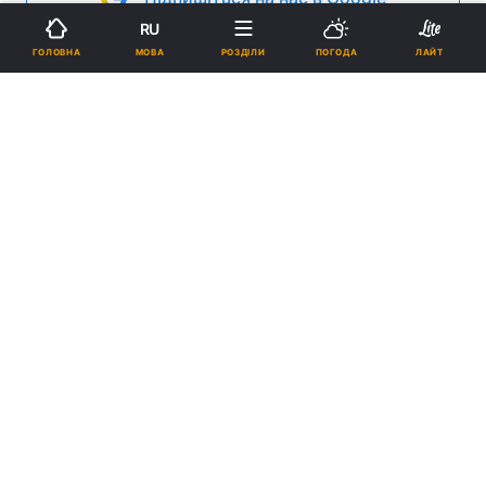
RU
Реклама
МОВА
ГОЛОВНА
РОЗДІЛИ
ПОГОДА
ЛАЙТ
ad
Минулого тижня, напередодні річниці з дня
упокоєння першодрукаря Івана Федорова (5/15
за н. ст. грудня 1583 р.), архієпископ Львівський і
Галицький Августин у супроводі секретаря
Львівської єпархії УПЦ протоієрея Богдана