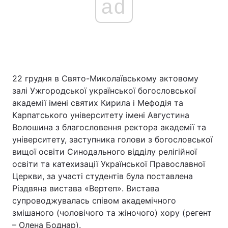
ad
22 грудня в Свято-Миколаївському актовому
залі Ужгородської української богословської
академії імені святих Кирила і Мефодія та
Карпатського університету імені Августина
Волошина з благословення ректора академії та
університету, заступника голови з богословської
вищої освіти Синодального відділу релігійної
освіти та катехизації Української Православної
Церкви, за участі студентів була поставлена
Різдвяна вистава «Вертеп». Вистава
супроводжувалась співом академічного
змішаного (чоловічого та жіночого) хору (регент
– Олена Боднар).