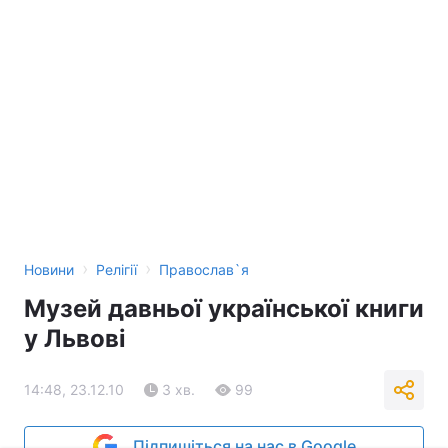
›
›
Новини
Релігії
Православ`я
Музей давньої української книги
у Львові
14:48, 23.12.10
3 хв.
99
Підпишіться на нас в Google