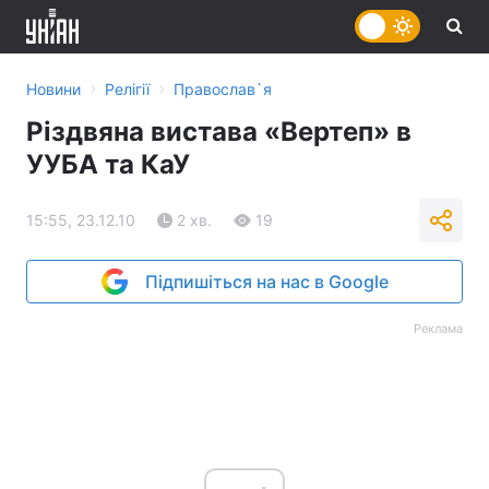
›
›
Новини
Релігії
Православ`я
Різдвяна вистава «Вертеп» в
УУБА та КаУ
15:55, 23.12.10
2 хв.
19
Підпишіться на нас в Google
Реклама