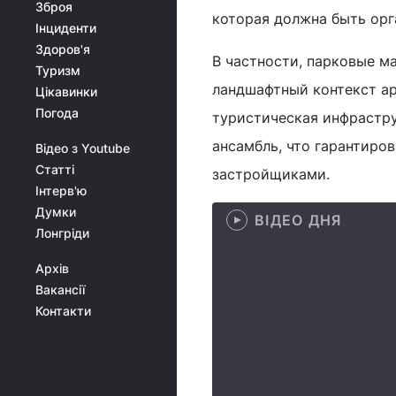
Зброя
которая должна быть орг
Інциденти
Здоров'я
В частности, парковые м
Туризм
ландшафтный контекст ар
Цікавинки
Погода
туристическая инфрастр
ансамбль, что гарантиро
Відео з Youtube
Статті
застройщиками.
Інтерв'ю
Думки
ВІДЕО ДНЯ
Лонгріди
Архів
Вакансії
Контакти