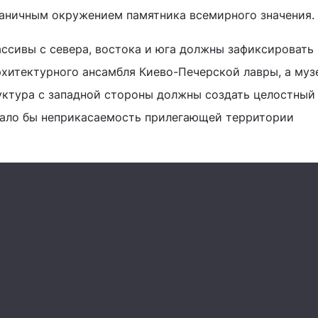
аничным окружением памятника всемирного значения.
ассивы с севера, востока и юга должны зафиксировать
хитектурного ансамбля Киево-Печерской лавры, а муз
уктура с западной стороны должны создать целостный
вало бы неприкасаемость прилегающей территории