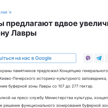
слав`я
 предлагают вдвое увелич
ону Лавры
іться на нас в Google
охраны памятников предложил Концепцию генерального
Киево-Печерского историко-культурного заповедника,
ние буферной зоны Лавры со 107 до 277 гектар.
лкой на пресс-службу Министерства культуры, конце
е решение функционального зонирования буферной зо