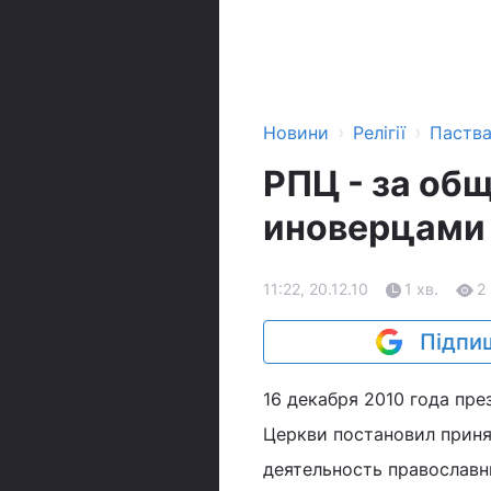
›
›
Новини
Релігії
Паств
РПЦ - за об
иноверцами 
11:22, 20.12.10
1 хв.
2
Підпиш
16 декабря 2010 года пр
Церкви постановил приня
деятельность православн