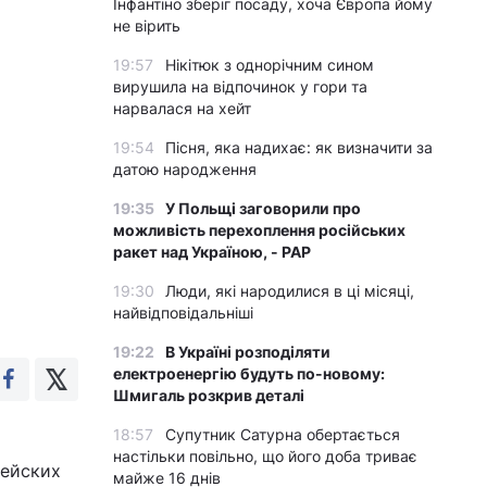
Інфантіно зберіг посаду, хоча Європа йому
не вірить
19:57
Нікітюк з однорічним сином
вирушила на відпочинок у гори та
нарвалася на хейт
19:54
Пісня, яка надихає: як визначити за
датою народження
19:35
У Польщі заговорили про
можливість перехоплення російських
ракет над Україною, - PAP
19:30
Люди, які народилися в ці місяці,
найвідповідальніші
19:22
В Україні розподіляти
електроенергію будуть по-новому:
Шмигаль розкрив деталі
18:57
Супутник Сатурна обертається
настільки повільно, що його доба триває
лейских
майже 16 днів