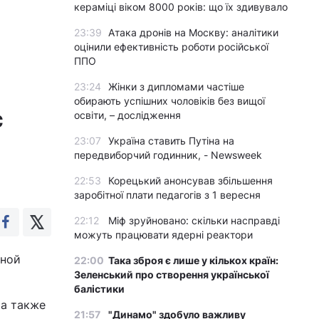
кераміці віком 8000 років: що їх здивувало
23:39
Атака дронів на Москву: аналітики
оцінили ефективність роботи російської
ППО
23:24
Жінки з дипломами частіше
обирають успішних чоловіків без вищої
с
освіти, – дослідження
23:07
Україна ставить Путіна на
передвиборчий годинник, - Newsweek
22:53
Корецький анонсував збільшення
заробітної плати педагогів з 1 вересня
22:12
Міф зруйновано: скільки насправді
можуть працювати ядерні реактори
вной
22:00
Така зброя є лише у кількох країн:
Зеленський про створення української
балістики
 а также
21:57
"Динамо" здобуло важливу