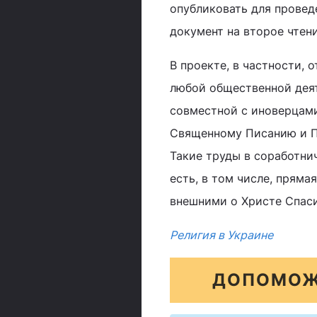
опубликовать для провед
документ на второе чтен
В проекте, в частности, 
любой общественной деят
совместной с иноверцами
Священному Писанию и П
Такие труды в соработни
есть, в том числе, прям
внешними о Христе Спаси
Религия в Украине
ДОПОМОЖ