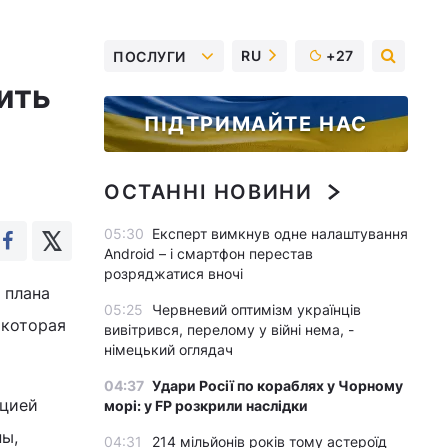
RU
+27
ПОСЛУГИ
ить
ПІДТРИМАЙТЕ НАС
ОСТАННІ НОВИНИ
05:30
Експерт вимкнув одне налаштування
Android – і смартфон перестав
розряджатися вночі
 плана
05:25
Червневий оптимізм українців
 которая
вивітрився, перелому у війні нема, -
німецький оглядач
04:37
Удари Росії по кораблях у Чорному
пцией
морі: у FP розкрили наслідки
ны,
04:31
214 мільйонів років тому астероїд