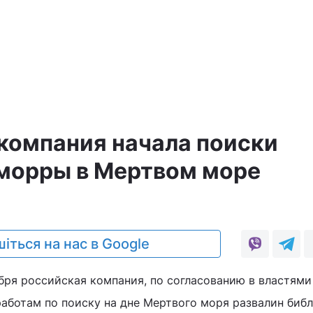
а
компания начала поиски
морры в Мертвом море
іться на нас в Google
бря российская компания, по согласованию в властями
работам по поиску на дне Мертвого моря развалин биб