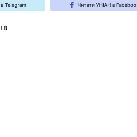
 в Telegram
Читати УНІАН в Faceboo
ІВ