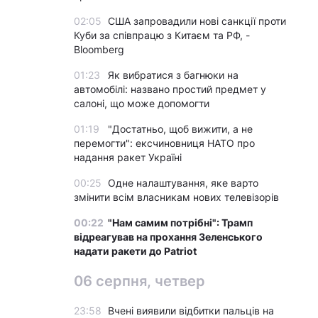
02:05
США запровадили нові санкції проти
Куби за співпрацю з Китаєм та РФ, -
Bloomberg
01:23
Як вибратися з багнюки на
автомобілі: названо простий предмет у
салоні, що може допомогти
01:19
"Достатньо, щоб вижити, а не
перемогти": ексчиновниця НАТО про
надання ракет Україні
00:25
Одне налаштування, яке варто
змінити всім власникам нових телевізорів
00:22
"Нам самим потрібні": Трамп
відреагував на прохання Зеленського
надати ракети до Patriot
06 серпня, четвер
23:58
Вчені виявили відбитки пальців на