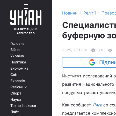
›
›
Новини
Релігії
Право
Специалисты
ІНФОРМАЦІЙНЕ
буферную з
АГЕНТСТВО
Головна
Війна
11:25, 20.12.10
1 хв.
1
Україна
Підпиш
Політика
Економіка
Світ
Институт исследований 
Екологія
развития Национального 
Регіони
предусматривает увеличе
Спорт
Наука
Как сообщает
Лига
со ссы
Техно і зв'язок
Лайт
предлагается комплексно