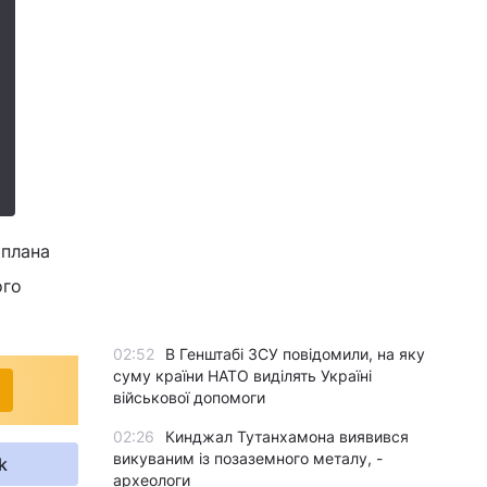
 плана
ого
02:52
В Генштабі ЗСУ повідомили, на яку
суму країни НАТО виділять Україні
військової допомоги
02:26
Кинджал Тутанхамона виявився
викуваним із позаземного металу, -
k
археологи