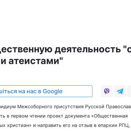
а
щественную деятельность "
и атеистами"
іться на нас в Google
езидиум Межсоборного присутствия Русской Правосла
ть в первом чтении проект документа «Общественная
ых христиан» и направить его на отзыв в епархии РПЦ,