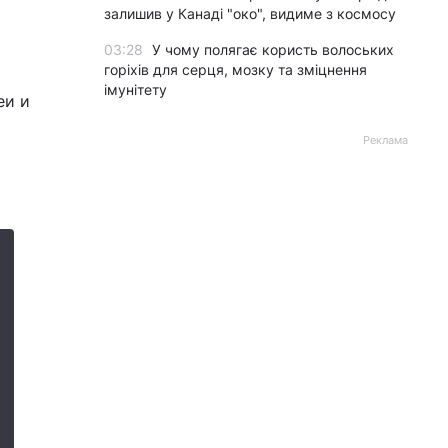
залишив у Канаді "око", видиме з космосу
03:28
У чому полягає користь волоських
горіхів для серця, мозку та зміцнення
імунітету
еи и
Реклама