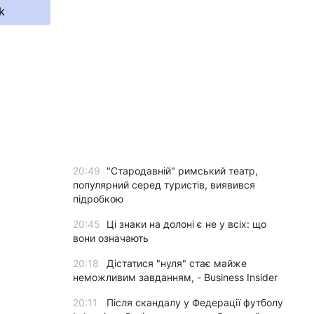
k
20:49
"Стародавній" римський театр,
популярний серед туристів, виявився
підробкою
20:45
Ці знаки на долоні є не у всіх: що
вони означають
20:18
Дістатися "нуля" стає майже
неможливим завданням, - Business Insider
20:11
Після скандалу у Федерації футболу