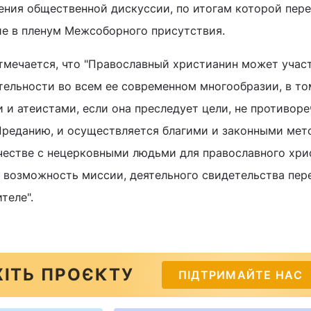
ения общественной дискуссии, по итогам которой пер
ие в пленум Межсоборного присутствия.
отмечается, что "Православный христианин может учас
ельности во всем ее современном многообразии, в то
 и атеистами, если она преследует цели, не противор
реданию, и осуществляется благими и законными мет
честве с нецерковными людьми для православного хри
ая возможность миссии, деятельного свидетельства пер
теле".
ІТЬ ПРОЄКТУ
ПІДТРИМАЙТЕ НАС