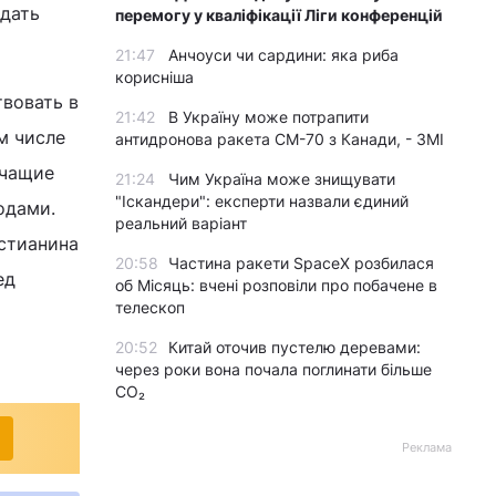
едать
перемогу у кваліфікації Ліги конференцій
21:47
Анчоуси чи сардини: яка риба
корисніша
твовать в
21:42
В Україну може потрапити
м числе
антидронова ракета CM-70 з Канади, - ЗМІ
ечащие
21:24
Чим Україна може знищувати
"Іскандери": експерти назвали єдиний
одами.
реальний варіант
стианина
20:58
Частина ракети SpaceX розбилася
ед
об Місяць: вчені розповіли про побачене в
телескоп
20:52
Китай оточив пустелю деревами:
через роки вона почала поглинати більше
CO₂
Реклама