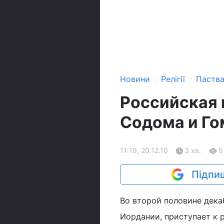
›
›
Новини
Релігії
Паств
Российская 
Содома и Го
11:19, 20.12.10
3 хв.
5
Підпиш
Во второй половине дека
Иордании, приступает к 