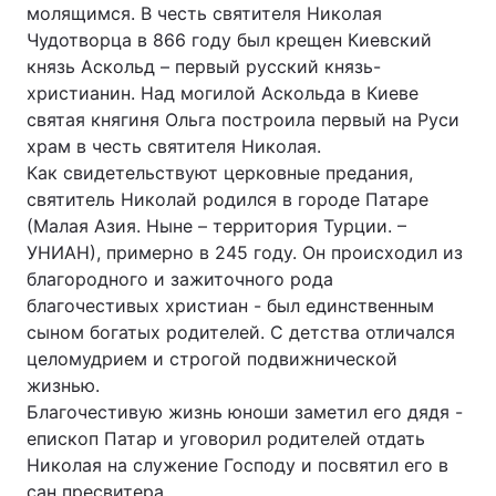
молящимся. В честь святителя Николая
Чудотворца в 866 году был крещен Киевский
князь Аскольд – первый русский князь-
христианин. Над могилой Аскольда в Киеве
святая княгиня Ольга построила первый на Руси
храм в честь святителя Николая.
Как свидетельствуют церковные предания,
святитель Николай родился в городе Патаре
(Малая Азия. Ныне – территория Турции. –
УНИАН), примерно в 245 году. Он происходил из
благородного и зажиточного рода
благочестивых христиан - был единственным
сыном богатых родителей. С детства отличался
целомудрием и строгой подвижнической
жизнью.
Благочестивую жизнь юноши заметил его дядя -
епископ Патар и уговорил родителей отдать
Николая на служение Господу и посвятил его в
сан пресвитера.