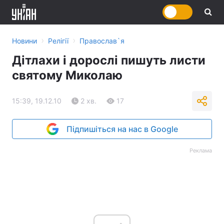
›
›
Новини
Релігії
Православ`я
Дітлахи і дорослі пишуть листи
святому Миколаю
15:39, 19.12.10
2 хв.
17
Підпишіться на нас в Google
Реклама