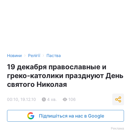
›
›
Новини
Релігії
Паства
19 декабря православные и
греко-католики празднуют День
святого Николая
00:10, 19.12.10
4 хв.
106
Підпишіться на нас в Google
Реклама