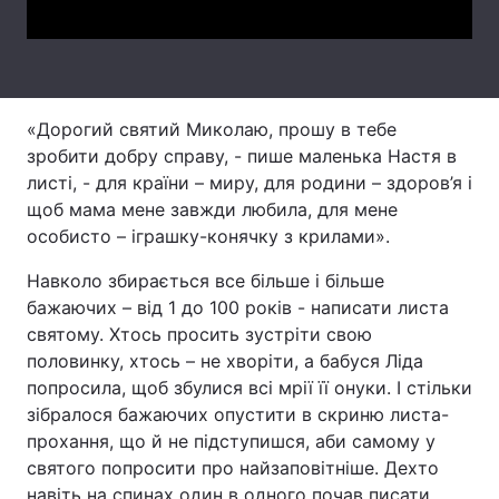
Лонгріди
Відео з Youtube
Статті
«Дорогий святий Миколаю, прошу в тебе
Інтерв'ю
Думки
зробити добру справу, - пише маленька Настя в
листі, - для країни – миру, для родини – здоров’я і
Архів
Вакансії
щоб мама мене завжди любила, для мене
особисто – іграшку-конячку з крилами».
Контакти
Навколо збирається все більше і більше
Послуги
бажаючих – від 1 до 100 років - написати листа
святому. Хтось просить зустріти свою
половинку, хтось – не хворіти, а бабуся Ліда
попросила, щоб збулися всі мрії її онуки. І стільки
зібралося бажаючих опустити в скриню листа-
прохання, що й не підступишся, аби самому у
святого попросити про найзаповітніше. Дехто
навіть на спинах один в одного почав писати…