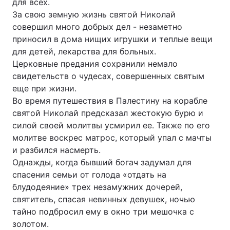
для всех.
За свою земную жизнь святой Николай
совершил много добрых дел - незаметно
приносил в дома нищих игрушки и теплые вещи
для детей, лекарства для больных.
Церковные предания сохранили немало
свидетельств о чудесах, совершенных святым
еще при жизни.
Во время путешествия в Палестину на корабле
святой Николай предсказал жестокую бурю и
силой своей молитвы усмирил ее. Также по его
молитве воскрес матрос, который упал с мачты
и разбился насмерть.
Однажды, когда бывший богач задумал для
спасения семьи от голода «отдать на
блудодеяние» трех незамужних дочерей,
святитель, спасая невинных девушек, ночью
тайно подбросил ему в окно три мешочка с
золотом.