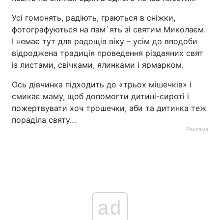
Тема оформлення
Усі гомонять, радіють, граються в сніжки,
фотографуються на пам`ять зі святим Миколаєм.
І немає тут для радощів віку – усім до вподоби
відроджена традиція проведення різдвяних свят
із листами, свічками, ялинками і ярмарком.
Ось дівчинка підходить до «трьох мішечків» і
смикає маму, щоб допомогти дитині-сироті і
пожертвувати хоч трошечки, аби та дитинка теж
пораділа святу…
Реклама
ad