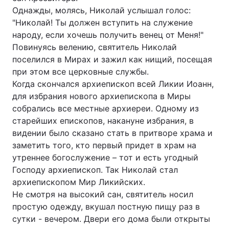
Однажды, молясь, Николай услышал голос:
"Николай! Ты должен вступить на служение
народу, если хочешь получить венец от Меня!"
Повинуясь велению, святитель Николай
поселился в Мирах и зажил как нищий, посещая
при этом все церковные службы.
Когда скончался архиепископ всей Ликии Иоанн,
для избрания нового архиепископа в Миры
собрались все местные архиереи. Одному из
старейших епископов, накануне избрания, в
видении было сказано стать в притворе храма и
заметить того, кто первый придет в храм на
утреннее богослужение – тот и есть угодный
Господу архиепископ. Так Николай стал
архиепископом Мир Ликийских.
Не смотря на высокий сан, святитель носил
простую одежду, вкушал постную пищу раз в
сутки - вечером. Двери его дома были открыты