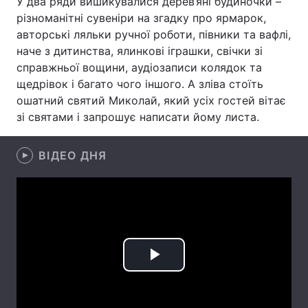
У два ряди вишикувалися дерев’яні будиночки –
різноманітні сувеніри на згадку про ярмарок,
авторські ляльки ручної роботи, півники та вафлі,
наче з дитинства, ялинкові іграшки, свічки зі
Головна
Війна
справжньої вощини, аудіозаписи колядок та
щедрівок і багато чого іншого. А зліва стоїть
Україна
Політика
ошатний святий Миколай, який усіх гостей вітає
зі святами і запрошує написати йому листа.
Економіка
Світ
Спорт
Наука
ВІДЕО ДНЯ
Техно і зв'язок
Лайт
Зброя
Інциденти
Здоров'я
Туризм
Play
Цікавинки
Погода
Video
Екологія
Регіони