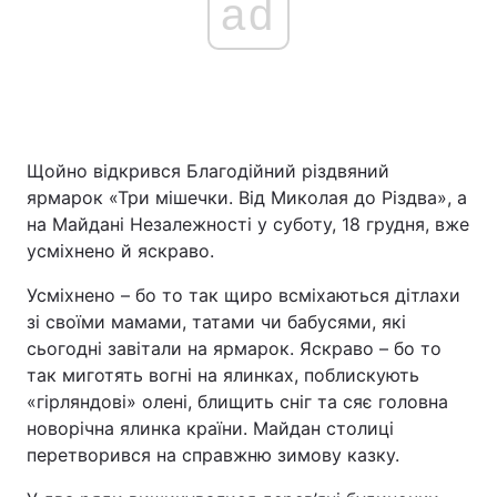
ad
Щойно відкрився Благодійний різдвяний
ярмарок «Три мішечки. Від Миколая до Різдва», а
на Майдані Незалежності у суботу, 18 грудня, вже
усміхнено й яскраво.
Усміхнено – бо то так щиро всміхаються дітлахи
зі своїми мамами, татами чи бабусями, які
сьогодні завітали на ярмарок. Яскраво – бо то
так миготять вогні на ялинках, поблискують
«гірляндові» олені, блищить сніг та сяє головна
новорічна ялинка країни. Майдан столиці
перетворився на справжню зимову казку.