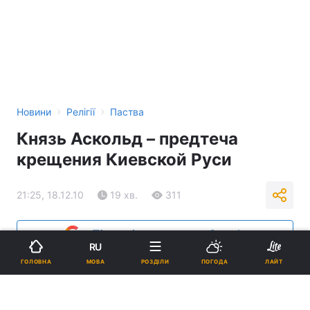
›
›
Новини
Релігії
Паства
Князь Аскольд – предтеча
крещения Киевской Руси
21:25, 18.12.10
19 хв.
311
Підпишіться на нас в Google
RU
МОВА
ГОЛОВНА
РОЗДІЛИ
ПОГОДА
ЛАЙТ
Реклама