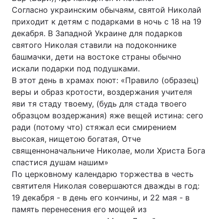
Согласно украинским обычаям, святой Николай
приходит к детям с подарками в ночь с 18 на 19
декабря. В Западной Украине для подарков
святого Николая ставили на подоконнике
башмачки, дети на востоке страны обычно
искали подарки под подушками.
В этот день в храмах поют: «Правило (образец)
веры и образ кротости, воздержания учителя
яви тя стаду твоему, (будь для стада твоего
образцом воздержания) яже вещей истина: сего
ради (потому что) стяжал еси смирением
высокая, нищетою богатая, Отче
священноначальниче Николае, моли Христа Бога
спастися душам нашим»
По церковному календарю торжества в честь
святителя Николая совершаются дважды в год:
19 декабря - в день его кончины, и 22 мая - в
память перенесения его мощей из