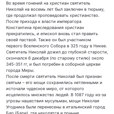
Во время гонений на христиан святитель
Николай на восемь лет был заключен в тюрьму,
где продолжал проповедовать христианство.
После прихода к власти императора
Константина преследования христиан
прекратились, и епископ вновь стал править
своей паствой. Также он был участником
первого Вселенского Собора в 325 году в Никее.
Святитель Николай дожил до глубокой старости,
скончался 6 декабря (по старому стилю) около
345-351 гг, и был погребен в соборной церкви
города Миры.
После смерти святитель Николай был признан
святым – его мощи сохранились нетленными и
источали чудесное миро, от которого
исцелилось множество людей. В 1087 году из-за
угрозы нашествия мусульман, мощи Николая
Угодника были перенесены в итальянский город
Бар (Бари), где находятся и поныне.