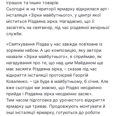
іграшок та інших товарів.
Сьогодні ж на території ярмарку відкрилася арт-
інсталяція «Зірки майбутнього», у центрі якої
міститься Різдвяна зірка. Нагадаємо, що її
Головна
Війна
засвітять на святвечір, під час різдвяної вечірньої
служби.
Україна
Політика
«Святкування Різдва у нас завжди пов’язане із
Економіка
Світ
зоряним небом. А цю композицію, яку автори
назвали «Зірки майбутнього», я сприймаю, як
Спорт
Наука
нагадування про те, що над цим Майданом ще
Техно і зв'язок
Лайт
має засяяти Різдвяна зірка, – сказав під час
відкриття інсталяції протоієрей Георгій
Зброя
Інциденти
Коваленко. – Це буде в майбутньому, 6 січня. Але
вже сьогодні ми знаємо, що Різдво неодмінно
Здоров'я
Туризм
прийде і Різдвяна зірка неодмінно засяє».
Тим часом підготовка до урочистого відкриття
Цікавинки
Погода
ярмарку ще триває. Продовжують монтувати й
інші інсталяції ярмарку, готуються до роботи
Екологія
Регіони