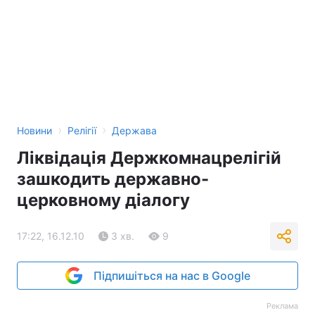
›
›
Новини
Релігії
Держава
Ліквідація Держкомнацрелігій
зашкодить державно-
церковному діалогу
17:22, 16.12.10
3 хв.
9
Підпишіться на нас в Google
Реклама