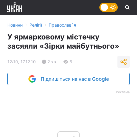
›
›
Новини
Релігії
Православ`я
У ярмарковому містечку
засяяли «Зірки майбутнього»
12:10, 17.12.10
2 хв.
6
Підпишіться на нас в Google
Реклама