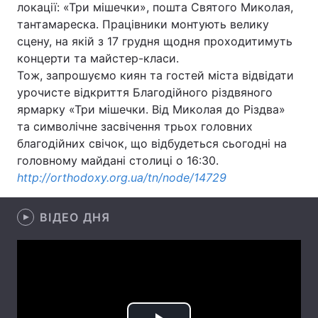
локації: «Три мішечки», пошта Святого Миколая,
тантамареска. Працівники монтують велику
Лонгріди
сцену, на якій з 17 грудня щодня проходитимуть
концерти та майстер-класи.
Відео з Youtube
Статті
Тож, запрошуємо киян та гостей міста відвідати
урочисте відкриття Благодійного різдвяного
Інтерв'ю
Думки
ярмарку «Три мішечки. Від Миколая до Різдва»
та символічне засвічення трьох головних
Архів
Вакансії
благодійних свічок, що відбудеться сьогодні на
головному майдані столиці о 16:30.
Контакти
http://orthodoxy.org.ua/tn/node/14729
Послуги
ВІДЕО ДНЯ