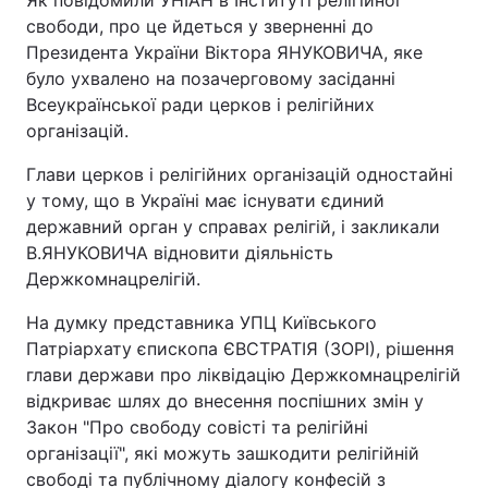
Як повідомили УНІАН в Інституті релігійної
свободи, про це йдеться у зверненні до
Президента України Віктора ЯНУКОВИЧА, яке
було ухвалено на позачерговому засіданні
Всеукраїнської ради церков і релігійних
організацій.
Глави церков і релігійних організацій одностайні
у тому, що в Україні має існувати єдиний
державний орган у справах релігій, і закликали
В.ЯНУКОВИЧА відновити діяльність
Держкомнацрелігій.
На думку представника УПЦ Київського
Патріархату єпископа ЄВСТРАТІЯ (ЗОРІ), рішення
глави держави про ліквідацію Держкомнацрелігій
відкриває шлях до внесення поспішних змін у
Закон "Про свободу совісті та релігійні
організації", які можуть зашкодити релігійній
свободі та публічному діалогу конфесій з