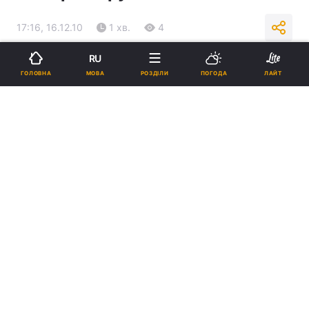
17:16, 16.12.10
1 хв.
4
RU
Підпишіться на нас в Google
МОВА
ГОЛОВНА
РОЗДІЛИ
ПОГОДА
ЛАЙТ
Реклама
ad
Всеукраїнська рада церков і релігійних