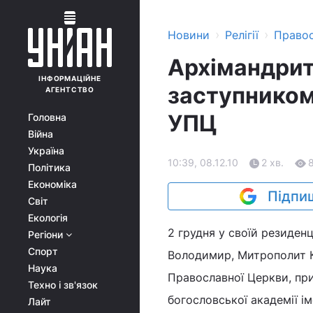
›
›
Новини
Релігії
Право
Архімандрит
ІНФОРМАЦІЙНЕ
заступником
АГЕНТСТВО
УПЦ
Головна
Війна
Україна
10:39, 08.12.10
2 хв.
Політика
Економіка
Підпиш
Світ
Екологія
2 грудня у своїй резиден
Регіони
Спорт
Володимир, Митрополит Ки
Наука
Православної Церкви, при
Техно і зв'язок
богословської академії ім
Лайт