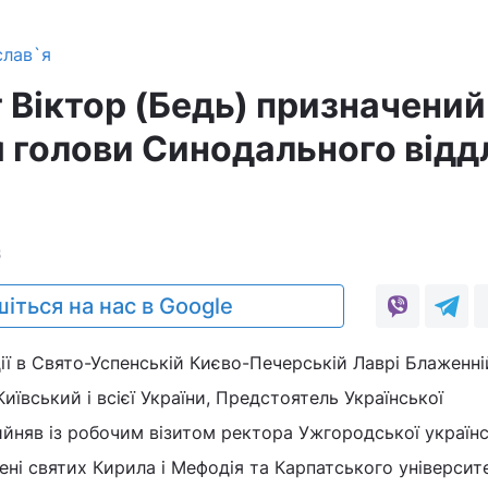
слав`я
 Віктор (Бедь) призначений
 голови Синодального відд
8
іться на нас в Google
ції в Свято-Успенській Києво-Печерській Лаврі Блаженн
ївський і всієї України, Предстоятель Української
йняв із робочим візитом ректора Ужгородської українс
ені святих Кирила і Мефодія та Карпатського університе