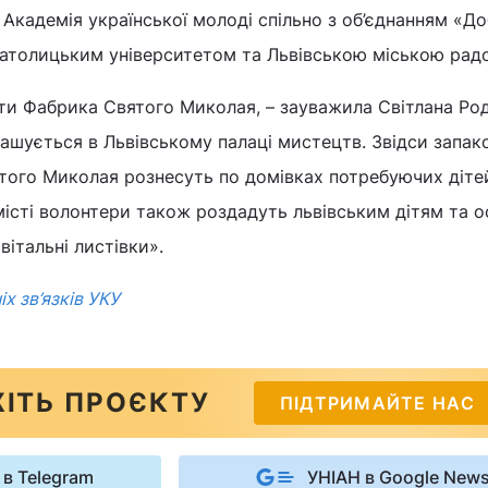
Академія української молоді спільно з об’єднанням «Д
 католицьким університетом та Львівською міською рад
яти Фабрика Святого Миколая, – зауважила Світлана Ро
ташується в Львівському палаці мистецтв. Звідси запак
того Миколая рознесуть по домівках потребуючих дітей
в місті волонтери також роздадуть львівським дітям та 
вітальні листівки».
іх зв’язків УКУ
ІТЬ ПРОЄКТУ
ПІДТРИМАЙТЕ НАС
 в Telegram
УНІАН в Google New