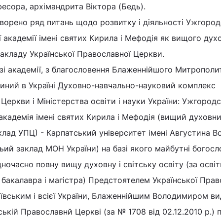
есора, архімандрита Віктора (Бедь).
говорено ряд питань щодо розвитку і діяльності Ужгород
ї академії імені святих Кирила і Мефодія як вищого дух
закладу Української Православної Церкви.
зі академії, з благословення Блаженнійшого Митрополи
иний в Україні Духовно-навчально-науковий комплекс
 Церкви і Міністерства освіти і науки України: Ужгород
академія імені святих Кирила і Мефодія (вищий духовн
клад УПЦ) - Карпатський університет імені Августина 
ий заклад МОН України) на базі якого майбутні богосл
очасно повну вищу духовну і світську освіту (за освіт
 бакалавра і магістра) Предстоятелем Української Прав
вським і всієї України, Блаженнійшим Володимиром в
ькій Православнй Церкві (за № 1708 від 02.12.2010 р.) 