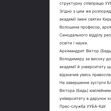
структурну співпрацю УУБА
Згідно з цим же розпоря
академії імені святих Кир
Волошина професор, архі
Синодального відділу релі
освіти і науки.
Архімандрит Віктор (Бед
Володимиру за високу дов
академії й унверситету щ
відзначив увесь правосла
На завершення зустрічі 
Віктора (Бедь) ювілейним
університету в дарунок кн
Прес-служба УУБА-КаУ