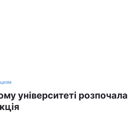
ицизм
ому університеті розпочал
кція