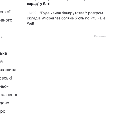
парад" у Ялті
ської
16:22
"Буде хвиля банкрутства": розгром
складів Wildberries боляче бʼють по РФ, - Die
овного
Welt
та
Реклама
ська
ий
Волошина
овські
ньо-
ославної
идано
про