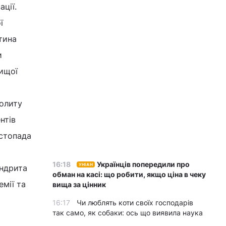
ції.
ї
тина
и
вищої
олиту
нтів
истопада
16:18
Українців попередили про
УНІАН
андрита
обман на касі: що робити, якщо ціна в чеку
емії та
вища за цінник
16:17
Чи люблять коти своїх господарів
так само, як собаки: ось що виявила наука