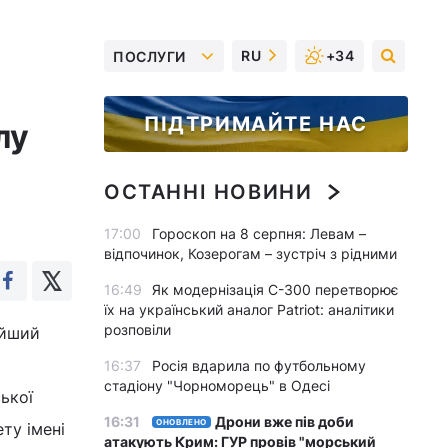
RU
+34
ПОСЛУГИ
ПІДТРИМАЙТЕ НАС
лу
ОСТАННІ НОВИНИ
17:00
Гороскоп на 8 серпня: Левам –
відпочинок, Козерогам – зустріч з рідними
16:49
Як модернізація С-300 перетворює
їх на український аналог Patriot: аналітики
розповіли
ійший
16:37
Росія вдарила по футбольному
стадіону "Чорноморець" в Одесі
ької
16:31
Дрони вже пів доби
ОНОВЛЕНО
ту імені
атакують Крим: ГУР провів "морський