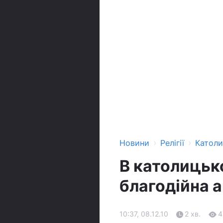
›
›
Новини
Релігії
Катол
В католицьк
благодійна а
10:37, 08.12.10
2 хв.
4