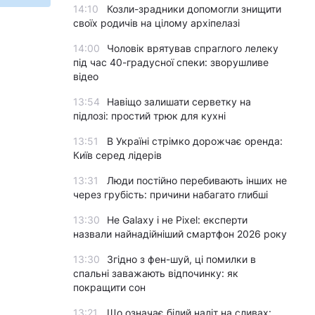
14:10
Козли-зрадники допомогли знищити
своїх родичів на цілому архіпелазі
14:00
Чоловік врятував спраглого лелеку
під час 40-градусної спеки: зворушливе
відео
13:54
Навіщо залишати серветку на
підлозі: простий трюк для кухні
13:51
В Україні стрімко дорожчає оренда:
Київ серед лідерів
13:31
Люди постійно перебивають інших не
через грубість: причини набагато глибші
13:30
Не Galaxy і не Pixel: експерти
назвали найнадійніший смартфон 2026 року
13:30
Згідно з фен-шуй, ці помилки в
спальні заважають відпочинку: як
покращити сон
13:21
Що означає білий наліт на сливах: