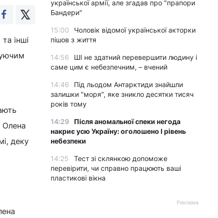
української армії, але згадав про "прапори
Бандери"
15:00
Чоловік відомої української акторки
 та інші
пішов з життя
буючим
14:56
ШІ не здатний перевершити людину і
саме цим є небезпечним, – вчений
14:46
Під льодом Антарктиди знайшли
залишки "моря", яке зникло десятки тисяч
років тому
ають
14:29
Після аномальної спеки негода
а Олена
накриє усю Україну: оголошено І рівень
мі, деку
небезпеки
14:25
Тест зі склянкою допоможе
перевірити, чи справно працюють ваші
пластикові вікна
Реклама
лена