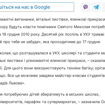
іться на нас в Google
манітні витинанки, вітальні листівки, ялинкові прикраси
кору будуть класти помічники Святого Миколая потре
а 19 грудня 2010 року. Десятий рік поспіль в УКУ триває
й про тебе не забуде», яка проходитиме до 17 грудня.
колая, що розташувалася в УКУ, школярі та студенти м
ні листівки і різноманітні ялинкові прикраси, – сказал
. Для цього вони використовують техніки батіку, оріга
ощо. Все це можливе завдяки майстер-класам студентів
адів Львова».
я потребуючих дітей збиратимуть в міських школах,
ніверситетів, парафіях та супермаркетах, – зазначила О