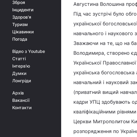
Зброя
Августина Волошина проф
Інциденти
Під час зустрічі було об
Здоров'я
української богословсько
Туризм
Цікавинки
навчального і наукового 
Погода
Зважаючи на те, що на ба
Відео з Youtube
Володимира, створено єд
Статті
Української Православної
Інтерв'ю
українська богословська 
Думки
Лонгріди
навчальний і науковий за
(приватний вищий навчаль
Архів
Вакансії
кадри УПЦ здобувають одн
Контакти
кваліфікаційними рівнями
Церкви Митрополитом Киї
розпорядження по Українс