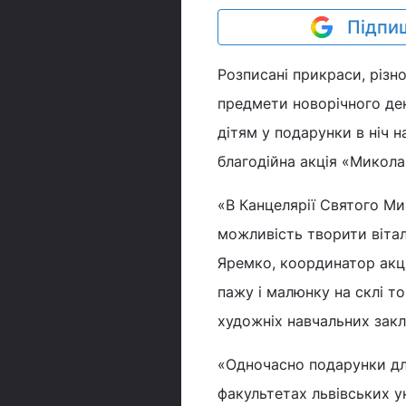
Підпиш
Розписані прикраси, різно
предмети новорічного де
дітям у подарунки в ніч н
благодійна акція «Микола
«В Канцелярії Святого Ми
можливість творити віталь
Яремко, координатор акції
пажу і малюнку на склі т
художніх навчальних закл
«Одночасно подарунки дл
факультетах львівських у