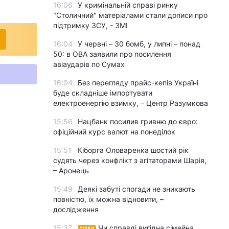
16:06
У кримінальній справі ринку
"Столичний" матеріалами стали дописи про
підтримку ЗСУ, - ЗМІ
16:04
У червні – 30 бомб, у липні – понад
50: в ОВА заявили про посилення
авіаударів по Сумах
16:04
Без перегляду прайс-кепів Україні
буде складніше імпортувати
електроенергію взимку, – Центр Разумкова
15:56
Нацбанк посилив гривню до євро:
офіційний курс валют на понеділок
15:51
Кіборга Оловаренка шостий рік
судять через конфлікт з агітаторами Шарія,
– Аронець
15:49
Деякі забуті спогади не зникають
повністю, їх можна відновити, –
дослідження
15:37
Чи справді вигідна сімейна
УНІАН