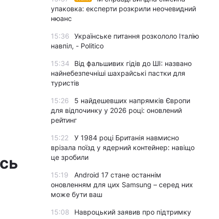
упаковка: експерти розкрили неочевидний
нюанс
15:36
Українське питання розкололо Італію
навпіл, - Politico
15:34
Від фальшивих гідів до ШІ: названо
найнебезпечніші шахрайські пастки для
туристів
15:26
5 найдешевших напрямків Європи
для відпочинку у 2026 році: оновлений
рейтинг
15:22
У 1984 році Британія навмисно
врізала поїзд у ядерний контейнер: навіщо
це зробили
ась
15:19
Android 17 стане останнім
оновленням для цих Samsung – серед них
може бути ваш
15:08
Навроцький заявив про підтримку