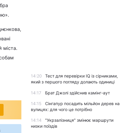
обра
ою».
днєнкова,
овані
 міста.
особам
14:20
Тест для перевірки IQ із сірниками,
який з першого погляду долають одиниці
14:17
Брат Джолі здійснив камінг-аут
14:15
Сінгапур посадить мільйон дерев на
вулицях: для чого це потрібно
14:14
"Укрзалізниця" змінює маршрути
низки поїздів
s