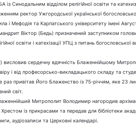
 із Синодальним відділом релігійної освіти та катехиза
дженням ректор Ужгородської української богословсько
ила і Мефодія та Карпатського університету імені Авгус
мандрит Віктор (Бедь) призначений заступником голов
гійної освіти і катехізації УПЦ з питань богословської 
ь) висловив сердечну вдячність Блаженнійшому Митроп
іру і від професорсько-викладацького складу та студе
е раз привітав Його Блаженство із 75-річчям, яке 23 л
вний світ.
Блаженнійший Митрополит Володимир нагородив архім
 Хрестом із прикрасами та передав для бібліотеки акад
иги, аудіозаписи та Церковні календарі.