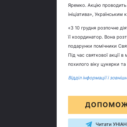
Яремко. Акцію проводить 
ініціатива», Українським
«З 10 грудня розпочне ді
її координатор. Вона роз
подарунки помічники Свя
Під час святкової акції 
похилого віку цукерки та 
Відділ інформації і зовнішн
ДОПОМОЖ
Читати УНІАН