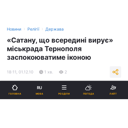
›
›
Новини
Релігії
Держава
«Сатану, що всередині вирує»
міськрада Тернополя
заспокоюватиме іконою
18:11, 01.12.10
1 хв.
2
Підпишіться на нас в Google
RU
МОВА
ГОЛОВНА
РОЗДІЛИ
ПОГОДА
ЛАЙТ
Реклама