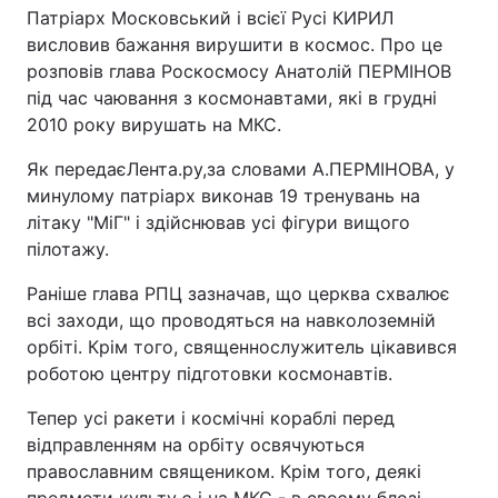
Патріарх Московський і всієї Русі КИРИЛ
висловив бажання вирушити в космос. Про це
розповів глава Роскосмосу Анатолій ПЕРМІНОВ
під час чаювання з космонавтами, які в грудні
2010 року вирушать на МКС.
Як передає
Лента.ру,
за словами А.ПЕРМІНОВА, у
минулому патріарх виконав 19 тренувань на
літаку "МіГ" і здійснював усі фігури вищого
пілотажу.
Раніше глава РПЦ зазначав, що церква схвалює
всі заходи, що проводяться на навколоземній
орбіті. Крім того, священнослужитель цікавився
роботою центру підготовки космонавтів.
Тепер усі ракети і космічні кораблі перед
відправленням на орбіту освячуються
православним священиком. Крім того, деякі