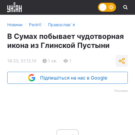
›
›
Новини
Релігії
Православ`я
В Сумах побывает чудотворная
икона из Глинской Пустыни
18:23, 01.12.10
1 хв.
1
Підпишіться на нас в Google
Реклама