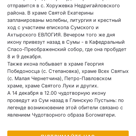
отправится в с. Хоружевка Недригайловского
района. В храме Святой Екатерины
запланированы молебны, литургия и крестный
Головна
Війна
ход с участием епископа Сумского и
Ахтырского ЕВЛОГИЯ. Вечером того же дня
Україна
Політика
икону привезут назад в Сумы - в Кафедральный
Спасо-Преображенский собор, где она пробудет
Економіка
Світ
8 и 9 декабря.
Также икона побывает в храме Георгия
Спорт
Наука
Победоносца (с. Степановка), храме Всех Святых
(с. Малая Чернетчина), Петро-Павловском
Техно і зв'язок
Лайт
храме, храме Святого Луки и других.
А 14 декабря в 12.00 чудотворную икону
Зброя
Інциденти
проведут из Сум назад в Глинскую Пустынь: по
Здоров'я
Туризм
легенде возникновение этой обители связано с
явлением Чудотворного образа Богоматери.
Цікавинки
Погода
Екологія
Регіони