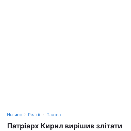
Тема оформлення
›
›
Новини
Релігії
Паства
Патріарх Кирил вирішив злітати