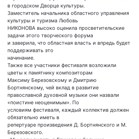
в городском Дворце культуры.
Заместитель начальника областного управления
культуры и туризма Любовь
Головна
Війна
НИКОНОВА высоко оценила просветительские
задачи этого творческого форума
Україна
Політика
и заверила, что областная власть и впредь будет
поддерживать это
Економіка
Світ
начинание.
Также все участники фестиваля возложили
Спорт
Наука
цветы к памятнику композиторам
Максиму Березовскому и Дмитрию
Техно і зв'язок
Лайт
Бортнянскому, чей вклад в развитие
православной духовной музыки они назвали
Зброя
Інциденти
«поистине неоценимым». По
Здоров'я
Туризм
условиям фестиваля, каждый коллектив должен
обязательно иметь в
Цікавинки
Погода
репертуаре произведения Д. Бортнянского и М.
Березовского.
Екологія
Регіони