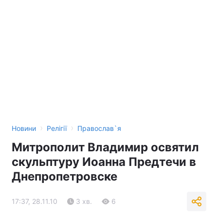
›
›
Новини
Релігії
Православ`я
Митрополит Владимир освятил
скульптуру Иоанна Предтечи в
Днепропетровске
17:37, 28.11.10
3 хв.
6