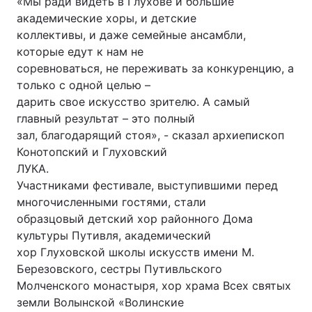
«Мы ради видеть в Глухове и большие
академические хоры, и детские
Лонгріди
коллективы, и даже семейные ансамбли,
которые едут к нам не
Відео з Youtube
Статті
соревноваться, не переживать за конкуренцию, а
только с одной целью –
Інтерв'ю
Думки
дарить свое искусство зрителю. А самый
главный результат – это полный
Архів
Вакансії
зал, благодарящий стоя», - сказал архиепископ
Конотопский и Глуховский
Контакти
ЛУКА.
Участниками фестивале, выступившими перед
Послуги
многочисленными гостями, стали
образцовый детский хор районного Дома
культуры Путивля, академический
хор Глуховской школы искусств имени М.
Березовского, сестры Путивльского
Молченского монастыря, хор храма Всех святых
земли Волынской «Волинские