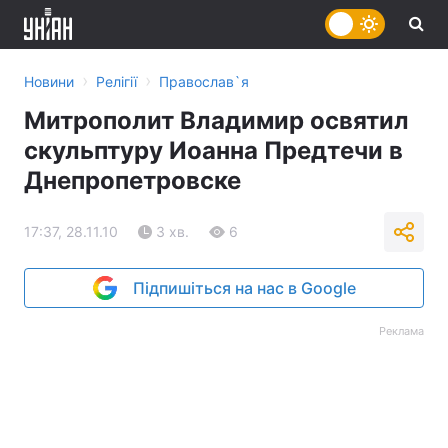
›
›
Новини
Релігії
Православ`я
Митрополит Владимир освятил
скульптуру Иоанна Предтечи в
Днепропетровске
17:37, 28.11.10
3 хв.
6
Підпишіться на нас в Google
Реклама