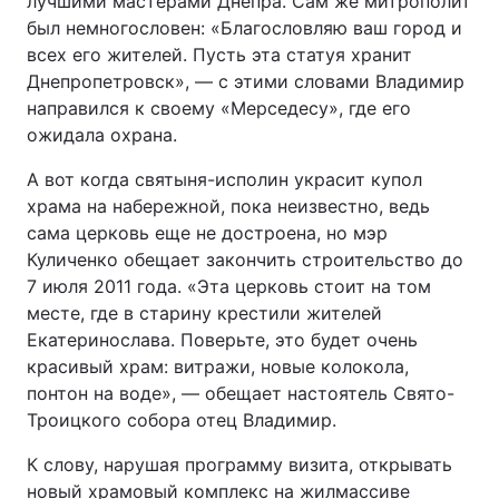
лучшими мастерами Днепра. Сам же митрополит
был немногословен: «Благословляю ваш город и
Тема оформлення
всех его жителей. Пусть эта статуя хранит
Днепропетровск», — с этими словами Владимир
направился к своему «Мерседесу», где его
ожидала охрана.
А вот когда святыня-исполин украсит купол
храма на набережной, пока неизвестно, ведь
сама церковь еще не достроена, но мэр
Куличенко обещает закончить строительство до
7 июля 2011 года. «Эта церковь стоит на том
месте, где в старину крестили жителей
Екатеринослава. Поверьте, это будет очень
красивый храм: витражи, новые колокола,
понтон на воде», — обещает настоятель Свято-
Троицкого собора отец Владимир.
К слову, нарушая программу визита, открывать
новый храмовый комплекс на жилмассиве