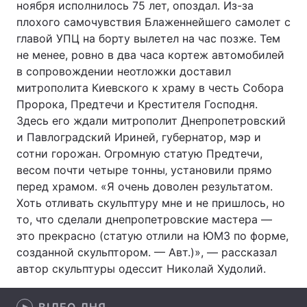
ноября исполнилось 75 лет, опоздал. Из-за
плохого самочувствия Блаженнейшего самолет с
главой УПЦ на борту вылетел на час позже. Тем
не менее, ровно в два часа кортеж автомобилей
Головна
Війна
в сопровождении неотложки доставил
митрополита Киевского к храму в честь Собора
Україна
Політика
Пророка, Предтечи и Крестителя Господня.
Економіка
Світ
Здесь его ждали митрополит Днепропетровский
и Павлоградский Ириней, губернатор, мэр и
Спорт
Наука
сотни горожан. Огромную статую Предтечи,
весом почти четыре тонны‚ установили прямо
Техно і зв'язок
Лайт
перед храмом. «Я очень доволен результатом.
Хоть отливать скульптуру мне и не пришлось, но
Зброя
Інциденти
то, что сделали днепропетровские мастера —
это прекрасно (статую отлили на ЮМЗ по форме,
Здоров'я
Туризм
созданной скульптором. — Авт.)», — рассказал
автор скульптуры одессит Николай Худолий.
Цікавинки
Погода
Екологія
Регіони