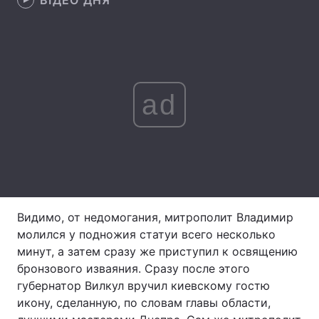
ВІДЕО ДНЯ
Лонгріди
Відео з Youtube
Статті
ad
Інтерв'ю
Думки
Архів
Вакансії
Контакти
Послуги
Видимо, от недомогания, митрополит Владимир
молился у подножия статуи всего несколько
минут, а затем сразу же приступил к освящению
бронзового изваяния. Сразу после этого
губернатор Вилкул вручил киевскому гостю
икону, сделанную, по словам главы области,