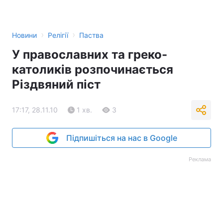
›
›
Новини
Релігії
Паства
У православних та греко-
католиків розпочинається
Різдвяний піст
17:17, 28.11.10
1 хв.
3
Підпишіться на нас в Google
Реклама