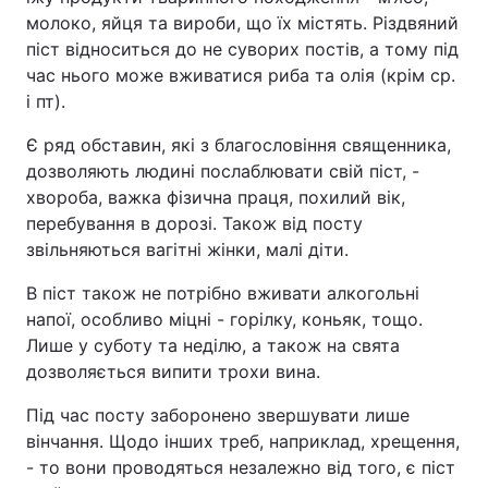
молоко, яйця та вироби, що їх містять. Різдвяний
піст відноситься до не суворих постів, а тому під
час нього може вживатися риба та олія (крім ср.
і пт).
Є ряд обставин, які з благословіння священника,
дозволяють людині послаблювати свій піст, -
хвороба, важка фізична праця, похилий вік,
перебування в дорозі. Також від посту
звільняються вагітні жінки, малі діти.
В піст також не потрібно вживати алкогольні
напої, особливо міцні - горілку, коньяк, тощо.
Лише у суботу та неділю, а також на свята
дозволяється випити трохи вина.
Під час посту заборонено звершувати лише
вінчання. Щодо інших треб, наприклад, хрещення,
- то вони проводяться незалежно від того, є піст