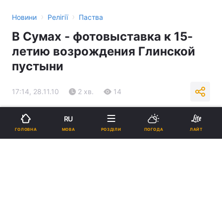
›
›
Новини
Релігії
Паства
В Сумах - фотовыставка к 15-
летию возрождения Глинской
пустыни
17:14, 28.11.10
2 хв.
14
Підпишіться на нас в Google
RU
МОВА
ГОЛОВНА
РОЗДІЛИ
ПОГОДА
ЛАЙТ
Реклама
ad