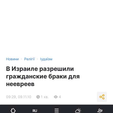
›
›
Новини
Релігії
Іудаїзм
В Израиле разрешили
гражданские браки для
неевреев
09:29, 09.11.10
1 хв.
4
Підпишіться на нас в Google
RU