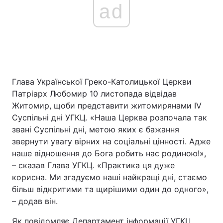
ad
Глава Української Греко-Католицької Церкви
Патріарх Любомир 10 листопада відвідав
Житомир, щоби представити житомирянами IV
Суспільні дні УГКЦ. «Наша Церква розпочала так
звані Суспільні дні, метою яких є бажання
звернути увагу вірних на соціальні цінності. Адже
наше відношення до Бога робить нас родиною!»,
– сказав Глава УГКЦ. «Практика ця дуже
корисна. Ми згадуємо наші найкращі дні, стаємо
більш відкритими та щирішими один до одного»,
– додав він.
Як повідомляє Департамент інформації УГКЦ,