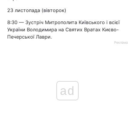
23 листопада (вівторок)
Лонгріди
8:30 — Зустріч Митрополита Київського і всієї
Відео з Youtube
Статті
України Володимира на Святих Вратах Києво-
Печерської Лаври.
Інтерв'ю
Думки
Реклама
Архів
Вакансії
Контакти
Послуги
ad