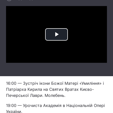
Головна
Війна
Україна
Політика
Play
Економіка
Світ
Video
Спорт
Наука
Техно і зв'язок
Лайт
Зброя
Інциденти
16:00 — Зустріч ікони Божої Матері «Умиління» і
Здоров'я
Туризм
Патріарха Кирила на Святих Вратах Києво-
Печерської Лаври. Молебень.
Цікавинки
Погода
19:00 — Урочиста Академія в Національній Опері
Екологія
Регіони
України.