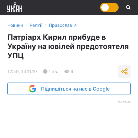
›
›
Новини
Релігії
Православ`я
Патріарх Кирил прибуде в
Україну на ювілей предстоятеля
УПЦ
12:59, 13.11.10
1 хв.
9
Підпишіться на нас в Google
Реклама