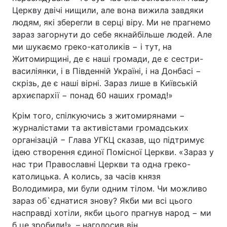
Церкву двічі нищили, але вона вижила завдяки
людям, які зберегли в серці віру. Ми не прагнемо
зараз загорнути до себе якнайбільше людей. Але
ми шукаємо греко-католиків − і тут, на
Житомирщині, де є наші громади, де є сестри-
василіянки, і в Південній Україні, і на Донбасі −
скрізь, де є наші вірні. Зараз лише в Київській
архиєпархії − понад 60 наших громад!»
Крім того, спілкуючись з житомирянами −
журналістами та активістами громадських
організацій − Глава УГКЦ сказав, що підтримує
ідею створення єдиної Помісної Церкви. «Зараз у
нас три Православні Церкви та одна греко-
католицька. А колись, за часів князя
Володимира, ми були одним тілом. Чи можливо
зараз об`єднатися знову? Якби ми всі цього
насправді хотіли, якби цього прагнув народ − ми
б це зробили!», – наголосив він.