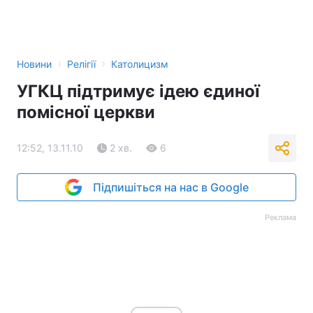
›
›
Новини
Релігії
Католицизм
УГКЦ підтримує ідею єдиної
помісної церкви
12:52, 13.11.10
2 хв.
6
Підпишіться на нас в Google
Реклама