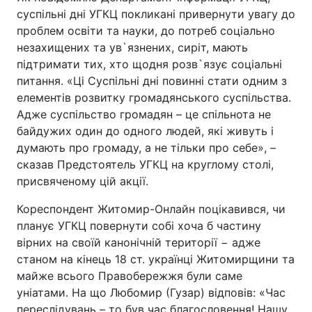
суспільні дні УГКЦ покликані привернути увагу до
проблем освіти та науки, до потреб соціально
незахищених та ув`язнених, сиріт, мають
підтримати тих, хто щодня розв`язує соціальні
питання. «Ці Суспільні дні повинні стати одним з
елементів розвитку громадянського суспільства.
Адже суспільство громадян – це спільнота не
байдужих один до одного людей, які живуть і
думають про громаду, а не тільки про себе», –
сказав Предстоятель УГКЦ на круглому столі,
присвяченому цій акції.
Кореспондент Житомир-Онлайн поцікавився, чи
планує УГКЦ повернути собі хоча б частину
вірних на своїй канонічній території − адже
станом на кінець 18 ст. українці Житомирщини та
майже всього Правобережжя були саме
уніатами. На що Любомир (Гузар) відповів: «Час
переслідувань – то був час благословення! Нашу