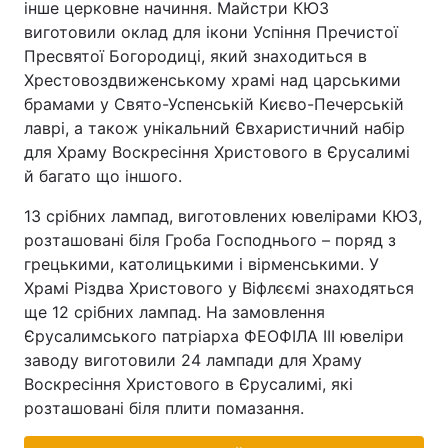
інше церковне начиння. Майстри КЮЗ
виготовили оклад для ікони Успіння Пречистої
Пресвятої Богородиці, який знаходиться в
Хрестовоздвиженському храмі над царськими
брамами у Свято-Успенській Києво-Печерській
лаврі, а також унікальний Євхаристичний набір
для Храму Воскресіння Христового в Єрусалимі
й багато що іншого.
13 срібних лампад, виготовлених ювелірами КЮЗ,
розташовані біля Гроба Господнього – поряд з
грецькими, католицькими і вірменськими. У
Храмі Різдва Христового у Віфлєємі знаходяться
ще 12 срібних лампад. На замовлення
Єрусалимського патріарха ФЕОФІЛА III ювеліри
заводу виготовили 24 лампади для Храму
Воскресіння Христового в Єрусалимі, які
розташовані біля плити помазання.