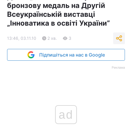
бронзову медаль на Другій
Всеукраїнській виставці
„Інноватика в освіті України”
13:46, 03.11.10
2 хв.
3
Підпишіться на нас в Google
Реклама
ad