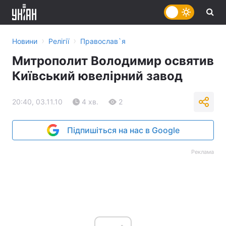
›
›
Новини
Релігії
Православ`я
Митрополит Володимир освятив
Київський ювелірний завод
20:40, 03.11.10
4 хв.
2
Підпишіться на нас в Google
Реклама