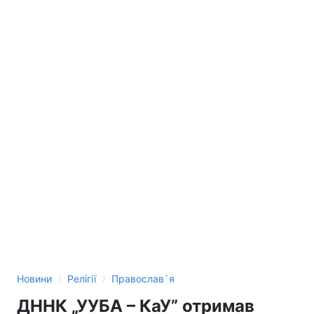
›
›
Новини
Релігії
Православ`я
ДННК „УУБА – КаУ” отримав