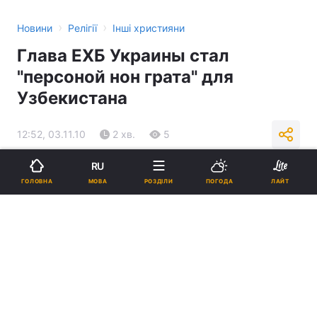
›
›
Новини
Релігії
Інші християни
Глава ЕХБ Украины стал
"персоной нон грата" для
Узбекистана
12:52, 03.11.10
2 хв.
5
RU
Підпишіться на нас в Google
МОВА
ГОЛОВНА
РОЗДІЛИ
ПОГОДА
ЛАЙТ
Реклама