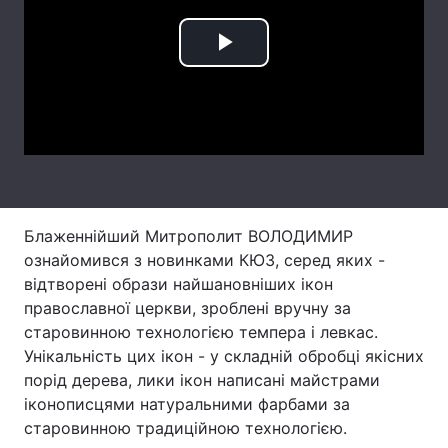
Лонгріди
Play
Відео з Youtube
Статті
Video
Інтерв'ю
Думки
Архів
Вакансії
Контакти
Блаженнійший Митрополит ВОЛОДИМИР
ознайомився з новинками КЮЗ, серед яких -
Послуги
відтворені образи найшановніших ікон
православної церкви, зроблені вручну за
старовинною технологією темпера і левкас.
Унікальність цих ікон - у складній обробці якісних
порід дерева, лики ікон написані майстрами
іконописцями натуральними фарбами за
старовинною традиційною технологією.