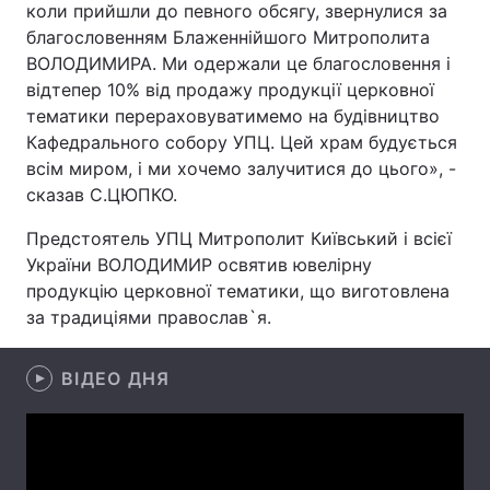
коли прийшли до певного обсягу, звернулися за
благословенням Блаженнійшого Митрополита
ВОЛОДИМИРА. Ми одержали це благословення і
відтепер 10% від продажу продукції церковної
Головна
Війна
тематики перераховуватимемо на будівництво
Кафедрального собору УПЦ. Цей храм будується
Україна
Політика
всім миром, і ми хочемо залучитися до цього», -
Економіка
Світ
сказав С.ЦЮПКО.
Предстоятель УПЦ Митрополит Київський і всієї
Спорт
Наука
України ВОЛОДИМИР освятив ювелірну
Техно і зв'язок
Лайт
продукцію церковної тематики, що виготовлена
за традиціями православ`я.
Зброя
Інциденти
ВІДЕО ДНЯ
Здоров'я
Туризм
Цікавинки
Погода
Екологія
Регіони