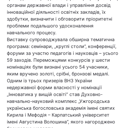
органам державної влади і управління досвід
інноваційної діяльності освітніх закладів, їх
здобутки, визначити і обговорити пріоритетні
проблеми подальшого удосконалення
навчального процесу.
Виставку супроводжувала обширна тематична
програма: семінари, „круглі столи”, конференції,
форуми за участю педагогів і науковців – усього
59 заходів. Переможцями конкурсів у шести
номінаціях були визнані усього 54 учасники,
яким вручено золоті, срібні, бронзові медалі.
Одним із трьох призерів ВНЗ України
недержавної форми власності у номінації
„Інноватика у вищій освіті” став Духовно-
навчально-науковий комплекс „Ужгородська
українська богословська академія імені святих
Кирила і Мефодія – Карпатський університет
імені Августина Волошина”, якого нагороджено