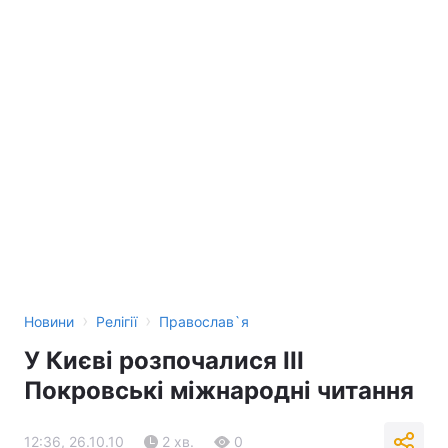
›
›
Новини
Релігії
Православ`я
У Києві розпочалися ІІI
Покровські міжнародні читання
12:36, 26.10.10
2 хв.
0