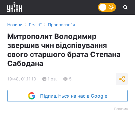
›
›
Новини
Релігії
Православ`я
Митрополит Володимир
звершив чин відспівування
свого старшого брата Степана
Сабодана
19:48, 01.11.10
1 хв.
5
Підпишіться на нас в Google
Реклама