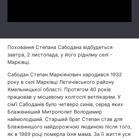
Video
Лонгріди
Відео з Youtube
Статті
Інтерв'ю
Думки
Поховання Степана Сабодана відбудеться
завтра, 2 листопада, у його ріднлму селі -
Архів
Вакансії
Марківці.
Контакти
Сабодан Степан Маркіянович народився 1932
року в селі Марківці Летичівського району
Послуги
Хмельницької області. Протягом 40 років
працював у місцевому колгоспі ветлікарем. У
сім’ї Сабоданів було четверо синів, серед яких
Блаженніший Митрополит Володимир
наймолодший. Старший брат Степан став для
Блаженнішого найдорожчою людиною після того,
як в 1989 році померла їхня мама. За її життя уся