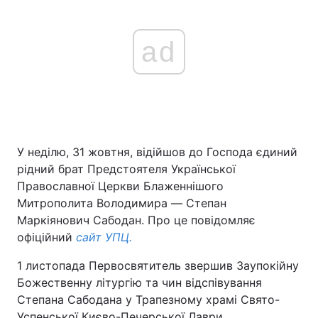
ad
У неділю, 31 жовтня, відійшов до Господа єдиний
рідний брат Предстоятеля Української
Православної Церкви Блаженнішого
Митрополита Володимира ― Степан
Маркіянович Сабодан. Про це повідомляє
офіційний
сайт УПЦ.
1 листопада Первосвятитель звершив Заупокійну
Божественну літургію та чин відспівування
Степана Сабодана у Трапезному храмі Свято-
Успенської Києво-Печерської Лаври.