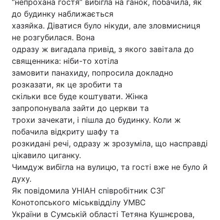
“непрохана гостя” вибігла на ганок, побачила, як
до будинку наближається
хазяйка. Діватися було нікуди, але зловмисниця
не розгубилася. Вона
одразу ж вигадала привід, з якого завітала до
священника: ніби-то хотіла
замовити панахиду, попросила докладно
розказати, як це зробити та
скільки все буде коштувати. Жінка
запропонувала зайти до церкви та
трохи зачекати, і пішла до будинку. Коли ж
побачила відкриту шафу та
розкидані речі, одразу ж зрозуміла, що насправді
цікавило циганку.
Чимдуж вибігла на вулицю, та гості вже не було й
духу.
Як повідомила УНІАН співробітник СЗГ
Конотопського міськвідділу УМВС
України в Сумській області Тетяна Кушнєрова,