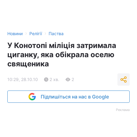
›
›
Новини
Релігії
Паства
У Конотопі міліція затримала
циганку, яка обікрала оселю
священика
10:29, 28.10.10
2 хв.
2
Підпишіться на нас в Google
Реклама