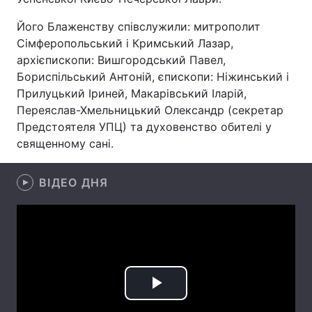
Його Блаженству співслужили: митрополит
Сімферопольський і Кримський Лазар,
архієпископи: Вишгородський Павел,
Головна
Війна
Бориспільський Антоній, єпископи: Ніжинський і
Україна
Політика
Прилуцький Іриней, Макарівський Іларій,
Переяслав-Хмельницький Олександр (секретар
Економіка
Світ
Предстоятеля УПЦ) та духовенство обителі у
священному сані.
Спорт
Наука
ВІДЕО ДНЯ
Техно і зв'язок
Лайт
Зброя
Інциденти
Здоров'я
Туризм
Цікавинки
Погода
Play
Екологія
Регіони