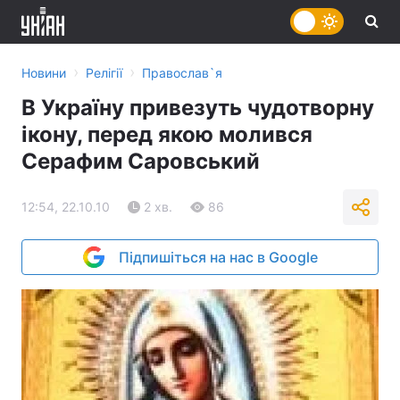
›
›
Новини
Релігії
Православ`я
В Україну привезуть чудотворну
ікону, перед якою молився
Серафим Саровський
12:54, 22.10.10
2 хв.
86
Підпишіться на нас в Google