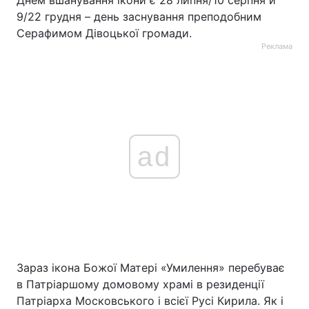
Днем вшанування ікони є 28 липня/10 серпня й
9/22 грудня – день заснування преподобним
Серафимом Дівоцької громади.
Реклама
ad
Зараз ікона Божої Матері «Умилення» перебуває
в Патріаршому домовому храмі в резиденції
Патріарха Московського і всієї Русі Кирила. Як і