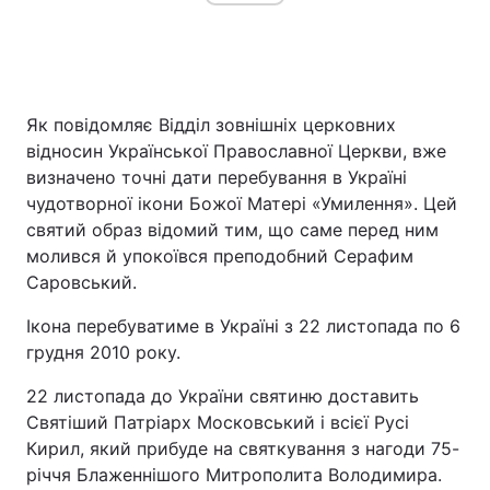
Головна
Війна
Як повідомляє Відділ зовнішніх церковних
Україна
Політика
відносин Української Православної Церкви, вже
визначено точні дати перебування в Україні
Економіка
Світ
чудотворної ікони Божої Матері «Умилення». Цей
святий образ відомий тим, що саме перед ним
Спорт
Наука
молився й упокоївся преподобний Серафим
Саровський.
Техно і зв'язок
Лайт
Ікона перебуватиме в Україні з 22 листопада по 6
Зброя
Інциденти
грудня 2010 року.
Здоров'я
Туризм
22 листопада до України святиню доставить
Святіший Патріарх Московський і всієї Русі
Цікавинки
Погода
Кирил, який прибуде на святкування з нагоди 75-
річчя Блаженнішого Митрополита Володимира.
Екологія
Регіони