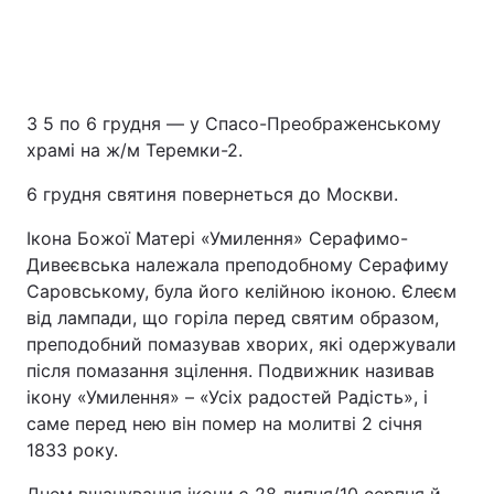
З 5 по 6 грудня — у Спасо-Преображенському
храмі на ж/м Теремки-2.
6 грудня святиня повернеться до Москви.
Ікона Божої Матері «Умилення» Серафимо-
Дивеєвська належала преподобному Серафиму
Саровському, була його келійною іконою. Єлеєм
від лампади, що горіла перед святим образом,
преподобний помазував хворих, які одержували
після помазання зцілення. Подвижник називав
ікону «Умилення» – «Усіх радостей Радість», і
саме перед нею він помер на молитві 2 січня
1833 року.