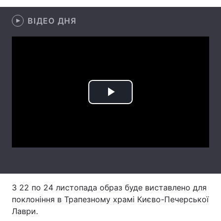
Лонгріди
ВІДЕО ДНЯ
Відео з Youtube
Статті
Інтерв'ю
Думки
Архів
Вакансії
Play
Контакти
Video
Послуги
З 22 по 24 листопада образ буде виставлено для
поклоніння в Трапезному храмі Києво-Печерської
Лаври.