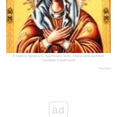
В Україну привезуть чудотворну ікону, перед якою молився
Серафим Саровський
Реклама
ad