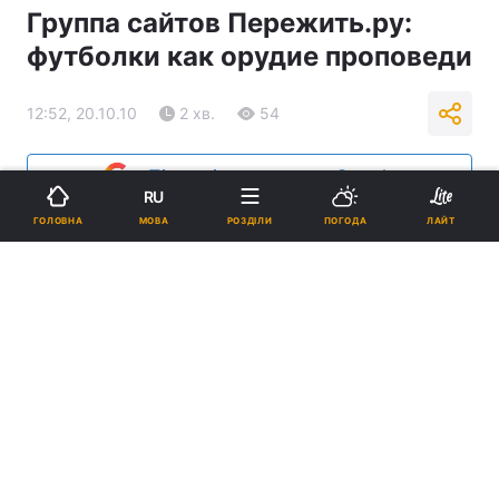
Группа сайтов Пережить.ру:
футболки как орудие проповеди
12:52, 20.10.10
2 хв.
54
Підпишіться на нас в Google
RU
МОВА
ГОЛОВНА
РОЗДІЛИ
ПОГОДА
ЛАЙТ
Реклама
ad