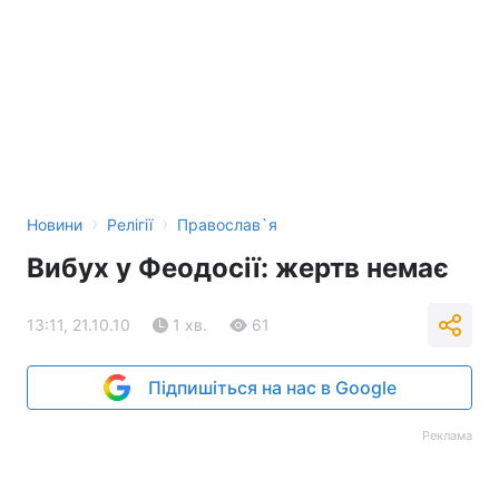
›
›
Новини
Релігії
Православ`я
Вибух у Феодосії: жертв немає
13:11, 21.10.10
1 хв.
61
Підпишіться на нас в Google
Реклама