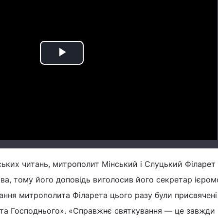
Play
Video
ьких читань, митрополит Мінський і Слуцький Філарет 
ва, тому його доповідь виголосив його секретар ієром
вання митрополита Філарета цього разу були присвячені
та Господнього». «Справжнє святкування ― це завжди