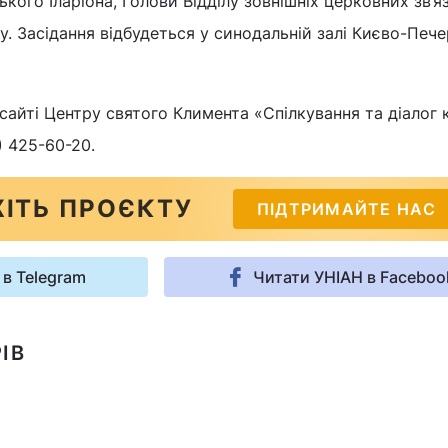
ого Іларіона, Голови Відділу зовнішніх церковних зв’яз
. Засідання відбудеться у синодальній залі Києво-Пече
сайті Центру святого Климента «Спілкування та діалог 
) 425-60-20.
ІТЬ ПРОЄКТУ
ПІДТРИМАЙТЕ НАС
 в Telegram
Читати УНІАН в Faceboo
ІВ