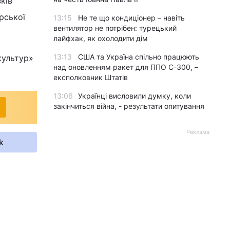
ків
рської
13:15
Не те що кондиціонер – навіть
вентилятор не потрібен: турецький
лайфхак, як охолодити дім
13:13
США та Україна спільно працюють
культур»
над оновленням ракет для ППО С-300, –
експолковник Штатів
13:06
Українці висловили думку, коли
закінчиться війна, - результати опитування
Реклама
k