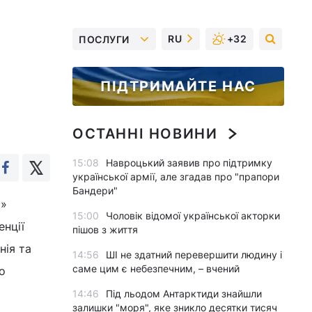
RU
+32
ПОСЛУГИ
ПІДТРИМАЙТЕ НАС
ОСТАННІ НОВИНИ
15:08
Навроцький заявив про підтримку
української армії, але згадав про "прапори
Бандери"
я»
15:00
Чоловік відомої української акторки
енції
пішов з життя
нія та
14:56
ШІ не здатний перевершити людину і
саме цим є небезпечним, – вчений
о
14:46
Під льодом Антарктиди знайшли
залишки "моря", яке зникло десятки тисяч