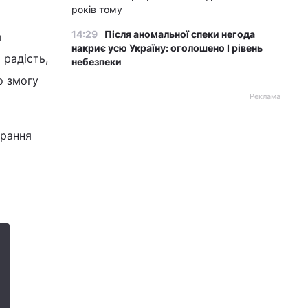
років тому
14:29
Після аномальної спеки негода
а
накриє усю Україну: оголошено І рівень
 радість,
небезпеки
о змогу
Реклама
брання