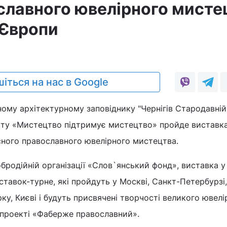
славного ювелірного мисте
 Європи
іться на нас в Google
ому архітектурному заповіднику "Чернігів Стародавній"
кту «Мистецтво підтримує мистецтво» пройде виставк
сного православного ювелірного мистецтва.
бродійній організації «Слов`янський фонд», виставка у
ставок-турне, які пройдуть у Москві, Санкт-Петербурзі,
ку, Києві і будуть присвячені творчості великого ювелі
 проекті «Фаберже православний».