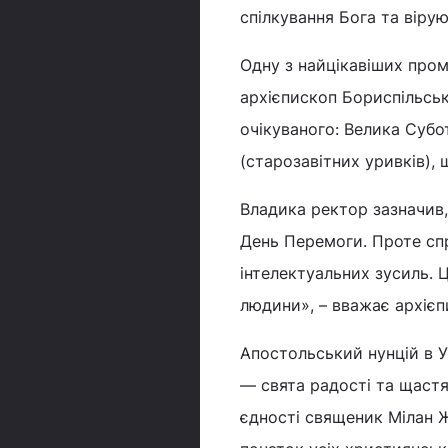
спілкування Бога та віру
Одну з найцікавіших пром
архієпископ Бориспільськ
очікуваного: Велика Субо
(старозавітних уривків),
Владика ректор зазначив,
День Перемоги. Проте сп
інтелектуальних зусиль. 
людини», – вважає архієп
Апостольський нунцій в У
― свята радості та щастя
єдності священик Мілан 