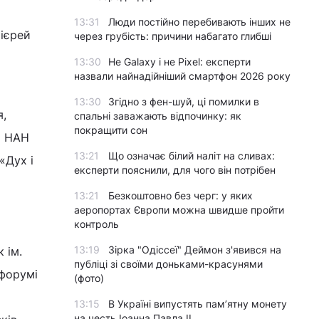
13:31
Люди постійно перебивають інших не
оієрей
через грубість: причини набагато глибші
13:30
Не Galaxy і не Pixel: експерти
назвали найнадійніший смартфон 2026 року
13:30
Згідно з фен-шуй, ці помилки в
я,
спальні заважають відпочинку: як
покращити сон
и НАН
13:21
Що означає білий наліт на сливах:
«Дух і
експерти пояснили, для чого він потрібен
13:21
Безкоштовно без черг: у яких
аеропортах Європи можна швидше пройти
контроль
13:19
Зірка "Одіссеї" Деймон з'явився на
 ім.
публіці зі своїми доньками-красунями
 форумі
(фото)
13:15
В Україні випустять пам’ятну монету
на честь Іоанна Павла II