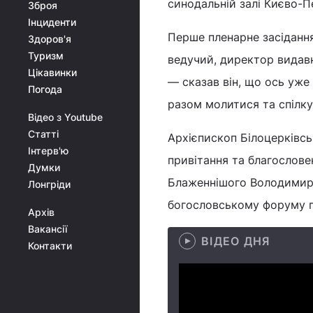
синодальній залі Києво-П
Зброя
Інциденти
Перше пленарне засідання
Здоров'я
Туризм
ведучий, директор видавн
Цікавинки
― сказав він, що ось уже
Погода
разом молитися та спілку
Відео з Youtube
Статті
Архієпископ Білоцерківс
Інтерв'ю
привітання та благослове
Думки
Блаженнішого Володимира,
Лонгріди
богословському форуму пл
Архів
Вакансії
ВІДЕО ДНЯ
Контакти