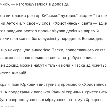
ючих», ― наголошувалося в доповіді.
ов виголосив ректор Київської духовної академії та сем
ий Антоній. У своєму слові «Християнські свята ― здій
та» владика ректор проаналізував декілька паремій
 що читаються на богослужінні у переддень Великодня.
 що найкращою аналогією Пасхи, православного свята с
равжнє пізнання великого свята потребує не лише
Цей досвід можна набути тільки коли «Пасха здійснитьс
ископ Антоній.
країні Іван Юркович виступив з промовою «Християнськ
». А представник папської Ради зі сприяння християнсь
Жуст запропонував свої міркування на тему «Хрещення