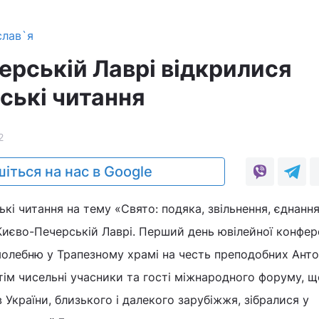
слав`я
ерській Лаврі відкрилися
ські читання
2
іться на нас в Google
ькі читання на тему «Свято: подяка, звільнення, єднанн
Києво-Печерській Лаврі. Перший день ювілейної конфер
олебню у Трапезному храмі на честь преподобних Анто
ім чисельні учасники та гості міжнародного форуму, щ
ів України, близького і далекого зарубіжжя, зібралися у