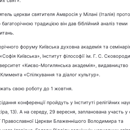
их свят».
ятель церкви святителя Амвросія у Мілані (Італія) прот
багаторічною традицією він дав біблійний аналіз теми
итань.
орічного форуму Київська духовна академія та семінарі
Софія Київська», Інститут філософії ім. Г. С. Сковород
іверситет «Києво-Могилянська академія», видавництво 
 Климента «Спілкування та діалог культур».
жать свою роботу до 1 жовтня.
сідання конференції пройдуть у Інституті релігійних наук
іра, 13). А на середу, 29 вересня, запланована участь у
ї Православної Церкви Блаженнішого Володимира та