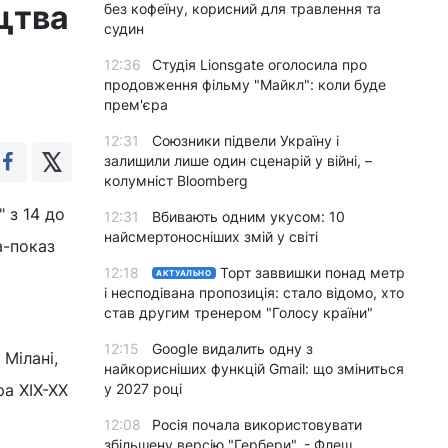
цтва
без кофеїну, корисний для травлення та
судин
12:36
Студія Lionsgate оголосила про
продовження фільму "Майкл": коли буде
прем'єра
12:31
Союзники підвели Україну і
залишили лише один сценарій у війні, –
колумніст Bloomberg
 з 14 до
12:31
Вбивають одним укусом: 10
найсмертоносніших змій у світі
а-показ
12:18
Торт заввишки понад метр
АКТУАЛЬНО
і несподівана пропозиція: стало відомо, хто
став другим тренером "Голосу країни"
12:15
Google видалить одну з
 Мілані,
найкорисніших функцій Gmail: що зміниться
ра XIX-XX
у 2027 році
12:08
Росія почала використовувати
збільшену версію "Гербери", - Флеш