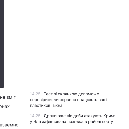
14:25
Тест зі склянкою допоможе
не зміг
перевірити, чи справно працюють ваші
пластикові вікна
онах
14:25
Дрони вже пів доби атакують Крим:
у Ялті зафіксована пожежа в районі порту
 взаємне