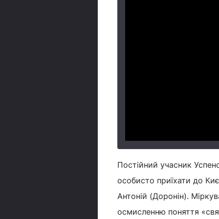
Постійний учасник Успенс
особисто приїхати до Киє
Антоній (Доронін). Мірку
осмисленню поняття «свя