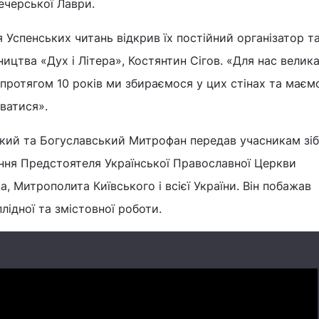
ечерської Лаври.
 Успенських читань відкрив їх постійний організатор т
ицтва «Дух і Літера», Костянтин Сігов. «Для нас велика
 протягом 10 років ми збираємося у цих стінах та маєм
ватися».
ький та Богуславський Митрофан передав учасникам зі
ння Предстоятеля Української Православної Церкви
 Митрополита Київського і всієї України. Він побажав
ідної та змістовної роботи.