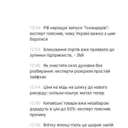
13:04
РФ нарощує випуск "Іскандерів":
експерт пояснив, чому Україні важко з цим
боротися
12:53
Блокування портів вже призвело до
зупинки підприємств, - ЗМІ
12:46
Як очистити скло духовки без
розбирання: експерти розкрили простий
лайфхак
12:44
Ціни на мідь на шляху до нового
рекорду: скільки коштує метал тепер
12:40
Китайські товари вже незабаром
додадуть в ціні до 50%: експерт пояснив
причину
12:36
Влітку японці п'ють це щодня: напій