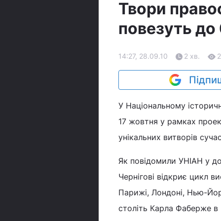
Твори право
повезуть до
14:27, 28.09.10
2 хв.
2
Підпиш
У Національному історичн
17 жовтня у рамках прое
унікальних витворів суча
Як повідомили УНІАН у до
Чернігові відкриє цикл ви
Парижі, Лондоні, Нью-Йор
століть Карла Фаберже в