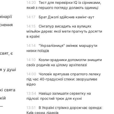
14:20
Тест для перевірки IQ із сірниками,
який з першого погляду долають одиниці
інарії
14:17
Брат Джолі здійснив камінг-аут
снення
14:15
Сінгапур висадить на вулицях
мільйон дерев: якої мети прагнуть досягти
в країні
14:14
"Укрзалізниця" змінює маршрути
низки поїздів
вят, є
14:10
Козли-зрадники допомогли знищити
своїх родичів на цілому архіпелазі
я у душі
14:00
Чоловік врятував спраглого лелеку
під час 40-градусної спеки: зворушливе
відео
і свята
13:54
Навіщо залишати серветку на
кій
підлозі: простий трюк для кухні
 ―
13:51
В Україні стрімко дорожчає оренда:
Київ серед лідерів