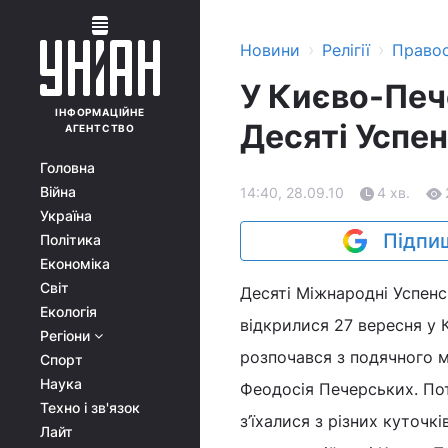
›
›
Новини
Релігії
Право
У Києво-Печ
ІНФОРМАЦІЙНЕ
Десяті Успен
АГЕНТСТВО
Головна
Війна
14:40, 28.09.10
4 хв.
Україна
Підпиш
Політика
Економіка
Світ
Десяті Міжнародні Успенс
Екологія
відкрилися 27 вересня у 
Регіони
розпочався з подячного м
Спорт
Наука
Феодосія Печерських. Пот
Техно і зв'язок
з’їхалися з різних куточк
Лайт