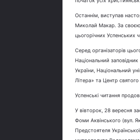
початок усіх християнськ
Останнім, виступав насто
Миколай Макар. За своєю 
цьогорічних Успенських ч
Серед організаторів цьог
Національний заповідник «
України, Національний ун
Літера» та Центр святого
Успенські читання продов
У вівторок, 28 вересня за
Фоми Аквінського (вул. Як
Предстоятеля Українсько