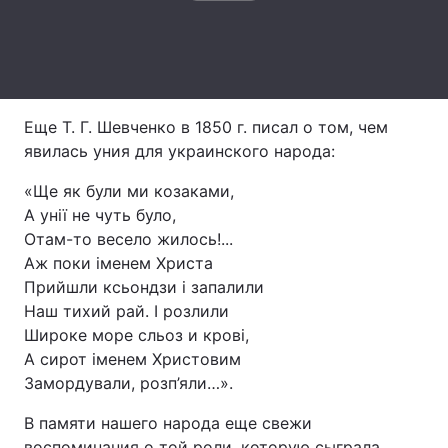
Тема оформлення
Еще Т. Г. Шевченко в 1850 г. писал о том, чем
явилась уния для украинского народа:
«Ще як були ми козаками,
А унії не чуть було,
Отам-то весело жилось!...
Аж поки іменем Христа
Прийшли ксьондзи і запалили
Наш тихий рай. І розлили
Широке море сльоз и крові,
А сирот іменем Христовим
Замордували, розп’яли…».
В памяти нашего народа еще свежи
воспоминания о той роли, которую сыграла