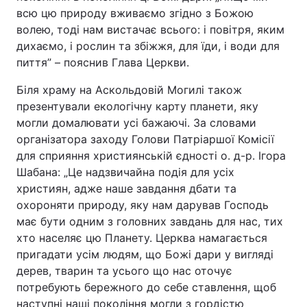
всю цю природу вживаємо згідно з Божою
волею, тоді нам вистачає всього: і повітря, яким
дихаємо, і рослин та збіжжя, для їди, і води для
пиття” – пояснив Глава Церкви.
Біля храму на Аскольдовій Могилі також
презентували екологічну карту планети, яку
могли домалювати усі бажаючі. За словами
організатора заходу Голови Патріаршої Комісії
для сприяння християнській єдності о. д-р. Ігора
Шабана: „Це надзвичайна подія для усіх
християн, адже наше завдання дбати та
охороняти природу, яку нам дарував Господь
має бути одним з головних завдань для нас, тих
хто населяє цю Планету. Церква намагається
пригадати усім людям, що Божі дари у вигляді
дерев, тварин та усього що нас оточує
потребують бережного до себе ставлення, щоб
наступні наші покоління могли з гордістю