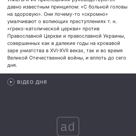
давно известным принципом: «С больной головы
Лонгріди
на здоровую». Они почему-то «скромно»
умалчивают о вопиющих преступлениях т. н.
«греко-католической церкви» против
Відео з Youtube
Статті
Православной Церкви и православной Украины,
Інтерв'ю
Думки
совершенных как в далекие годы на кровавой
заре униатства в XVI-XVII веках, так и во время
Архів
Вакансії
Великой Отечественной войны, и вплоть до сего
дня.
Контакти
ВІДЕО ДНЯ
Послуги
ad