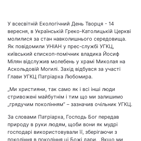
У всесвітній Екологічний День Творця - 14
вересня, в Українській Греко-Католицькій Церкві
молилися за стан навколишнього середовища.
Як повідомили УНІАН у прес-службі УГКЦ,
київський єпископ-помічник владика Йосиф
Мілян відслужив молебень у храмі Миколая на
Аскольдовій Могилі. Захід відбувся за участі
Глави УГКЦ Патріарха Любомира.
„Ми християни, так само як і всі інші люди
стривожені майбутнім і тим що ми залишимо
„грядучим поколінням” – зазначив очільник УГКЦ.
За словами Патріарха, Господь Бог передав
природу в руки людям, щоби вони як мудрі
господарі використовували її, зберігаючи з
покоління в покоління ці Божі дари. „Якщо ми