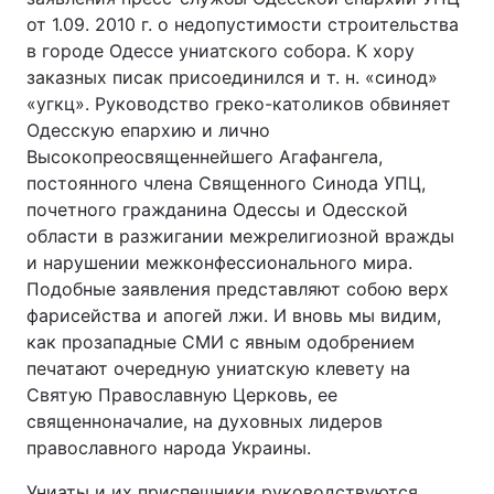
от 1.09. 2010 г. о недопустимости строительства
в городе Одессе униатского собора. К хору
заказных писак присоединился и т. н. «синод»
Головна
Війна
«угкц». Руководство греко-католиков обвиняет
Одесскую епархию и лично
Україна
Політика
Высокопреосвященнейшего Агафангела,
постоянного члена Священного Синода УПЦ,
Економіка
Світ
почетного гражданина Одессы и Одесской
области в разжигании межрелигиозной вражды
Спорт
Наука
и нарушении межконфессионального мира.
Подобные заявления представляют собою верх
Техно і зв'язок
Лайт
фарисейства и апогей лжи. И вновь мы видим,
Зброя
Інциденти
как прозападные СМИ с явным одобрением
печатают очередную униатскую клевету на
Здоров'я
Туризм
Святую Православную Церковь, ее
священноначалие, на духовных лидеров
Цікавинки
Погода
православного народа Украины.
Екологія
Регіони
Униаты и их приспешники руководствуются