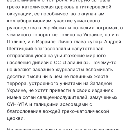
греко-католическая церковь в гитлеровской
оккупации, ее пособничество оккупантам,
коллаборационизм, участие униатского
руководства в еврейских и польских погромах, о
чем много говорят не только на Украине, но и в
Польше, и в Израиле. Лично глава «угкц» Андрей
Шептицкий благословлял и напутствовал
отправлявшуюся на уничтожение мирного
населения дивизию СС «Галичина». Почему-то
не желают заказные журналисты вспоминать
десятки тысяч ни в чем не повинных жертв
террора, устроенного униатами на Западной
Украине, не хотят привести в своих изданиях
имена сотен священнослужителей, замученных
ОУН-УПА и галицкими эсэсовцами с
благословения вождей греко-католической
церкви.
Не вспоминают они и о том, что и в наше время