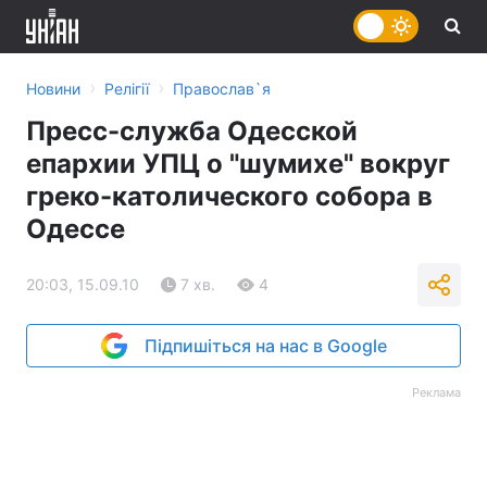
›
›
Новини
Релігії
Православ`я
Пресс-служба Одесской
епархии УПЦ о "шумихе" вокруг
греко-католического собора в
Одессе
20:03, 15.09.10
7 хв.
4
Підпишіться на нас в Google
Реклама