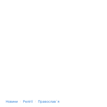
›
›
Новини
Релігії
Православ`я