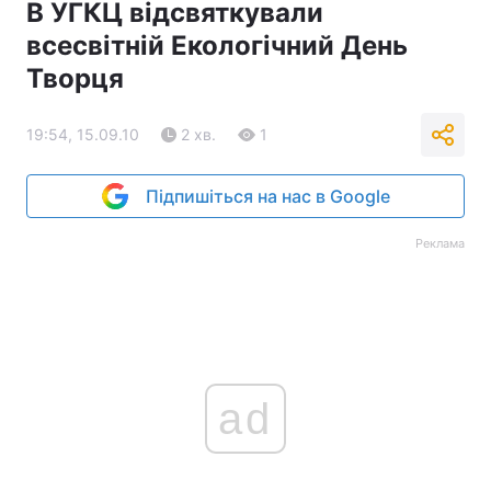
В УГКЦ відсвяткували
всесвітній Екологічний День
Творця
19:54, 15.09.10
2 хв.
1
Підпишіться на нас в Google
Реклама
ad