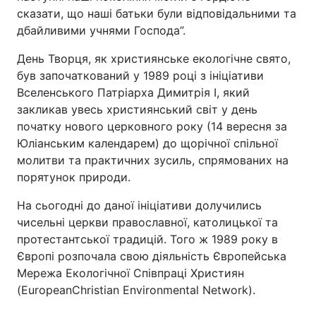
сказати, що наші батьки були відповідальними та
дбайливими учнями Господа”.
День Творця, як християнське екологічне свято,
був започаткований у 1989 році з ініціативи
Вселенського Патріарха Димитрія І, який
закликав увесь християнський світ у день
початку нового церковного року (14 вересня за
Юліанським календарем) до щорічної спільної
молитви та практичних зусиль, спрямованих на
порятунок природи.
На сьогодні до даної ініціативи долучились
чисельні церкви православної, католицької та
протестантської традицій. Того ж 1989 року в
Європі розпочала свою діяльність Європейська
Мережа Екологічної Співпраці Християн
(EuropeanChristian Environmental Network).