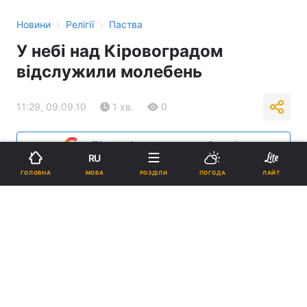
›
›
Новини
Релігії
Паства
У небі над Кіровоградом
відслужили молебень
11:29, 09.09.10
1 хв.
0
Підпишіться на нас в Google
RU
МОВА
ГОЛОВНА
РОЗДІЛИ
ПОГОДА
ЛАЙТ
Реклама
ad