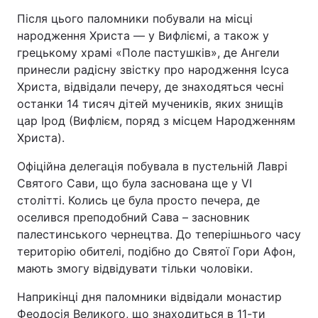
Після цього паломники побували на місці
Лонгріди
народження Христа — у Вифліємі, а також у
грецькому храмі «Поле пастушків», де Ангели
Відео з Youtube
Статті
принесли радісну звістку про народження Ісуса
Христа, відвідали печеру, де знаходяться чесні
Інтерв'ю
Думки
останки 14 тисяч дітей мучеників, яких знищів
цар Ірод (Вифлієм, поряд з місцем Народженням
Архів
Вакансії
Христа).
Контакти
Офіційна делегація побувала в пустельній Лаврі
Святого Сави, що була заснована ще у VI
Послуги
столітті. Колись це була просто печера, де
оселився преподобний Сава – засновник
палестинського чернецтва. До теперішнього часу
територію обителі, подібно до Святої Гори Афон,
мають змогу відвідувати тільки чоловіки.
Наприкінці дня паломники відвідали монастир
Феодосія Великого, що знаходиться в 11-ти