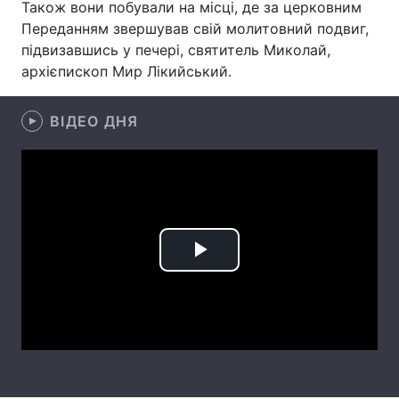
Також вони побували на місці, де за церковним
Переданням звершував свій молитовний подвиг,
підвизавшись у печері, святитель Миколай,
архієпископ Мир Лікийський.
Головна
Війна
Україна
Політика
ВІДЕО ДНЯ
Економіка
Світ
Спорт
Наука
Техно і зв'язок
Лайт
Play
Зброя
Інциденти
Video
Здоров'я
Туризм
Цікавинки
Погода
Екологія
Регіони