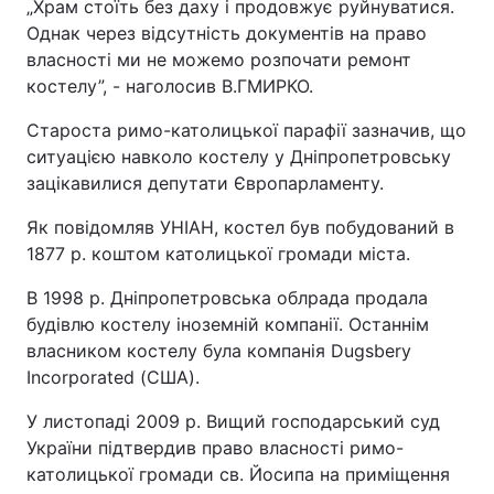
„Храм стоїть без даху і продовжує руйнуватися.
Однак через відсутність документів на право
власності ми не можемо розпочати ремонт
костелу”, - наголосив В.ГМИРКО.
Староста римо-католицької парафії зазначив, що
ситуацією навколо костелу у Дніпропетровську
зацікавилися депутати Європарламенту.
Як повідомляв УНІАН, костел був побудований в
1877 р. коштом католицької громади міста.
В 1998 р. Дніпропетровська облрада продала
будівлю костелу іноземній компанії. Останнім
власником костелу була компанія Dugsbery
Incorporated (США).
У листопаді 2009 р. Вищий господарський суд
України підтвердив право власності римо-
католицької громади св. Йосипа на приміщення