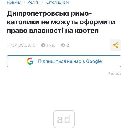
›
›
Новини
Релігії
Католицизм
Дніпропетровські римо-
католики не можуть оформити
право власності на костел
11:37, 09.09.10
1 хв.
2
Підпишіться на нас в Google
Реклама
ad