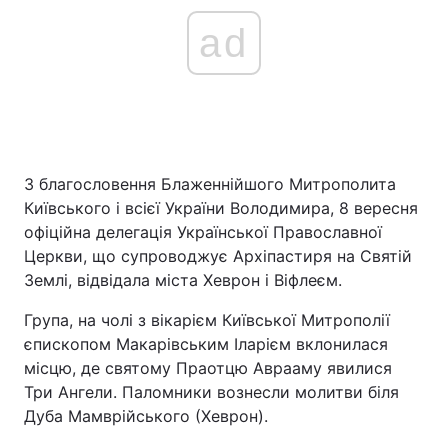
ad
З благословення Блаженнійшого Митрополита
Київського і всієї України Володимира, 8 вересня
офіційна делегація Української Православної
Церкви, що супроводжує Архіпастиря на Святій
Землі, відвідала міста Хеврон і Віфлеєм.
Група, на чолі з вікарієм Київської Митрополії
єпископом Макарівським Іларієм вклонилася
місцю, де святому Праотцю Аврааму явилися
Три Ангели. Паломники вознесли молитви біля
Дуба Мамврійського (Хеврон).