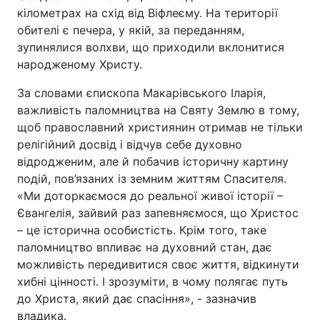
кілометрах на схід від Віфлеєму. На території
Тема оформлення
обителі є печера, у якій, за переданням,
зупинялися волхви, що приходили вклонитися
народженому Христу.
За словами єпископа Макарівського Іларія,
важливість паломництва на Святу Землю в тому,
щоб православний християнин отримав не тільки
релігійний досвід і відчув себе духовно
відродженим, але й побачив історичну картину
подій, пов’язаних із земним життям Спасителя.
«Ми доторкаємося до реальної живої історії –
Євангелія, зайвий раз запевняємося, що Христос
– це історична особистість. Крім того, таке
паломництво впливає на духовний стан, дає
можливість передивитися своє життя, відкинути
хибні цінності. І зрозуміти, в чому полягає путь
до Христа, який дає спасіння», - зазначив
владика.