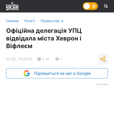
›
›
Новини
Релігії
Православ`я
Офіційна делегація УПЦ
відвідала міста Хеврон і
Віфлеєм
22:38, 10.09.10
2 хв.
1
Підпишіться на нас в Google
Реклама