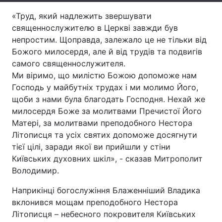
«Труд, який надлежить звершувати
Лонгріди
священнослужителю в Церкві завжди був
непростим. Щоправда, залежало це не тільки від
Відео з Youtube
Статті
Божого милосердя, але й від трудів та подвигів
самого священнослужителя.
Інтерв'ю
Думки
Ми віримо, що милістю Божою допоможе нам
Господь у майбутніх трудах і ми молимо Його,
Архів
Вакансії
щоби з нами була благодать Господня. Нехай же
милосердя Боже за молитвами Пречистої Його
Контакти
Матері, за молитвами преподобного Нестора
Послуги
Літописця та усіх святих допоможе досягнути
тієї цілі, заради якої ви прийшли у стіни
Київських духовних шкіл», - сказав Митрополит
Володимир.
Наприкінці богослужіння Блаженніший Владика
вклонився мощам преподобного Нестора
Літописця – небесного покровителя Київських