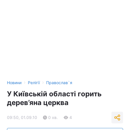
›
›
Новини
Релігії
Православ`я
У Київській області горить
дерев’яна церква
09:50, 01.09.10
0 хв.
4