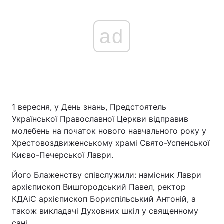
ad
1 вересня, у День знань, Предстоятель
Української Православної Церкви відправив
молебень на початок нового навчального року у
Хрестовоздвиженському храмі Свято-Успенської
Києво-Печерської Лаври.
Його Блаженству співслужили: намісник Лаври
архієпископ Вишгородський Павел, ректор
КДАіС архієпископ Бориспільський Антоній, а
також викладачі Духовних шкіл у священному
сані.