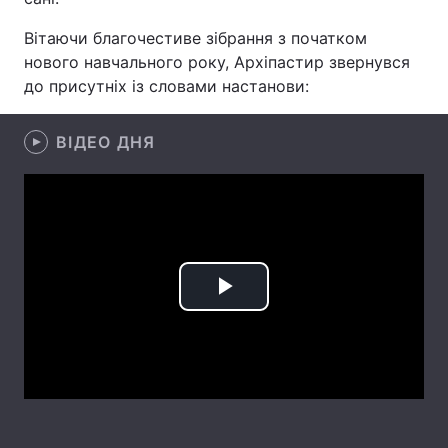
Вітаючи благочестиве зібрання з початком
нового навчального року, Архіпастир звернувся
до присутніх із словами настанови:
Головна
Війна
Україна
Політика
ВІДЕО ДНЯ
Економіка
Світ
Спорт
Наука
Техно і зв'язок
Лайт
Play
Зброя
Інциденти
Video
Здоров'я
Туризм
Цікавинки
Погода
Екологія
Регіони