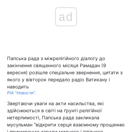
ad
Папська рада з міжрелігійного діалогу до
закінчення священного місяця Рамадан (9
вересня) розішле спеціальне звернення, цитати з
якого у вівторок передало радіо Ватикану і
наводить
РІА "Новости".
Звертаючи уваги на акти насильства, які
здійснюються в світі на ґрунті релігійної
нетерпимості, Папська рада закликала
мусульман "відкрити серця взаємному прощенню
і примиренню заради мирного і плідного