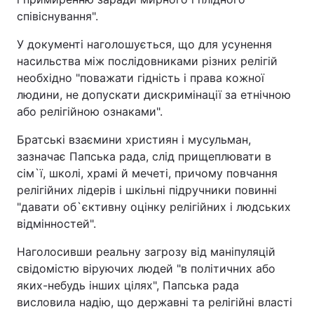
співіснування".
У документі наголошується, що для усунення
насильства між послідовниками різних релігій
необхідно "поважати гідність і права кожної
людини, не допускати дискримінації за етнічною
або релігійною ознаками".
Братські взаємини християн і мусульман,
зазначає Папська рада, слід прищеплювати в
сім`ї, школі, храмі й мечеті, причому повчання
релігійних лідерів і шкільні підручники повинні
"давати об`єктивну оцінку релігійних і людських
відмінностей".
Наголосивши реальну загрозу від маніпуляцій
свідомістю віруючих людей "в політичних або
яких-небудь інших цілях", Папська рада
висловила надію, що державні та релігійні власті