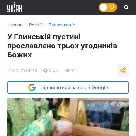
›
›
Новини
Релігії
Православ`я
У Глинській пустині
прославлено трьох угодників
Божих
21:24, 21.08.10
3 хв.
14
Підпишіться на нас в Google