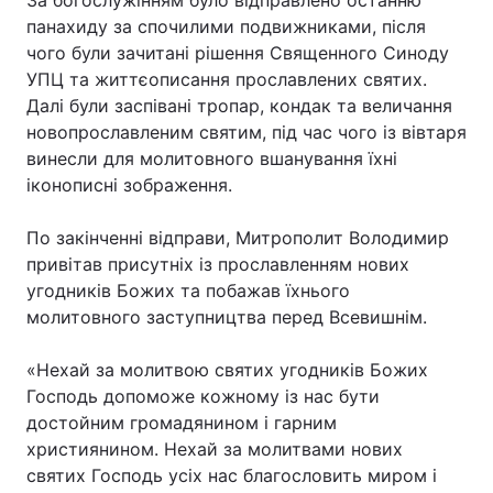
За богослужінням було відправлено останню
панахиду за спочилими подвижниками, після
Тема оформлення
чого були зачитані рішення Священного Синоду
УПЦ та життєописання прославлених святих.
Далі були заспівані тропар, кондак та величання
новопрославленим святим, під час чого із вівтаря
винесли для молитовного вшанування їхні
іконописні зображення.
По закінченні відправи, Митрополит Володимир
привітав присутніх із прославленням нових
угодників Божих та побажав їхнього
молитовного заступництва перед Всевишнім.
«Нехай за молитвою святих угодників Божих
Господь допоможе кожному із нас бути
достойним громадянином і гарним
християнином. Нехай за молитвами нових
святих Господь усіх нас благословить миром і