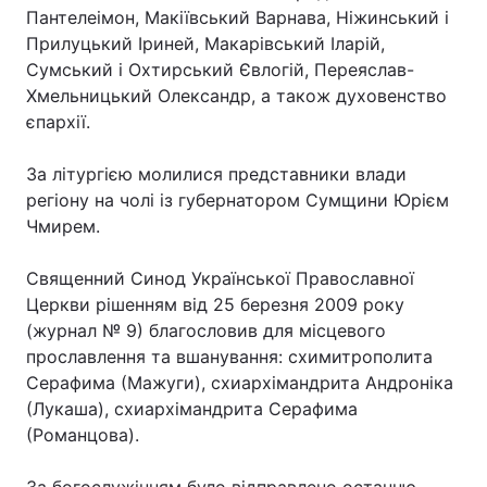
Пантелеімон, Макіївський Варнава, Ніжинський і
Лонгріди
Прилуцький Іриней, Макарівський Іларій,
Сумський і Охтирський Євлогій, Переяслав-
Хмельницький Олександр, а також духовенство
Відео з Youtube
Статті
єпархії.
Інтерв'ю
Думки
За літургією молилися представники влади
Архів
Вакансії
регіону на чолі із губернатором Сумщини Юрієм
Чмирем.
Контакти
Священний Синод Української Православної
Послуги
Церкви рішенням від 25 березня 2009 року
(журнал № 9) благословив для місцевого
прославлення та вшанування: схимитрополита
Серафима (Мажуги), схиархімандрита Андроніка
(Лукаша), схиархімандрита Серафима
(Романцова).