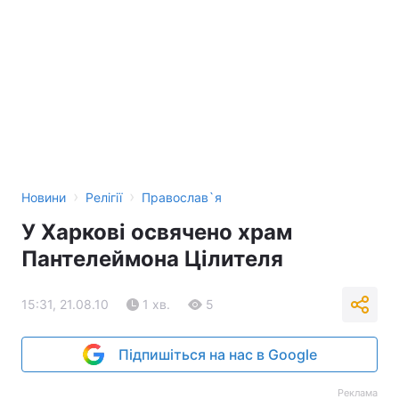
›
›
Новини
Релігії
Православ`я
У Харкові освячено храм
Пантелеймона Цілителя
15:31, 21.08.10
1 хв.
5
Підпишіться на нас в Google
Реклама