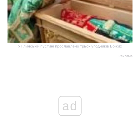
У Глинській пустині прославлено трьох угодників Божих
Реклама
ad