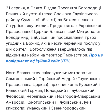
21 серпня, в Свято-Різдва Пресвятої Богородиці
Глинській пустині (село Соснівка Глухівського
району Сумської області) за Божественною
Головна
Війна
Літургією, яку очолив Предстоятель Української
Православної Церкви Блаженніший Митрополит
Україна
Політика
Володимир, відбувся чин прославлення трьох
Економіка
Світ
угодників Божих, які в несли чернечий послух у
цій обителі. Богослужіння звершувалось під
Спорт
Наука
відкритим небом на території монастиря.
Про це
повідомляє офіційний сайт УПЦ.
Техно і зв'язок
Лайт
Його Блаженству співслужили: митрополит
Зброя
Інциденти
Самтавісський і Горійський Андрій (Грузинська
Православна Церква), архієпископи: Курський і
Здоров'я
Туризм
Рильський Герман, Полоцький і Глубокський
Феодосій, Чернігівський і Новгород-Сіверський
Цікавинки
Погода
Амвросій, Конотопський і Глухівський Лука,
Екологія
Регіони
єпископи: Уманський і Звенигородський