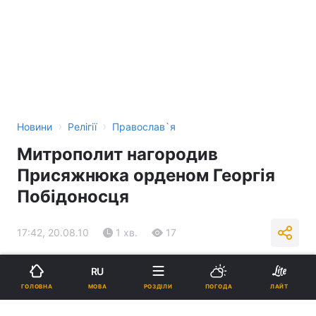
›
›
Новини
Релігії
Православ`я
Митрополит нагородив
Присяжнюка орденом Георгія
Побідоносця
17:42, 20.08.10
1 хв.
17
Підпишіться на нас в Google
RU
МОВА
ГОЛОВНА
РОЗДІЛИ
ПОГОДА
ЛАЙТ
Реклама