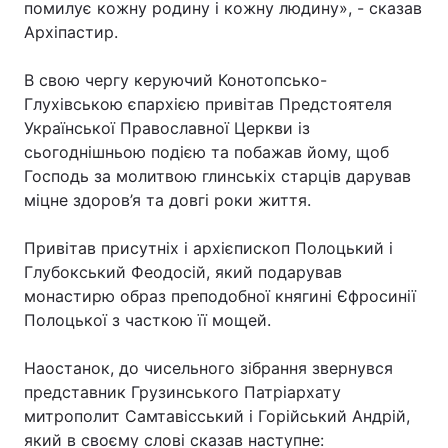
помилує кожну родину і кожну людину», - сказав
Архіпастир.
В свою чергу керуючий Конотопсько-
Глухівською єпархією привітав Предстоятеля
Української Православної Церкви із
сьогоднішньою подією та побажав йому, щоб
Господь за молитвою глинськіх старців дарував
міцне здоров’я та довгі роки життя.
Привітав присутніх і архієпископ Полоцький і
Глубокський Феодосій, який подарував
монастирю образ преподобної княгині Єфросинії
Полоцької з часткою її мощей.
Наостанок, до чисельного зібрання звернувся
представник Грузинського Патріархату
митрополит Самтавісський і Горійський Андрій,
який в своєму слові сказав наступне: