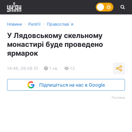
›
›
Новини
Релігії
Православ`я
У Лядовському скельному
монастирі буде проведено
ярмарок
14:46, 09.08.10
1 хв.
12
Підпишіться на нас в Google
Реклама