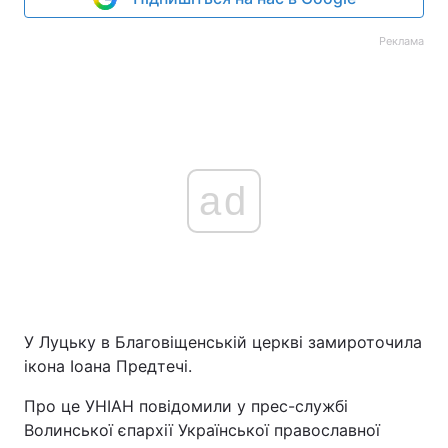
Реклама
ad
У Луцьку в Благовіщенській церкві замироточила
ікона Іоана Предтечі.
Про це УНІАН повідомили у прес-службі
Волинської єпархії Української православної