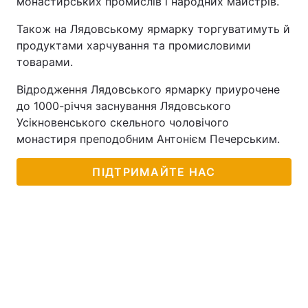
монастирських промислів і народних майстрів.
Лонгріди
Також на Лядовському ярмарку торгуватимуть й
продуктами харчування та промисловими
товарами.
Відео з Youtube
Статті
Відродження Лядовського ярмарку приурочене
Інтерв'ю
Думки
до 1000-річчя заснування Лядовського
Усікновенського скельного чоловічого
Архів
Вакансії
монастиря преподобним Антонієм Печерським.
Контакти
ПІДТРИМАЙТЕ НАС
Послуги