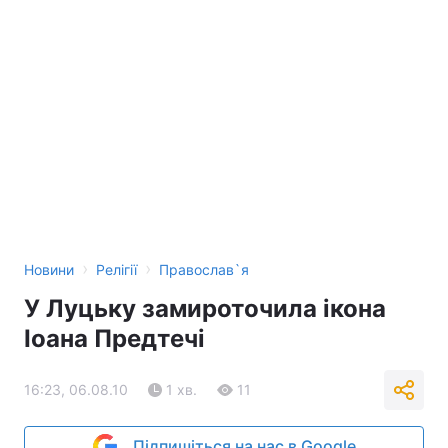
›
›
Новини
Релігії
Православ`я
У Луцьку замироточила ікона
Іоана Предтечі
16:23, 06.08.10
1 хв.
11
Підпишіться на нас в Google