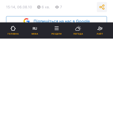
15:14, 06.08.10
6 хв.
7
Підпишіться на нас в Google
RU
Реклама
МОВА
ГОЛОВНА
РОЗДІЛИ
ПОГОДА
ЛАЙТ
ad
«День»