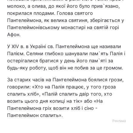
молоко, а олива, до якої його було прив`язано,
покрилася плодами. Голова святого
Пантелеймона, як велика святиня, зберігається у
Пантелеймонівському монастирі на святій горі
Афон.
У XIV в. в Україні св. Пантелеймона ще називали
Палієм. Селяни глибоко шанували пам`ять Палія і
остерігалися братися у день його пам`яті за
будь-яку роботу, щоб він не побив за це громом.
За старих часів на Пантелеймона боялися грози,
говорили: «Хто на Палія працює, у того гроза
спалить хліб», «Палій спалить двір того, хто
возить цього дня копиці на тік» або «На
Пантелеймона гріх возити хліб і сіно -
Пантелеймон спалить».
Реклама