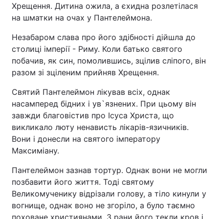
Хрещення. Дитина ожила, а єхидна розлетілася
на шматки на очах у Пантелеймона.
Незабаром слава про його здібності дійшла до
столиці імперії - Риму. Коли батько святого
побачив, як син, помолившись, зцілив сліпого, він
разом зі зціленим прийняв Хрещення.
Святий Пантелеймон лікував всіх, однак
насамперед бідних і ув`язнених. При цьому він
завжди благовістив про Ісуса Христа, що
викликало люту ненависть лікарів-язичників.
Вони і донесли на святого імператору
Максиміану.
Пантелеймон зазнав тортур. Однак вони не могли
позбавити його життя. Тоді святому
Великомученику відрізали голову, а тіло кинули у
вогнище, однак воно не згоріло, а було таємно
поховане християнами. З рани його текли кров і