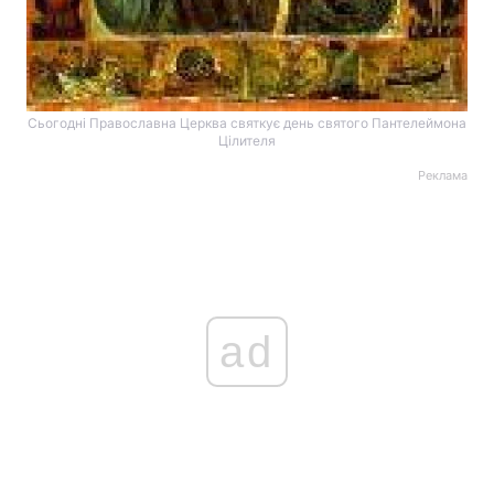
Сьогодні Православна Церква святкує день святого Пантелеймона
Цілителя
Реклама
ad