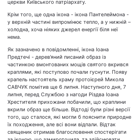
церкви Київського патріархату.
Крім того, ще одна ікона - ікона Пантелеймона -
у верхній частині випромінює тепло, а у нижній –
холодна, хоча ніяких джерел енергії біля неї
нема.
Як зазначено в повідомленні, ікона Іоана
Предтечі - дерев’яний писаний образ із
частинкою вмонтованих мощів святого вкрився
краплями, які поступово почали гуснути. Появу
крапель настоятель храму протоієрей Микола
САВЧУК помітив ще 6 липня. Наступного дня, 7
липня, перед Службою з нагоди Різдва Іоана
Хрестителя прихожани побачили, що краплини
вкрили образ ще більше. Відтоді були різні версії
того, що сталося, які могли б пояснити природне
їх походження, але всі вони відпали. Відтак
священик отримав благословення спостерігати
за іконою, що замироточила, та здійснювати