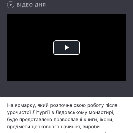
ВІДЕО ДНЯ
Головна
Війна
Україна
Політика
Економіка
Світ
Play
Спорт
Наука
Video
Техно і зв'язок
Лайт
Зброя
Інциденти
Здоров'я
Туризм
На ярмарку, який розпочне свою роботу після
урочистої Літургії в Лядовському монастирі,
Цікавинки
Погода
буде представлено православні книги, ікони,
предмети церковного начиння, вироби
Екологія
Регіони