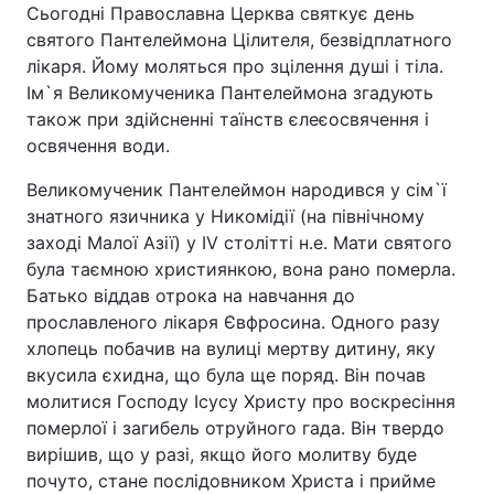
Сьогодні Православна Церква святкує день
святого Пантелеймона Цілителя, безвідплатного
лікаря. Йому моляться про зцілення душі і тіла.
Ім`я Великомученика Пантелеймона згадують
також при здійсненні таїнств єлеєосвячення і
освячення води.
Великомученик Пантелеймон народився у сім`ї
знатного язичника у Никомідії (на північному
заході Малої Азії) у IV столітті н.е. Мати святого
була таємною християнкою, вона рано померла.
Батько віддав отрока на навчання до
прославленого лікаря Євфросина. Одного разу
хлопець побачив на вулиці мертву дитину, яку
вкусила єхидна, що була ще поряд. Він почав
молитися Господу Ісусу Христу про воскресіння
померлої і загибель отруйного гада. Він твердо
вирішив, що у разі, якщо його молитву буде
почуто, стане послідовником Христа і прийме