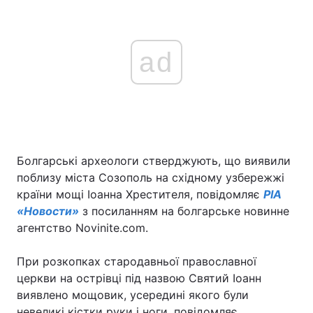
ad
Болгарські археологи стверджують, що виявили
поблизу міста Созополь на східному узбережжі
країни мощі Іоанна Хрестителя, повідомляє
РІА
«Новости»
з посиланням на болгарське новинне
агентство Novinite.com.
При розкопках стародавньої православної
церкви на острівці під назвою Святий Іоанн
виявлено мощовик, усередині якого були
невеликі кістки руки і ноги, повідомляє