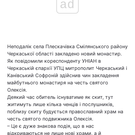
ad
Неподалік села Плескачівка Смілянського району
Черкаської області закладено новий монастир.
Як повідомили кореспонденту УНІАН в
Черкаській єпархії УПЦ митрополит Черкаський і
Канівський Софроній здійснив чин закладення
майбутнього монастиря на честь святого
Олексія.
Деякий час обитель існуватиме як скит, тут
житимуть лише кілька ченців і послушників,
поблизу скиту будується православний храм на
честь святого подвижника Олексія.
– Це є дуже знакова подія, що в нас
відкриваються не лише нові храми, а й