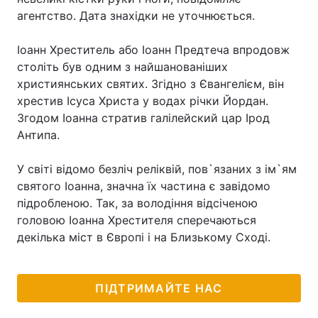
агентство. Дата знахідки не уточнюється.
Іоанн Хреститель або Іоанн Предтеча впродовж
століть був одним з найшанованіших
християнських святих. Згідно з Євангелієм, він
хрестив Ісуса Христа у водах річки Йордан.
Згодом Іоанна стратив галілейский цар Ірод
Антипа.
У світі відомо безліч реліквій, пов`язаних з ім`ям
святого Іоанна, значна їх частина є завідомо
підробленою. Так, за володіння відсіченою
головою Іоанна Хрестителя сперечаються
декілька міст в Європі і на Близькому Сході.
ПІДТРИМАЙТЕ НАС