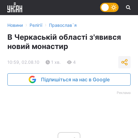
›
›
Новини
Релігії
Православ`я
В Черкаській області з'явився
новий монастир
10:59, 02.08.10
1 хв.
4
Підпишіться на нас в Google
Реклама