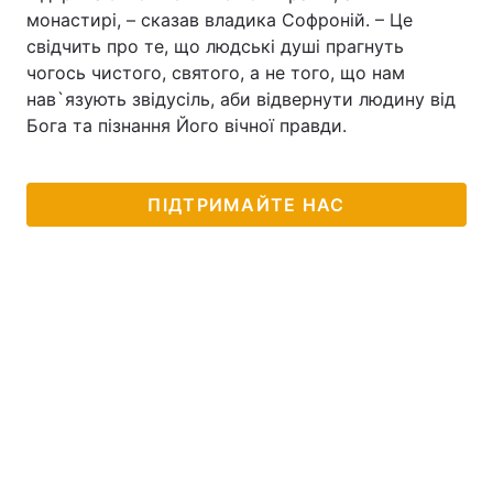
монастирі, – сказав владика Софроній. – Це
свідчить про те, що людські душі прагнуть
чогось чистого, святого, а не того, що нам
Головна
Війна
нав`язують звідусіль, аби відвернути людину від
Бога та пізнання Його вічної правди.
Україна
Політика
Економіка
Світ
ПІДТРИМАЙТЕ НАС
Спорт
Наука
Техно і зв'язок
Лайт
Зброя
Інциденти
Здоров'я
Туризм
Цікавинки
Погода
Екологія
Регіони