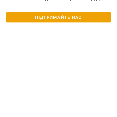
ПІДТРИМАЙТЕ НАС
Головна
Війна
Україна
Політика
Економіка
Світ
Спорт
Наука
Техно і зв'язок
Лайт
Зброя
Інциденти
Здоров'я
Туризм
Цікавинки
Погода
Екологія
Регіони