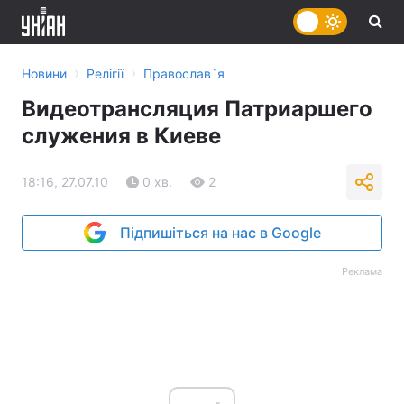
›
›
Новини
Релігії
Православ`я
Видеотрансляция Патриаршего
служения в Киеве
18:16, 27.07.10
0 хв.
2
Підпишіться на нас в Google
Реклама