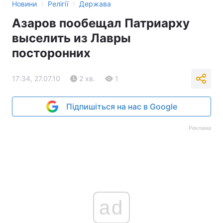
›
›
Новини
Релігії
Держава
Тема оформлення
Азаров пообещал Патриарху
выселить из Лавры
посторонних
17:34, 27.07.10
2 хв.
1
Підпишіться на нас в Google
Реклама
ad