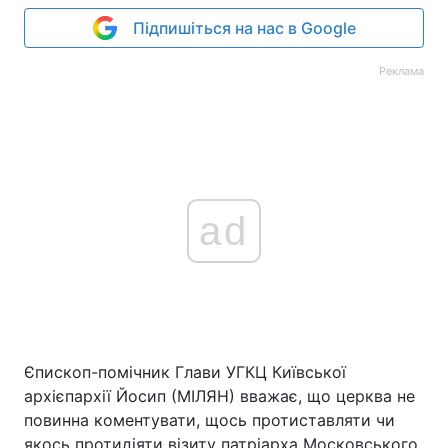
Підпишіться на нас в Google
Реклама
ad
Єпископ-помічник Глави УГКЦ Київської
архієпархії Йосип (МІЛЯН) вважає, що церква не
повинна коментувати, щось протиставляти чи
якось протидіяти візиту патріарха Московського