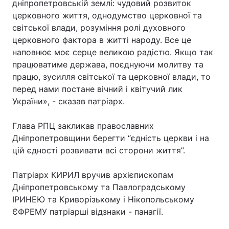
дніпропетровській землі: чудовий розвиток
церковного життя, однодумство церковної та
Лонгріди
світської влади, розуміння ролі духовного
церковного фактора в житті народу. Все це
Відео з Youtube
Статті
наповнює моє серце великою радістю. Якщо так
працюватиме держава, поєднуючи молитву та
Інтерв'ю
Думки
працю, зусилля світської та церковної влади, то
перед нами постане вічний і квітучий лик
Архів
Вакансії
України», - сказав патріарх.
Контакти
Глава РПЦ закликав православних
Дніпропетровщини берегти “єдність церкви і на
Послуги
цій єдності розвивати всі сторони життя”.
Патріарх КИРИЛ вручив архієпископам
Дніпропетровському та Павлоградському
ІРИНЕЮ та Криворізькому і Нікопольському
ЄФРЕМУ патріарші відзнаки - панагії.