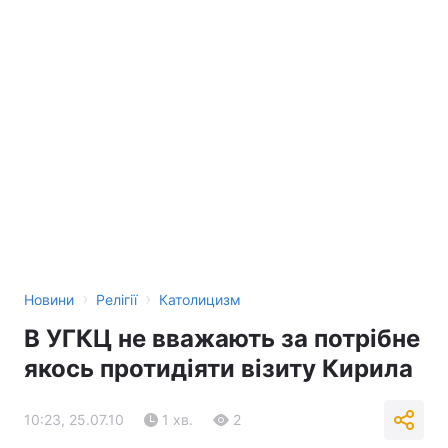
›
›
Новини
Релігії
Католицизм
В УГКЦ не вважають за потрібне
якось протидіяти візиту Кирила
10:23, 25.07.10
1 хв.
2