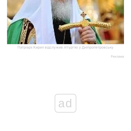
Патріарх Кирил відслужив літургію у Дніпропетровську
Реклама
ad