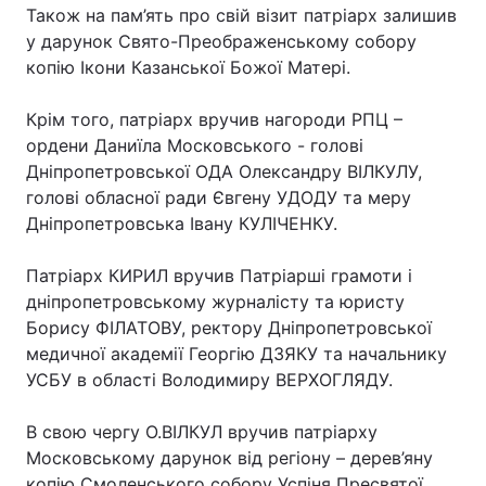
Також на пам’ять про свій візит патріарх залишив
Тема оформлення
у дарунок Свято-Преображенському собору
копію Ікони Казанської Божої Матері.
Крім того, патріарх вручив нагороди РПЦ –
ордени Даниїла Московського - голові
Дніпропетровської ОДА Олександру ВІЛКУЛУ,
голові обласної ради Євгену УДОДУ та меру
Дніпропетровська Івану КУЛІЧЕНКУ.
Патріарх КИРИЛ вручив Патріарші грамоти і
дніпропетровському журналісту та юристу
Борису ФІЛАТОВУ, ректору Дніпропетровської
медичної академії Георгію ДЗЯКУ та начальнику
УСБУ в області Володимиру ВЕРХОГЛЯДУ.
В свою чергу О.ВІЛКУЛ вручив патріарху
Московському дарунок від регіону – дерев’яну
копію Смоленського собору Успіня Пресвятої