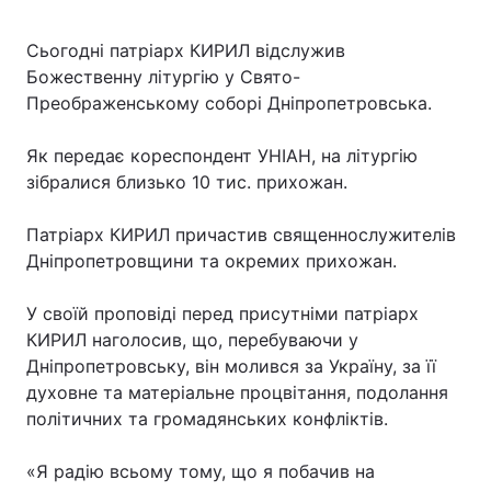
Сьогодні патріарх КИРИЛ відслужив
Божественну літургію у Свято-
Головна
Війна
Преображенському соборі Дніпропетровська.
Україна
Політика
Як передає кореспондент УНІАН, на літургію
зібралися близько 10 тис. прихожан.
Економіка
Світ
Патріарх КИРИЛ причастив священнослужителів
Спорт
Наука
Дніпропетровщини та окремих прихожан.
Техно і зв'язок
Лайт
У своїй проповіді перед присутніми патріарх
Зброя
Інциденти
КИРИЛ наголосив, що, перебуваючи у
Дніпропетровську, він молився за Україну, за її
Здоров'я
Туризм
духовне та матеріальне процвітання, подолання
політичних та громадянських конфліктів.
Цікавинки
Погода
«Я радію всьому тому, що я побачив на
Екологія
Регіони