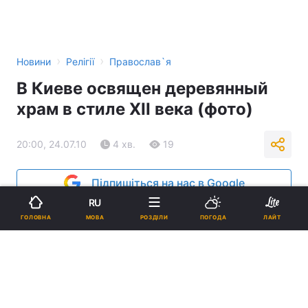
›
›
Новини
Релігії
Православ`я
В Киеве освящен деревянный
храм в стиле ХII века (фото)
20:00, 24.07.10
4 хв.
19
Підпишіться на нас в Google
RU
МОВА
ГОЛОВНА
РОЗДІЛИ
ПОГОДА
ЛАЙТ