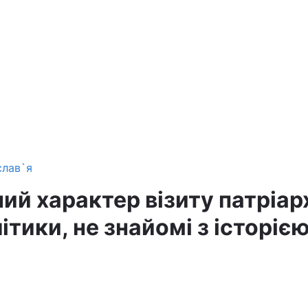
слав`я
ий характер візиту патріар
ітики, не знайомі з історіє