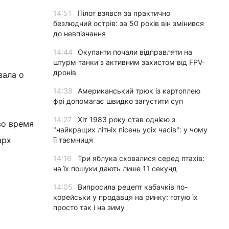
14:51
Пілот взявся за практично
безлюдний острів: за 50 років він змінився
до невпізнання
14:44
Окупанти почали відправляти на
штурм танки з активним захистом від FPV-
дронів
зала о
14:38
Американський трюк із картоплею
фрі допомагає швидко загустити суп
14:27
Хіт 1983 року став однією з
во время
"найкращих літніх пісень усіх часів": у чому
арх
її таємниця
14:16
Три яблука сховалися серед птахів:
на їх пошуки дають лише 11 секунд
14:05
Випросила рецепт кабачків по-
корейськи у продавця на ринку: готую їх
просто так і на зиму