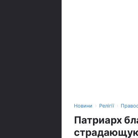
›
›
Новини
Релігії
Право
Патриарх бл
страдающую