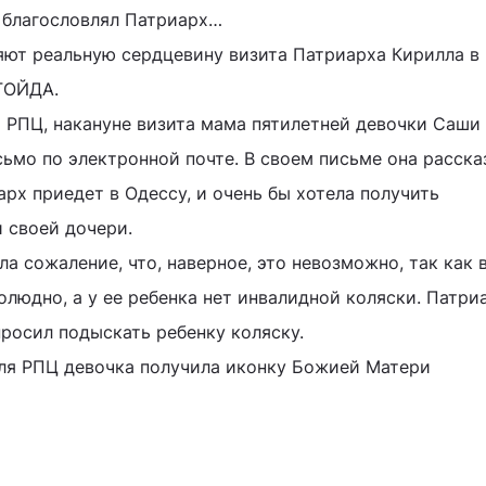
е благословлял Патриарх…
яют реальную сердцевину визита Патриарха Кирилла в
ЕГОЙДА.
 РПЦ, накануне визита мама пятилетней девочки Саши
ьмо по электронной почте. В своем письме она расска
иарх приедет в Одессу, и очень бы хотела получить
и своей дочери.
ла сожаление, что, наверное, это невозможно, так как 
олюдно, а у ее ребенка нет инвалидной коляски. Патри
просил подыскать ребенку коляску.
ля РПЦ девочка получила иконку Божией Матери