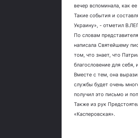
вечер вспоминала, как е
Такие события и составл
Украину», - отметил В.Л
По словам представителя
написала Святейшему пис
том, что знает, что Патр
благословение для себя, 
Вместе с тем, она вырази
службы будет очень мног
получил это письмо и по
Также из рук Предстояте
«Касперовская».