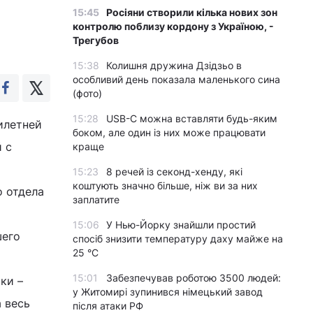
15:45
Росіяни створили кілька нових зон
контролю поблизу кордону з Україною, -
Трегубов
15:38
Колишня дружина Дзідзьо в
особливий день показала маленького сина
(фото)
15:28
USB-C можна вставляти будь-яким
илетней
боком, але один із них може працювати
 с
краще
15:23
8 речей із секонд-хенду, які
коштують значно більше, ніж ви за них
 отдела
заплатите
15:06
У Нью-Йорку знайшли простий
шего
спосіб знизити температуру даху майже на
25 °C
15:01
Забезпечував роботою 3500 людей:
ки –
у Житомирі зупинився німецький завод
 весь
після атаки РФ