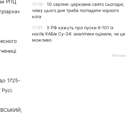
ави РПЦ
17:10
10 серпня: церковне свято сьогодні,
чому цього дня треба погладити чорного
тріарха»
кота
17:01
У РФ кажуть про пуски Х-101 із
носіїв КАБів Су-34: аналітики оцінили, чи це
можливо
чесного
учениці
Реклама
до 1725-
 Русі.
КОВСЬКИЙ,