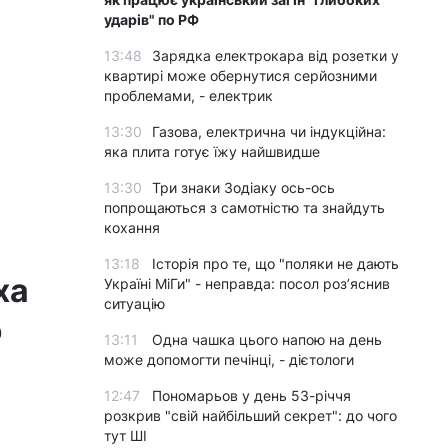
ударів" по РФ
13:48
Зарядка електрокара від розетки у
квартирі може обернутися серйозними
проблемами, - електрик
13:30
Газова, електрична чи індукційна:
яка плита готує їжу найшвидше
13:30
Три знаки Зодіаку ось-ось
попрощаються з самотністю та знайдуть
кохання
13:18
Історія про те, що "поляки не дають
ха
Україні МіГи" - неправда: посол роз’яснив
ситуацію
ю
13:11
Одна чашка цього напою на день
може допомогти печінці, - дієтологи
12:47
Пономарьов у день 53-річчя
розкрив "свій найбільший секрет": до чого
тут ШІ