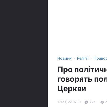
›
›
Новини
Релігії
Право
Про політичн
говорять пол
Церкви
17:29, 22.07.10
3 хв.
2