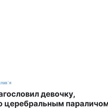
слав`я
агословил девочку,
 церебральным параличо