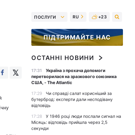
RU
+23
ПОСЛУГИ
ПІДТРИМАЙТЕ НАС
ОСТАННІ НОВИНИ
17:31
Україна з прохача допомоги
перетворилася на зразкового союзника
США, - The Atlantic
17:29
Чи справді салат корисніший за
й
бутерброд: експерти дали несподівану
відповідь
ічну
17:28
У 1946 році люди послали сигнал на
Місяць: відповідь прийшла через 2,5
секунди