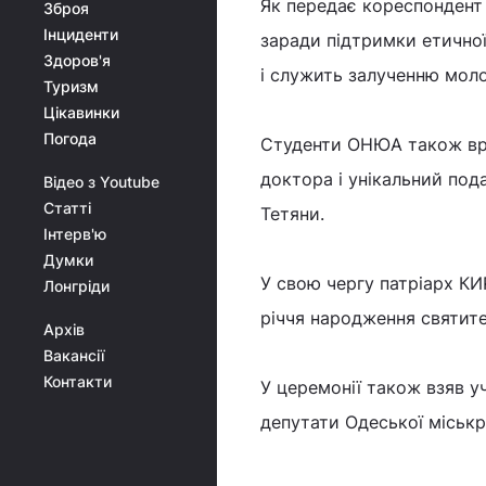
Як передає кореспондент 
Зброя
Інциденти
заради підтримки етичної
Здоров'я
і служить залученню моло
Туризм
Цікавинки
Погода
Студенти ОНЮА також вру
доктора і унікальний по
Відео з Youtube
Статті
Тетяни.
Інтерв'ю
Думки
У свою чергу патріарх К
Лонгріди
річчя народження святител
Архів
Вакансії
Контакти
У церемонії також взяв 
депутати Одеської міськр