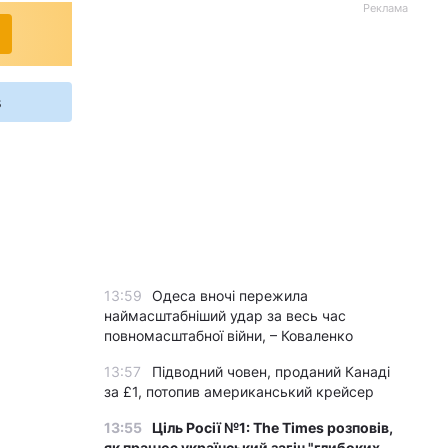
Реклама
s
13:59
Одеса вночі пережила
наймасштабніший удар за весь час
повномасштабної війни, – Коваленко
13:57
Підводний човен, проданий Канаді
за £1, потопив американський крейсер
13:55
Ціль Росії №1: The Times розповів,
як працює український загін "глибоких