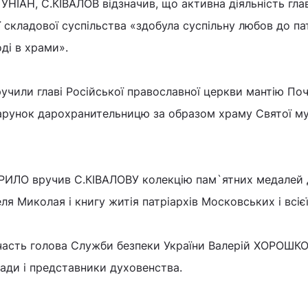
УНІАН, С.КІВАЛОВ відзначив, що активна діяльність гл
 складової суспільства «здобула суспільну любов до па
ді в храми».
чили главі Російської православної церкви мантію По
дарунок дарохранительницю за образом храму Святої м
ИРИЛО вручив С.КІВАЛОВУ колекцію пам`ятних медалей 
я Миколая і книгу житія патріархів Московських і всієї
участь голова Служби безпеки України Валерій ХОРОШ
ади і представники духовенства.