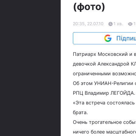
(фото)
20:35, 22.07.10
1 хв.
1
Підпиш
Патриарх Московский и в
девочкой Александрой К
ограниченными возможно
Об этом УНИАН-Религии 
РПЦ Владимир ЛЕГОЙДА.
«Эта встреча состоялась
брата.
Очень трогательное собы
ничего более масштабног