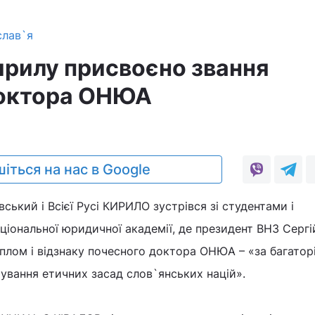
слав`я
ирилу присвоєно звання
доктора ОНЮА
1
іться на нас в Google
ський і Всієї Русі КИРИЛО зустрівся зі студентами і
іональної юридичної академії, де президент ВНЗ Сергі
плом і відзнаку почесного доктора ОНЮА – «за багатор
ування етичних засад слов`янських націй».