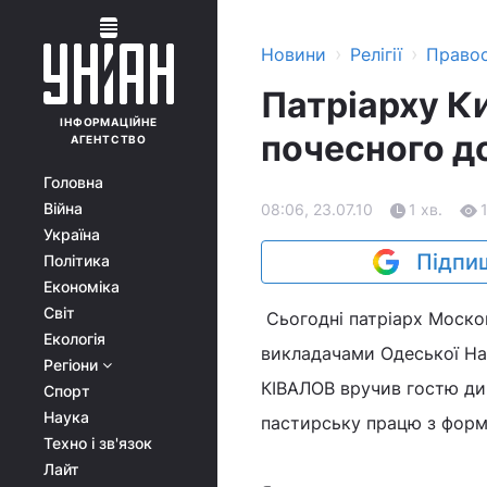
›
›
Новини
Релігії
Право
Патріарху К
ІНФОРМАЦІЙНЕ
почесного 
АГЕНТСТВО
Головна
Війна
08:06, 23.07.10
1 хв.
Україна
Підпиш
Політика
Економіка
Світ
Сьогодні патріарх Москов
Екологія
викладачами Одеської Нац
Регіони
КІВАЛОВ вручив гостю ди
Спорт
Наука
пастирську працю з форм
Техно і зв'язок
Лайт