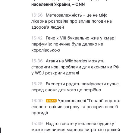
населення України, – CNN
16:56
Метеозалежність – це не міф:
лікарка розповіла про вплив погоди на
здоров’я людей
16:42
Генріх VIII буквально жив у хмарі
парфумів: причина була далеко не
королівською
16:36
Атаки на Wildberries можуть
створити нові проблеми для економіки РФ:
у WSJ розкрили деталі
16:26
Експерти радять вимірювати пульс
перед сном: для чого це потрібно
16:09
Удосконалені "Герані" ворога:
УНІАН
експерт оцінив загрозу та розкрив спосіб
протидії
15:49
Надто товсте утеплення будинку
м
може виявитися марною витратою грошей