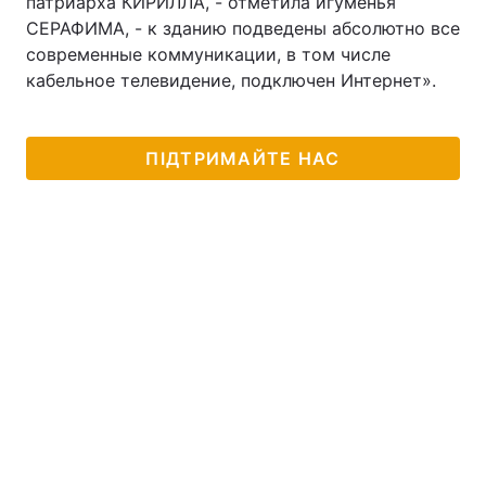
патриарха КИРИЛЛА, - отметила игуменья
СЕРАФИМА, - к зданию подведены абсолютно все
Лонгріди
современные коммуникации, в том числе
кабельное телевидение, подключен Интернет».
Відео з Youtube
Статті
Інтерв'ю
Думки
ПІДТРИМАЙТЕ НАС
Архів
Вакансії
Контакти
Послуги