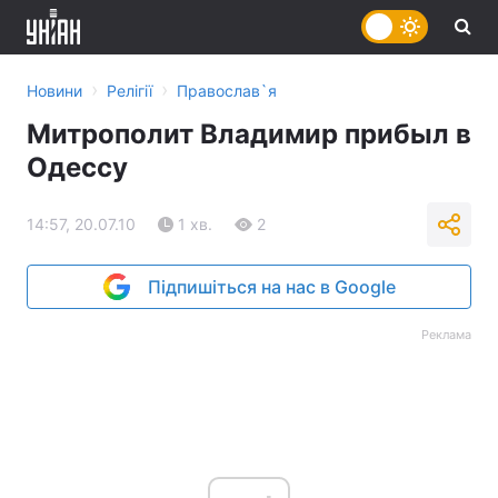
›
›
Новини
Релігії
Православ`я
Митрополит Владимир прибыл в
Одессу
14:57, 20.07.10
1 хв.
2
Підпишіться на нас в Google
Реклама