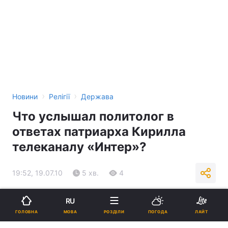
›
›
Новини
Релігії
Держава
Что услышал политолог в
ответах патриарха Кирилла
телеканалу «Интер»?
19:52, 19.07.10
5 хв.
4
Підпишіться на нас в Google
RU
МОВА
ГОЛОВНА
РОЗДІЛИ
ПОГОДА
ЛАЙТ
Реклама