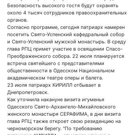
Безопасность высокого гостя будут охранять
около 4 тысяч сотрудников правоохранительных
органов.
Головна
Війна
Согласно программе, сегодня патриарх намерен
посетить Свято-Успенский кафедральный собор
Україна
Політика
и Свято-Успенский мужской монастырь. В среду
глава РПЦ примет участие в освящении Спасо-
Економіка
Світ
Преображенского собора. 22 июля планируется
встреча святейшего с представителями
Спорт
Наука
общественности в Одесском Национальном
академическом театре оперы и балета.
Техно і зв'язок
Лайт
23 июля патриарх КИРИЛЛ отбывает в
Днепропетровск.
Зброя
Інциденти
Как уточнила накануне визита игуменья
Здоров'я
Туризм
Одесского Свято-Архангело-Михайловского
женского монастыря СЕРАФИМА, в дни визита
Цікавинки
Погода
глава РПЦ также откроет свою резиденцию на
черноморском берегу. "По требованию
Екологія
Регіони