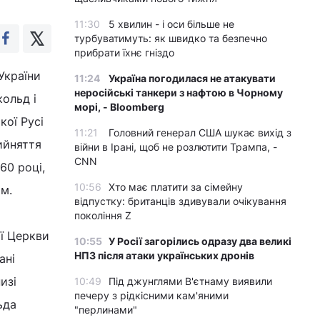
11:30
5 хвилин - і оси більше не
турбуватимуть: як швидко та безпечно
прибрати їхнє гніздо
України
11:24
Україна погодилася не атакувати
неросійські танкери з нафтою в Чорному
ольд і
морі, - Bloomberg
кої Русі
11:21
Головний генерал США шукає вихід з
рийняття
війни в Ірані, щоб не розлютити Трампа, -
CNN
60 році,
10:56
Хто має платити за сімейну
ом.
відпустку: британців здивували очікування
покоління Z
ї Церкви
10:55
У Росії загорілись одразу два великі
НПЗ після атаки українських дронів
ані
изі
10:49
Під джунглями В'єтнаму виявили
печеру з рідкісними кам'яними
ьда
"перлинами"