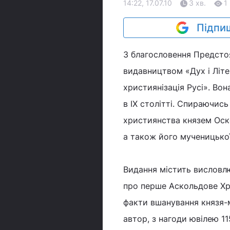
14:22, 17.07.10
3 хв.
1
Підпиш
З благословення Предсто
видавництвом «Дух і Літе
християнізація Русі». Вон
в IX столітті. Спираючись
християнства князем Оско
а також його мученицької
Видання містить висловлю
про перше Аскольдове Хре
факти вшанування князя-
автор, з нагоди ювілею 11