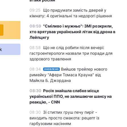
09:25
Що придумати замість дверей у
кімнату: 4 оригінальні та недорогі рішення
08:59
"Сміливо і мужньо": ЗМІ розкрили,
хто врятував український літак від дрона в
Лейпцигу
08:58
Що не слід робити після вечері:
k
гастроентерологи назвали три поради для
здорового травлення
08:34
Вийшов трейлер нового
ОНОВЛЕНО
римейку "Афери Томаса Крауна" від
Майкла Б. Джордана
08:30
Росія знайшла слабке місце
української ППО, не залишаючи шансу на
реакцію, - CNN
08:30
Зі стиглих груш печу пиріг -
виходить просто смакота: рецепт із
гарбузовим насінням