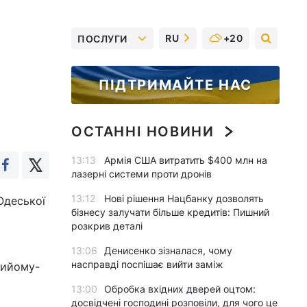
RU
+20
ПОСЛУГИ
ПІДТРИМАЙТЕ НАС
ОСТАННІ НОВИНИ
13:13
Армія США витратить $400 млн на
лазерні системи проти дронів
13:12
Нові рішення Нацбанку дозволять
Одеської
бізнесу залучати більше кредитів: Пишний
розкрив деталі
13:06
Денисенко зізналася, чому
насправді поспішає вийти заміж
рийому-
13:00
Обробка вхідних дверей оцтом:
досвідчені господині розповіли, для чого це