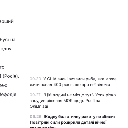
перший
Русі на
родну
го
(Росія).
09:30
У США вчені виявили рибу, яка може
жити понад 400 років: що про неї відомо
ілею
Мефодія
09:27
"Цій людині не місце тут": Усик різко
засудив рішення МОК щодо Росії на
Олімпіаді
09:26
Жодну балістичну ракету не збили:
Повітряні сили розкрили деталі нічної
атаки росіян