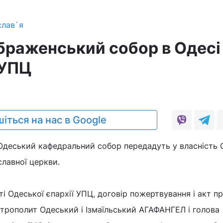
слав`я
раженський собор в Одесі
 УПЦ
іться на нас в Google
деський кафедральний собор передадуть у власність 
славної церкви.
ті Одеської єпархії УПЦ, договір пожертвування і акт п
трополит Одеський і Ізмаїльський АГАФАНГЕЛ і голова