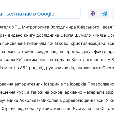
іться на нас в Google
ятеля УПЦ Митрополита Володимира Київського і всея 
ра» видано книгу дослідника Сергія Шумило «Князь Оск
а присвячена питанням початкової християнізації Київсь
 на різні історичні свідчення, автор досліджує факти п
льдом Київським після походу на Константинополь у 8
 смерті в 882 році від рук язичників, очолюваних Олег
вання авторитетних істориків та ієрархів Православно
щення Русі, а також на основі архівних матеріалів зібр
мученика Аскольда-Миколая в дореволюційні часи. У кн
50-річчя від початку християнізації Русі за князя Оскол