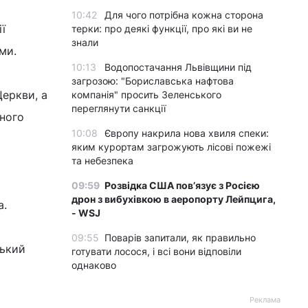
10:42
Для чого потрібна кожна сторона
ї
терки: про деякі функції, про які ви не
знали
ми.
10:13
Водопостачання Львівщини під
загрозою: "Бориславська нафтова
еркви, а
компанія" просить Зеленського
переглянути санкції
чного
10:08
Європу накрила нова хвиля спеки:
яким курортам загрожують лісові пожежі
та небезпека
09:59
Розвідка США пов’язує з Росією
дрон з вибухівкою в аеропорту Лейпцига,
а.
- WSJ
09:55
Поварів запитали, як правильно
ський
готувати лосося, і всі вони відповіли
однаково
Реклама