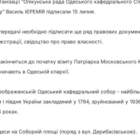
ганізації "Опікунська рада Одеського кафедрального С
" Василь ІЄРЕМІЯ підписали 15 липня.
ередачі необхідно підписати ще ряд правових документ
єстрації, свідоцтво про право власності.
закінчиться до початку візиту Патріарха Московського
значають в Одеській єпархії.
еображенській Одеський кафедральний собор - найбіл
і півдня України закладений у 1794, зруйнований у 1936
3 роках.
еси на Соборній площі (поряд з вул. Дерибасівською).