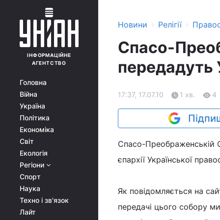
›
›
Новини
Релігії
Право
Спасо-Преоб
ІНФОРМАЦІЙНЕ
передадуть
АГЕНТСТВО
Головна
Війна
17:37, 17.07.10
1 хв.
4
Україна
Підпиш
Політика
Економіка
Світ
Спасо-Преображенській О
Екологія
єпархії Української право
Регіони
Спорт
Наука
Як повідомляється на сай
Техно і зв'язок
передачі цього собору ми
Лайт