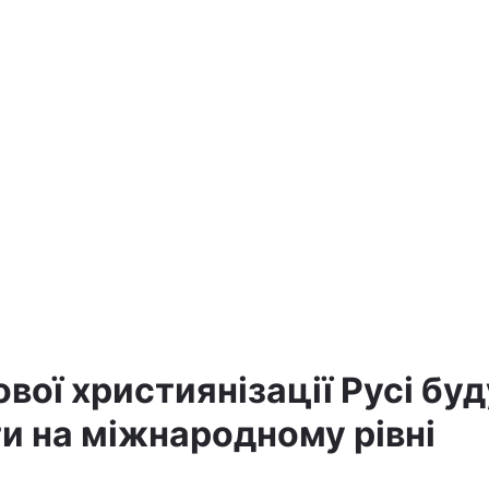
а
вої християнізації Русі бу
и на міжнародному рівні