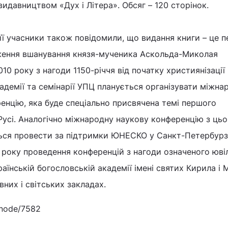
видавництвом «Дух і Літера». Обсяг – 120 сторінок.
 її учасники також повідомили, що видання книги – це 
ження вшанування князя-мученика Аскольда-Миколая
10 року з нагоди 1150-річчя від початку християнізації 
кадемії та семінарії УПЦ планується організувати міжна
енцію, яка буде спеціально присвячена темі першого
усі. Аналогічно міжнародну наукову конференцію з цьо
ься провести за підтримки ЮНЕСКО у Санкт-Петербурзі 
 року проведення конференцій з нагоди означеного юв
аїнській богословській академії імені святих Кирила і 
них і світських закладах.
/node/7582