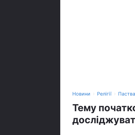
›
›
Новини
Релігії
Паств
Тему початко
досліджуват