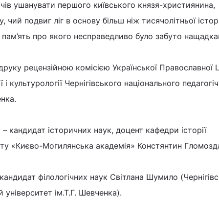
ачів ушанувати першого київського князя-християнина,
, чий подвиг ліг в основу більш ніж тисячолітньої історі
е пам’ять про якого несправедливо було забуто нащадка
руку рецензійною комісією Української Православної Ц
 і культурології Чернігівського національного педагогі
енка.
– кандидат історичних наук, доцент кафедри історії
ету «Києво-Могилянська академія» Констянтин Гломозд
кандидат філологічних наук Світлана Шумило (Чернігів
 університет ім.Т.Г. Шевченка).