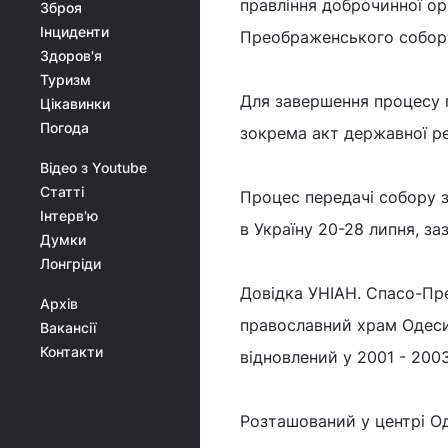
правління доброчинної ор
Зброя
Інциденти
Преображенського собору
Здоров'я
Туризм
Для завершення процесу п
Цікавинки
Погода
зокрема акт державної ре
Відео з Youtube
Статті
Процес передачі собору 
Інтерв'ю
в Україну 20-28 липня, за
Думки
Лонгріди
Довідка УНІАН. Спасо-Пр
Архів
православний храм Одеси 
Вакансії
Контакти
відновлений у 2001 - 200
Розташований у центрі Од