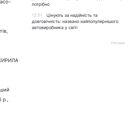
пасо-
потрібно
12:51
Цінують за надійність та
довговічність: названо найпопулярнішого
автовиробника у світі
ів,
Реклама
 КИРИЛА
ьший
 р.,