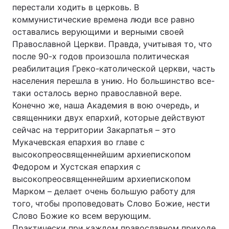
перестали ходить в церковь. В
Тема оформлення
коммунистические времена люди все равно
оставались верующими и верными своей
Православной Церкви. Правда, учитывая то, что
после 90-х годов произошла политическая
реабилитация Греко-католической церкви, часть
населения перешла в унию. Но большинство все-
таки осталось верно православной вере.
Конечно же, наша Академия в вою очередь, и
священники двух епархий, которые действуют
сейчас на территории Закарпатья – это
Мукачевская епархия во главе с
высокопреосвященнейшим архиепископом
Федором и Хустская епархия с
высокопреосвященнейшим архиепископом
Марком – делает очень большую работу для
того, чтобы проповедовать Слово Божие, нести
Слово Божие ко всем верующим.
Практически при каждом православном приходе