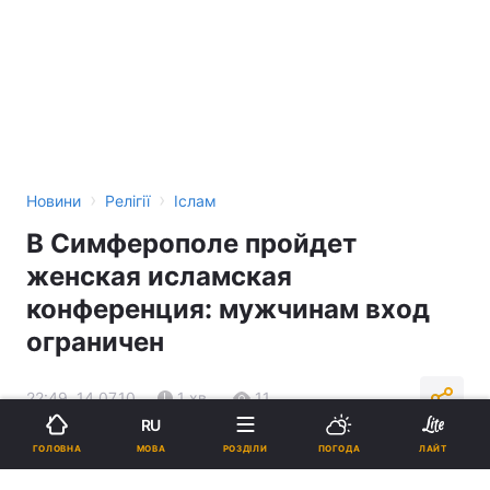
›
›
Новини
Релігії
Іслам
В Симферополе пройдет
женская исламская
конференция: мужчинам вход
ограничен
22:49, 14.07.10
1 хв.
11
RU
МОВА
ГОЛОВНА
РОЗДІЛИ
ПОГОДА
ЛАЙТ
Підпишіться на нас в Google