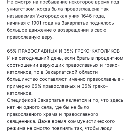
Не смотря на пребывание некоторое время под
униатством, когда была провозглашена так
Лонгріди
называемая Ужгородская уния 1646 года,
начиная с 1901 года на Закарпатье поднялось
Відео з Youtube
Статті
большое движение о возвращении в свою
православную веру.
Інтерв'ю
Думки
65% ПРАВОСЛАВНЫХ И 35% ГРЕКО-КАТОЛИКОВ
Архів
Вакансії
И на сегодняшний день, если брать в процентном
соотношении верующих православных и греко-
Контакти
католиков, то в Закарпатской области
большинство составляют именно православные -
Послуги
примерно 65% православных и 35% греко-
католиков.
Спецификой Закарпатья является и то, что здесь
нет ни одного села, где бы не было
православного храма и православного
священника. Даже время коммунистического
режима не смогло повлиять так, чтобы люди