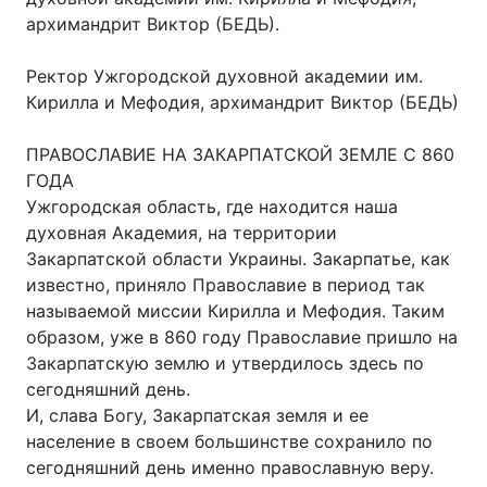
архимандрит Виктор (БЕДЬ).
Ректор Ужгородской духовной академии им.
Головна
Війна
Кирилла и Мефодия, архимандрит Виктор (БЕДЬ)
Україна
Політика
ПРАВОСЛАВИЕ НА ЗАКАРПАТСКОЙ ЗЕМЛЕ С 860
ГОДА
Економіка
Світ
Ужгородская область, где находится наша
духовная Академия, на территории
Спорт
Наука
Закарпатской области Украины. Закарпатье, как
известно, приняло Православие в период так
Техно і зв'язок
Лайт
называемой миссии Кирилла и Мефодия. Таким
Зброя
Інциденти
образом, уже в 860 году Православие пришло на
Закарпатскую землю и утвердилось здесь по
Здоров'я
Туризм
сегодняшний день.
И, слава Богу, Закарпатская земля и ее
Цікавинки
Погода
население в своем большинстве сохранило по
сегодняшний день именно православную веру.
Екологія
Регіони