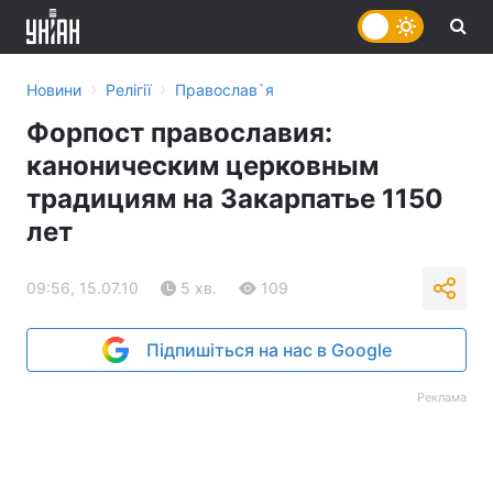
›
›
Новини
Релігії
Православ`я
Форпост православия:
каноническим церковным
традициям на Закарпатье 1150
лет
09:56, 15.07.10
5 хв.
109
Підпишіться на нас в Google
Реклама