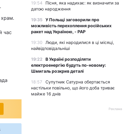
19:54
Пісня, яка надихає: як визначити за
т
датою народження
 храм.
19:35
У Польщі заговорили про
можливість перехоплення російських
ракет над Україною, - PAP
й час
19:30
Люди, які народилися в ці місяці,
найвідповідальніші
19:22
В Україні розподіляти
електроенергію будуть по-новому:
Шмигаль розкрив деталі
ада
18:57
Супутник Сатурна обертається
настільки повільно, що його доба триває
майже 16 днів
Реклама
s