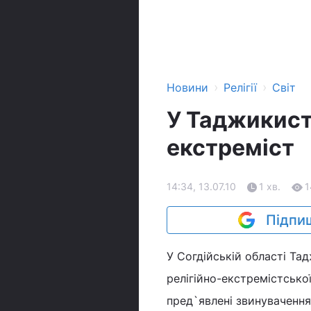
›
›
Новини
Релігії
Світ
У Таджикист
екстреміст
14:34, 13.07.10
1 хв.
1
Підпиш
У Согдійській області Та
релігійно-екстремістської
пред`явлені звинувачення