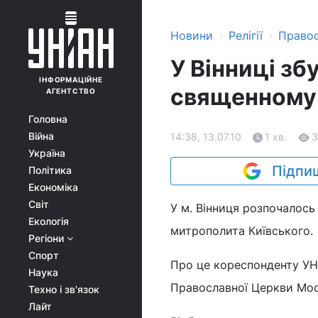
›
›
Новини
Релігії
Право
У Вінниці зб
ІНФОРМАЦІЙНЕ
священному
АГЕНТСТВО
Головна
Війна
14:38, 13.07.10
1 хв.
3
Україна
Підпиш
Політика
Економіка
Світ
У м. Вінниця розпочалось
Екологія
митрополита Київського.
Регіони
Спорт
Про це кореспонденту УНІ
Наука
Православної Церкви Мос
Техно і зв'язок
Лайт