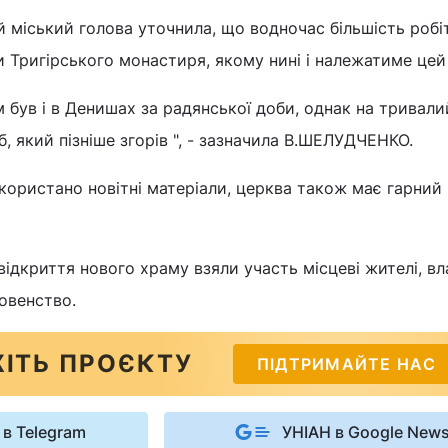
міський голова уточнила, що водночас більшість робі
 Тригірського монастиря, якому нині і належатиме цей
був і в Денишах за радянської доби, однак на тривали
б, який пізніше згорів ", - зазначила В.ШЕЛУДЧЕНКО.
користано новітні матеріали, церква також має гарний
відкриття нового храму взяли участь місцеві жителі, вл
овенство.
ІТЬ ПРОЄКТУ
ПІДТРИМАЙТЕ НАС
 в Telegram
УНІАН в Google New