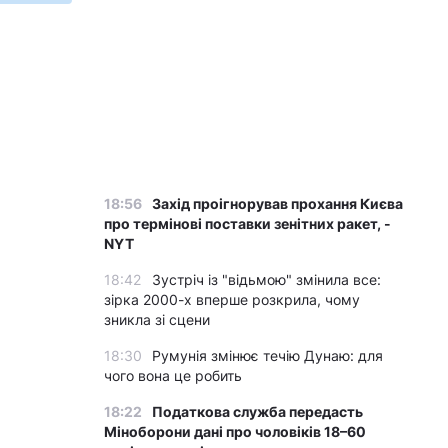
18:56
Захід проігнорував прохання Києва
про термінові поставки зенітних ракет, -
NYT
18:42
Зустріч із "відьмою" змінила все:
зірка 2000-х вперше розкрила, чому
зникла зі сцени
18:30
Румунія змінює течію Дунаю: для
чого вона це робить
18:22
Податкова служба передасть
Міноборони дані про чоловіків 18–60