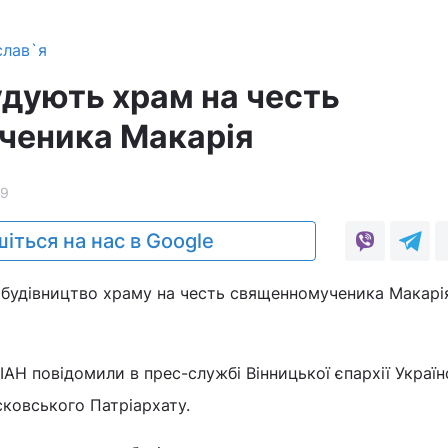
слав`я
удують храм на честь
ченика Макарія
9
іться на нас в Google
 будівництво храму на честь священномученика Макарі
АН повідомили в прес-службі Вінницької єпархії Україн
ковського Патріархату.