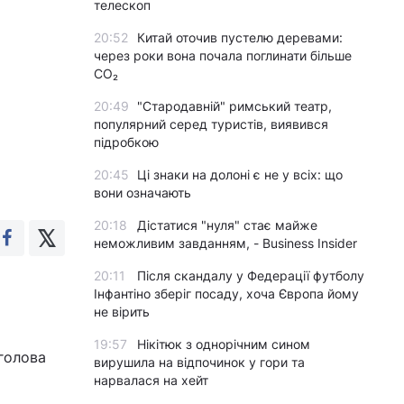
телескоп
20:52
Китай оточив пустелю деревами:
через роки вона почала поглинати більше
CO₂
20:49
"Стародавній" римський театр,
популярний серед туристів, виявився
підробкою
20:45
Ці знаки на долоні є не у всіх: що
вони означають
20:18
Дістатися "нуля" стає майже
неможливим завданням, - Business Insider
20:11
Після скандалу у Федерації футболу
Інфантіно зберіг посаду, хоча Європа йому
не вірить
19:57
Нікітюк з однорічним сином
голова
вирушила на відпочинок у гори та
нарвалася на хейт