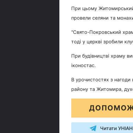
При цьому Житомирський 
провели селяни та монахи
"Свято-Покровський храм 
тоді у церкві зробили клу
При будівництві храму ви
іконостас.
В урочистостях з нагоди 
району та Житомира, дух
ДОПОМОЖ
Читати УНІАН