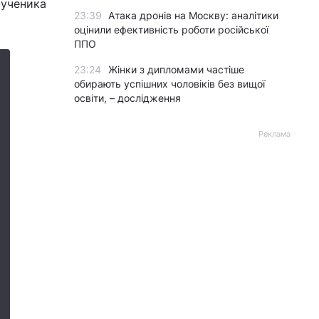
мученика
23:39
Атака дронів на Москву: аналітики
оцінили ефективність роботи російської
ППО
23:24
Жінки з дипломами частіше
обирають успішних чоловіків без вищої
освіти, – дослідження
Реклама