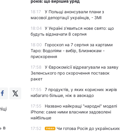
років: що вирішив уряд
18:17
У Польщі анонсували плани з
масової депортації українців, - ЗМІ
18:04
У Україні з'явиться нове свято: що
будуть відзначати 8 серпня
18:00
Гороскоп на 7 серпня за картами
й
Таро: Водоліям - вибір, Близнюкам -
прискорення
17:58
У Єврокомісії відреагували на заяву
Зеленського про скорочення поставок
ракет
17:55
7 продуктів, у яких корисних жирів
набагато більше, ніж в авокадо
17:55
Названо найкращі "народні" моделі
іці
iPhone: саме ними власники задоволені
найбільше
ь в
17:52
Чи готова Росія до українських
УНІАН