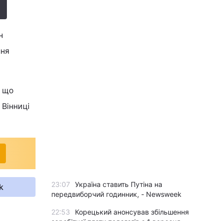
н
ння
, що
 Вінниці
23:07
Україна ставить Путіна на
k
передвиборчий годинник, - Newsweek
22:53
Корецький анонсував збільшення