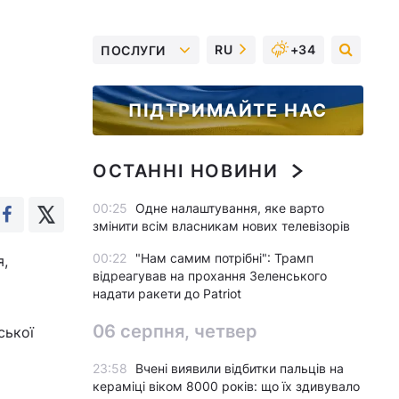
RU
+34
ПОСЛУГИ
ПІДТРИМАЙТЕ НАС
ОСТАННІ НОВИНИ
00:25
Одне налаштування, яке варто
змінити всім власникам нових телевізорів
00:22
"Нам самим потрібні": Трамп
я,
відреагував на прохання Зеленського
надати ракети до Patriot
06 серпня, четвер
ської
23:58
Вчені виявили відбитки пальців на
кераміці віком 8000 років: що їх здивувало