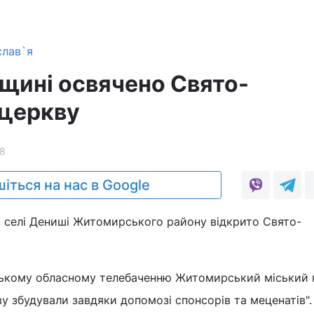
слав`я
ині освячено Свято-
 церкву
8
іться на нас в Google
в селі Дениші Житомирського району відкрито Свято-
ькому обласному телебаченню Житомирський міський 
 збудували завдяки допомозі спонсорів та меценатів".