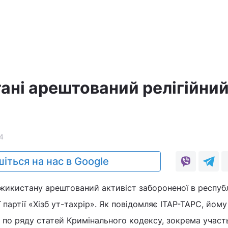
ані арештований релігійни
4
іться на нас в Google
джикистану арештований активіст забороненої в республ
 партії «Хізб ут-тахрір». Як повідомляє ІТАР-ТАРС, йому
 по ряду статей Кримінального кодексу, зокрема участ