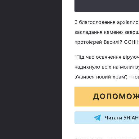
З благословення архієпи
закладання каменю зверш
протоієрей Василій СОНІН
“Під час освячення віруюч
надихнуло всіх на молитв
з’явився новий храм”, - г
ДОПОМОЖ
Читати УНІАН