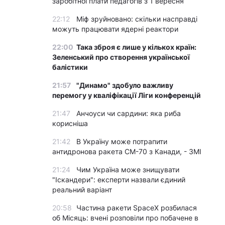
заробітної плати педагогів з 1 вересня
22:12
Міф зруйновано: скільки насправді
можуть працювати ядерні реактори
22:00
Така зброя є лише у кількох країн:
Зеленський про створення української
балістики
21:57
"Динамо" здобуло важливу
перемогу у кваліфікації Ліги конференцій
21:47
Анчоуси чи сардини: яка риба
корисніша
21:42
В Україну може потрапити
антидронова ракета CM-70 з Канади, - ЗМІ
21:24
Чим Україна може знищувати
"Іскандери": експерти назвали єдиний
реальний варіант
20:58
Частина ракети SpaceX розбилася
об Місяць: вчені розповіли про побачене в