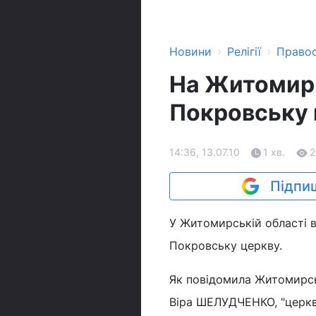
›
›
Новини
Релігії
Право
На Житомирщ
Покровську
14:36, 13.07.10
1 хв.
2
Підпиш
У Житомирській області 
Покровську церкву.
Як повідомила Житомирс
Віра ШЕЛУДЧЕНКО, "церкву