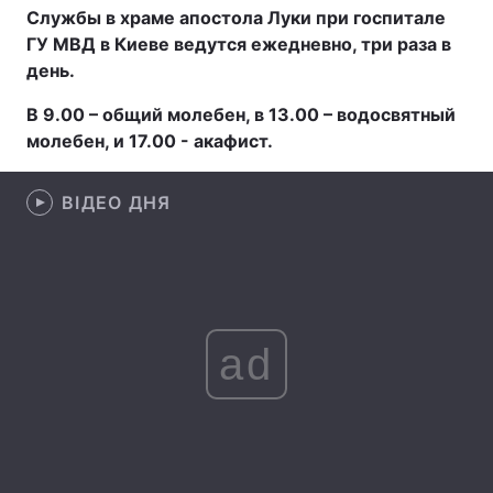
Службы в храме апостола Луки при госпитале
ГУ МВД в Киеве ведутся ежедневно, три раза в
день.
Головна
Війна
В 9.00 – общий молебен, в 13.00 – водосвятный
молебен, и 17.00 - акафист.
Україна
Політика
Економіка
Світ
ВІДЕО ДНЯ
Спорт
Наука
Техно і зв'язок
Лайт
Зброя
Інциденти
ad
Здоров'я
Туризм
Цікавинки
Погода
Екологія
Регіони