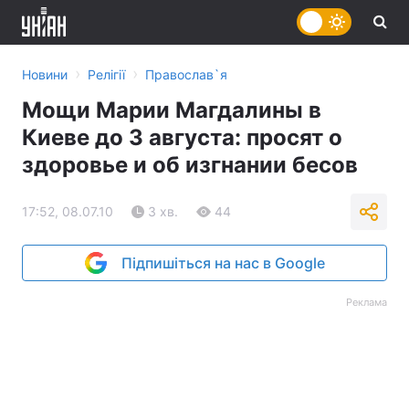
›
›
Новини
Релігії
Православ`я
Мощи Марии Магдалины в
Киеве до 3 августа: просят о
здоровье и об изгнании бесов
17:52, 08.07.10
3 хв.
44
Підпишіться на нас в Google
Реклама