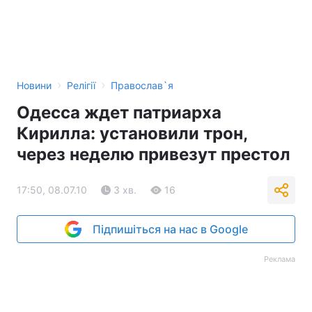
›
›
Новини
Релігії
Православ`я
Одесса ждет патриарха
Кирилла: установили трон,
через неделю привезут престол
17:50, 08.07.10
3 хв.
16
Підпишіться на нас в Google
Реклама