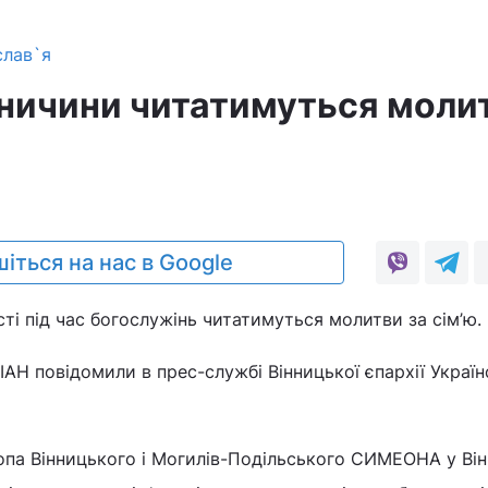
слав`я
нничини читатимуться моли
іться на нас в Google
сті під час богослужінь читатимуться молитви за сім’ю.
АН повідомили в прес-службі Вінницької єпархії Україн
опа Вінницького і Могилів-Подільського СИМЕОНА у Він