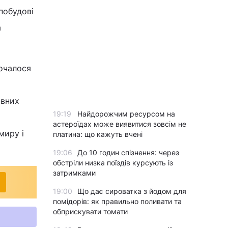
 побудові
а
почалося
авних
19:19
Найдорожчим ресурсом на
астероїдах може виявитися зовсім не
миру і
платина: що кажуть вчені
19:06
До 10 годин спізнення: через
обстріли низка поїздів курсують із
затримками
19:00
Що дає сироватка з йодом для
помідорів: як правильно поливати та
обприскувати томати