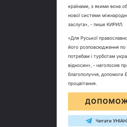
країнами, з якими вона об
нової системи міжнародни
заслуга», - пише КИРИЛ.
«Для Руської православно
його розповсюдження по С
потребам і турботам укра
відносин», - наголосив п
благополуччя, допомоги Бож
процвітання.
ДОПОМОЖ
Читати УНІАН