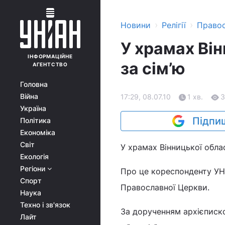
›
›
Новини
Релігії
Право
У храмах Ві
ІНФОРМАЦІЙНЕ
за сім’ю
АГЕНТСТВО
Головна
Війна
17:29, 08.07.10
1 хв.
3
Україна
Підпиш
Політика
Економіка
Світ
У храмах Вінницької обла
Екологія
Регіони
Про це кореспонденту УНІ
Спорт
Православної Церкви.
Наука
Техно і зв'язок
За дорученням архієписк
Лайт