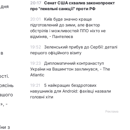
20:17
Сенат США схвалив законопроект
 дня
про "пекельні санкції" проти РФ
20:01
Київ буде значно краще
підготовлений до зими, але фактор
обстрілів і можливостей ППО ніхто не
відміняв, - Пантелеєв
й
19:52
Зеленський прибув до Сербії: деталі
 в
першого офіційного візиту
19:23
Дипломатичний контранаступ
України на Вашингтон захлинувся, - The
Atlantic
сті.
рясінь
19:21
5 найкращих бездротових
навушників для Android: фахівці назвали
Вашого
головні хіти
», -
Реклама
їни з