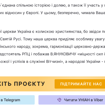
`єднана спільною історією і долею, а також її участь у
х відносин у Європі. У цьому, безперечно, чимала Ваш
ї церкви Україна є колискою християнства, бо звідси 
вятій Русі. Тому наша церква приділяє особливу увагу
їнського народу, зокрема, гармонізації церковно-держ
редстоятель РПЦ і побажав В.ЯНУКОВИЧУ «міцності сил і
ої і успіхів в служінні Вітчизні», а народові України - 
ІТЬ ПРОЄКТУ
ПІДТРИМАЙТЕ НАС
 в Telegram
Читати УНІАН в Viber