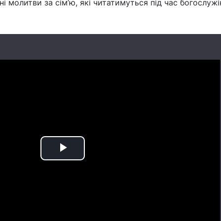
і молитви за сім’ю, які читатимуться під час богослужін
Play
Video