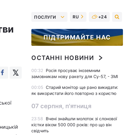
RU
+24
ПОСЛУГИ
тви
ПІДТРИМАЙТЕ НАС
ОСТАННІ НОВИНИ
00:32
Росія просуває іноземним
замовникам нову ракету для Су-57, - ЗМІ
00:05
Старий монітор ще рано викидати:
як використати його повторно з користю
ської
07 серпня, п'ятниця
23:58
Вчені знайшли молоток зі слонової
кістки віком 500 000 років: про що він
ницькій
свідчить