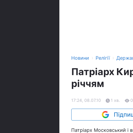
›
›
Новини
Релігії
Держа
Патріарх Кир
річчям
17:24, 08.07.10
1 хв.
0
Підпиш
Патріарх Московський і в