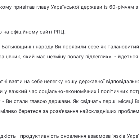
ому привітав главу Української держави із 60-річчям з
 на офіційному сайті РПЦ.
я Батьківщині і народу Ви проявили себе як талановити
рацівник, який має незміну повагу підлеглих», - йдеться
тні взяти на себе нелегку ношу державної відповідально
и у важкий час соціально-економічних і політичних пот
 - Ви стали главою держави. Як свідчать перші місяці 
сміливо беретеся за розв’язання найскладніших проблем
дкість і продуктивність оновлення взаємозв`язків Укра