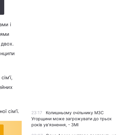
ами і
жями
 двох.
инципи
ім’ї,
ейних
ї сім’ї.
23:17
Колишньому очільнику МЗС
Угорщини може загрожувати до трьох
років ув'язнення, - ЗМІ