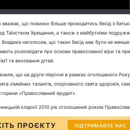
вважає, що повинно більше проводитись бесід з батьк
д Таїнством Хрещення, а також з майбутніми подруж
. Владика наголосив, що таких бесід має бути не менше
мають розповідати про основи православної віри та пр
м’ї та виховання дітей.
чили, що на друге півріччя в рамках оголошеного Року с
ята сімейних талантів, спортивного свята здоров’я, сім
ікторини «Православний ерудит».
нницькій єпархії 2010 рік оголошений роком Православно
ІТЬ ПРОЄКТУ
ПІДТРИМАЙТЕ НАС