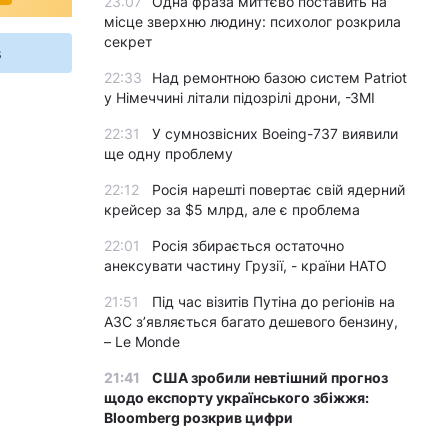
23:07
Одна фраза миттєво поставить на
місце зверхню людину: психолог розкрила
секрет
s
22:33
Над ремонтною базою систем Patriot
у Німеччині літали підозрілі дрони, -ЗМІ
22:31
У сумнозвісних Boeing-737 виявили
ще одну проблему
22:12
Росія нарешті повертає свій ядерний
крейсер за $5 млрд, але є проблема
22:01
Росія збирається остаточно
анексувати частину Грузії, - країни НАТО
21:51
Під час візитів Путіна до регіонів на
АЗС з’являється багато дешевого бензину,
– Le Monde
21:41
США зробили невтішний прогноз
щодо експорту українського збіжжя:
Bloomberg розкрив цифри