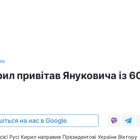
ва
ил привітав Януковича із 6
іться на нас в Google
сієї Русі Кирил направив Президентові України Віктору