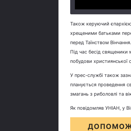
Також керуючий єпархією 
хрещеними батьками пере
перед Таїнством Вінчання
Під час бесід священики 
побудови християнської сі
У прес-службі також зазна
планується проведення св
змагань з риболовлі та в
Як повідомляв УНІАН, у Ві
ДОПОМОЖ