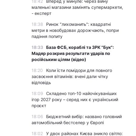
18:42
Вперед у минуле: через війну
маленькі магазини замінять супермаркети,
- експерт
18:38
Ринок "лихоманить": квадратні
метри в новобудовах дорожчають, попри
падіння попиту
18:33
База ФСБ, кораблі та ЗРК "Бук":
Мадяр розкрив результати ударів по
російським цілям (відео)
18:20
Коли їсти помідори для повного
засвоєння вітамінів: вчені дали чітку
відповідь
18:09
Складено топ-10 найочікуваніших
ігор 2027 року – серед них є український
проєкт
18:06
Бюджетний вибір: названо головний
автомобільний бестселер у Європі
18:02
У двох районах Києва зникло світло: