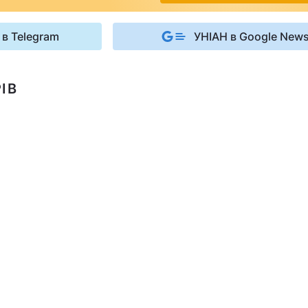
 в Telegram
УНІАН в Google New
ІВ