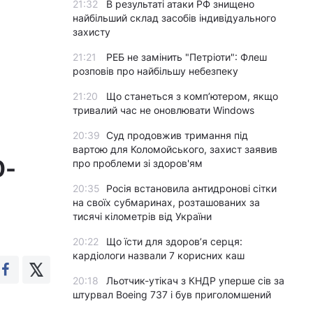
21:32
В результаті атаки РФ знищено
найбільший склад засобів індивідуального
захисту
21:21
РЕБ не замінить "Петріоти": Флеш
розповів про найбільшу небезпеку
21:20
Що станеться з комп’ютером, якщо
тривалий час не оновлювати Windows
20:39
Суд продовжив тримання під
вартою для Коломойського, захист заявив
0-
про проблеми зі здоров'ям
20:35
Росія встановила антидронові сітки
на своїх субмаринах, розташованих за
тисячі кілометрів від України
20:22
Що їсти для здоров’я серця:
кардіологи назвали 7 корисних каш
20:18
Льотчик-утікач з КНДР уперше сів за
штурвал Boeing 737 і був приголомшений