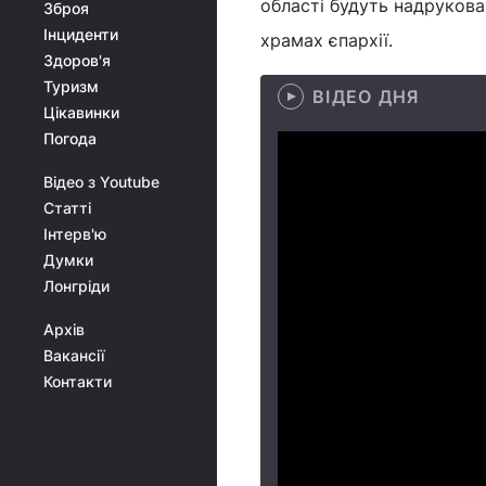
області будуть надрукован
Зброя
Інциденти
храмах єпархії.
Здоров'я
Туризм
ВІДЕО ДНЯ
Цікавинки
Погода
Відео з Youtube
Статті
Інтерв'ю
Думки
Лонгріди
Архів
Вакансії
Контакти