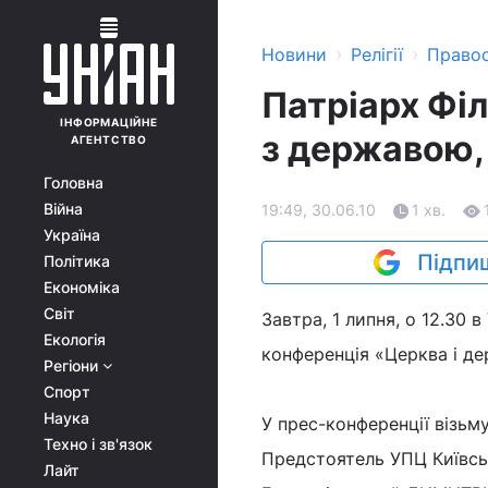
›
›
Новини
Релігії
Право
Патріарх Філ
ІНФОРМАЦІЙНЕ
з державою,
АГЕНТСТВО
Головна
Війна
19:49, 30.06.10
1 хв.
Україна
Підпиш
Політика
Економіка
Світ
Завтра, 1 липня, о 12.30 
Екологія
конференція «Церква і дер
Регіони
Спорт
Наука
У прес-конференції візьму
Техно і зв'язок
Предстоятель УПЦ Київсь
Лайт