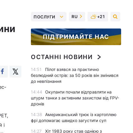
RU
+21
ПОСЛУГИ
сини
ПІДТРИМАЙТЕ НАС
ОСТАННІ НОВИНИ
14:51
Пілот взявся за практично
безлюдний острів: за 50 років він змінився
до невпізнання
ес-
14:44
Окупанти почали відправляти на
штурм танки з активним захистом від FPV-
дронів
14:38
Американський трюк із картоплею
РЕТ,
фрі допомагає швидко загустити суп
 і
14:27
Хіт 1983 року став однією з