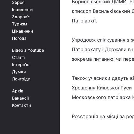
Бориспільський ДИМИТРІЙ,
Зброя
Інциденти
єпископ Васильківський Є
Здоров'я
Патріархії.
Туризм
Цікавинки
Погода
Упродовж спілкування з ж
Патріархату і Держави в н
Відео з Youtube
Статті
зокрема питанню: чи пере
Інтерв'ю
Думки
Також учасники дадуть ві
Лонгріди
Хрещення Київської Руси 
Архів
Московського патріарха К
Вакансії
Контакти
Реєстрація на місці за р