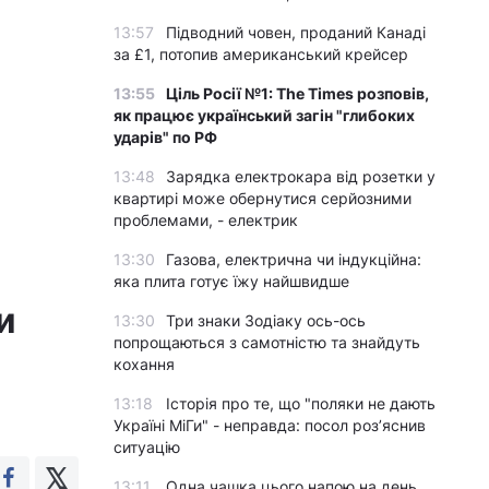
13:57
Підводний човен, проданий Канаді
за £1, потопив американський крейсер
13:55
Ціль Росії №1: The Times розповів,
як працює український загін "глибоких
ударів" по РФ
13:48
Зарядка електрокара від розетки у
квартирі може обернутися серйозними
проблемами, - електрик
13:30
Газова, електрична чи індукційна:
яка плита готує їжу найшвидше
и
13:30
Три знаки Зодіаку ось-ось
попрощаються з самотністю та знайдуть
кохання
13:18
Історія про те, що "поляки не дають
Україні МіГи" - неправда: посол роз’яснив
ситуацію
13:11
Одна чашка цього напою на день