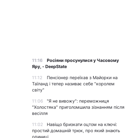
11:16
Росіяни просунулися у Часовому
Яру, - DeepState
11:12
Пенсіонер переїхав з Майорки на
Таїланд і тепер називає себе "королем
світу"
11:06
"Я не вивожу": переможниця
"Холостяка" приголомшила зізнанням після
весілля
11:02
Навіщо бризкати оцтом на ключі:
простий домашній трюк, про який знають
одиниці