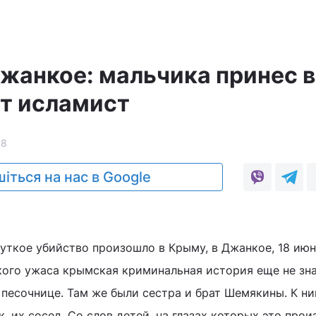
а
Джанкое: мальчика принес в
т исламист
18
іться на нас в Google
уткое убийство произошло в Крыму, в Джанкое, 18 июн
кого ужаса крымская криминальная история еще не зн
 песочнице. Там же были сестра и брат Шемякины. К н
 их сосед. Со слов детей, на глазах которых это прои