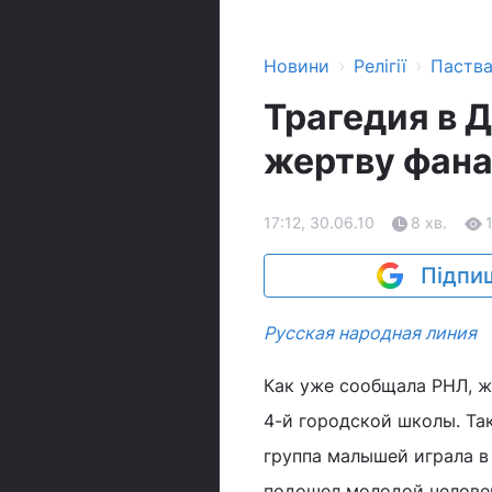
›
›
Новини
Релігії
Паств
Трагедия в 
жертву фана
17:12, 30.06.10
8 хв.
Підпиш
Русская народная линия
Как уже сообщала РНЛ, ж
4-й городской школы. Та
группа малышей играла в
подошел молодой человек,