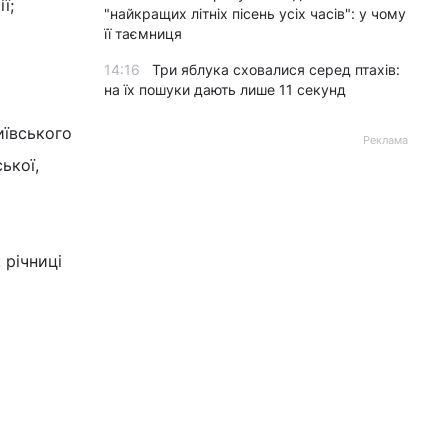
ї;
"найкращих літніх пісень усіх часів": у чому
її таємниця
14:16
Три яблука сховалися серед птахів:
на їх пошуки дають лише 11 секунд
иївського
Реклама
ької,
 річниці