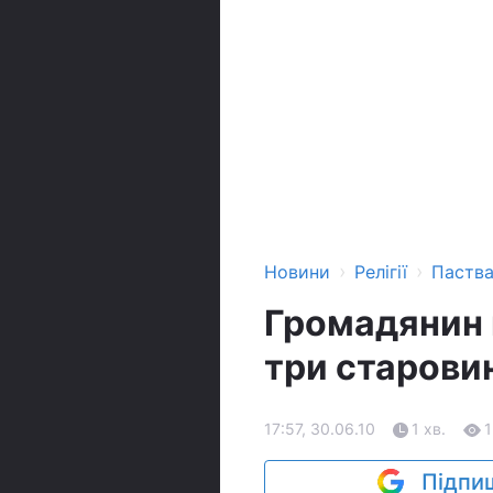
›
›
Новини
Релігії
Паств
Громадянин 
три старовин
17:57, 30.06.10
1 хв.
1
Підпиш