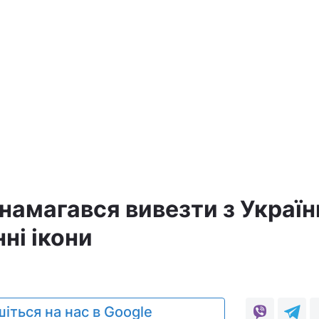
а
намагався вивезти з Україн
ні ікони
іться на нас в Google