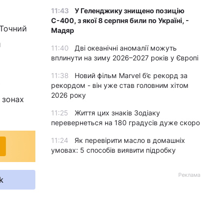
11:43
У Геленджику знищено позицію
С-400, з якої 8 серпня били по Україні, -
 Точний
Мадяр
й
11:40
Дві океанічні аномалії можуть
вплинути на зиму 2026–2027 років у Європі
11:38
Новий фільм Marvel б’є рекорд за
ю
рекордом - він уже став головним хітом
2026 року
 зонах
11:25
Життя цих знаків Зодіаку
перевернеться на 180 градусів дуже скоро
11:24
Як перевірити масло в домашніх
умовах: 5 способів виявити підробку
Реклама
k