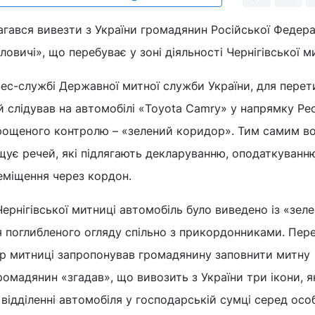
агався вивезти з України громадянин Російської Федера
овичі», що перебуває у зоні діяльності Чернігівської м
ес-службі Державної митної служби України, для перет
 слідував на автомобілі «Toyota Camry» у напрямку Ре
прощеного контролю – «зелений коридор». Тим самим во
щує речей, які підлягають декларуванню, оподаткуванн
міщення через кордон.
Чернігівської митниці автомобіль було виведено із «зел
я поглибленого огляду спільно з прикордонниками. Пер
ор митниці запропонував громадянину заповнити митну
ромадянин «згадав», що вивозить з України три ікони, я
відділенні автомобіля у господарській сумці серед осо