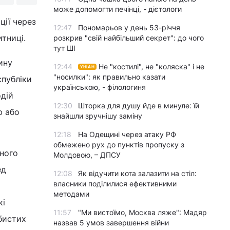
може допомогти печінці, - дієтологи
ції через
12:47
Пономарьов у день 53-річчя
итниці.
розкрив "свій найбільший секрет": до чого
тут ШІ
ину
12:44
Не "костилі", не "коляска" і не
УНІАН
"носилки": як правильно казати
спубліки
українською, - філологиня
дій
12:30
Шторка для душу йде в минуле: їй
ю або
знайшли зручнішу заміну
12:18
На Одещині через атаку РФ
обмежено рух до пунктів пропуску з
еного
Молдовою, – ДПСУ
ед
12:08
Як відучити кота залазити на стіл:
власники поділилися ефективними
методами
кі
11:57
"Ми вистоїмо, Москва ляже": Мадяр
бистих
назвав 5 умов завершення війни