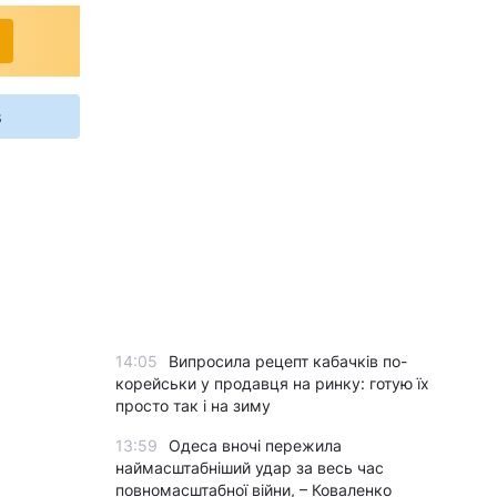
s
14:05
Випросила рецепт кабачків по-
корейськи у продавця на ринку: готую їх
просто так і на зиму
13:59
Одеса вночі пережила
наймасштабніший удар за весь час
повномасштабної війни, – Коваленко