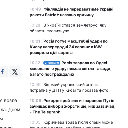
10:49
Фінляндія не передаватиме Україні
ракети Patriot: названо причину
10:28
В Україні стався землетрус: яку
область сколихнуло
10:21
Росія готує масштабні удари по
Києву напередодні 24 серпня: в ISW
розкрили цілі ворога
10:12
Росія завдала по Одесі
ОНОВЛЕНО
масованого удару: немає світла та води,
багато постраждалих
10:09
Відомий український співак
потрапив у ДТП у Києві та показав фото
я возле
10:06
Рекордні рейтинги і параноя: Путін
зачищає вибори жорсткіше, ніж зазвичай,
ала. Днем
- The Telegraph
им
10:05
Коричнева трава після спеки може
зошло,
ожити: що радять зробити експерти