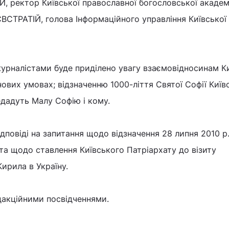
 ректор Київської православної богословської академі
ВСТРАТІЙ, голова Інформаційного управління Київської
урналістами буде приділено увагу взаємовідносинам К
ових умовах; відзначенню 1000-ліття Святої Софії Київс
дадуть Малу Софію і кому.
дповіді на запитання щодо відзначення 28 липня 2010 р.
та щодо ставлення Київського Патріархату до візиту
ирила в Україну.
едакційними посвідченнями.