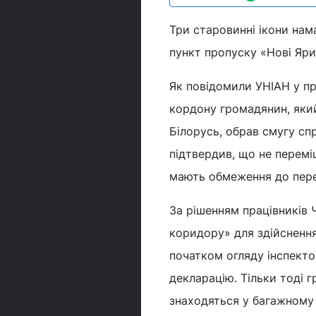
Три старовинні ікони нам
пункт пропуску «Нові Ярил
Як повідомили УНІАН у пр
кордону громадянин, який
Білорусь, обрав смугу с
підтвердив, що не перемі
мають обмеження до пере
За рішенням працівників 
коридору» для здійсненн
початком огляду інспект
декларацію. Тільки тоді г
знаходяться у багажному 