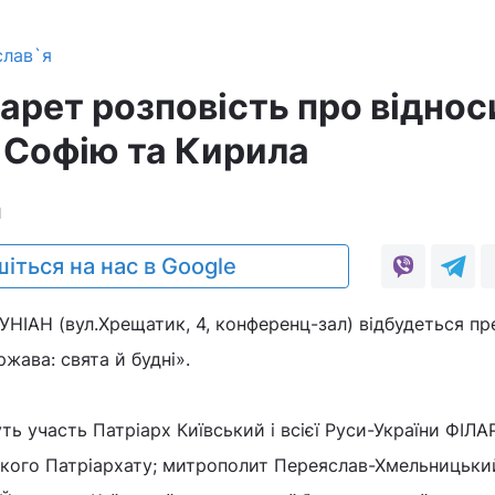
слав`я
арет розповість про відно
 Софію та Кирила
1
іться на нас в Google
в УНІАН (вул.Хрещатик, 4, конференц-зал) відбудеться пр
жава: свята й будні».
ть участь Патріарх Київський і всієї Руси-України ФІЛА
кого Патріархату; митрополит Переяслав-Хмельницький