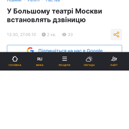
У Большому театрі Москви
встановлять дзвіницю
13:30, 27.06.10
2 хв.
33
Підпишіться на нас в Google
RU
Реклама
МОВА
ГОЛОВНА
РОЗДІЛИ
ПОГОДА
ЛАЙТ
ad