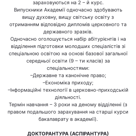
зараховуються на 2 – й курс.
Випускники Академії одночасно здобувають
Лонгріди
вищу духовну, вищу світську освіту з
отриманням відповідно дипломів церковного та
Відео з Youtube
Статті
державного зразків.
Одночасно оголошується набір абітурієнтів і на
Інтерв'ю
Думки
відділення підготовки молодших спеціалістів зі
спеціальною освітою на основі базової загальної
Архів
Вакансії
середньої освіти (9 – ти класів) за
спеціальностями:
Контакти
–Державне та канонічне право;
Послуги
–Економіка приходу;
–Інформаційні технології в церковно-приходській
діяльності.
Термін навчання – 3 роки на деному відділенні (з
правом подальшого зарахування на старші курси
бакалаврату в академії).
ДОКТОРАНТУРА (АСПІРАНТУРА)