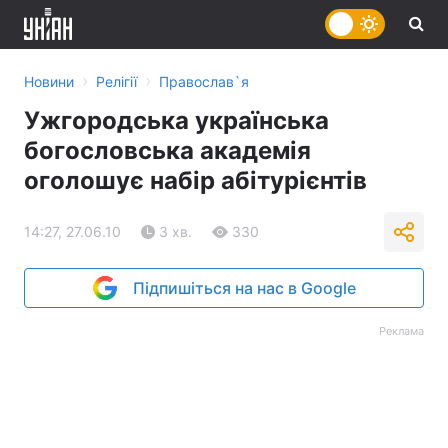
›
›
Новини
Релігії
Православ`я
Ужгородська українська
богословська академія
оголошує набір абітурієнтів
14:27, 27.06.10
3 хв.
330
Підпишіться на нас в Google
Реклама