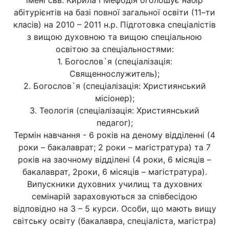
імені свв. Кирила і Мефодія оголошує набір
абітурієнтів на базі повної загальної освіти (11–ти
класів) на 2010 – 2011 н.р. Підготовка спеціалістів
з вищою духовною та вищою спеціальною
Головна
Війна
освітою за спеціальностями:
1. Богослов`я (спеціалізація:
Україна
Політика
Священнослужитель);
2. Богослов`я (спеціалізація: Християнський
Економіка
Світ
місіонер);
3. Теологія (спеціалізація: Християнський
Спорт
Наука
педагог);
Техно і зв'язок
Лайт
Термін навчання - 6 років на деному відділенні (4
роки – бакалаврат; 2 роки – магістратура) та 7
Зброя
Інциденти
років на заочному відділені (4 роки, 6 місяців –
бакалаврат, 2роки, 6 місяців – магістратура).
Здоров'я
Туризм
Випускники духовних училищ та духовних
семінарій зараховуються за співбесідою
Цікавинки
Погода
відповідно на 3 – 5 курси. Особи, що мають вищу
світську освіту (бакалавра, спеціаліста, магістра)
Екологія
Регіони