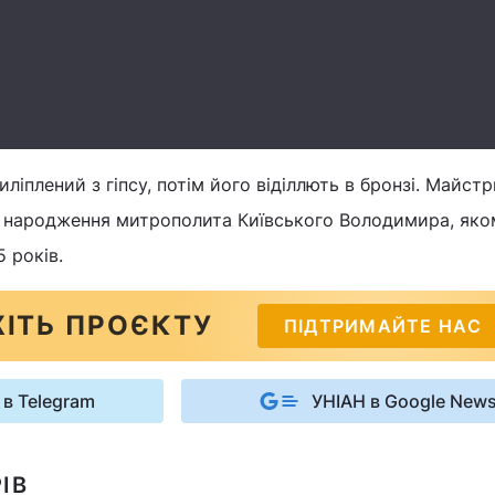
ліплений з гіпсу, потім його віділлють в бронзі. Майст
 народження митрополита Київського Володимира, яко
 років.
ІТЬ ПРОЄКТУ
ПІДТРИМАЙТЕ НАС
 в Telegram
УНІАН в Google New
ІВ