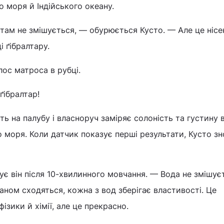
 моря й Індійського океану.
там не змішується, — обурюється Кусто. — Але це нісе
і ґібралтару.
ос матроса в рубці.
ґібралтар!
ь на палубу і власноруч заміряє солоність та густину 
 моря. Коли датчик показує перші результати, Кусто зн
є він після 10-хвилинного мовчання. — Вода не змішує
еаном сходяться, кожна з вод зберігає властивості. Це
ізики й хімії, але це прекрасно.