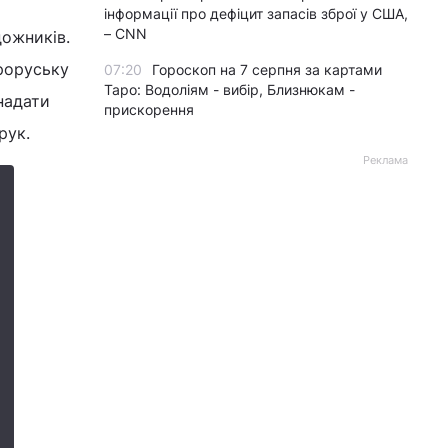
інформації про дефіцит запасів зброї у США,
– CNN
дожників.
ароруську
07:20
Гороскоп на 7 серпня за картами
Таро: Водоліям - вибір, Близнюкам -
надати
прискорення
рук.
Реклама