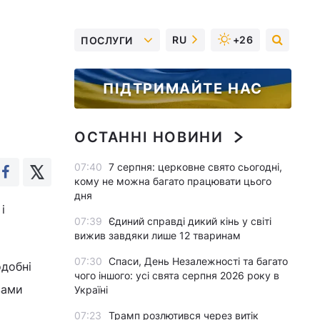
RU
+26
ПОСЛУГИ
ПІДТРИМАЙТЕ НАС
ОСТАННІ НОВИНИ
07:40
7 серпня: церковне свято сьогодні,
кому не можна багато працювати цього
дня
і
07:39
Єдиний справді дикий кінь у світі
вижив завдяки лише 12 тваринам
07:30
Спаси, День Незалежності та багато
одобні
чого іншого: усі свята серпня 2026 року в
вами
Україні
07:23
Трамп розлютився через витік