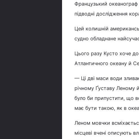
Французький океанограф 5
підводні дослідження кора
Цей колишній американськ
судно обладнане найсуча
Цього разу Кусто хоче до
Атлантичного океану й С
— Ці дві маси води злива
річному Ґуставу Леному й
було би припустити, що в
має бути такою, як в оке
Леном мовчки всміхається
місцеві вчені описують в