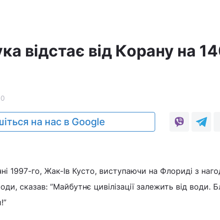
а
ка відстає від Корану на 1
10
іться на нас в Google
ічні 1997-го, Жак-Ів Кусто, виступаючи на Флориді з наг
оди, сказав: ”Майбутнє цивілізації залежить від води. 
!”