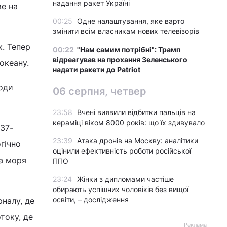
надання ракет Україні
ве на
00:25
Одне налаштування, яке варто
змінити всім власникам нових телевізорів
к. Тепер
00:22
"Нам самим потрібні": Трамп
відреагував на прохання Зеленського
океану.
надати ракети до Patriot
води
06 серпня, четвер
23:58
Вчені виявили відбитки пальців на
кераміці віком 8000 років: що їх здивувало
 37-
23:39
Атака дронів на Москву: аналітики
гічно
оцінили ефективність роботи російської
на моря
ППО
23:24
Жінки з дипломами частіше
обирають успішних чоловіків без вищої
освіти, – дослідження
налу, де
току, де
Реклама