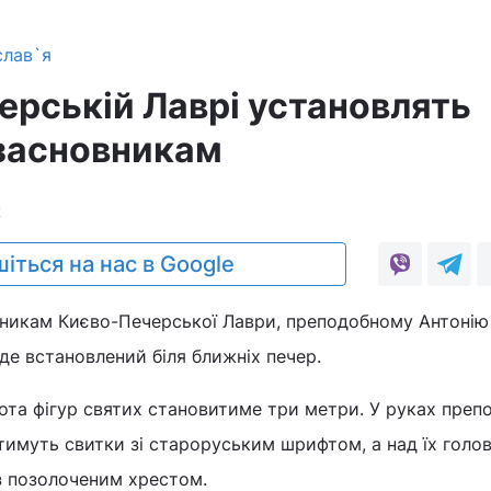
слав`я
ерській Лаврі установлять
 засновникам
2
іться на нас в Google
никам Києво-Печерської Лаври, преподобному Антонію 
е встановлений біля ближніх печер.
ота фігур святих становитиме три метри. У руках преп
тимуть свитки зі староруським шрифтом, а над їх голо
з позолоченим хрестом.