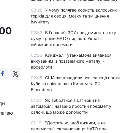
03:28
У чому полягає користь волоських
горіхів для серця, мозку та зміцнення
імунітету
400
02:52
В Генштабі ЗСУ повідомили, на яку
суму країни НАТО виділять Україні
військової допомоги
02:26
Кинджал Тутанхамона виявився
викуваним із позаземного металу, -
археологи
02:05
США запровадили нові санкції проти
Куби за співпрацю з Китаєм та РФ, -
Bloomberg
01:23
Як вибратися з багнюки на
оди
автомобілі: названо простий предмет у
салоні, що може допомогти
Благаю
01:19
"Достатньо, щоб вижити, а не
перемогти": ексчиновниця НАТО про