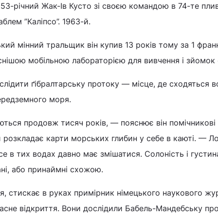
3-річний Жак-Ів Кусто зі своєю командою в 74-те пли
блем ”Каліпсо”. 1963-й.
ий мінний тральщик він купив 13 років тому за 1 фран
снішою мобільною лабораторією для вивчення і зйомок 
слідити ґібралтарську протоку — місце, де сходяться 
ередземного моря.
ються продовж тисяч років, — пояснює він помічникові
 розкладає карти морських глибин у себе в каюті. — Ло
се в тих водах давно має змішатися. Солоність і густи
ані, або принаймні схожою.
, стискає в руках примірник німецького наукового жур
ласне відкриття. Вони дослідили Бабель-Мандебську про