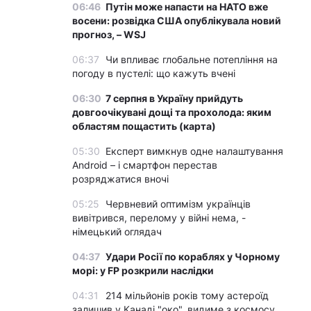
06:46
Путін може напасти на НАТО вже
восени: розвідка США опублікувала новий
прогноз, – WSJ
06:37
Чи впливає глобальне потепління на
погоду в пустелі: що кажуть вчені
06:30
7 серпня в Україну прийдуть
довгоочікувані дощі та прохолода: яким
областям пощастить (карта)
05:30
Експерт вимкнув одне налаштування
Android – і смартфон перестав
розряджатися вночі
05:25
Червневий оптимізм українців
вивітрився, перелому у війні нема, -
німецький оглядач
04:37
Удари Росії по кораблях у Чорному
морі: у FP розкрили наслідки
04:31
214 мільйонів років тому астероїд
залишив у Канаді "око", видиме з космосу