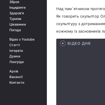
Зброя
Інциденти
Над пам`ятником протягом
Здоров'я
Як говорить скульптор Оле
Туризм
скульптуру з дотримання
Цікавинки
Погода
кожному із засновників л
Відео з Youtube
ВІДЕО ДНЯ
Статті
Інтерв'ю
Думки
Лонгріди
Архів
Вакансії
Контакти