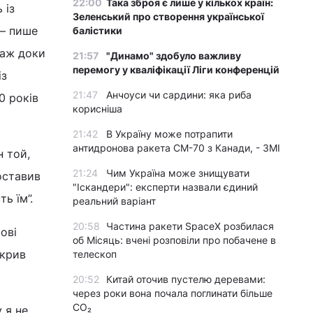
22:00
Така зброя є лише у кількох країн:
 із
Зеленський про створення української
 — пише
балістики
 аж доки
21:57
"Динамо" здобуло важливу
перемогу у кваліфікації Ліги конференцій
із
21:47
Анчоуси чи сардини: яка риба
0 років
корисніша
21:42
В Україну може потрапити
антидронова ракета CM-70 з Канади, - ЗМІ
н той,
21:24
Чим Україна може знищувати
оставив
"Іскандери": експерти назвали єдиний
ь їм”.
реальний варіант
20:58
Частина ракети SpaceX розбилася
ові
об Місяць: вчені розповіли про побачене в
акрив
телескоп
20:52
Китай оточив пустелю деревами:
через роки вона почала поглинати більше
CO₂
 я не