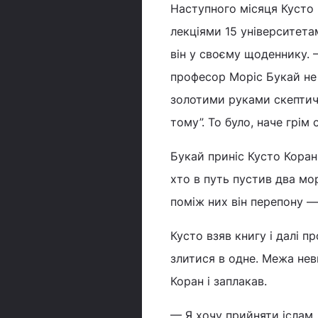
Наступного місяця Кусто п
лекціями 15 університета
він у своєму щоденнику. 
професор Моріс Букай не 
золотими руками скептичн
тому”. То було, наче грім 
Букай приніс Кусто Коран 
хто в путь пустив два мо
поміж них він перепону —
Кусто взяв книгу і далі п
злитися в одне. Межа нев
Коран і заплакав.
— Я хочу прийняти іслам,