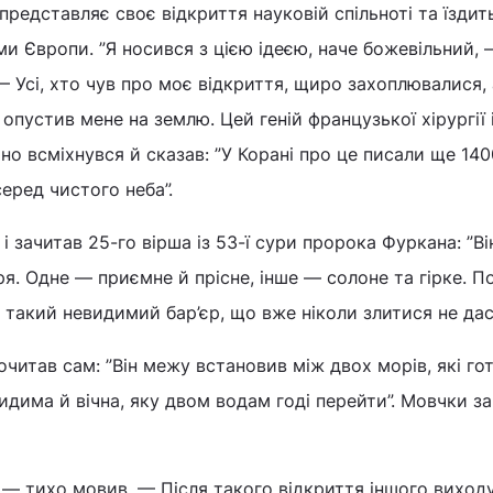
редставляє своє відкриття науковій спільноті та їздить
ми Європи. ”Я носився з цією ідеєю, наче божевільний,
— Усі, хто чув про моє відкриття, щиро захоплювалися,
опустив мене на землю. Цей геній французької хірургії 
о всміхнувся й сказав: ”У Корані про це писали ще 140
серед чистого неба”.
і зачитав 25-го вірша із 53-ї сури пророка Фуркана: ”Ві
ря. Одне — приємне й прісне, інше — солоне та гірке. П
 такий невидимий бар’єр, що вже ніколи злитися не даст
рочитав сам: ”Він межу встановив між двох морів, які гот
идима й вічна, яку двом водам годі перейти”. Мовчки з
 — тихо мовив. — Після такого відкриття іншого виходу