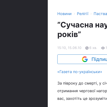
›
›
Новини
Релігії
Паств
”Сучасна нау
років”
15:10, 15.06.10
6 хв.
Підпиш
«Газета по-українськи»
За півроку до смерті, у с
отримання чергової нагор
вас, захотіть це зрозуміти