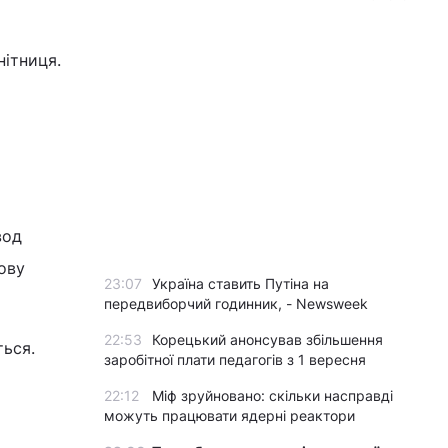
нітниця.
вод
ову
23:07
Україна ставить Путіна на
передвиборчий годинник, - Newsweek
22:53
Корецький анонсував збільшення
ться.
заробітної плати педагогів з 1 вересня
22:12
Міф зруйновано: скільки насправді
можуть працювати ядерні реактори