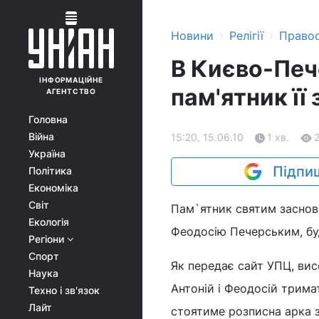
›
›
Новини
Релігії
Право
В Києво-Печ
ІНФОРМАЦІЙНЕ
пам'ятник її
АГЕНТСТВО
Головна
Війна
15:20, 15.06.10
1 хв.
Україна
Підпиш
Політика
Економіка
Світ
Пам`ятник святим заснов
Екологія
Феодосію Печерським, буд
Регіони
Спорт
Як передає сайт УПЦ, вис
Наука
Антоній і Феодосій трима
Техно і зв'язок
Лайт
стоятиме розписна арка 