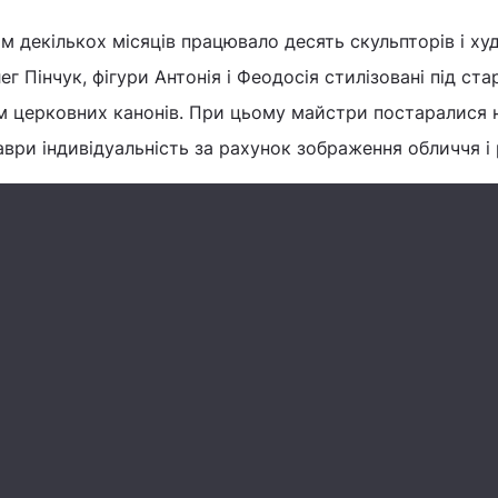
 декількох місяців працювало десять скульпторів і ху
г Пінчук, фігури Антонія і Феодосія стилізовані під ст
м церковних канонів. При цьому майстри постаралися 
аври індивідуальність за рахунок зображення обличчя і 