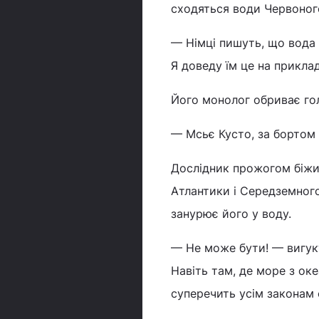
сходяться води Червоного
— Німці пишуть, що вода 
Я доведу їм це на приклад
Його монолог обриває гол
— Мсьє Кусто, за бортом 
Дослідник прожогом біжит
Атлантики і Середземного
занурює його у воду.
— Не може бути! — вигуку
Навіть там, де море з ок
суперечить усім законам ф