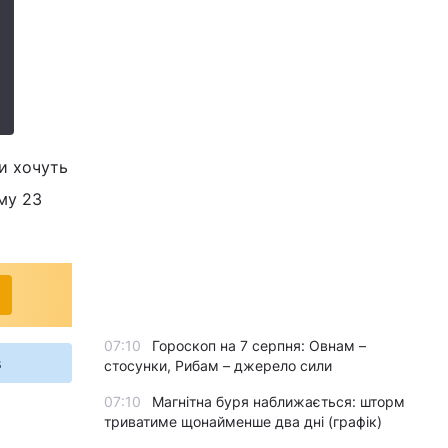
ри хочуть
му 23
07:10
Гороскоп на 7 серпня: Овнам –
s
стосунки, Рибам – джерело сили
07:10
Магнітна буря наближається: шторм
триватиме щонайменше два дні (графік)