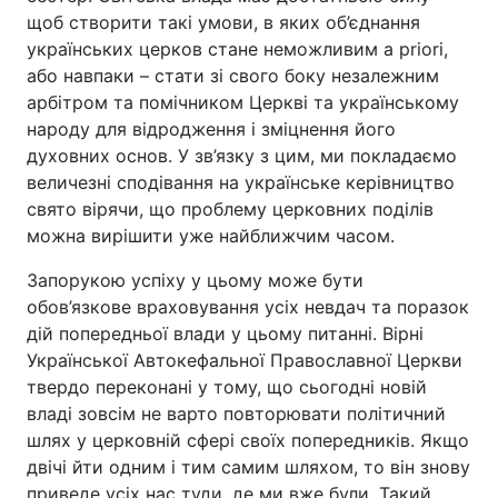
щоб створити такі умови, в яких об’єднання
Тема оформлення
українських церков стане неможливим a priori,
або навпаки – стати зі свого боку незалежним
арбітром та помічником Церкві та українському
народу для відродження і зміцнення його
духовних основ. У зв’язку з цим, ми покладаємо
величезні сподівання на українське керівництво
свято вірячи, що проблему церковних поділів
можна вирішити уже найближчим часом.
Запорукою успіху у цьому може бути
обов’язкове враховування усіх невдач та поразок
дій попередньої влади у цьому питанні. Вірні
Української Автокефальної Православної Церкви
твердо переконані у тому, що сьогодні новій
владі зовсім не варто повторювати політичний
шлях у церковній сфері своїх попередників. Якщо
двічі йти одним і тим самим шляхом, то він знову
приведе усіх нас туди, де ми вже були. Такий