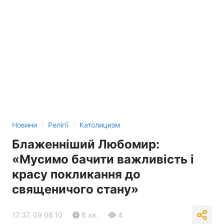
›
›
Новини
Релігії
Католицизм
Блаженніший Любомир:
«Мусимо бачити важливість і
красу покликання до
священичого стану»
17:37, 09.06.10
6 хв.
4