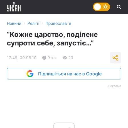
›
›
Новини
Релігії
Православ`я
“Кожне царство, поділене
супроти себе, запустіє…”
17:49, 09.06.10
9 хв.
20
Підпишіться на нас в Google
Реклама