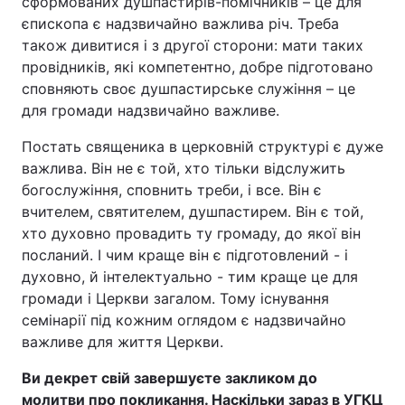
сформованих душпастирів-помічників – це для
єпископа є надзвичайно важлива річ. Треба
також дивитися і з другої сторони: мати таких
провідників, які компетентно, добре підготовано
сповняють своє душпастирське служіння – це
для громади надзвичайно важливе.
Постать священика в церковній структурі є дуже
важлива. Він не є той, хто тільки відслужить
богослужіння, сповнить треби, і все. Він є
вчителем, святителем, душпастирем. Він є той,
хто духовно провадить ту громаду, до якої він
посланий. І чим краще він є підготовлений - і
духовно, й інтелектуально - тим краще це для
громади і Церкви загалом. Тому існування
семінарії під кожним оглядом є надзвичайно
важливе для життя Церкви.
Ви декрет свій завершуєте закликом до
молитви про покликання. Наскільки зараз в УГКЦ