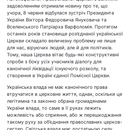
задоволенням отримали новину про те, що
Лонгріди
учора, 8 червня відбулася зустріч Президента
України Віктора Федоровича Януковича та
Вселенського Патріарха Варфоломія. Протягом
Відео з Youtube
Статті
останніх років становище роз’єднаної української
Інтерв'ю
Думки
Церкви складало величезну проблему не лише
для нас, віруючих людей, але й для політиків.
Архів
Вакансії
Тому, наша Церква вітає будь-які конструктивні
спроби з боку усіх учасників діалогу для
Контакти
канонічної ліквідації існуючого розколу, та
створення в Україні єдиної Помісної Церкви.
Послуги
Українська влада не має канонічного права
втручатися в церковне життя, однак, оскільки це
легітимна та законно обрана громадянами
України влада, то саме в її руках лежить
можливість або сприяння, або ж перешкоджання
такому руху за об’єднання православних церков-
сестер. Світська влада має достатньою силу