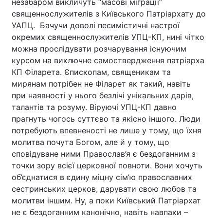
незабаром викличуть “масові міграції”
священнослужителів з Київського Патріархату до
УАПЦ. Бачучи доволі песимістичні настрої
окремих священнослужителів УПЦ-КП, нині чітко
можна прослідувати розчарування існуючим
курсом на виключне самоствердження патріарха
КП Філарета. Єпископам, священикам та
мирянам потрібен не Філарет як такий, навіть
при наявності у нього безлічі унікальних дарів,
талантів та розуму. Віруючі УПЦ-КП давно
прагнуть чогось суттєво та якісно іншого. Люди
потребують впевненості не лише у тому, що їхня
молитва почута Богом, але й у тому, що
сповідуване ними Православ’я є бездоганним з
точки зору всієї церковної повноти. Вони хочуть
об’єднатися в єдину міцну сім’ю православних
сестринських церков, дарувати свою любов та
молитви іншим. Ну, а поки Київський Патріархат
не є бездоганним канонічно, навіть навпаки –