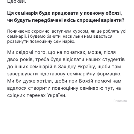
Церкви.
Ця семінарія буде працювати у повному обсязі,
чи будуть передбачені якісь спрощені варіанти?
Починаємо скромно, вступним курсом, як це роблять усі
семінарії, і будемо бачити, наскільки нам вдасться
розвинути повноцінну семінарію.
Ми свідомі того, що на початках, може, після
двох років, треба буде відіслати наших студентів
до інших семінарій в Західну Україну, щоби там
завершувати підставову семінарійну формацію.
Ми би дуже хотіли, щоби при Божій помочі нам
вдалося створити повноцінну семінарію тут, на
східних теренах України.
Реклама