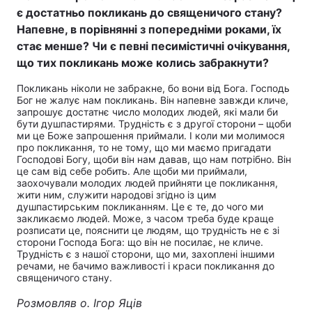
є достатньо покликань до священичого стану?
Напевне, в порівнянні з попередніми роками, їх
стає менше? Чи є певні песимістичні очікування,
що тих покликань може колись забракнути?
Покликань ніколи не забракне, бо вони від Бога. Господь
Бог не жалує нам покликань. Він напевне завжди кличе,
запрошує достатнє число молодих людей, які мали би
бути душпастирями. Трудність є з другої сторони – щоби
ми це Боже запрошення приймали. І коли ми молимося
про покликання, то не тому, що ми маємо пригадати
Господові Богу, щоби він нам давав, що нам потрібно. Він
це сам від себе робить. Але щоби ми приймали,
заохочували молодих людей прийняти це покликання,
жити ним, служити народові згідно із цим
душпастирським покликанням. Це є те, до чого ми
закликаємо людей. Може, з часом треба буде краще
розписати це, пояснити це людям, що трудність не є зі
сторони Господа Бога: що він не посилає, не кличе.
Трудність є з нашої сторони, що ми, захоплені іншими
речами, не бачимо важливості і краси покликання до
священичого стану.
Розмовляв о. Ігор Яців