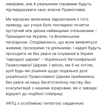
намірами, але й реальними справами будуть
підтверджувати своє власне Православіє.
Ми відчуємо величезне задоволення з того
приводу, що учора було покладено початок
зустрічей між двома найвищими очільниками –
Президентом України, та Вселенським
патріархом. Сподіваємось, що вони виявляться
живими, прозорими та діяльними, і надалі будуть
проходити не без уваги на існування в Україні
“народної церкви” – Української Автокефальної
Православної Церкви. І звісно, ми б не хотіли,
щоб будь-які рішення щодо подальної долі
української Православної Церкви приймались
без уваги на нашу багатотисячну паству, без
консультацій з нашими ієрархами, які є завжди
відкриті до подібної співпраці.
УАПЦ з особливою теплотою сердечною