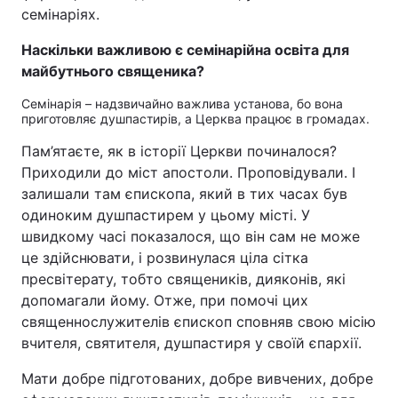
семінаріях.
Наскільки важливою є семінарійна освіта для
майбутнього священика?
Семінарія – надзвичайно важлива установа, бо вона
приготовляє душпастирів, а Церква працює в громадах.
Пам’ятаєте, як в історії Церкви починалося?
Приходили до міст апостоли. Проповідували. І
залишали там єпископа, який в тих часах був
одиноким душпастирем у цьому місті. У
швидкому часі показалося, що він сам не може
це здійснювати, і розвинулася ціла сітка
пресвітерату, тобто священиків, дияконів, які
допомагали йому. Отже, при помочі цих
священнослужителів єпископ сповняв свою місію
вчителя, святителя, душпастиря у своїй єпархії.
Мати добре підготованих, добре вивчених, добре