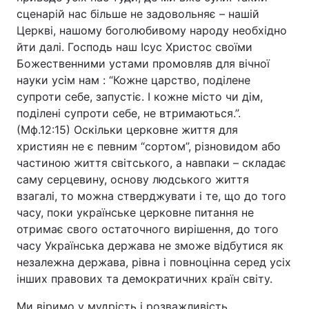
сценарій нас більше не задовольняє – нашій
Церкві, нашому боголюбивому народу необхідно
йти далі. Господь наш Ісус Христос своїми
Божественними устами промовляв для вічної
науки усім нам : “Кожне царство, поділене
супроти себе, запустіє. І кожне місто чи дім,
поділені супроти себе, не втримаються.”.
(Мф.12:15) Оскільки церковне життя для
християн не є певним “сортом”, різновидом або
частиною життя світського, а навпаки – складає
саму серцевину, основу людського життя
взагалі, то можна стверджувати і те, що до того
часу, поки українське церковне питання не
отримає свого остаточного вирішення, до того
часу Українська держава не зможе відбутися як
незалежна держава, рівна і повноцінна серед усіх
інших правових та демократичних країн світу.
Ми віримо у мудрість і розважливість