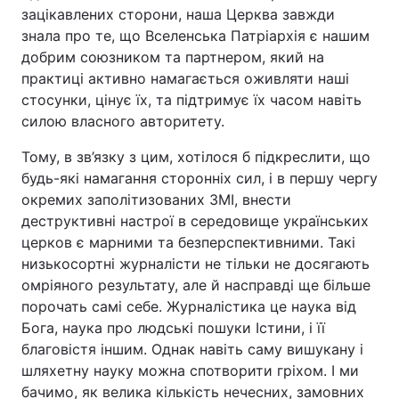
зацікавлених сторони, наша Церква завжди
знала про те, що Вселенська Патріархія є нашим
добрим союзником та партнером, який на
практиці активно намагається оживляти наші
стосунки, цінує їх, та підтримує їх часом навіть
силою власного авторитету.
Тому, в зв’язку з цим, хотілося б підкреслити, що
будь-які намагання сторонніх сил, і в першу чергу
окремих заполітизованих ЗМІ, внести
деструктивні настрої в середовище українських
церков є марними та безперспективними. Такі
низькосортні журналісти не тільки не досягають
омріяного результату, але й насправді ще більше
порочать самі себе. Журналістика це наука від
Бога, наука про людські пошуки Істини, і її
благовістя іншим. Однак навіть саму вишукану і
шляхетну науку можна спотворити гріхом. І ми
бачимо, як велика кількість нечесних, замовних