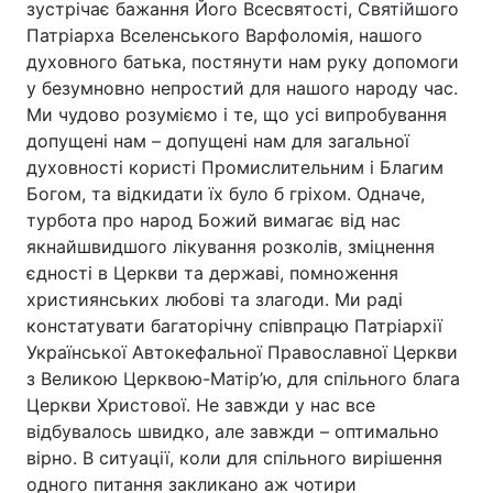
зустрічає бажання Його Всесвятості, Святійшого
Патріарха Вселенського Варфоломія, нашого
духовного батька, постянути нам руку допомоги
у безумновно непростий для нашого народу час.
Ми чудово розуміємо і те, що усі випробування
допущені нам – допущені нам для загальної
духовності користі Промислительним і Благим
Богом, та відкидати їх було б гріхом. Одначе,
турбота про народ Божий вимагає від нас
якнайшвидшого лікування розколів, зміцнення
єдності в Церкви та державі, помноження
християнських любові та злагоди. Ми раді
констатувати багаторічну співпрацю Патріархії
Української Автокефальної Православної Церкви
з Великою Церквою-Матір’ю, для спільного блага
Церкви Христової. Не завжди у нас все
відбувалось швидко, але завжди – оптимально
вірно. В ситуації, коли для спільного вирішення
одного питання закликано аж чотири