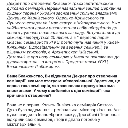
Декрет про створення Київської Трьохсвятительської
духовної семінарії. Перший навчальний заклад Церкви на
східних теренах України заснований спільно владиками
Донецько-Харківського, Одесько-Кримського та
Луцького екзархатів і має статус між’єпархіального. Уже
найближчими днями розпочнеться набір абітурієнтів до
нового духовного навчального закладу. Вступні іспити до
семінарії відбудуться 20 липня, а з 1 вересня перші
київські семінаристи УГКЦ розпочнуть навчання у Києві-
Княжичах. Відповідальним за ведення семінарії, за
рішенням єпископів, є Архиєпископ Київський.
Детальніше про нову семінарію у Києві та покликання до
душпастирства – в інтерв’ю з Предстоятелем УГКЦ
Блаженнішим Любомиром.
Ваше Блаженство, Ви підписали Декрет про створення
семінарії, яка має статус між’єпархіальної. Здається, це
перша така семінарія, яка заснована одразу кількома
єпископами. У чому особливість цієї семінарії і яка
причина її створення?
Вона не є перша. Колись Львівська семінарія Святого
Духа була задумана як регіональна, міжєпархіальна. Але
дуже швидко в Івано-Франківську, Дрогобичі і Тернополі
відкрили свої семінарії, і тоді відпала потреба у
між’єпархіальній.