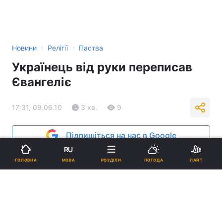
›
›
Новини
Релігії
Паства
Українець від руки переписав
Євангеліє
17:31, 09.06.10
3 хв.
9
Підпишіться на нас в Google
RU
Реклама
МОВА
ГОЛОВНА
РОЗДІЛИ
ПОГОДА
ЛАЙТ