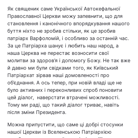
Як священик саме Української Автокефальної
Православної Церкви можу запевнити, що для
становлення і канонічного впорядкування нашого
буття ніхто не зробив стільки, як це зробив
патріарх Варфоломій, і особливо за останній час.
За це Патріарха шанує і любить наш народ, а
наша Церква не перестає возносити свої
молитви за здоров’я і допомогу Божу. Не так вже
й давно ми були свідками того, як Київський
Патріархат зірвав наші домовленості про
об’єднання. А ось тепер, при новій владі ще не
було активних і переконливих спроб поновити
цей діалог, наверстати втрачені можливості.
Тому ми раді, що такий діалог триває, навіть
після зміни Президента.
Можна припустити, що саме ці добрі стосунки
нашої Церкви із Вселенською Патріархією