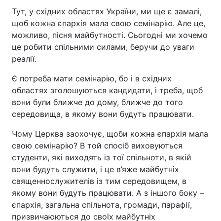
Тут, у східних областях України, ми ще є замалі,
щоб кожна єпархія мала свою семінарію. Але це,
можливо, пісня майбутності. Сьогодні ми хочемо
це робити спільними силами, беручи до уваги
реалії.
Є потреба мати семінарію, бо і в східних
областях зголошуються кандидати, і треба, щоб
вони були ближче до дому, ближче до того
середовища, в якому вони будуть працювати.
Чому Церква заохочує, щоби кожна єпархія мала
свою семінарію? В той спосіб виховуються
студенти, які виходять із тої спільноти, в якій
вони будуть служити, і це в’яже майбутніх
священнослужителів із тим середовищем, в
якому вони будуть працювати. А з іншого боку –
єпархія, загальна спільнота, громади, парафії,
призвичаюються до своїх майбутніх