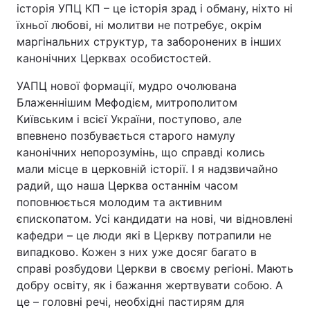
історія УПЦ КП – це історія зрад і обману, ніхто ні
їхньої любові, ні молитви не потребує, окрім
маргінальних структур, та заборонених в інших
канонічних Церквах особистостей.
УАПЦ нової формації, мудро очолювана
Блаженнішим Мефодієм, митрополитом
Київським і всієї України, поступово, але
впевнено позбувається старого намулу
канонічних непорозумінь, що справді колись
мали місце в церковній історії. І я надзвичайно
радий, що наша Церква останнім часом
поповнюється молодим та активним
єпископатом. Усі кандидати на нові, чи відновлені
кафедри – це люди які в Церкву потрапили не
випадково. Кожен з них уже досяг багато в
справі розбудови Церкви в своєму регіоні. Мають
добру освіту, як і бажання жертвувати собою. А
це – головні речі, необхідні пастирям для