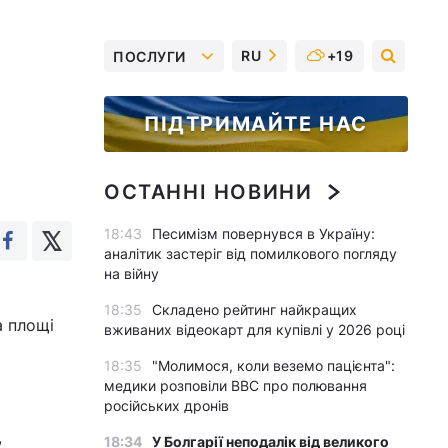
RU
+19
ПОСЛУГИ
ПІДТРИМАЙТЕ НАС
ОСТАННІ НОВИНИ
18:43
Песимізм повернувся в Україну:
аналітик застеріг від помилкового погляду
на війну
18:35
Складено рейтинг найкращих
а площі
вживаних відеокарт для купівлі у 2026 році
18:35
"Молимося, коли веземо пацієнта":
медики розповіли BBC про полювання
російських дронів
,
18:34
У Болгарії неподалік від великого