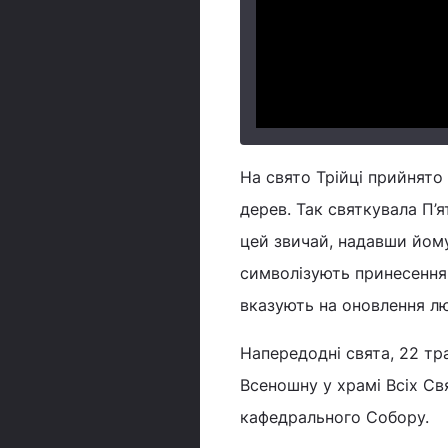
На свято Трійці прийнято
дерев. Так святкувала П’
цей звичай, надавши йому
символізують принесення 
вказують на оновлення л
Напередодні свята, 22 тр
Всеношну у храмі Всіх Св
кафедрального Собору.