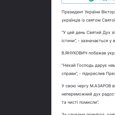
Президент України Вікто
українців із святом Святої
“У цей день Святий Дух зі
істини”, - зазначається у
В.ЯНУКОВИЧ побажав украї
“Нехай Господь дарує нам 
справи”, - підкреслив Пре
У свою чергу М.АЗАРОВ в
непереможний дух радості 
та чисті помисли”.
За словами прем’єра, одв