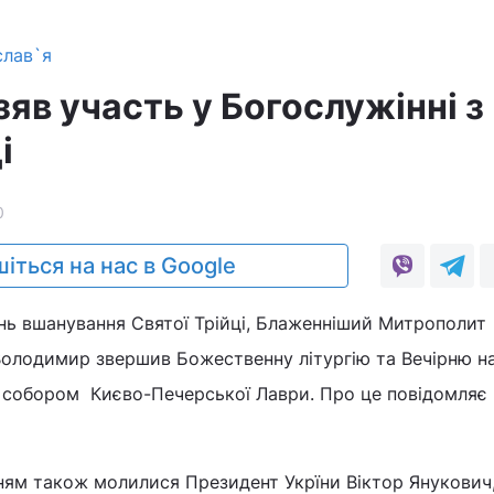
слав`я
яв участь у Богослужінні з
і
0
іться на нас в Google
ень вшанування Святої Трійці, Блаженніший Митрополит
и Володимир звершив Божественну літургію та Вечірню н
собором Києво-Печерської Лаври. Про це повідомляє
ням також молилися Президент Укрїни Віктор Янукович