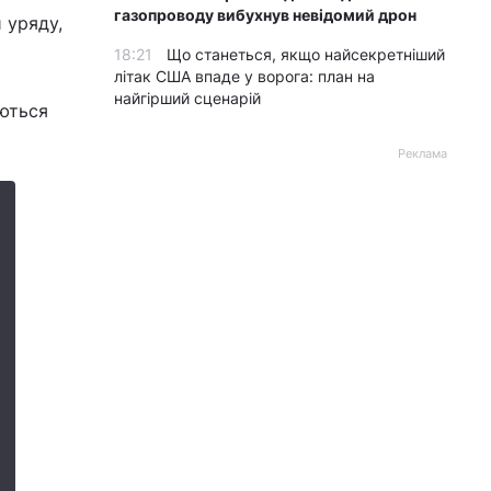
газопроводу вибухнув невідомий дрон
и уряду,
18:21
Що станеться, якщо найсекретніший
літак США впаде у ворога: план на
найгірший сценарій
аються
Реклама