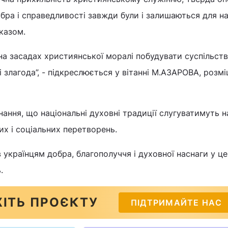
обра і справедливості завжди були і залишаються для н
казом.
 на засадах християнської моралі побудувати суспільств
 злагода”, - підкреслюється у вітанні М.АЗАРОВА, розм
ання, що національні духовні традиції слугуватимуть 
их і соціальних перетворень.
країнцям добра, благополуччя і духовної наснаги у ц
.
ІТЬ ПРОЄКТУ
ПІДТРИМАЙТЕ НАС