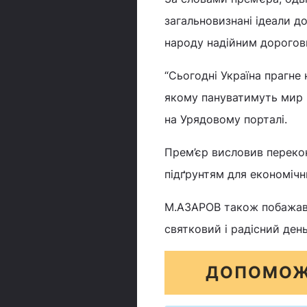
загальновизнані ідеали д
народу надійним дорогов
“Сьогодні Україна прагне
якому пануватимуть мир і
на Урядовому порталі.
Прем’єр висловив перекон
підґрунтям для економічн
М.АЗАРОВ також побажав у
святковий і радісний день
ДОПОМОЖ