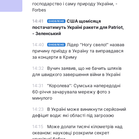
господарство і саму природу України, -
Forbes
14:41
США щомісяця
ОНОВЛЕНО
постачатимуть Україні ракети для Patriot,
- Зеленський
14:40
Лідер "Ногу свело!" назвав
ОНОВЛЕНО
причину приїзду в Україну та виправдався
за концерти в Криму
14:32
Вучич заявив, що не бачить шляхів
для швидкого завершення війни в Україні
14:31
"Королева": Сумська напередодні
60-річчя зачарувала мережу фото з
минулого
14:23
В Україні може виникнути серйозний
дефіцит води: які області під загрозою
14:15
Може долати тисячі кілометрів над
океаном: науковці розкрили секрет
крихітної бабки