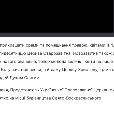
Video
 прикрашати храми та помешкання травою, квітами й г
ятидесятницю Церква Старозавітна. Новозавітна також 
 нового значення: тепер молода зелень і квіти не лише
Богу зачатків весни, а й саму Церкву Христову, крім то
юдей Духом Святим.
авня, Предстоятель Української Православної Церкви о
ятих на місці будівництва Свято-Воскресенського