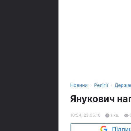
›
›
Новини
Релігії
Держа
Янукович наг
10:54, 23.05.10
1 хв.
Підпиш