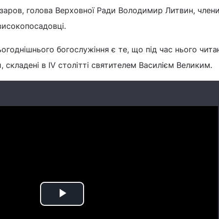
заров, голова Верховної Ради Володимир Литвин, член
 високопосадовці.
огоднішнього богослужіння є те, що під час нього чит
, складені в IV столітті святителем Василієм Великим.
Play