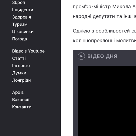
Зброя
прем’єр-міністр Микола А
Інциденти
народні депутати та інші
Здоров'я
Туризм
Однією з особливостей сь
Цікавинки
Погода
коліннопреклонні молитви
Відео з Youtube
ВІДЕО ДНЯ
Статті
Інтерв'ю
Думки
Лонгріди
Архів
Вакансії
Контакти