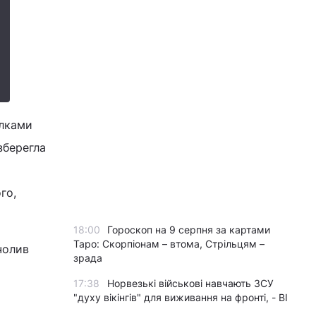
ілками
зберегла
го,
18:00
Гороскоп на 9 серпня за картами
Таро: Скорпіонам – втома, Стрільцям –
чолив
зрада
17:38
Норвезькі військові навчають ЗСУ
"духу вікінгів" для виживання на фронті, - BI