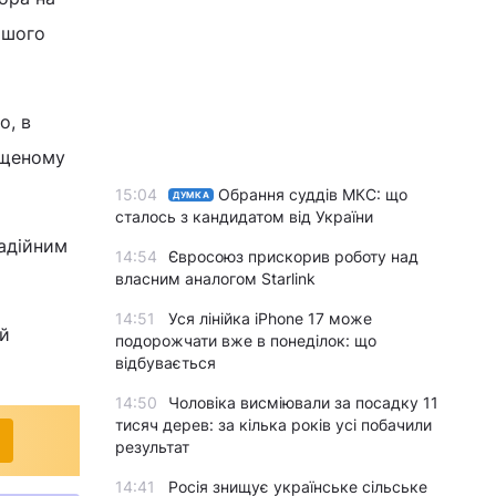
ашого
о, в
іщеному
15:04
Обрання суддів МКС: що
ДУМКА
сталось з кандидатом від України
надійним
14:54
Євросоюз прискорив роботу над
власним аналогом Starlink
14:51
Уся лінійка iPhone 17 може
ей
подорожчати вже в понеділок: що
відбувається
14:50
Чоловіка висміювали за посадку 11
тисяч дерев: за кілька років усі побачили
результат
14:41
Росія знищує українське сільське