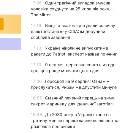
17:26
Один трагічний випадок змусив
чоловіка схуднути на 25 кг за пів року, -
The Mirror
17:16
Вівці та віслюк врятували сонячну
електростанцію у США: їм доручили
особливе завдання
17:13
Україна ніколи не випускатиме
ракети до Patriot: експерт назвав причини
17:10
9 серпня: церковне свято сьогодні,
про що краще мовчати цього дня
17:00
Гороскоп на 9 серпня: Овнам –
прислухатися, Рибам – відпустити минуле
16:55
Смачний печений перець на зиму:
секрет маринаду для ідеальної заготівлі
16:46
До 2030 року в Україні стане на
третину менше першокласників: експертка
розповіла про ризики