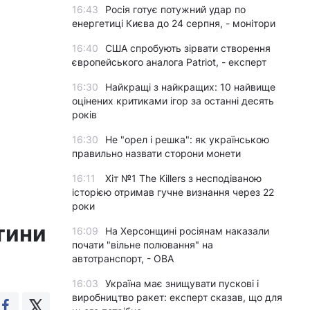
16:43
Росія готує потужний удар по
енергетиці Києва до 24 серпня, - монітори
16:40
США спробують зірвати створення
європейського аналога Patriot, - експерт
16:30
Найкращі з найкращих: 10 найвище
оцінених критиками ігор за останні десять
років
16:30
Не "орел і решка": як українською
правильно назвати сторони монети
16:11
Хіт №1 The Killers з несподіваною
історією отримав гучне визнання через 22
роки
тини
16:09
На Херсонщині росіянам наказали
почати "вільне полювання" на
автотранспорт, - ОВА
16:03
Україна має знищувати пускові і
виробництво ракет: експерт сказав, що для