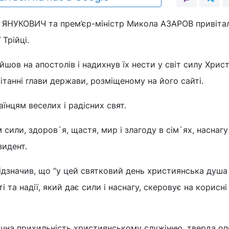
р ЯНУКОВИЧ та прем’єр-міністр Микола АЗАРОВ привіта
 Трійці.
йшов на апостолів і надихнув їх нести у світ силу Хрис
 вітанні глави держави, розміщеному на його сайті.
нцям веселих і радісних свят.
сили, здоров`я, щастя, мир і злагоду в сім`ях, наснагу
зидент.
ідзначив, що “у цей святковий день християнська душа
та надії, який дає сили і наснагу, скеровує на корисні
ічна прихильність християнському служінню, тверда оп