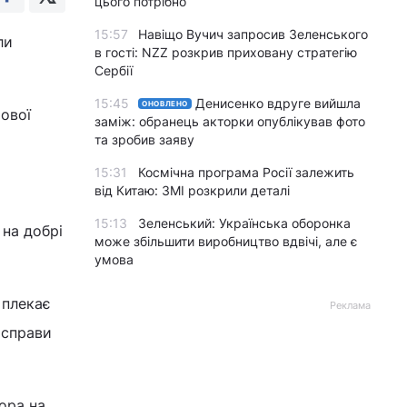
цього потрібно
15:57
Навіщо Вучич запросив Зеленського
ли
в гості: NZZ розкрив приховану стратегію
Сербії
15:45
Денисенко вдруге вийшла
ОНОВЛЕНО
тової
заміж: обранець акторки опублікував фото
та зробив заяву
15:31
Космічна програма Росії залежить
від Китаю: ЗМІ розкрили деталі
15:13
Зеленський: Українська оборонка
 на добрі
може збільшити виробництво вдвічі, але є
умова
 плекає
Реклама
 справи
ора на