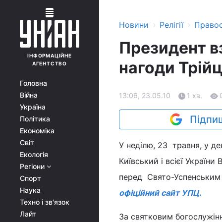
›
›
Новини
Релігії
Право
Президент вз
ІНФОРМАЦІЙНЕ
нагоди Трійц
АГЕНТСТВО
Головна
Війна
13:06, 23.05.10
1 хв.
Україна
Підпиш
Політика
Економіка
Світ
У неділю, 23 травня, у д
Екологія
Київський і всієї Україн
Регіони
перед Свято-Успенським 
Спорт
Наука
офіційний сайт УПЦ.
Техно і зв'язок
Лайт
За святковим богослужін