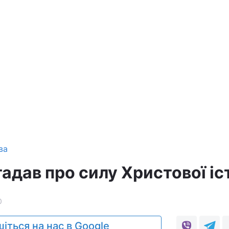
ва
адав про силу Христової іс
0
іться на нас в Google