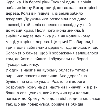
Курська. На березі ріки Тускарі один із воїнів
побачив ікону Богородиці, що лежала на корінні
Лонгріди
дерева. Коли він підняв її, із землі забило
джерело. Дружинники розповіли про диво
Відео з Youtube
Статті
князеві, і той велів перенести знахідку у свій
домовий храм. Після чого ікона зникла. Її
Інтерв'ю
Думки
знайшли через декілька днів на колишньому
місці, у коріння дерева. Ще тричі її забирали, і
Архів
Вакансії
тричі вона «збігала» з церкви. Тоді вирішили, що
Богоматір бажає, щоб її зображення залишалося
Контакти
там, де його знайшли, і збудували на березі
Послуги
Тускарі капличку.
У один із набігів на Курську область татари
вирішили спалити каплицю. Але дерев`яна
будівля не спалахувала. Розлючені вороги
розрубали ікону на дві частини і кинули їх в різні
боки, а священика, який служив при каплиці,
погнали до Криму. Але доля цієї людини склалася
так, що він повернувся, розшукав обидві