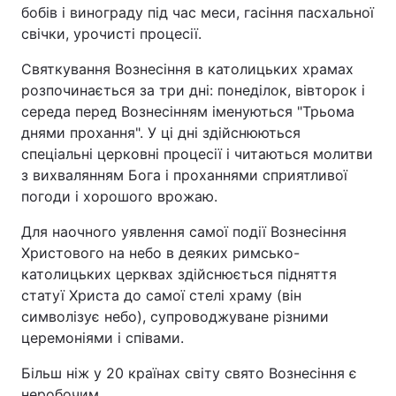
бобів і винограду під час меси, гасіння пасхальної
свічки, урочисті процесії.
Святкування Вознесіння в католицьких храмах
розпочинається за три дні: понеділок, вівторок і
середа перед Вознесінням іменуються "Трьома
днями прохання". У ці дні здійснюються
спеціальні церковні процесії і читаються молитви
з вихвалянням Бога і проханнями сприятливої
погоди і хорошого врожаю.
Для наочного уявлення самої події Вознесіння
Христового на небо в деяких римсько-
католицьких церквах здійснюється підняття
статуї Христа до самої стелі храму (він
символізує небо), супроводжуване різними
церемоніями і співами.
Більш ніж у 20 країнах світу свято Вознесіння є
неробочим.