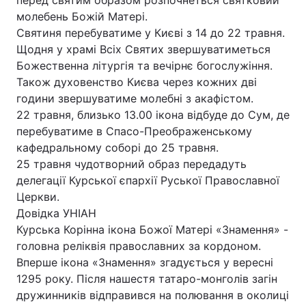
перед святим образом розпочнеться святковий
молебень Божій Матері.
Святиня перебуватиме у Києві з 14 до 22 травня.
Щодня у храмі Всіх Святих звершуватиметься
Головна
Війна
Божественна літургія та вечірнє богослужіння.
Також духовенство Києва через кожних дві
Україна
Політика
години звершуватиме молебні з акафістом.
22 травня, близько 13.00 ікона відбуде до Сум, де
Економіка
Світ
перебуватиме в Спасо-Преображенському
кафедральному соборі до 25 травня.
Спорт
Наука
25 травня чудотворний образ передадуть
Техно і зв'язок
Лайт
делегації Курської єпархії Руської Православної
Церкви.
Зброя
Інциденти
Довідка УНІАН
Курська Корінна ікона Божої Матері «Знамення» -
Здоров'я
Туризм
головна реліквія православних за кордоном.
Вперше ікона «Знамення» згадується у вересні
Цікавинки
Погода
1295 року. Після нашестя татаро-монголів загін
дружинників відправився на полювання в околиці
Екологія
Регіони