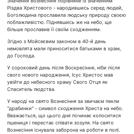
Значення Вознесіння порівняне із значенням
Різдва Христового - народившись серед людей,
Боголюдина прославила людську природу своєю
поблажливістю. Піднявшись же на небо, ще
більше прославив її своїм сходженням.
Згідно з Мойсеєвим законом в 40-й день
немовлята мали приноситися батьками в храм,
до Господа.
У сороковий день після Воскресіння, ніби після
свого нового народження, Ісус Христос мав
увійти до небесного храму Свого Отця як
Спаситель людства.
У народі на свято Вознесіння за звичаєм пекли
"драбинки" - символ сходження Христа на небо.
Вважається, що цього дня починає колоситися
пшениця і перестає співати зозуля. На свято
Вознесіння існувала заборона на роботи в полі.