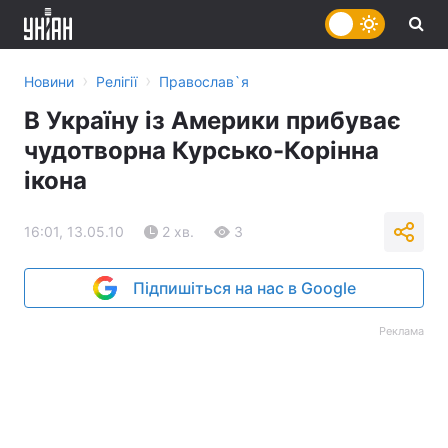
›
›
Новини
Релігії
Православ`я
В Україну із Америки прибуває
чудотворна Курсько-Корінна
ікона
16:01, 13.05.10
2 хв.
3
Підпишіться на нас в Google
Реклама