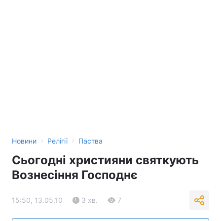
›
›
Новини
Релігії
Паства
Сьогодні християни святкують
Вознесіння Господнє
15:50, 13.05.10
3 хв.
7