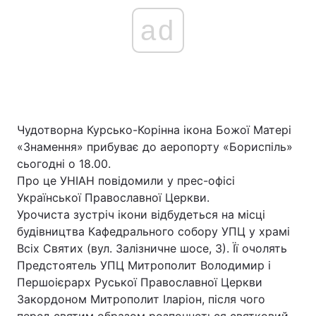
ad
Чудотворна Курсько-Корінна ікона Божої Матері
«Знамення» прибуває до аеропорту «Бориспіль»
сьогодні о 18.00.
Про це УНІАН повідомили у прес-офісі
Української Православної Церкви.
Урочиста зустріч ікони відбудеться на місці
будівництва Кафедрального собору УПЦ у храмі
Всіх Святих (вул. Залізничне шосе, 3). Її очолять
Предстоятель УПЦ Митрополит Володимир і
Першоієрарх Руської Православної Церкви
Закордоном Митрополит Іларіон, після чого