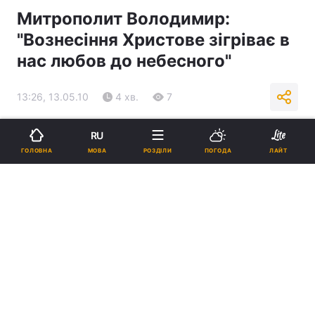
Митрополит Володимир:
"Вознесіння Христове зігріває в
нас любов до небесного"
13:26, 13.05.10
4 хв.
7
Підпишіться на нас в Google
RU
МОВА
ГОЛОВНА
РОЗДІЛИ
ПОГОДА
ЛАЙТ
Реклама
ad