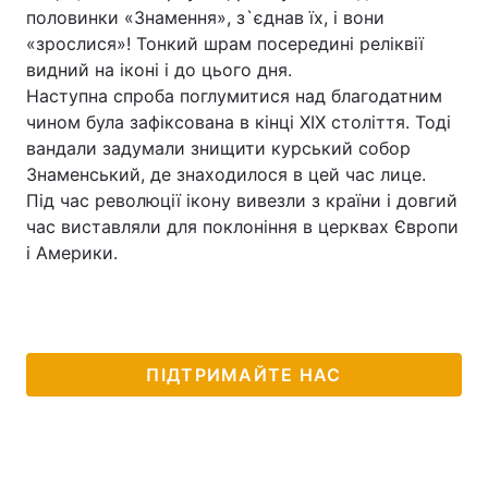
половинки «Знамення», з`єднав їх, і вони
Тема оформлення
«зрослися»! Тонкий шрам посередині реліквії
видний на іконі і до цього дня.
Наступна спроба поглумитися над благодатним
чином була зафіксована в кінці ХIХ століття. Тоді
вандали задумали знищити курський собор
Знаменський, де знаходилося в цей час лице.
Під час революції ікону вивезли з країни і довгий
час виставляли для поклоніння в церквах Європи
і Америки.
ПІДТРИМАЙТЕ НАС