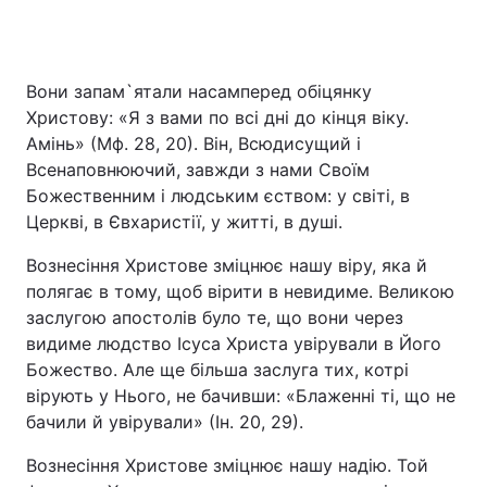
Вони запам`ятали насамперед обіцянку
Христову: «Я з вами по всі дні до кінця віку.
Амінь» (Мф. 28, 20). Він, Всюдисущий і
Всенаповнюючий, завжди з нами Своїм
Божественним і людським єством: у світі, в
Церкві, в Євхаристії, у житті, в душі.
Вознесіння Христове зміцнює нашу віру, яка й
полягає в тому, щоб вірити в невидиме. Великою
заслугою апостолів було те, що вони через
видиме людство Ісуса Христа увірували в Його
Божество. Але ще більша заслуга тих, котрі
вірують у Нього, не бачивши: «Блаженні ті, що не
бачили й увірували» (Ін. 20, 29).
Вознесіння Христове зміцнює нашу надію. Той