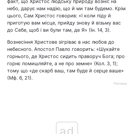
факт, що Христос людську природу возніс на
небо, дарує нам надію, що й ми там будемо. Крім
цього, Сам Христос говорив: «І коли піду й
приготую вам місце, прийду знову й візьму вас
до Себе, щоб і ви були там, де Я» (Ін. 14, 3).
Вознесіння Христове зігріває в нас любов до
небесного. Апостол Павло говорить: «Шукайте
горнього, де Христос сидить праворуч Бога; про
горнє помишляйте, а не про земне» (Кол. 3, 1);
тому що «де скарб ваш, там буде й серце ваше»
(Мф. 6, 21).
Реклама
ad