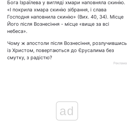
Бога Ізраїлева у вигляді хмари наповняла скинію.
«І покрила хмара скинію зібрання, і слава
Тема оформлення
Господня наповнила скинію» (Вих. 40, 34). Місце
Його після Вознесіння - місце «вище за всі
небеса».
Чому ж апостоли після Вознесіння, розлучившись
із Христом, повертаються до Єрусалима без
смутку, з радістю?
Реклама
ad