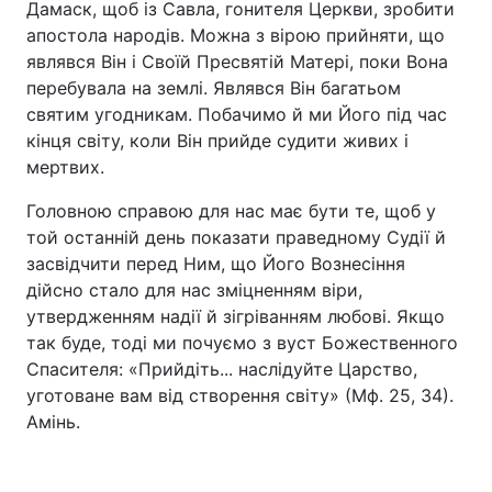
Дамаск, щоб із Савла, гонителя Церкви, зробити
апостола народів. Можна з вірою прийняти, що
являвся Він і Своїй Пресвятій Матері, поки Вона
перебувала на землі. Являвся Він багатьом
святим угодникам. Побачимо й ми Його під час
кінця світу, коли Він прийде судити живих і
мертвих.
Головною справою для нас має бути те, щоб у
той останній день показати праведному Судії й
засвідчити перед Ним, що Його Вознесіння
дійсно стало для нас зміцненням віри,
утвердженням надії й зігріванням любові. Якщо
так буде, тоді ми почуємо з вуст Божественного
Спасителя: «Прийдіть... наслідуйте Царство,
уготоване вам від створення світу» (Мф. 25, 34).
Амінь.