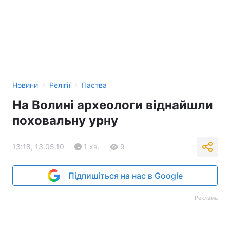
›
›
Новини
Релігії
Паства
На Волині археологи віднайшли
поховальну урну
13:18, 13.05.10
1 хв.
9
Підпишіться на нас в Google
Реклама