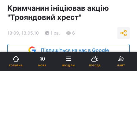
Кримчанин ініціював акцію
"Трояндовий хрест"
13:09, 13.05.10
1 хв.
6
Підпишіться на нас в Google
RU
Реклама
МОВА
ГОЛОВНА
РОЗДІЛИ
ПОГОДА
ЛАЙТ
ad