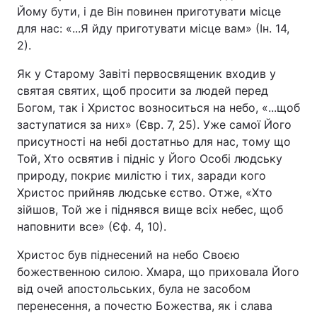
Йому бути, і де Він повинен приготувати місце
Лонгріди
для нас: «...Я йду приготувати місце вам» (Ін. 14,
2).
Відео з Youtube
Статті
Як у Старому Завіті первосвященик входив у
святая святих, щоб просити за людей перед
Інтерв'ю
Думки
Богом, так і Христос возноситься на небо, «...щоб
заступатися за них» (Євр. 7, 25). Уже самої Його
Архів
Вакансії
присутності на небі достатньо для нас, тому що
Той, Хто освятив і підніс у Його Особі людську
Контакти
природу, покриє милістю і тих, заради кого
Послуги
Христос прийняв людське єство. Отже, «Хто
зійшов, Той же і піднявся вище всіх небес, щоб
наповнити все» (Єф. 4, 10).
Христос був піднесений на небо Своєю
божественною силою. Хмара, що приховала Його
від очей апостольських, була не засобом
перенесення, а почестю Божества, як і слава