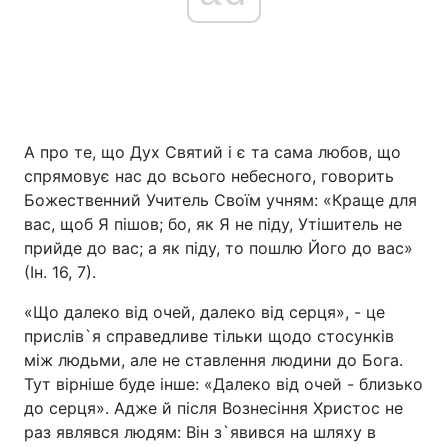
А про те, що Дух Святий і є та сама любов, що
спрямовує нас до всього небесного, говорить
Божественний Учитель Своїм учням: «Краще для
вас, щоб Я пішов; бо, як Я не піду, Утішитель не
прийде до вас; а як піду, то пошлю Його до вас»
(Ін. 16, 7).
«Що далеко від очей, далеко від серця», - це
прислів`я справедливе тільки щодо стосунків
між людьми, але не ставлення людини до Бога.
Тут вірніше буде інше: «Далеко від очей - близько
до серця». Адже й після Вознесіння Христос не
раз являвся людям: Він з`явився на шляху в