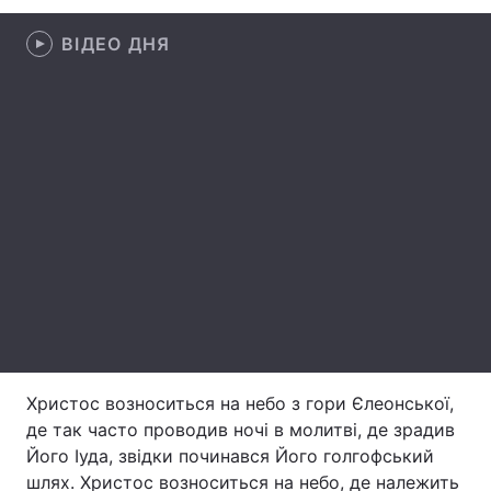
ВІДЕО ДНЯ
Головна
Війна
Україна
Політика
Економіка
Світ
Спорт
Наука
Техно і зв'язок
Лайт
Зброя
Інциденти
Здоров'я
Туризм
Христос возноситься на небо з гори Єлеонської,
де так часто проводив ночі в молитві, де зрадив
Цікавинки
Погода
Його Іуда, звідки починався Його голгофський
Екологія
Регіони
шлях. Христос возноситься на небо, де належить