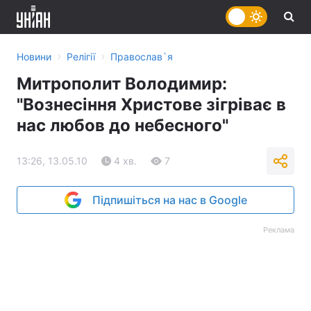
›
›
Новини
Релігії
Православ`я
Митрополит Володимир:
"Вознесіння Христове зігріває в
нас любов до небесного"
13:26, 13.05.10
4 хв.
7
Підпишіться на нас в Google
Реклама