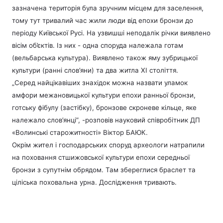
зазначена територія була зручним місцем для заселення,
тому тут тривалий час жили люди від епохи бронзи до
періоду Київської Русі. На узвишші неподалік річки виявлено
вісім об’єктів. Із них - одна споруда належала готам
(вельбарська культура). Виявлено також яму зубрицької
культури (ранні слов’яни) та два житла ХІ століття.
„Серед найцікавіших знахідок можна назвати уламок
амфори межановицької культури епохи ранньої бронзи,
готську фібулу (застібку), бронзове скроневе кільце, яке
належало слов’янці”, -
розповів науковий співробітник ДП
«Волинські старожитності» Віктор БАЮК.
Окрім жител і господарських споруд археологи натрапили
на поховання стшижовської культури епохи середньої
бронзи з супутнім обрядом. Там збереглися браслет та
ціліська поховальна урна. Дослідження тривають.