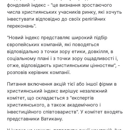
фондовий індекс - "це визнання зростаючого
числа християнських учасників ринку, які хочуть
інвестувати відповідно до своїх релігійних
переконань".
"Новий індекс представляє широкий підбір
європейських компаній, які поводяться
відповідально з точки зору етики, довкілля, в
соціальному плані і з точки зору ощадливості і,
отже, відповідають християнським цінностям", -
розповів керівник компанії.
Питання включення акцій тієї або іншої фірми в
християнський індекс вирішує незалежний
комітет, що складається з "експертів
християнського, а також академічного і
інвестиційного співтовариств". У комітет входять
представники Ватикану.