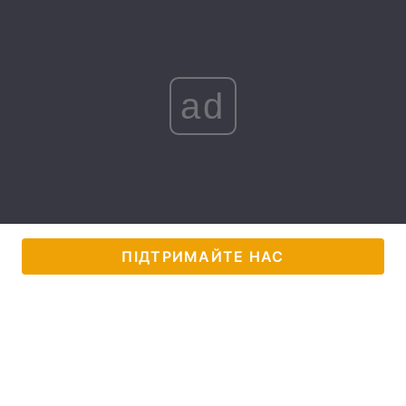
Лонгріди
Відео з Youtube
Статті
ad
Інтерв'ю
Думки
Архів
Вакансії
Контакти
Послуги
ПІДТРИМАЙТЕ НАС