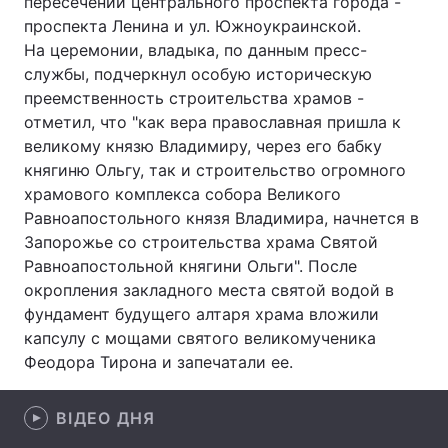
пересечении центрального проспекта города -
проспекта Ленина и ул. Южноукраинской.
На церемонии, владыка, по данным пресс-
службы, подчеркнул особую историческую
Головна
Війна
преемственность строительства храмов -
отметил, что "как вера православная пришла к
Україна
Політика
великому князю Владимиру, через его бабку
княгиню Ольгу, так и строительство огромного
Економіка
Світ
храмового комплекса собора Великого
Равноапостольного князя Владимира, начнется в
Спорт
Наука
Запорожье со строительства храма Святой
Техно і зв'язок
Лайт
Равноапостольной княгини Ольги". После
окропления закладного места святой водой в
Зброя
Інциденти
фундамент будущего алтаря храма вложили
капсулу с мощами святого великомученика
Здоров'я
Туризм
Феодора Тирона и запечатали ее.
Цікавинки
Погода
ВІДЕО ДНЯ
Екологія
Регіони