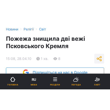
›
›
Новини
Релігії
Світ
Пожежа знищила дві вежі
Псковського Кремля
15:08, 28.04.10
1 хв.
8
Підпишіться на нас в Google
RU
Реклама
МОВА
ГОЛОВНА
РОЗДІЛИ
ПОГОДА
ЛАЙТ