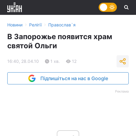
›
›
Новини
Релігії
Православ`я
В Запорожье появится храм
святой Ольги
16:40, 28.04.10
1 хв.
12
Підпишіться на нас в Google
Реклама