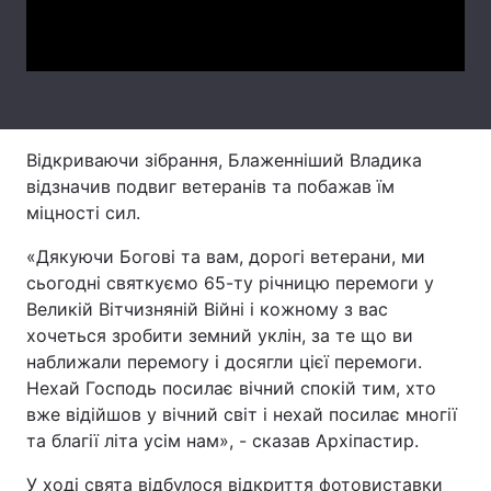
Video
Лонгріди
Відео з Youtube
Статті
Інтерв'ю
Думки
Відкриваючи зібрання, Блаженніший Владика
відзначив подвиг ветеранів та побажав їм
Архів
Вакансії
міцності сил.
Контакти
«Дякуючи Богові та вам, дорогі ветерани, ми
сьогодні святкуємо 65-ту річницю перемоги у
Послуги
Великій Вітчизняній Війні і кожному з вас
хочеться зробити земний уклін, за те що ви
наближали перемогу і досягли цієї перемоги.
Нехай Господь посилає вічний спокій тим, хто
вже відійшов у вічний світ і нехай посилає многії
та благії літа усім нам», - сказав Архіпастир.
У ході свята відбулося відкриття фотовиставки