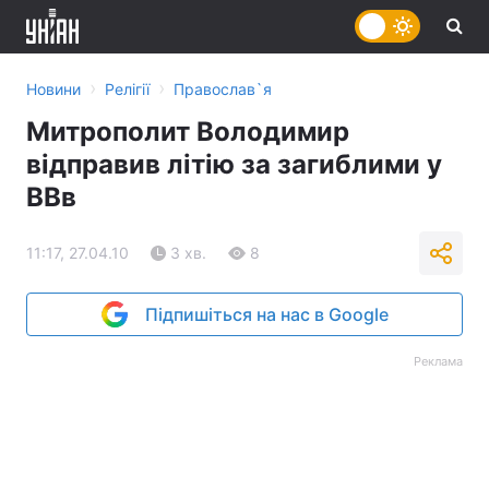
›
›
Новини
Релігії
Православ`я
Митрополит Володимир
відправив літію за загиблими у
ВВв
11:17, 27.04.10
3 хв.
8
Підпишіться на нас в Google
Реклама