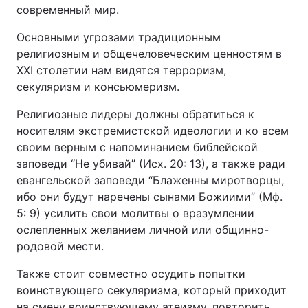
современный мир.
Основными угрозами традиционным
религиозным и общечеловеческим ценностям в
ХХI столетии нам видятся терроризм,
секуляризм и консьюмеризм.
Религиозные лидеры должны обратиться к
носителям экстремистской идеологии и ко всем
своим верным с напоминанием библейской
заповеди “Не убивай” (Исх. 20: 13), а также ради
евангельской заповеди “Блаженны миротворцы,
ибо они будут наречены сынами Божиими” (Мф.
5: 9) усилить свои молитвы о вразумлении
ослепленных желанием личной или общинно-
родовой мести.
Также стоит совместно осудить попытки
воинствующего секуляризма, который приходит
на смену воинствующему атеизму, повторить