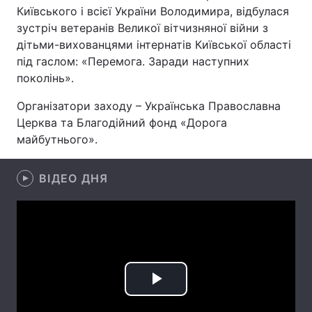
Київського і всієї України Володимира, відбулася
зустріч ветеранів Великої вітчизняної війни з
дітьми-вихованцями інтернатів Київської області
Головна
Війна
під гаслом: «Перемога. Заради наступних
поколінь».
Україна
Політика
Організатори заходу – Українська Православна
Економіка
Світ
Церква та Благодійний фонд «Дорога
майбутнього».
Спорт
Наука
ВІДЕО ДНЯ
Техно і зв'язок
Лайт
Зброя
Інциденти
Здоров'я
Туризм
Цікавинки
Погода
Play
Екологія
Регіони