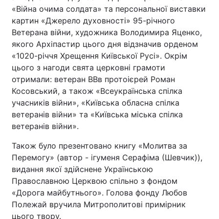
«Війна очима солдата» та персональної виставки
Тема оформлення
картин «Джерело духовності» 95-річного
Ветерана війни, художника Володимира Яценко,
якого Архіпастир цього дня відзначив орденом
«1020-річчя Хрещення Київської Русі». Окрім
цього з нагоди свята церковні грамоти
отримали: ветеран ВВв протоієрей Роман
Косовський, а також «Всеукраїнська спілка
учасників війни», «Київська обласна спілка
ветеранів війни» та «Київська міська спілка
ветеранів війни».
Також було презентовано книгу «Молитва за
Перемогу» (автор - ігуменя Серафіма (Шевчик)),
видання якої здійснене Українською
Православною Церквою спільно з фондом
«Дорога майбутнього». Голова фонду Любов
Полежай вручила Митрополитові примірник
цього твору.