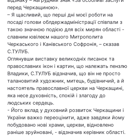
відзнаку – нагрудний знак «За особливі заслуги
перед Черкащиною».
– Я щасливий, що перші дні моєї роботи на
посаді голови облдержадміністрації співпали з
Головна
Війна
такою значною подією для всіх мирян області -
славним ювілеєм нашого Митрополита
Україна
Політика
Черкаського і Канівського Софронія, – сказав
С.ТУЛУБ.
Економіка
Світ
Оглянувши виставку великодніх писанок та
православних ікон і картин, що належать пензлю
Спорт
Наука
Владики, С.ТУЛУБ відзначив, що він не просто
Техно і зв'язок
Лайт
талановитий художник, митець, будівничий, а й
настоятель православної церкви на Черкащині,
Зброя
Інциденти
яка несе духовність, спокій і злагоду до
людських сердець.
Здоров'я
Туризм
- Його вклад у духовний розвиток Черкащини і
України важко переоцінити, адже завдяки йому
Цікавинки
Погода
побудовано нові храми, церкви, відновлено
раніше зруйновані, - відзначив керівник області.
Екологія
Регіони