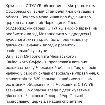
Крім того, С.ТУЛУБ обговорив із Митрополитом
Лонгріди
Софронієм сучасний стан релігійної ситуацію в
області. Зокрема мова йшла про будівництво
Відео з Youtube
Статті
церков на території Черкащини. Голова
облдержадміністрації С.ТУЛУБ високо відзначив
Інтерв'ю
Думки
особистий вклад Митрополита у відродженні
духовного життя краю, його подвижницьку
Архів
Вакансії
діяльність, значний вклад у розвиток
національної культури.
Контакти
За участі Митрополита Черкаського і
Канівського Софронія, православ’я активно
Послуги
розвивається у Черкаській області. Так, єпархія
налічує у своєму складі єпархіальне управління, 6
монастирів та 529 громад і є найчисельнішим
релігійним об’єднанням на Черкащині. С.ТУЛУБ
зазначив, що обласна влада підтримуватиме
діяльність Черкаської єпархії Української
православної церкви, і надалі сприятиме