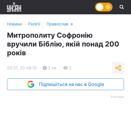
›
›
Новини
Релігії
Православ`я
Митрополиту Софронію
вручили Біблію, якій понад 200
років
00:21, 20.04.10
2 хв.
2
Підпишіться на нас в Google
Реклама