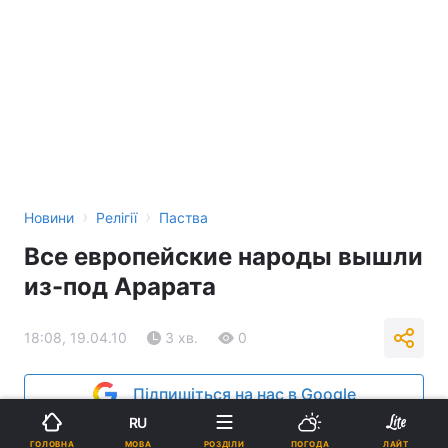
›
›
Новини
Релігії
Паства
Все европейские народы вышли
из-под Арарата
18:08, 19.04.10
3 хв.
0
Підпишіться на нас в Google
RU
Реклама
МОВА
ГОЛОВНА
РОЗДІЛИ
ПОГОДА
ЛАЙТ