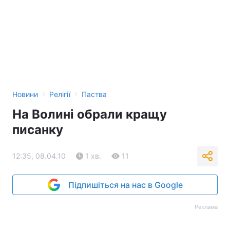
›
›
Новини
Релігії
Паства
На Волині обрали кращу
писанку
12:35, 08.04.10
1 хв.
11
Підпишіться на нас в Google
Реклама