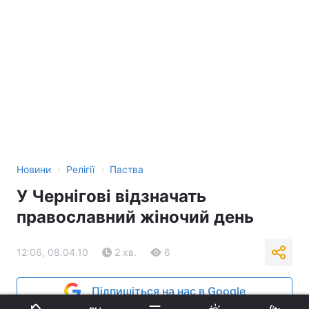
›
›
Новини
Релігії
Паства
У Чернігові відзначать
православний жіночий день
12:06, 08.04.10
2 хв.
6
Підпишіться на нас в Google