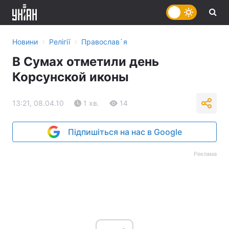
›
›
Новини
Релігії
Православ`я
В Сумах отметили день
Корсунской иконы
13:21, 08.04.10
1 хв.
14
Підпишіться на нас в Google
Реклама