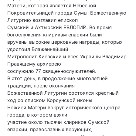
Матери, которая является Небесной
Покровительницей города Сумы, Божественную
Литургию возглавил епископ
Головна
Війна
Сумский и Ахтырский ЕВЛОГИЙ. Во время
богослужения клирикам епархии были
Україна
Політика
вручены высокие церковные награды, которых
удостоил Блаженнейший
Економіка
Світ
Митрополит Киевский и всея Украины Владимир.
Правящему архиерею
Спорт
Наука
сослужило 77 священнослужителей.
В этот день, в продолжение многолетней
Техно і зв'язок
Лайт
традиции, после окончания
Божественной Литургии состоялся крестный
Зброя
Інциденти
ход со списком Корсунской иконы
Здоров'я
Туризм
Божией Матери вокруг исторического центра
города, в котором взяли
Цікавинки
Погода
участие около тысячи клириков Сумской
епархии, православных верующих,
Екологія
Регіони