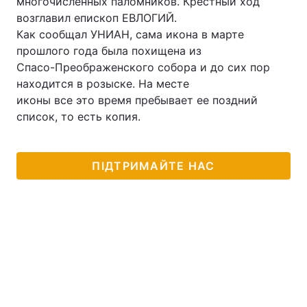
многочисленных паломников. Крестный ход
возглавил епископ ЕВЛОГИЙ.
Лонгріди
Как сообщал УНИАН, сама икона в марте
прошлого года была похищена из
Відео з Youtube
Статті
Спасо-Преображенского собора и до сих пор
находится в розыске. На месте
Інтерв'ю
Думки
иконы все это время пребывает ее поздний
список, то есть копия.
Архів
Вакансії
Контакти
ПІДТРИМАЙТЕ НАС
Послуги