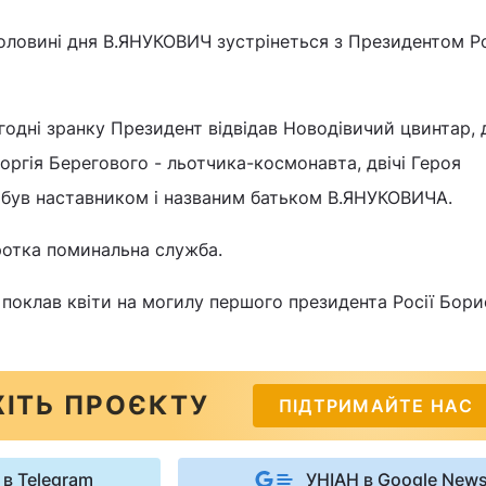
половині дня В.ЯНУКОВИЧ зустрінеться з Президентом Ро
годні зранку Президент відвідав Новодівичий цвинтар, 
еоргія Берегового - льотчика-космонавта, двічі Героя
 був наставником і названим батьком В.ЯНУКОВИЧА.
ротка поминальна служба.
поклав квіти на могилу першого президента Росії Бори
ІТЬ ПРОЄКТУ
ПІДТРИМАЙТЕ НАС
 в Telegram
УНІАН в Google New