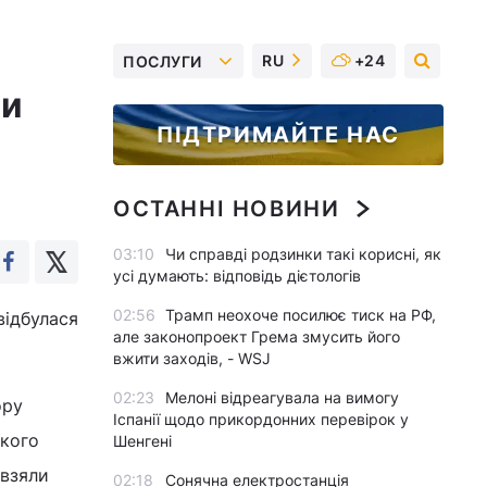
RU
+24
ПОСЛУГИ
ли
ПІДТРИМАЙТЕ НАС
ОСТАННІ НОВИНИ
03:10
Чи справді родзинки такі корисні, як
усі думають: відповідь дієтологів
02:56
Трамп неохоче посилює тиск на РФ,
відбулася
але законопроект Грема змусить його
вжити заходів, - WSJ
02:23
Мелоні відреагувала на вимогу
ору
Іспанії щодо прикордонних перевірок у
ького
Шенгені
 взяли
02:18
Сонячна електростанція