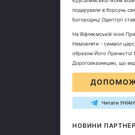
Єрусалимської ікони візан
подарували в Корсунь св
Богородиці Одигітрії ста
На Віфлеємській іконі Пр
Немовляти - символ царст
образом Його Пречистої М
Дороговказницею, що веде 
ДОПОМОЖ
Читати УНІАН
НОВИНИ ПАРТНЕР