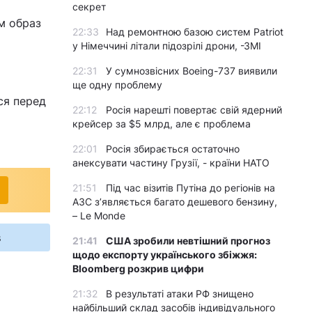
секрет
м образ
22:33
Над ремонтною базою систем Patriot
у Німеччині літали підозрілі дрони, -ЗМІ
22:31
У сумнозвісних Boeing-737 виявили
і
ще одну проблему
ся перед
22:12
Росія нарешті повертає свій ядерний
крейсер за $5 млрд, але є проблема
22:01
Росія збирається остаточно
анексувати частину Грузії, - країни НАТО
21:51
Під час візитів Путіна до регіонів на
АЗС з’являється багато дешевого бензину,
– Le Monde
s
21:41
США зробили невтішний прогноз
щодо експорту українського збіжжя:
Bloomberg розкрив цифри
21:32
В результаті атаки РФ знищено
найбільший склад засобів індивідуального