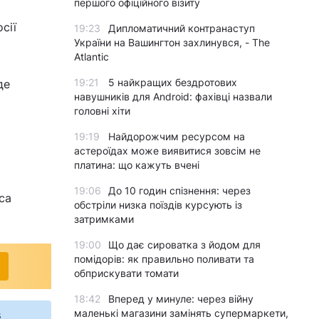
першого офіційного візиту
сії
19:23
Дипломатичний контранаступ
України на Вашингтон захлинувся, - The
Atlantic
19:21
5 найкращих бездротових
де
навушників для Android: фахівці назвали
головні хіти
19:19
Найдорожчим ресурсом на
астероїдах може виявитися зовсім не
платина: що кажуть вчені
19:06
До 10 годин спізнення: через
са
обстріли низка поїздів курсують із
затримками
19:00
Що дає сироватка з йодом для
помідорів: як правильно поливати та
обприскувати томати
18:42
Вперед у минуле: через війну
маленькі магазини замінять супермаркети,
s