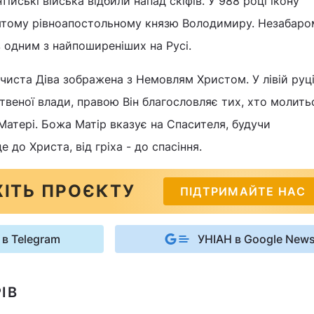
тійські війська відбили напад скіфів. У 988 році ікону
ятому рівноапостольному князю Володимиру. Незабаро
в одним з найпоширеніших на Русі.
ечиста Діва зображена з Немовлям Христом. У лівій руц
веної влади, правою Він благословляє тих, хто молить
атері. Божа Матір вказує на Спасителя, будучи
до Христа, від гріха - до спасіння.
ІТЬ ПРОЄКТУ
ПІДТРИМАЙТЕ НАС
 в Telegram
УНІАН в Google New
ІВ