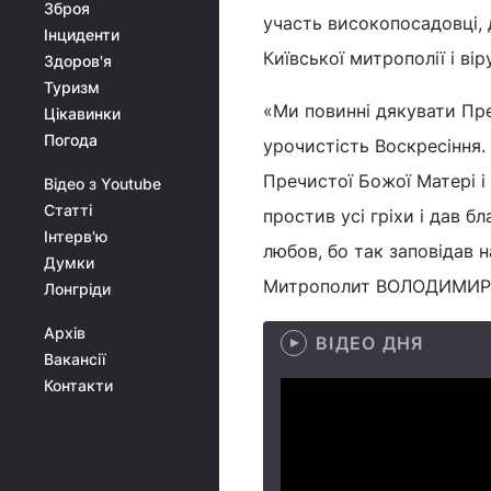
Зброя
участь високопосадовці, д
Інциденти
Київської митрополії і вір
Здоров'я
Туризм
«Ми повинні дякувати Пре
Цікавинки
Погода
урочистість Воскресіння.
Пречистої Божої Матері і
Відео з Youtube
Статті
простив усі гріхи і дав б
Інтерв'ю
любов, бо так заповідав н
Думки
Митрополит ВОЛОДИМИР
Лонгріди
Архів
ВІДЕО ДНЯ
Вакансії
Контакти