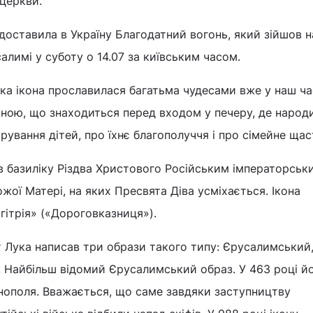
 церкви.
 доставила в Україну Благодатний вогонь, який зійшов 
алимі у суботу о 14.07 за київським часом.
ка ікона прославилася багатьма чудесами вже у наш ча
оною, що знаходиться перед входом у печеру, де народ
рування дітей, про їхнє благополуччя і про сімейне щас
в базиліку Різдва Христового Російським імператорськ
жої Матері, на яких Пресвята Діва усміхається. Ікона
гітрія» («Дороговказниця»).
т Лука написав три образи такого типу: Єрусалимський
 Найбільш відомий Єрусалимський образ. У 463 році й
нополя. Вважається, що саме завдяки заступництву