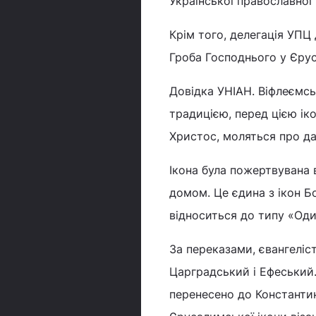
Української православної
Крім того, делегація УПЦ
Гроба Господнього у Єрус
Довідка УНІАН. Віфлеємсь
традицією, перед цією ік
Христос, моляться про да
Ікона була пожертвувана 
домом. Це єдина з ікон Бо
відноситься до типу «Оди
За переказами, євангеліс
Царградський і Ефеський.
перенесено до Константи