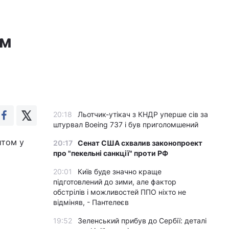
ом
20:18
Льотчик-утікач з КНДР уперше сів за
штурвал Boeing 737 і був приголомшений
итом у
20:17
Сенат США схвалив законопроект
про "пекельні санкції" проти РФ
20:01
Київ буде значно краще
підготовлений до зими, але фактор
обстрілів і можливостей ППО ніхто не
відміняв, - Пантелеєв
19:52
Зеленський прибув до Сербії: деталі