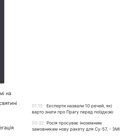
мі на
святині
01:15
Експерти назвали 10 речей, які
варто знати про Прагу перед поїздкою
00:32
Росія просуває іноземним
егація
замовникам нову ракету для Су-57, - ЗМІ