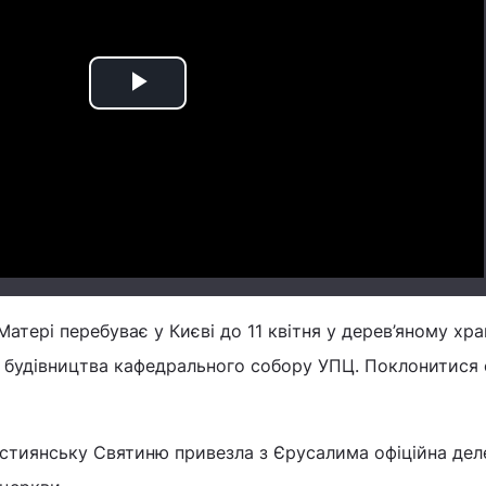
Play
Video
атері перебуває у Києві до 11 квітня у дерев’яному хра
ці будівництва кафедрального собору УПЦ. Поклонитися 
стиянську Святиню привезла з Єрусалима офіційна дел