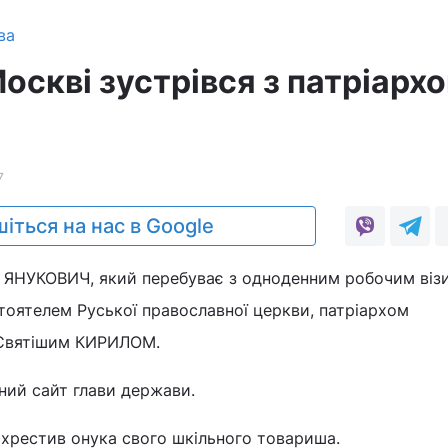
ва
оскві зустрівся з патріарх
7
іться на нас в Google
р ЯНУКОВИЧ, який перебуває з одноденним робочим віз
стоятелем Руської православної церкви, патріархом
і Святішим КИРИЛОМ.
ний сайт глави держави.
хрестив онука свого шкільного товариша.