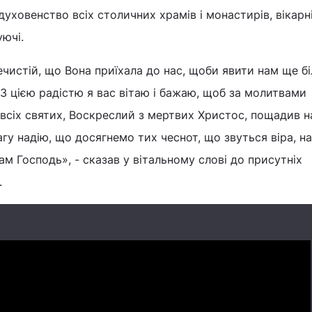
уховенство всіх столичних храмів і монастирів, вікарні
уючі.
чистій, що Вона приїхала до нас, щоби явити нам ще б
 З цією радістю я вас вітаю і бажаю, щоб за молитвами
 всіх святих, Воскреслий з мертвих Христос, пощадив н
лагу надію, що досягнемо тих чеснот, що звуться віра, на
ам Господь», - сказав у вітальному слові до присутніх
.