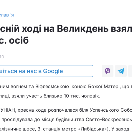
слав`я
есній ході на Великдень взя
с. осіб
10
іться на нас в Google
атним вогнем та Віфлеємською іконою Божої Матері, що 
иці, взяли участь близько 10 тис. чоловік.
 УНІАН, хресна хода розпочалася біля Успенського Соб
 прослідувала до місця будівництва Свято-Воскресенс
лізничне шосе, 3, станція метро «Либідська»). У заході