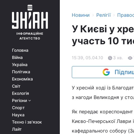
›
›
Новини
Релігії
Право
У Києві у хр
ІНФОРМАЦІЙНЕ
участь 10 ти
АГЕНТСТВО
Головна
Війна
15:39, 05.04.10
3 хв.
Україна
Підпиш
Політика
Економіка
Світ
У хресній ході із Благод
Екологія
з нагоди Великодня у стол
Регіони
Спорт
Як передає кореспондент
Наука
Києво-Печерської Лаври і
Техно і зв'язок
Лайт
кафедрального собору (За