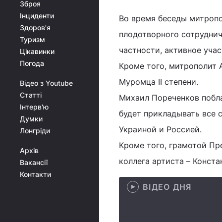
Зброя
Інциденти
Во время беседы митропо
Здоров'я
плодотворного сотруднич
Туризм
частности, активное уча
Цікавинки
Погода
Кроме того, митрополит 
Муромца II степени.
Відео з Youtube
Статті
Михаил Пореченков побла
Інтерв'ю
будет прикладывать все 
Думки
Украиной и Россией.
Лонгріди
Кроме того, грамотой Пр
Архів
коллега артиста – Конста
Вакансії
Контакти
ВІДЕО ДНЯ