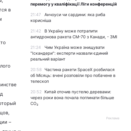
ы,
перемогу у кваліфікації Ліги конференцій
тся в
21:47
Анчоуси чи сардини: яка риба
м
корисніша
21:42
В Україну може потрапити
антидронова ракета CM-70 з Канади, - ЗМІ
Кто
21:24
Чим Україна може знищувати
"Іскандери": експерти назвали єдиний
реальний варіант
елого
20:58
Частина ракети SpaceX розбилася
об Місяць: вчені розповіли про побачене в
телескоп
шинстве
20:52
Китай оточив пустелю деревами:
ад
через роки вона почала поглинати більше
который
CO₂
цов,
Реклама
ции –