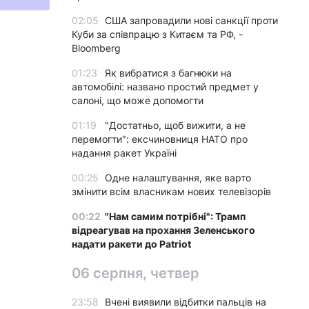
02:05
США запровадили нові санкції проти
Куби за співпрацю з Китаєм та РФ, -
Bloomberg
01:23
Як вибратися з багнюки на
автомобілі: названо простий предмет у
салоні, що може допомогти
01:19
"Достатньо, щоб вижити, а не
перемогти": ексчиновниця НАТО про
надання ракет Україні
00:25
Одне налаштування, яке варто
змінити всім власникам нових телевізорів
00:22
"Нам самим потрібні": Трамп
відреагував на прохання Зеленського
надати ракети до Patriot
06 серпня, четвер
23:58
Вчені виявили відбитки пальців на