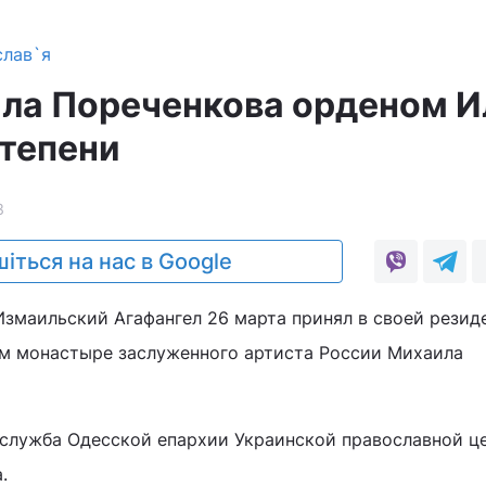
слав`я
ла Пореченкова орденом И
степени
3
іться на нас в Google
змаильский Агафангел 26 марта принял в своей резид
м монастыре заслуженного артиста России Михаила
-служба Одесской епархии Украинской православной ц
.