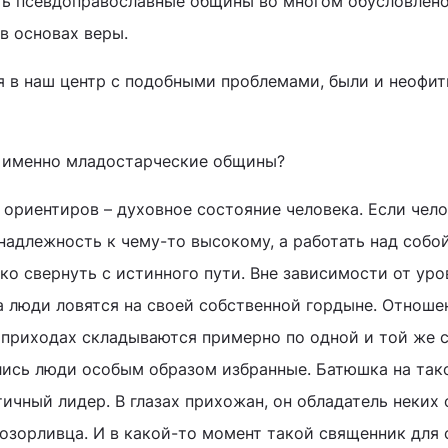
ь псевдоправославные общины во многом обусловлено
в основах веры.
я в наш центр с подобными проблемами, были и неофиты
 именно младостарческие общины?
 ориентиров – духовное состояние человека. Если чел
надлежность к чему-то высокому, а работать над собо
ко свернуть с истинного пути. Вне зависимости от уро
а люди ловятся на своей собственной гордыне. Отноше
приходах складываются примерно по одной и той же с
ались люди особым образом избранные. Батюшка на так
ичный лидер. В глазах прихожан, он обладатель неких
розорливца. И в какой-то момент такой священник для 