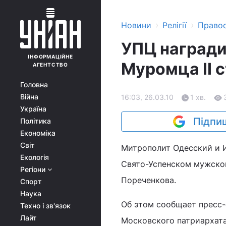
›
›
Новини
Релігії
Право
УПЦ награди
ІНФОРМАЦІЙНЕ
Муромца II 
АГЕНТСТВО
Головна
Війна
16:03, 26.03.10
1 хв.
Україна
Підпиш
Політика
Економіка
Світ
Митрополит Одесский и И
Екологія
Свято-Успенском мужско
Регіони
Пореченкова.
Спорт
Наука
Об этом сообщает пресс
Техно і зв'язок
Лайт
Московского патриархата