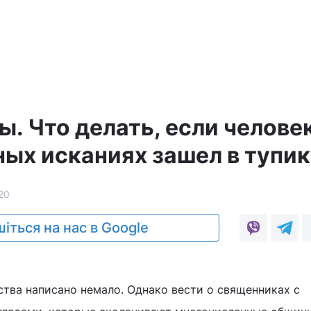
а
. Что делать, если человек
ных исканиях зашел в тупик
20
іться на нас в Google
тва написано немало. Однако вести о священниках с