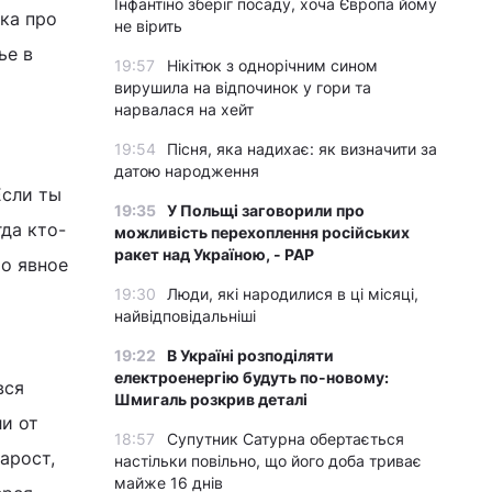
Інфантіно зберіг посаду, хоча Європа йому
ка про
не вірить
ье в
19:57
Нікітюк з однорічним сином
вирушила на відпочинок у гори та
нарвалася на хейт
19:54
Пісня, яка надихає: як визначити за
датою народження
Если ты
19:35
У Польщі заговорили про
гда кто-
можливість перехоплення російських
ракет над Україною, - PAP
то явное
19:30
Люди, які народилися в ці місяці,
найвідповідальніші
19:22
В Україні розподіляти
електроенергію будуть по-новому:
вся
Шмигаль розкрив деталі
ли от
18:57
Супутник Сатурна обертається
арост,
настільки повільно, що його доба триває
майже 16 днів