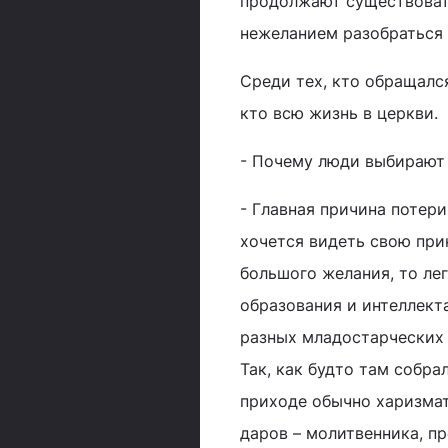
продолжают существоват
нежеланием разобраться 
Среди тех, кто обращалс
кто всю жизнь в церкви.
- Почему люди выбирают
- Главная причина потери
хочется видеть свою при
большого желания, то лег
образования и интеллект
разных младостарческих 
Так, как будто там собр
приходе обычно харизмат
даров – молитвенника, п