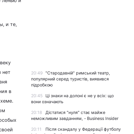
 ленью и
, и те,
овеку
й нет
20:49
"Стародавній" римський театр,
популярний серед туристів, виявився
вня
підробкою
ния в
20:45
Ці знаки на долоні є не у всіх: що
хеме.
вони означають
ом
20:18
Дістатися "нуля" стає майже
неможливим завданням, - Business Insider
 особых
своей
20:11
Після скандалу у Федерації футболу