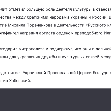
лит отметил большую роль деятеля культуры в станов
ества между братскими народами Украины и России. 
стие Михаила Пореченкова в деятельности «Русского кл
Агафангел наградил артиста орденом преподобного Ил
годарил митрополита и подчеркнул, что он и в дальн
силы для укрепления дружбы и культурных связей меж
едстоятеля Украинской Православной Церкви был удос
нтин Хабенский.