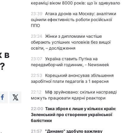
кераміці віком 8000 років: що їх здивувало
23:39
Атака дронів на Москву: аналітики
оцінили ефективність роботи російської
ППО
23:24
Жінки з дипломами частіше
обирають успішних чоловіків без вищої
освіти, – дослідження
 в
23:07
Україна ставить Путіна на
?
передвиборчий годинник, - Newsweek
22:53
Корецький анонсував збільшення
заробітної плати педагогів з 1 вересня
22:12
Міф зруйновано: скільки насправді
можуть працювати ядерні реактори
22:00
Така зброя є лише у кількох країн:
Зеленський про створення української
балістики
21:57
"Динамо" здобуло важливу