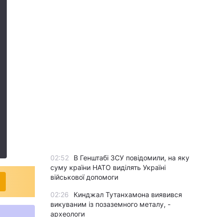
02:52
В Генштабі ЗСУ повідомили, на яку
суму країни НАТО виділять Україні
військової допомоги
02:26
Кинджал Тутанхамона виявився
викуваним із позаземного металу, -
археологи