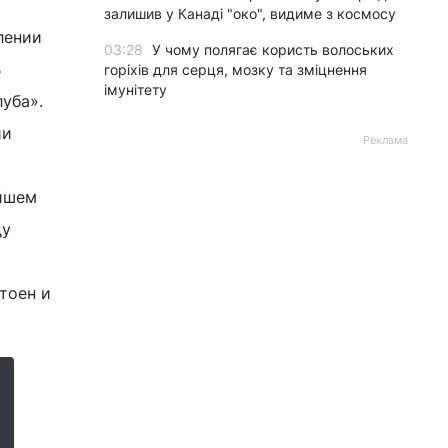
залишив у Канаді "око", видиме з космосу
лении
03:28
У чому полягає користь волоських
В
горіхів для серця, мозку та зміцнення
імунітету
уба».
ии
Реклама
ейшем
ду
тоен и