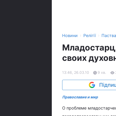
›
›
Новини
Релігії
Паств
Младостарцы
своих духов
13:46, 26.03.10
9 хв.
Підпиш
Православие и мир
О проблеме младостарчес