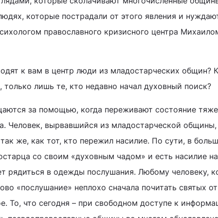
глядами, которые сколачивают многочисленные общин
людях, которые пострадали от этого явления и нуждаю
психологом православного кризисного центра Михаило
ходят к вам в центр люди из младостарческих общин? 
, только лишь те, кто недавно начал духовный поиск?
щаются за помощью, когда переживают состояние тяж
а. Человек, вырвавшийся из младостарческой общины,
ак же, как тот, кто пережил насилие. По сути, в боль
остарца со своим «духовным чадом» и есть насилие н
т рядиться в одежды послушания. Любому человеку, 
ово «послушание» неплохо сначала почитать святых от
ое. То, что сегодня – при свободном доступе к информа