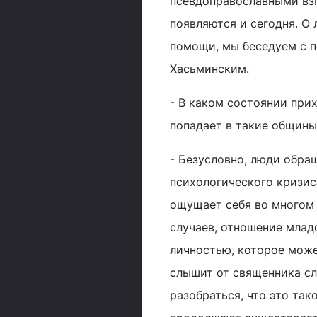
псевдоправославными вз
появляются и сегодня. О 
помощи, мы беседуем с 
Хасьминским.
- В каком состоянии при
попадает в такие общины
- Безусловно, люди обра
психологического кризис
ощущает себя во многом т
случаев, отношение млад
личностью, которое може
слышит от священника сл
разобраться, что это так