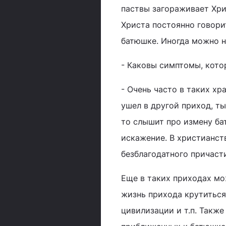
паствы загораживает Хри
Христа постоянно говорит
батюшке. Иногда можно 
- Каковы симптомы, кот
- Очень часто в таких х
ушел в другой приход, ты
то слышит про измену бат
искажение. В христианств
безблагодатного причаст
Еще в таких приходах мо
жизнь прихода крутиться 
цивилизации и т.п. Также