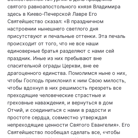
святого равноапостольного князя Владимира
здесь в Киево-Печерской Лавре Его
Святейшество сказал: «В праздничном
настроении нынешнего светлого дня
присутствуют и печальные оттенки. Эта печаль
происходит от того, что не все наши
единоверные братья разделяют с нами сей
праздник. Иные из них пребывают вне
спасительной ограды Церкви, вне ее
драгоценного единства. Помолимся ныне о них,
чтобы Господь приклонил к ним Свою милость,
чтобы вдохнул в них решимость презреть все
преходящие человеческие страстные и
греховные наваждения, и вернуться в дом
Отчий, и соединиться с нами в радости и
простоте сердца, совместно утверждая
непреходящие ценности Святого Евангелия». Его
Святейшество пообещал сделать все, «чтобы