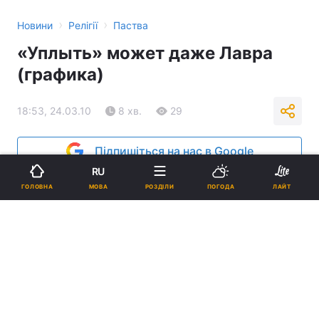
›
›
Новини
Релігії
Паства
«Уплыть» может даже Лавра
(графика)
18:53, 24.03.10
8 хв.
29
Підпишіться на нас в Google
RU
МОВА
ГОЛОВНА
РОЗДІЛИ
ПОГОДА
ЛАЙТ