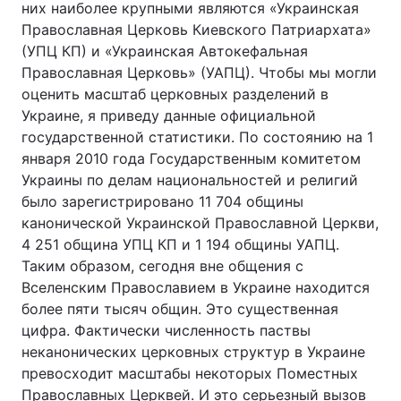
них наиболее крупными являются «Украинская
Православная Церковь Киевского Патриархата»
(УПЦ КП) и «Украинская Автокефальная
Православная Церковь» (УАПЦ). Чтобы мы могли
оценить масштаб церковных разделений в
Украине, я приведу данные официальной
государственной статистики. По состоянию на 1
января 2010 года Государственным комитетом
Украины по делам национальностей и религий
было зарегистрировано 11 704 общины
канонической Украинской Православной Церкви,
4 251 община УПЦ КП и 1 194 общины УАПЦ.
Таким образом, сегодня вне общения с
Вселенским Православием в Украине находится
более пяти тысяч общин. Это существенная
цифра. Фактически численность паствы
неканонических церковных структур в Украине
превосходит масштабы некоторых Поместных
Православных Церквей. И это серьезный вызов