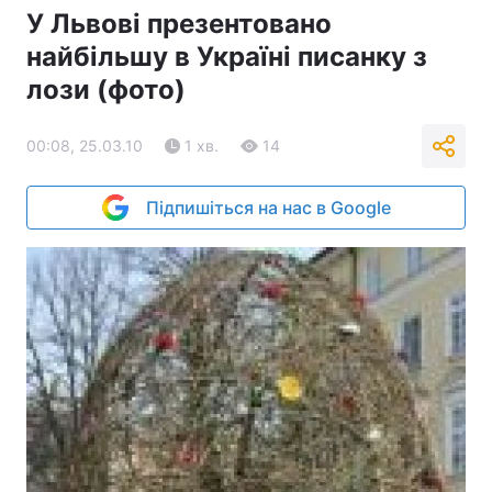
У Львові презентовано
найбільшу в Україні писанку з
лози (фото)
00:08, 25.03.10
1 хв.
14
Підпишіться на нас в Google