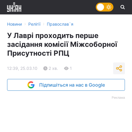
›
›
Новини
Релігії
Православ`я
У Лаврі проходить перше
засідання комісії Міжсоборної
Присутності РПЦ
12:39, 25.03.10
2 хв.
1
Підпишіться на нас в Google
Реклама