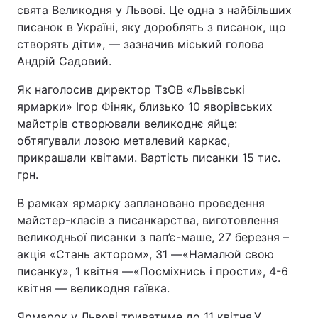
свята Великодня у Львові. Це одна з найбільших
писанок в Україні, яку дороблять з писанок, що
створять діти», ― зазначив міський голова
Андрій Садовий.
Як наголосив директор ТзОВ «Львівські
ярмарки» Ігор Фіняк, близько 10 яворівських
майстрів створювали великоднє яйце:
обтягували лозою металевий каркас,
прикрашали квітами. Вартість писанки 15 тис.
грн.
В рамках ярмарку заплановано проведення
майстер-класів з писанкарства, виготовлення
великодньої писанки з пап’є-маше, 27 березня –
акція «Стань актором», 31 ―«Намалюй свою
писанку», 1 квітня ―«Посміхнись і прости», 4-6
квітня ― великодня гаївка.
Ярмарок у Львові триватиме до 11 квітня.У