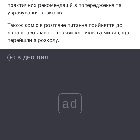
практичних рекомендацій з попередження та
уврачування розколів.
Також комісія розгляне питання прийняття до
Головна
Війна
лона православної церкви кліриків та мирян, що
перейшли з розколу.
Україна
Політика
Економіка
Світ
ВІДЕО ДНЯ
Спорт
Наука
Техно і зв'язок
Лайт
Зброя
Інциденти
ad
Здоров'я
Туризм
Цікавинки
Погода
Екологія
Регіони