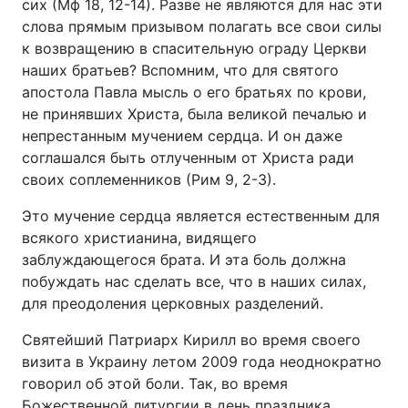
сих (Мф 18, 12-14). Разве не являются для нас эти
слова прямым призывом полагать все свои силы
к возвращению в спасительную ограду Церкви
наших братьев? Вспомним, что для святого
апостола Павла мысль о его братьях по крови,
не принявших Христа, была великой печалью и
непрестанным мучением сердца. И он даже
соглашался быть отлученным от Христа ради
своих соплеменников (Рим 9, 2-3).
Это мучение сердца является естественным для
всякого христианина, видящего
заблуждающегося брата. И эта боль должна
побуждать нас сделать все, что в наших силах,
для преодоления церковных разделений.
Святейший Патриарх Кирилл во время своего
визита в Украину летом 2009 года неоднократно
говорил об этой боли. Так, во время
Божественной литургии в день праздника