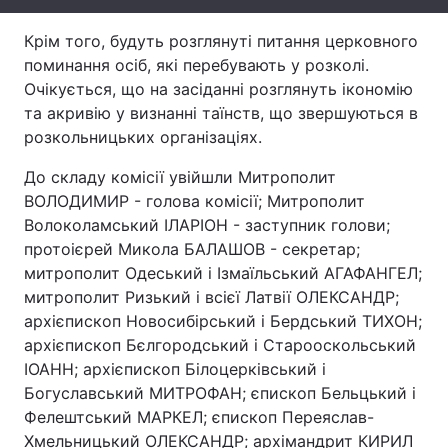
Лонгріди
Крім того, будуть розглянуті питання церковного
поминання осіб, які перебувають у розколі.
Очікується, що на засіданні розглянуть ікономію
Відео з Youtube
Статті
та акривію у визнанні таїнств, що звершуються в
розкольницьких організаціях.
Інтерв'ю
Думки
До складу комісії увійшли Митрополит
Архів
Вакансії
ВОЛОДИМИР - голова комісії; Митрополит
Волоколамський ІЛАРІОН - заступник голови;
Контакти
протоієрей Микола БАЛАШОВ - секретар;
Послуги
митрополит Одеський і Ізмаїльський АГАФАНГЕЛ;
митрополит Ризький і всієї Латвії ОЛЕКСАНДР;
архієпископ Новосибірський і Бердський ТИХОН;
архієпископ Бєлгородський і Старооскольський
ІОАНН; архієпископ Білоцерківський і
Богуславський МИТРОФАН; єпископ Бельцький і
Фелештський МАРКЕЛ; єпископ Переяслав-
Хмельницький ОЛЕКСАНДР; архімандрит КИРИЛ