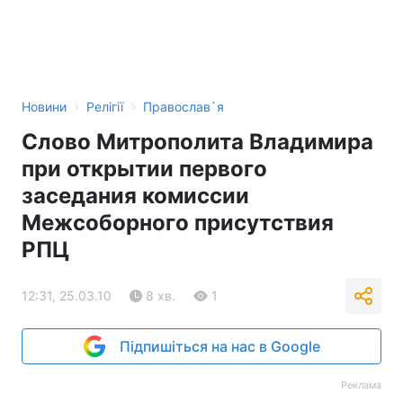
›
›
Новини
Релігії
Православ`я
Слово Митрополита Владимира
при открытии первого
заседания комиссии
Межсоборного присутствия
РПЦ
12:31, 25.03.10
8 хв.
1
Підпишіться на нас в Google
Реклама