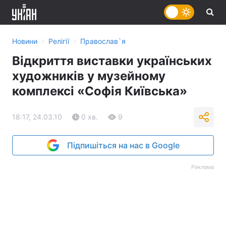
›
›
Новини
Релігії
Православ`я
Відкриття виставки українських
художників у музейному
комплексі «Софія Київська»
18:17, 24.03.10
0 хв.
9
Підпишіться на нас в Google
Реклама