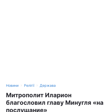
Лонгріди
Відео з Youtube
Статті
Інтерв'ю
Думки
Архів
Вакансії
Контакти
Послуги
›
›
Новини
Релігії
Держава
Митрополит Иларион
благословил главу Минугля «на
послушание»