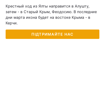
Крестный ход из Ялты направится в Алушту,
Лонгріди
затем - в Старый Крым, Феодосию. В последние
дни марта икона будет на востоке Крыма - в
Відео з Youtube
Статті
Керчи.
Інтерв'ю
Думки
ПІДТРИМАЙТЕ НАС
Архів
Вакансії
Контакти
Послуги