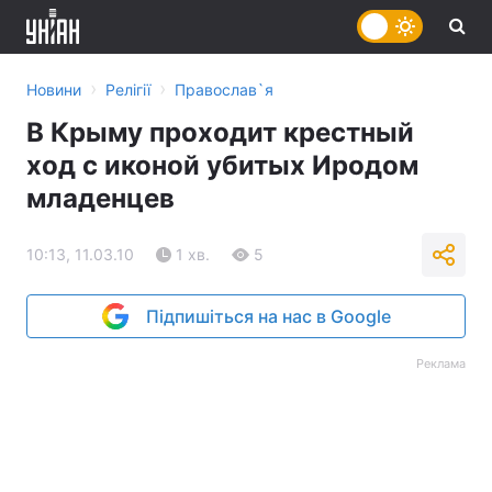
›
›
Новини
Релігії
Православ`я
В Крыму проходит крестный
ход с иконой убитых Иродом
младенцев
10:13, 11.03.10
1 хв.
5
Підпишіться на нас в Google
Реклама