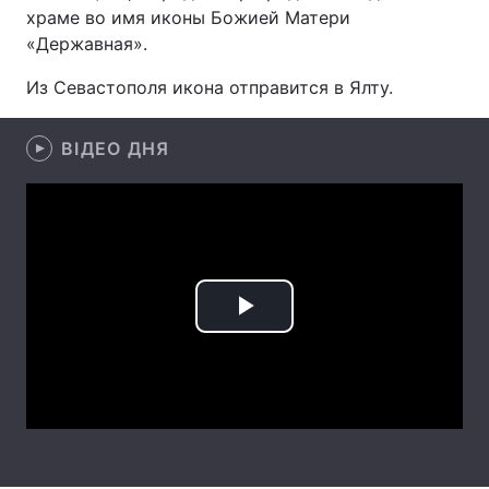
храме во имя иконы Божией Матери
«Державная».
Из Севастополя икона отправится в Ялту.
Головна
Війна
Україна
Політика
ВІДЕО ДНЯ
Економіка
Світ
Спорт
Наука
Техно і зв'язок
Лайт
Play
Зброя
Інциденти
Video
Здоров'я
Туризм
Цікавинки
Погода
Екологія
Регіони